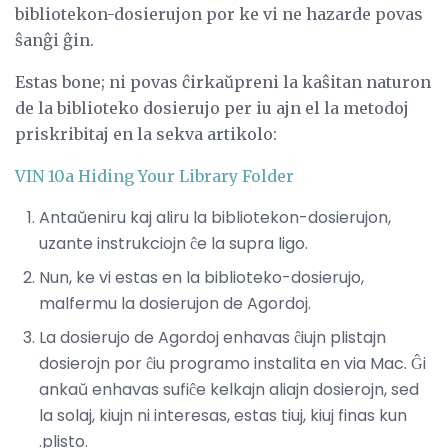
bibliotekon-dosierujon por ke vi ne hazarde povas
ŝanĝi ĝin.
Estas bone; ni povas ĉirkaŭpreni la kaŝitan naturon
de la biblioteko dosierujo per iu ajn el la metodoj
priskribitaj en la sekva artikolo:
VIN 10a Hiding Your Library Folder
Antaŭeniru kaj aliru la bibliotekon-dosierujon,
uzante instrukciojn ĉe la supra ligo.
Nun, ke vi estas en la biblioteko-dosierujo,
malfermu la dosierujon de Agordoj.
La dosierujo de Agordoj enhavas ĉiujn plistajn
dosierojn por ĉiu programo instalita en via Mac. Ĝi
ankaŭ enhavas sufiĉe kelkajn aliajn dosierojn, sed
la solaj, kiujn ni interesas, estas tiuj, kiuj finas kun
.plisto.