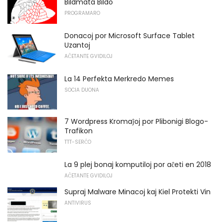
Bildmata Bildo
PROGRAMARO
Donacoj por Microsoft Surface Tablet
Uzantoj
AĈETANTE GVIDILOJ
La 14 Perfekta Merkredo Memes
SOCIA DUONA
7 Wordpress Kromaĵoj por Plibonigi Blogo-
Trafikon
TTT-SERĈO
La 9 plej bonaj komputiloj por aĉeti en 2018
AĈETANTE GVIDILOJ
Supraj Malware Minacoj kaj Kiel Protekti Vin
ANTIVIRUS