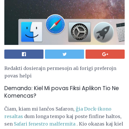
Redakti dosierajn permesojn aŭ forigi preferojn
povas helpi
Demando: Kiel Mi povas Fiksi Aplikon Tio Ne
Komencas?
Ĉiam, kiam mi lanĉos Safaron,
ĝia Dock-ikono
resaltas
dum longa tempo kaj poste finfine haltos,
sen
Safari fenestro malfermita
. Kio okazas kaj kiel