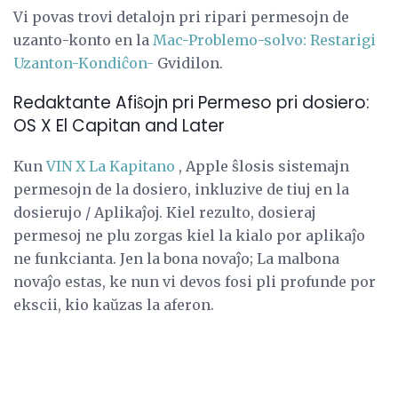
Vi povas trovi detalojn pri ripari permesojn de
uzanto-konto en la
Mac-Problemo-solvo: Restarigi
Uzanton-Kondiĉon-
Gvidilon.
Redaktante Afiŝojn pri Permeso pri dosiero:
OS X El Capitan and Later
Kun
VIN X La Kapitano
, Apple ŝlosis sistemajn
permesojn de la dosiero, inkluzive de tiuj en la
dosierujo / Aplikaĵoj. Kiel rezulto, dosieraj
permesoj ne plu zorgas kiel la kialo por aplikaĵo
ne funkcianta. Jen la bona novaĵo; La malbona
novaĵo estas, ke nun vi devos fosi pli profunde por
ekscii, kio kaŭzas la aferon.