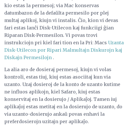
kio estas la permesoj; via Mac konservas
datumbazon de la defaŭlta permesilo por plej
multaj aplikoj, kiujn vi instalis. Ĉio, kion vi devas
fari estas lanĉi Disk-Utilecon kaj funkciigi ĝian
Riparan Disk-Permesilon. Vi povas trovi
instrukciojn pri kiel fari tion en la Pri: Macs
Uzanta
Disk-Utilecon por Ripari Malmultajn Diskurojn kaj
Diskajn Permesilojn
.
La alia aro de dosieraj permesoj, kiujn vi volas
kontroli, estas tiuj, kiuj estas asociitaj kun via
uzanto. Uzaj dosieroj de la konto de uzanto kutime
ne influos aplikojn, kiel Safaro, kiuj estas
konservitaj en la dosierujo / Aplikaĵoj. Tamen iuj
aplikaĵoj estas metitaj en la dosierujo de uzanto, do
via uzanto-dosierujo ankaŭ povas enhavi la
preferdosierojn uzitajn per aplikaĵo.