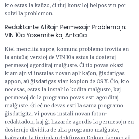
kio estas la kaŭzo, ĉi tiuj konsiloj helpos vin por
solvi la problemon.
Redaktante Afiŝajn Permesajn Problemojn:
VIN 10a Yosemite kaj Antaŭa
Kiel menciita supre, komuna problemo trovita en
la antaŭaj versioj de VIN 10a estas la dosieraj
permesoj agorditaj malĝuste. Ĉi tio povas okazi
kiam ajn vi instalas novan aplikaĵon, ĝisdatigas
appon, aŭ ĝisdatigas vian kopion de OS X. Ĉio, kio
necesas, estas la instalilo kodita malĝuste, kaj
permesoj de la programo povas esti agorditaj
malĝuste. Ĝi eĉ ne devas esti la sama programo
ĝisdatigita. Vi povus instali novan foton-
redaktadon, kaj ĝi hazarde agordis la permesojn en
dosierujo dividita de alia programo malĝuste,
kaŭzante la timindan dokfingan Dokon-ikonon aŭ