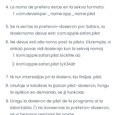
La nomo de prefero estas en la sekva formato:
com.developer_name.app_name.plist
Se ni serĉas la preferon-dosieron por Safaro, la
dosiernomo devus esti: com.apple.safari.plist
Ne devus esti alia nomo post la plisto. Ekzemple, vi
ankaŭ povas vidi dosierojn kun la sekvaj nomoj:
kom.apple.safari.plist.lockfile aŭ
kom.apple.safari.plist.1yX3ABt
Ni nur interesiĝas pri la dosiero, kiu finiĝas .plist.
Unufoje vi lokalizas la ĝustan plist-dosieron, forigu
la aplikon en demando, se ĝi funkcias.
Dragu la dosieron de plist de la programo al la
labortablo; Ĉi tio konservas la preferon-dosieron,
se vi bezonos restarigi ĝin poste.