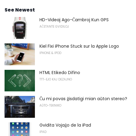
See Newest
HD-Videaj Ago-Ĉambroj Kun GPS
AĈETANTE GVIDILOJ
Kiel Fixi iPhone Stuck sur la Apple Logo
IPHONE & IPOD
HTML Etikedo Difino
TTT-EJO KAJ DEZAJNO
Ĉu mi povas ĝisdatigi mian aŭton stereo?
AŬTO-TEKNIKO
Gvidita Vojaĝo de la iPad
IPAD