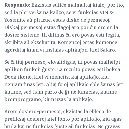
Respondo:
Ekzistas sufiĉe malmultaj kialoj por tio,
sed la plej verŝajna kaŭzo, se vi funkcias VIN X-
Yosemite aŭ pli frue, estas disko de permesoj.
Diskaj permesoj estas flagoj aro por ĉiu ero en la
dosier-sistemo. Ili difinas ĉu ero povas esti legita,
skribita aŭ ekzekutita. Komencoj estas komence
agorditaj kiam vi instalas aplikaĵon, kiel Safaro.
Se ĉi tiuj permesoj ekvalidiĝas, ili povas malhelpi
aplikon funkcii ĝuste. La rezulto povas esti boksa
Dock-ikono, kiel vi menciis, kaj aplikaĵo, kiu
neniam finas ĵeti. Aliaj fojoj aplikaĵo eble ŝajnas ĵeti
kutime, sed tiam parto de ĝi ne funkcias, kutime
kromprogramo, kiun uzas la aplikaĵo.
Krom dosiero-permesoj, ekzistas la ebleco de
prefiksaj dosieroj kiel fonto por aplikaĵo, kiu agas
brula kaj ne funkcias ĝuste aŭ funkcias. Ne gravas,