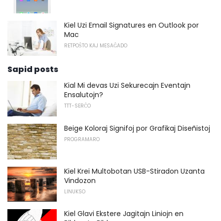
Kiel Uzi Email Signatures en Outlook por
Mac
RETPOŜTO KAJ MESAĜADO
Sapid posts
Kial Mi devas Uzi Sekurecajn Eventajn
Ensalutojn?
TTT-SERĈO
Beige Koloraj Signifoj por Grafikaj Diseñistoj
PROGRAMARO
Kiel Krei Multobotan USB-Stiradon Uzanta
Vindozon
LINUKSO
Kiel Glavi Ekstere Jagitajn Liniojn en