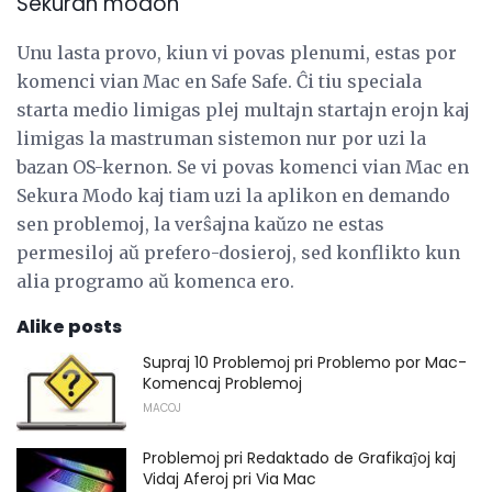
Sekuran modon
Unu lasta provo, kiun vi povas plenumi, estas por
komenci vian Mac en Safe Safe. Ĉi tiu speciala
starta medio limigas plej multajn startajn erojn kaj
limigas la mastruman sistemon nur por uzi la
bazan OS-kernon. Se vi povas komenci vian Mac en
Sekura Modo kaj tiam uzi la aplikon en demando
sen problemoj, la verŝajna kaŭzo ne estas
permesiloj aŭ prefero-dosieroj, sed konflikto kun
alia programo aŭ komenca ero.
Alike posts
Supraj 10 Problemoj pri Problemo por Mac-
Komencaj Problemoj
MACOJ
Problemoj pri Redaktado de Grafikaĵoj kaj
Vidaj Aferoj pri Via Mac