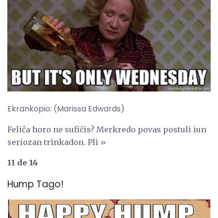
Ekrankopio: (Marissa Edwards)
Feliĉa horo ne sufiĉis? Merkredo povas postuli iun
seriozan trinkadon. Pli »
11 de 14
Hump ​​Tago!