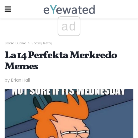
ad
Socia Duona
Sociaj Retoj
La 14 Perfekta Merkredo
Memes
by Brian Hall