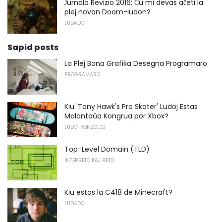
Ĵurnalo Revizio 2016: Ĉu mi devas aĉeti la
plej novan Doom-ludon?
LUDADO
Sapid posts
La Plej Bona Grafika Desegna Programaro
PROGRAMARO
Kiu 'Tony Hawk's Pro Skater' Ludoj Estas
Malantaŭa Kongrua por Xbox?
LUDO-KONZOLOJ
Top-Level Domain (TLD)
INTERRETO KAJ RETO
Kiu estas la C418 de Minecraft?
LUDADO