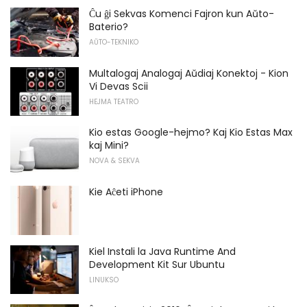
Ĉu ĝi Sekvas Komenci Fajron kun Aŭto-
Baterio?
AŬTO-TEKNIKO
Multalogaj Analogaj Aŭdiaj Konektoj - Kion
Vi Devas Scii
HEJMA TEATRO
Kio estas Google-hejmo? Kaj Kio Estas Max
kaj Mini?
NOVA & SEKVA
Kie Aĉeti iPhone
Kiel Instali la Java Runtime And
Development Kit Sur Ubuntu
LINUKSO