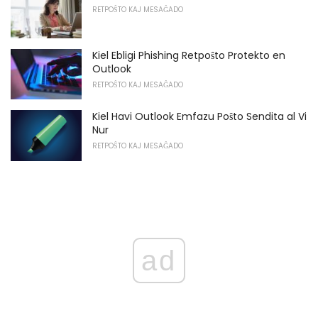
RETPOŜTO KAJ MESAĜADO
Kiel Ebligi Phishing Retpoŝto Protekto en
Outlook
RETPOŜTO KAJ MESAĜADO
Kiel Havi Outlook Emfazu Poŝto Sendita al Vi
Nur
RETPOŜTO KAJ MESAĜADO
ad