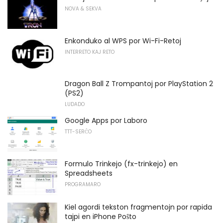
NOVA & SEKVA
Enkonduko al WPS por Wi-Fi-Retoj
INTERRETO KAJ RETO
Dragon Ball Z Trompantoj por PlayStation 2
(PS2)
LUDADO
Google Apps por Laboro
TTT-SERĈO
Formulo Trinkejo (fx-trinkejo) en
Spreadsheets
PROGRAMARO
Kiel agordi tekston fragmentojn por rapida
tajpi en iPhone Poŝto