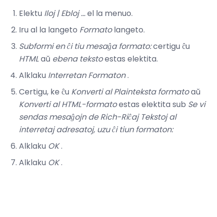
Elektu
Iloj |
Ebloj ...
el la menuo.
Iru al la langeto
Formato
langeto.
Subformi en ĉi tiu mesaĝa formato:
certigu ĉu
HTML
aŭ
ebena teksto
estas elektita.
Alklaku
Interretan Formaton
.
Certigu, ke ĉu
Konverti al Plainteksta formato
aŭ
Konverti al HTML-formato
estas elektita sub
Se vi
sendas mesaĝojn de Rich-Riĉaj Tekstoj al
interretaj adresatoj, uzu ĉi tiun formaton:
Alklaku
OK
.
Alklaku
OK
.