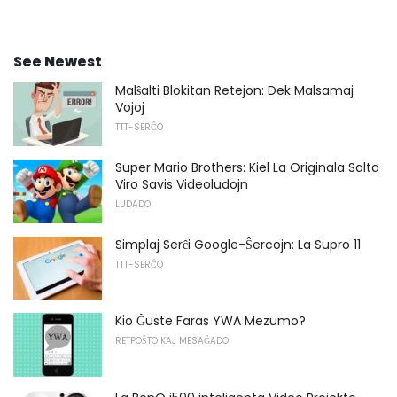
See Newest
Malŝalti Blokitan Retejon: Dek Malsamaj
Vojoj
TTT-SERĈO
Super Mario Brothers: Kiel La Originala Salta
Viro Savis Videoludojn
LUDADO
Simplaj Serĉi Google-Ŝercojn: La Supro 11
TTT-SERĈO
Kio Ĝuste Faras YWA Mezumo?
RETPOŜTO KAJ MESAĜADO