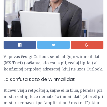
Vi povas ĉesigi Outlook sendi aliĝojn winmail.dat
(MS-Tnef) (kaŝante, kio estas pli, realaj ligiloj) al
konfuzitaj retpoŝtaj adresatoj, kiuj ne uzas Outlook.
La Konfuza Kazo de Winmail.dat
Ricevu viajn retpoŝtojn, ŝajne el la blua, plendas pri
mistera alligiteco nomata "winmail.dat" (el la eĉ pli
mistera enhavo tipo "application / ms-tnef"), kiun