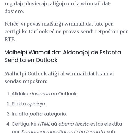
regulajn dosierajn aliĝojn en la winmail.dat-
dosiero.
Feliĉe, vi povas malŝarĝi winmail.dat tute per
certigi ke Outlook eĉ ne provas sendi retpoŝton per
RTF.
Malhelpi Winmail.dat Aldonaĵoj de Estanta
Sendita en Outlook
Malhelpi Outlook aliĝi al winmail.dat kiam vi
sendas retpoŝton:
Alklaku
dosieron
en Outlook.
Elektu
opciojn
.
Iru al la
poŝto
kategorio.
Certigu, ke
HTML
aŭ
ebena teksto
estas elektita
por
Komposaj mesaĝoj en ĉi tiu formato:
sub