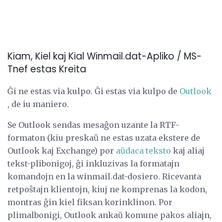
Kiam, Kiel kaj Kial Winmail.dat-Apliko / MS-
Tnef estas Kreita
Ĝi ne estas via kulpo. Ĝi estas via kulpo de
Outlook
, de iu maniero.
Se Outlook sendas mesaĝon uzante la RTF-
formaton (kiu preskaŭ ne estas uzata ekstere de
Outlook kaj Exchange) por
aŭdaca teksto
kaj aliaj
tekst-plibonigoj, ĝi inkluzivas la formatajn
komandojn en la winmail.dat-dosiero. Ricevanta
retpoŝtajn klientojn, kiuj ne komprenas la kodon,
montras ĝin kiel fiksan korinklinon. Por
plimalbonigi, Outlook ankaŭ komune pakos aliajn,