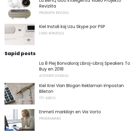
La BenQ i500 inteligenta Video Projekto
Reviziita
PRODUKTA REVIZIOJ
Kiel Instali kaj Uzu Skype por PSP
LUDO-KONZOLOJ
Sapid posts
La 8 Plej Bonvaloraj Libroj-Libroj Speakers To
Buy en 2018
AĈETANTE GVIDILOJ
Kiel Krei Vian Blogan Reklaman Impostan
Bileton
TTT-SERĈO
Enmeti markilojn en Via Vorto
PROGRAMARO