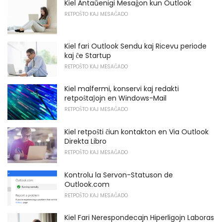
Kiel Antaŭenigi Mesaĝon kun Outlook
RETPOŜTO KAJ MESAĜADO
Kiel fari Outlook Sendu kaj Ricevu periode
kaj ĉe Startup
RETPOŜTO KAJ MESAĜADO
Kiel malfermi, konservi kaj redakti
retpoŝtaĵojn en Windows-Mail
RETPOŜTO KAJ MESAĜADO
Kiel retpoŝti ĉiun kontakton en Via Outlook
Direkta Libro
RETPOŜTO KAJ MESAĜADO
Kontrolu la Servon-Statuson de
Outlook.com
RETPOŜTO KAJ MESAĜADO
Kiel Fari Nerespondecajn Hiperligojn Laboras