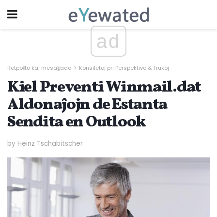
ad
Retpoŝto kaj mesaĝado
Konsiletoj pri Perspektivo & Trukoj
Kiel Preventi Winmail.dat
Aldonaĵojn de Estanta
Sendita en Outlook
by Heinz Tschabitscher