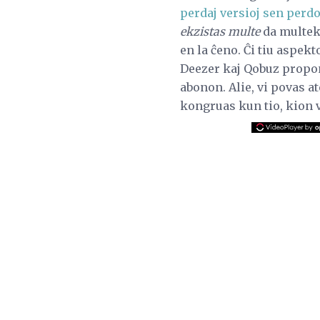
perdaj versioj sen perdo
ekzistas multe
da multeko
en la ĉeno. Ĉi tiu aspek
Deezer kaj Qobuz propon
abonon. Alie, vi povas 
kongruas kun tio, kion v