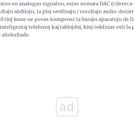
onton en analogan signalon, estas nomata DAC (cifereca-
iajn aŭdilojn, la plej senfinajn / rezoltajn audio-dosier
ed tiuj kune ne povas kompensi la bazajn aparatojn de 
 inteligentaj telefonoj kaj tablojdoj, kiuj inklinas esti l
e aŭskultado.
ad