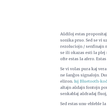
Aŭdiloj estas proponita
sonika pruo. Sed se vi 
rezoluciojn / senfinajn m
se ili okazas esti la ple
ofte estas la afero. Esta
Se vi volas pura kaj ver
ne ŝanĝos signalojn. Du
eliron.
Iuj Bluetooth-kode
altajn aŭdajn fontojn po
senkablaj aŭdradaj fluoj
Sed estas unu-ebleble la 