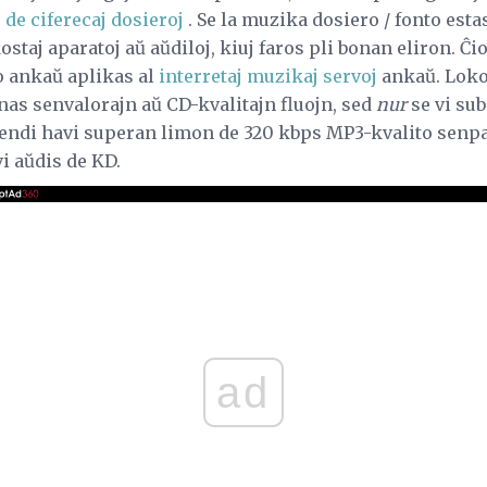
 de ciferecaj dosieroj
. Se la muzika dosiero / fonto esta
staj aparatoj aŭ aŭdiloj, kiuj faros pli bonan eliron. Ĉio
to ankaŭ aplikas al
interretaj muzikaj servoj
ankaŭ. Lokoj
as senvalorajn aŭ CD-kvalitajn fluojn, sed
nur
se vi su
atendi havi superan limon de 320 kbps MP3-kvalito senp
i aŭdis de KD.
ad