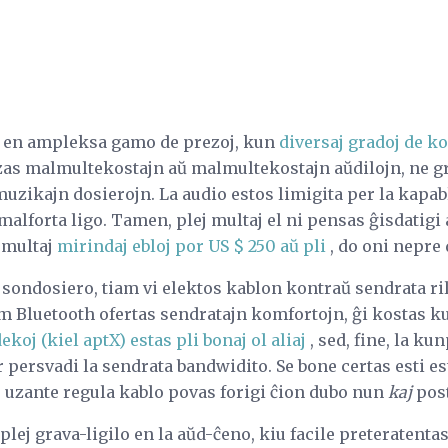
j en ampleksa gamo de prezoj, kun
diversaj gradoj de k
uzas malmultekostajn aŭ malmultekostajn aŭdilojn, ne gr
uzikajn dosierojn. La audio estos limigita per la kapablo
j malforta ligo. Tamen, plej multaj el ni pensas ĝisdatigi
s multaj
mirindaj ebloj por US $ 250 aŭ pli
, do oni nepre 
a sondosiero, tiam vi elektos kablon kontraŭ sendrata ril
m Bluetooth ofertas sendratajn komfortojn, ĝi kostas k
koj (kiel aptX) estas pli bonaj ol aliaj
, sed, fine, la k
r persvadi la sendrata bandwidito. Se bone certas esti es
, uzante regula kablo povas forigi ĉion dubo nun
kaj
post
plej grava-ligilo en la aŭd-ĉeno, kiu facile preteratenta