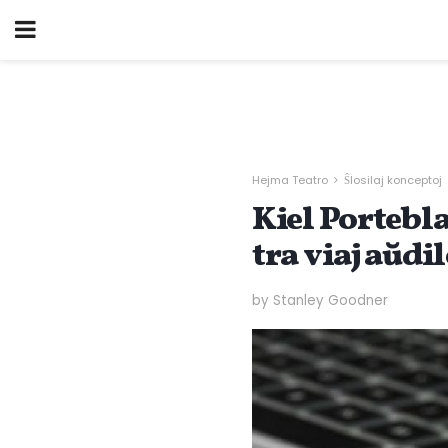
Hejma Teatro
Ŝlosilaj konceptoj
Kiel Porteb
tra viaj aŭdil
by Stanley Goodner