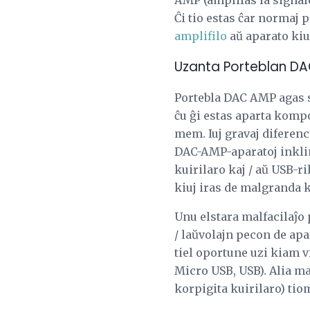
Ĉi tio estas ĉar normaj
amplifilo
aŭ aparato kiu
Uzanta Porteblan D
Portebla DAC AMP agas si
ĉu ĝi estas aparta komp
mem. Iuj gravaj diferenc
DAC-AMP-aparatoj inklina
kuirilaro kaj / aŭ USB-r
kiuj iras de malgranda ki
Unu elstara malfacilaĵo
/ laŭvolajn pecon de apa
tiel oportune uzi kiam v
Micro USB, USB). Alia ma
korpigita kuirilaro) tiom