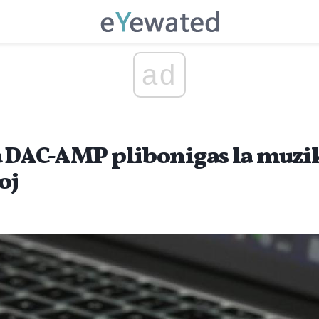
ad
la DAC-AMP plibonigas la muz
oj