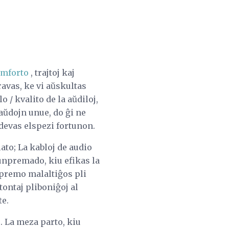
omforto
, trajtoj kaj
avas, ke vi aŭskultas
 / kvalito de la aŭdiloj,
 aŭdojn unue, do ĝi ne
devas elspezi fortunon.
ato; La kabloj de audio
unpremado, kiu efikas la
unpremo malaltiĝos pli
tontaj pliboniĝoj al
e.
s. La meza parto, kiu