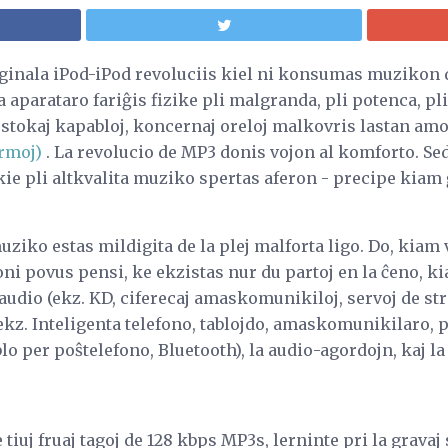
iginala iPod-iPod revoluciis kiel ni konsumas muzikon 
aparataro fariĝis fizike pli malgranda, pli potenca, pli 
 stokaj kapabloj, koncernaj oreloj malkovris lastan amo
ormoj)
. La revolucio de MP3 donis vojon al komforto. Se
ie pli altkvalita muziko spertas aferon - precipe kiam ĝ
uziko estas mildigita de la plej malforta ligo. Do, kiam 
oni povus pensi, ke ekzistas nur du partoj en la ĉeno, ki
 audio (ekz. KD, ciferecaj amaskomunikiloj, servoj de st
ekz. Inteligenta telefono, tablojdo, amaskomunikilaro, p
lo per poŝtelefono, Bluetooth), la audio-agordojn, kaj l
tiuj fruaj tagoj de 128 kbps MP3s, lerninte pri la gravaj