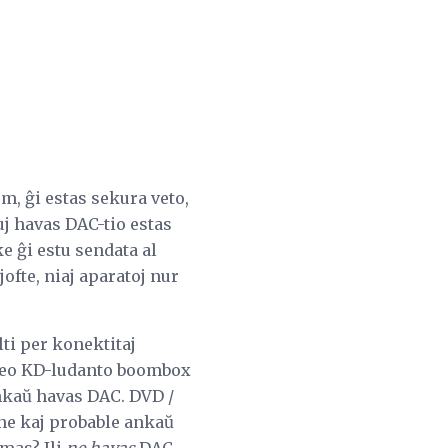
, ĝi estas sekura veto,
uj havas DAC-tio estas
e ĝi estu sendata al
ofte, niaj aparatoj nur
ti per konektitaj
ereo KD-ludanto boombox
nkaŭ havas DAC. DVD /
ene kaj probable ankaŭ
amas? Ili
ne havas
DAC.