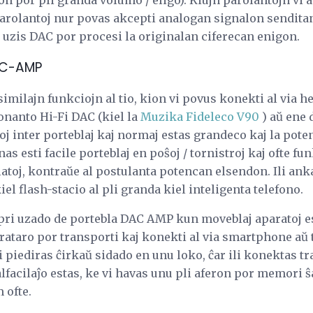
 parolantoj nur povas akcepti analogan signalon sendita
 uzis DAC por procesi la originalan ciferecan enigon.
AC-AMP
milajn funkciojn al tio, kion vi povus konekti al via h
onanto Hi-Fi DAC (kiel la
Muzika Fideleco V90
) aŭ ene 
oj inter porteblaj kaj normaj estas grandeco kaj la pote
s esti facile porteblaj en poŝoj / tornistroj kaj ofte fu
ilatoj, kontraŭe al postulanta potencan elsendon. Ili an
el flash-stacio al pli granda kiel inteligenta telefono.
 pri uzado de portebla DAC AMP kun moveblaj aparatoj es
rataro por transporti kaj konekti al via smartphone aŭ t
i piediras ĉirkaŭ sidado en unu loko, ĉar ili konektas tr
lfacilaĵo estas, ke vi havas unu pli aferon por memori ŝ
 ofte.