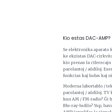
Kio estas DAC-AMP?
Se elektronika aparato 
ke ekzistas DAC-cirkvito
kio prenas la ciferecajn
parolantoj / aŭdiloj. Ese
funkcias kaj ludas kaj 
Moderna labortablo / te
parolantoj / aŭdiloj. T
kun AM / FM-radio? Ĝi h
Blu-ray-ludilo? Yup, ha
AMP (amplifas la signalo