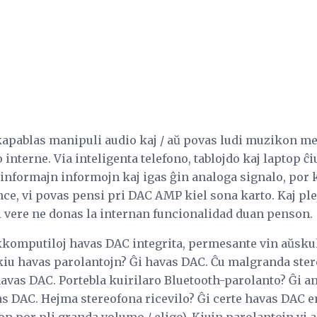
kapablas manipuli audio kaj / aŭ povas ludi muzikon mem
 interne. Via inteligenta telefono, tablojdo kaj laptop ĉi
 informajn informojn kaj igas ĝin analoga signalo, por k
nce, vi povas pensi pri DAC AMP kiel sona karto. Kaj plej
ni vere ne donas la internan funcionalidad duan penson.
kkomputiloj havas DAC integrita, permesante vin aŭskul
V kiu havas parolantojn? Ĝi havas DAC. Ĉu malgranda st
avas DAC. Portebla kuirilaro Bluetooth-parolanto? Ĝi a
vas DAC. Hejma stereofona ricevilo? Ĝi certe havas DAC 
n por pli granda volumo / eligo). Kiujn parolantojn vi 