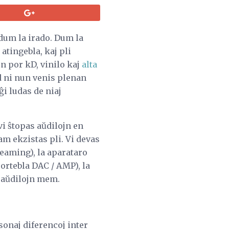
dum la irado. Dum la
atingebla, kaj pli
n por kD, vinilo kaj
alta
d ni nun venis plenan
i ludas de niaj
vi ŝtopas aŭdilojn en
am ekzistas pli. Vi devas
reaming), la aparataro
ortebla DAC / AMP), la
a aŭdilojn mem.
 sonaj diferencoj inter