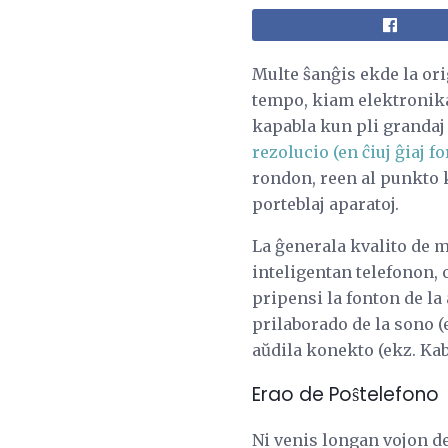
Multe ŝanĝis ekde la or
tempo, kiam elektronika 
kapabla kun pli grandaj
rezolucio (en ĉiuj ĝiaj f
rondon, reen al punkto k
porteblaj aparatoj.
La ĝenerala kvalito de m
inteligentan telefonon, 
pripensi la fonton de la
prilaborado de la sono (
aŭdila konekto (ekz. Kab
Erao de Poŝtelefono
Ni venis longan vojon de 