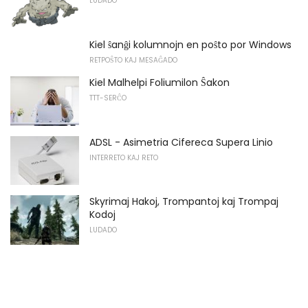
LUDADO
Kiel ŝanĝi kolumnojn en poŝto por Windows
RETPOŜTO KAJ MESAĜADO
Kiel Malhelpi Foliumilon Ŝakon
TTT-SERĈO
ADSL - Asimetria Cifereca Supera Linio
INTERRETO KAJ RETO
Skyrimaj Hakoj, Trompantoj kaj Trompaj
Kodoj
LUDADO