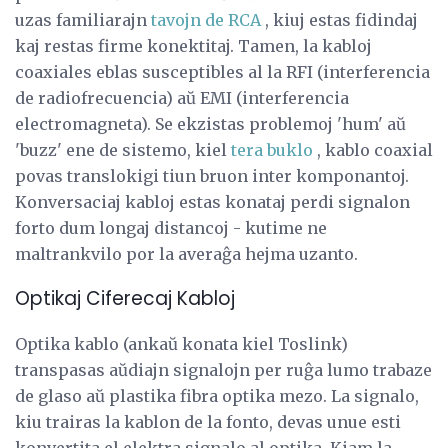
uzas familiarajn
tavojn de RCA
, kiuj estas fidindaj
kaj restas firme konektitaj. Tamen, la kabloj
coaxiales eblas susceptibles al la RFI (interferencia
de radiofrecuencia) aŭ EMI (interferencia
electromagneta). Se ekzistas problemoj 'hum' aŭ
'buzz' ene de sistemo, kiel
tera buklo
, kablo coaxial
povas translokigi tiun bruon inter komponantoj.
Konversaciaj kabloj estas konataj perdi signalon
forto dum longaj distancoj - kutime ne
maltrankvilo por la averaĝa hejma uzanto.
Optikaj Ciferecaj Kabloj
Optika kablo (ankaŭ konata kiel Toslink)
transpasas aŭdiajn signalojn per ruĝa lumo trabaze
de glaso aŭ plastika fibra optika mezo. La signalo,
kiu trairas la kablon de la fonto, devas unue esti
konvertita el elektra signalo al optika. Kiam la