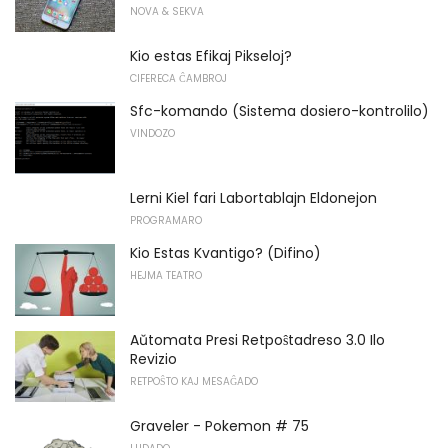
NOVA & SEKVA
Kio estas Efikaj Pikseloj?
CIFERECA ĈAMBROJ
Sfc-komando (Sistema dosiero-kontrolilo)
VINDOZO
Lerni Kiel fari Labortablajn Eldonejon
PROGRAMARO
Kio Estas Kvantigo? (Difino)
HEJMA TEATRO
Aŭtomata Presi Retpoŝtadreso 3.0 Ilo
Revizio
RETPOŜTO KAJ MESAĜADO
Graveler - Pokemon # 75