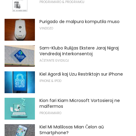
PROGRAMARO & PROGRAMOJ
Purigado de malpura komputila muso
VINDOZO
Sam-Klubo Ruliĝas Ekstere Jaraj Nigraj
Vendredaj Interkonsentoj
AĈETANTE GVIDILOJ
Kiel Agordi kaj Uzu Restriktojn sur iPhone
IPHONE & IPOD
Kion fari Kiam Microsoft Vortosieroj ne
malfermos
PROGRAMARO
Kiel Mi Malŝlosas Mian Ĉelon aŭ
Smartphone?