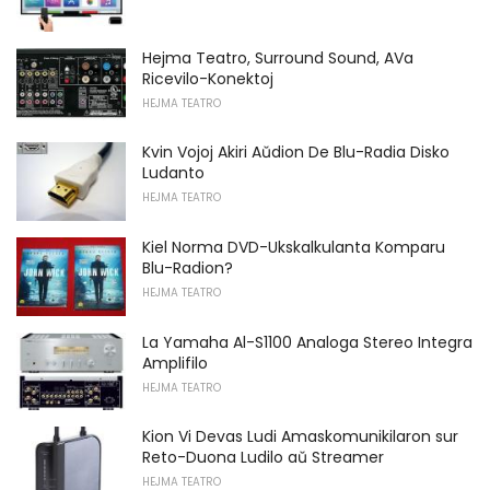
Hejma Teatro, Surround Sound, AVa
Ricevilo-Konektoj
HEJMA TEATRO
Kvin Vojoj Akiri Aŭdion De Blu-Radia Disko
Ludanto
HEJMA TEATRO
Kiel Norma DVD-Ukskalkulanta Komparu
Blu-Radion?
HEJMA TEATRO
La Yamaha Al-S1100 Analoga Stereo Integra
Amplifilo
HEJMA TEATRO
Kion Vi Devas Ludi Amaskomunikilaron sur
Reto-Duona Ludilo aŭ Streamer
HEJMA TEATRO