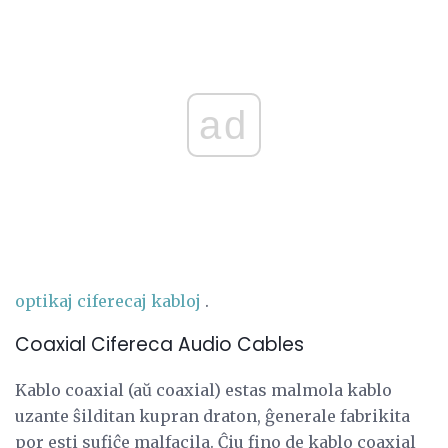
ad
optikaj ciferecaj kabloj
.
Coaxial Cifereca Audio Cables
Kablo coaxial (aŭ coaxial) estas malmola kablo
uzante ŝilditan kupran draton, ĝenerale fabrikita
por esti sufiĉe malfacila. Ĉiu fino de kablo coaxial