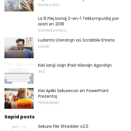
IPHONE & IPOD
La 8 Plej bonaj 2-en-1 Tekkomputiloj por
aĉeti en 2018
AĈETANTE GVIDILOJ
Ludanta Literatojn aŭ Scrabble Enreta
LUDADO
Kiel ŝanĝi viajn iPad-Klavajn Agordojn
IPAD
Kiel Apliki Sekurecon en PowerPoint
Prezentoj
PROGRAMARO
Sapid posts
Sekure File Shredder v2.0