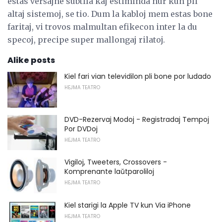
estas verŝajne subtila kaj estiminda nur kun pli
altaj sistemoj, se tio. Dum la kabloj mem estas bone
faritaj, vi trovos malmultan efikecon inter la du
specoj, precipe super mallongaj rilatoj.
Alike posts
Kiel fari vian televidilon pli bone por ludado
HEJMA TEATRO
DVD-Rezervaj Modoj - Registradaj Tempoj
Por DVDoj
HEJMA TEATRO
Vigiloj, Tweeters, Crossovers -
Komprenante laŭtparoliloj
HEJMA TEATRO
Kiel starigi la Apple TV kun Via iPhone
HEJMA TEATRO