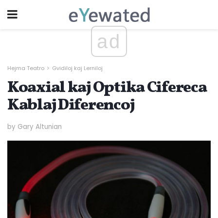
ad
Hejma Teatro
Gvidiloj kaj Lerniloj
Koaxial kaj Optika Cifereca
Kablaj Diferencoj
by Gary Altunian