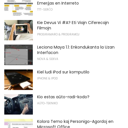
Emerĝas en Interreto
TTT-SERĈO
Kie Devus Vi #A? Eti Viajn Ciferecajn
Filmojn
PROGRAMARO & PROGRAMOJ
Leciona Maya 1.1: Enkondukanta la Uzan
Interfacon
NOVA & SEKVA
Kiel ludi iPod sur komputilo
IPHONE & IPOD
Kio estas aŭto-radi-kodo?
AŬTO-TEKNIKO
Kolora Temo kaj Personigo-Agordoj en
Microsoft Office