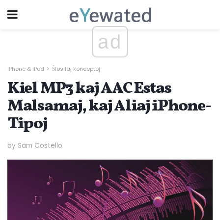
ad
IPhone & iPod
Ŝlosilaj konceptoj
Kiel MP3 kaj AAC Estas
Malsamaj, kaj Aliaj iPhone-
Tipoj
by Sam Costello