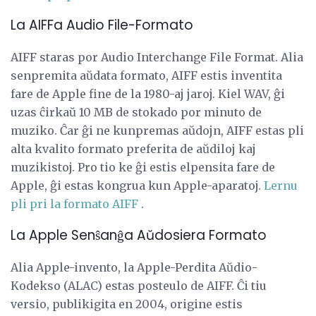
La AIFFa Audio File-Formato
AIFF staras por Audio Interchange File Format. Alia
senpremita aŭdata formato, AIFF estis inventita
fare de Apple fine de la 1980-aj jaroj. Kiel WAV, ĝi
uzas ĉirkaŭ 10 MB de stokado por minuto de
muziko. Ĉar ĝi ne kunpremas aŭdojn, AIFF estas pli
alta kvalito formato preferita de aŭdiloj kaj
muzikistoj. Pro tio ke ĝi estis elpensita fare de
Apple, ĝi estas kongrua kun Apple-aparatoj.
Lernu
pli pri la formato AIFF
.
La Apple Senŝanĝa Aŭdosiera Formato
Alia Apple-invento, la Apple-Perdita Aŭdio-
Kodekso (ALAC) estas posteulo de AIFF. Ĉi tiu
versio, publikigita en 2004, origine estis