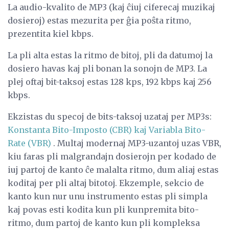
La audio-kvalito de MP3 (kaj ĉiuj ciferecaj muzikaj
dosieroj) estas mezurita per ĝia poŝta ritmo,
prezentita kiel kbps.
La pli alta estas la ritmo de bitoj, pli da datumoj la
dosiero havas kaj pli bonan la sonojn de MP3. La
plej oftaj bit-taksoj estas 128 kps, 192 kbps kaj 256
kbps.
Ekzistas du specoj de bits-taksoj uzataj per MP3s:
Konstanta Bito-Imposto (CBR) kaj Variabla Bito-
Rate (VBR)
. Multaj modernaj MP3-uzantoj uzas VBR,
kiu faras pli malgrandajn dosierojn per kodado de
iuj partoj de kanto ĉe malalta ritmo, dum aliaj estas
koditaj per pli altaj bitotoj. Ekzemple, sekcio de
kanto kun nur unu instrumento estas pli simpla
kaj povas esti kodita kun pli kunpremita bito-
ritmo, dum partoj de kanto kun pli kompleksa