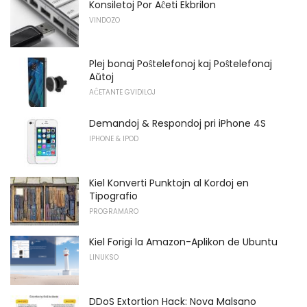
Konsiletoj Por Aĉeti Ekbrilon
VINDOZO
Plej bonaj Poŝtelefonoj kaj Poŝtelefonaj
Aŭtoj
AĈETANTE GVIDILOJ
Demandoj & Respondoj pri iPhone 4S
IPHONE & IPOD
Kiel Konverti Punktojn al Kordoj en
Tipografio
PROGRAMARO
Kiel Forigi la Amazon-Aplikon de Ubuntu
LINUKSO
DDoS Extortion Hack: Nova Malsano