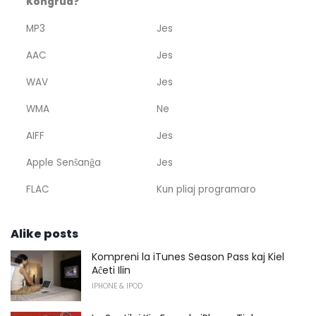
Kongrua?
MP3
Jes
AAC
Jes
WAV
Jes
WMA
Ne
AIFF
Jes
Apple Senŝanĝa
Jes
FLAC
Kun pliaj programaro
Alike posts
Kompreni la iTunes Season Pass kaj Kiel
Aĉeti Ilin
IPHONE & IPOD