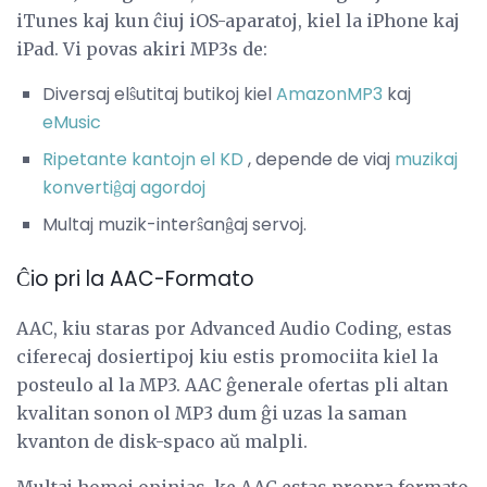
iTunes kaj kun ĉiuj iOS-aparatoj, kiel la iPhone kaj
iPad. Vi povas akiri MP3s de:
Diversaj elŝutitaj butikoj kiel
AmazonMP3
kaj
eMusic
Ripetante kantojn el KD
, depende de viaj
muzikaj
konvertiĝaj agordoj
Multaj muzik-interŝanĝaj servoj.
Ĉio pri la AAC-Formato
AAC, kiu staras por Advanced Audio Coding, estas
ciferecaj dosiertipoj kiu estis promociita kiel la
posteulo al la MP3. AAC ĝenerale ofertas pli altan
kvalitan sonon ol MP3 dum ĝi uzas la saman
kvanton de disk-spaco aŭ malpli.
Multaj homoj opinias, ke AAC estas propra formato