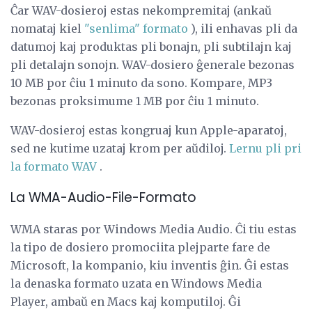
Ĉar WAV-dosieroj estas nekompremitaj (ankaŭ
nomataj kiel
"senlima" formato
), ili enhavas pli da
datumoj kaj produktas pli bonajn, pli subtilajn kaj
pli detalajn sonojn. WAV-dosiero ĝenerale bezonas
10 MB por ĉiu 1 minuto da sono. Kompare, MP3
bezonas proksimume 1 MB por ĉiu 1 minuto.
WAV-dosieroj estas kongruaj kun Apple-aparatoj,
sed ne kutime uzataj krom per aŭdiloj.
Lernu pli pri
la formato WAV
.
La WMA-Audio-File-Formato
WMA staras por Windows Media Audio. Ĉi tiu estas
la tipo de dosiero promociita plejparte fare de
Microsoft, la kompanio, kiu inventis ĝin. Ĝi estas
la denaska formato uzata en Windows Media
Player, ambaŭ en Macs kaj komputiloj. Ĝi