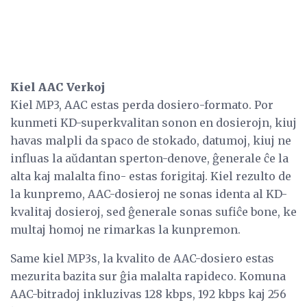
Kiel AAC Verkoj
Kiel MP3, AAC estas perda dosiero-formato. Por
kunmeti KD-superkvalitan sonon en dosierojn, kiuj
havas malpli da spaco de stokado, datumoj, kiuj ne
influas la aŭdantan sperton-denove, ĝenerale ĉe la
alta kaj malalta fino- estas forigitaj. Kiel rezulto de
la kunpremo, AAC-dosieroj ne sonas identa al KD-
kvalitaj dosieroj, sed ĝenerale sonas sufiĉe bone, ke
multaj homoj ne rimarkas la kunpremon.
Same kiel MP3s, la kvalito de AAC-dosiero estas
mezurita bazita sur ĝia malalta rapideco. Komuna
AAC-bitradoj inkluzivas 128 kbps, 192 kbps kaj 256