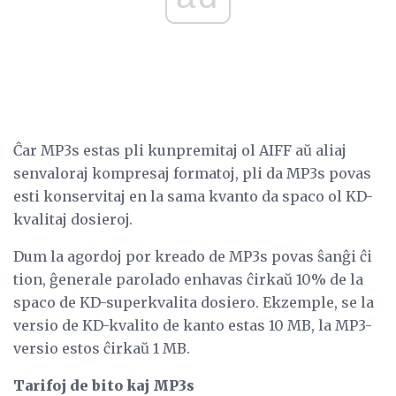
Ĉar MP3s estas pli kunpremitaj ol AIFF aŭ aliaj
senvaloraj kompresaj formatoj, pli da MP3s povas
esti konservitaj en la sama kvanto da spaco ol KD-
kvalitaj dosieroj.
Dum la agordoj por kreado de MP3s povas ŝanĝi ĉi
tion, ĝenerale parolado enhavas ĉirkaŭ 10% de la
spaco de KD-superkvalita dosiero. Ekzemple, se la
versio de KD-kvalito de kanto estas 10 MB, la MP3-
versio estos ĉirkaŭ 1 MB.
Tarifoj de bito kaj MP3s