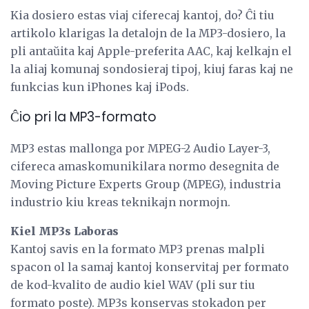
Kia dosiero estas viaj ciferecaj kantoj, do? Ĉi tiu
artikolo klarigas la detalojn de la MP3-dosiero, la
pli antaŭita kaj Apple-preferita AAC, kaj kelkajn el
la aliaj komunaj sondosieraj tipoj, kiuj faras kaj ne
funkcias kun iPhones kaj iPods.
Ĉio pri la MP3-formato
MP3 estas mallonga por MPEG-2 Audio Layer-3,
cifereca amaskomunikilara normo desegnita de
Moving Picture Experts Group (MPEG), industria
industrio kiu kreas teknikajn normojn.
Kiel MP3s Laboras
Kantoj savis en la formato MP3 prenas malpli
spacon ol la samaj kantoj konservitaj per formato
de kod-kvalito de audio kiel WAV (pli sur tiu
formato poste). MP3s konservas stokadon per