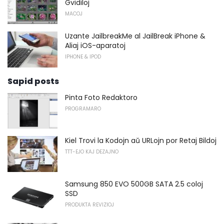
Gvidiloj
MACOJ
Uzante JailbreakMe al JailBreak iPhone &
Aliaj iOS-aparatoj
IPHONE & IPOD
Sapid posts
Pinta Foto Redaktoro
PROGRAMARO
Kiel Trovi la Kodojn aŭ URLojn por Retaj Bildoj
TTT-EJO KAJ DEZAJNO
Samsung 850 EVO 500GB SATA 2.5 coloj
SSD
PRODUKTA REVIZIOJ