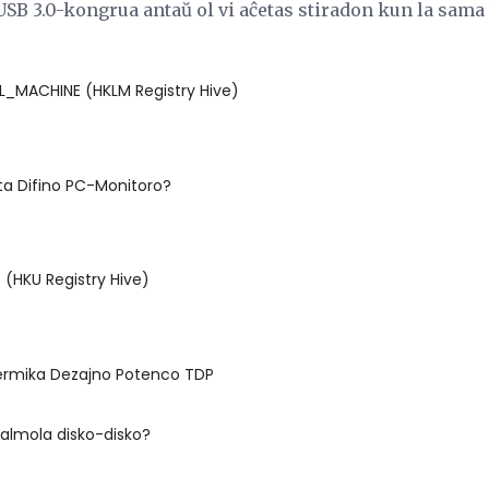
SB 3.0-kongrua antaŭ ol vi aĉetas stiradon kun la sama
_MACHINE (HKLM Registry Hive)
lta Difino PC-Monitoro?
(HKU Registry Hive)
Termika Dezajno Potenco TDP
almola disko-disko?