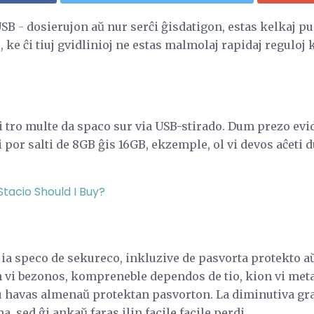
 USB
-
dosierujon aŭ nur serĉi ĝisdatigon, estas kelkaj pun
ke ĉi tiuj gvidlinioj ne estas malmolaj rapidaj reguloj k
 tro multe da spaco sur via USB-stirado. Dum prezo evi
 por salti de 8GB ĝis 16GB, ekzemple, ol vi devos aĉeti
Stacio Should I Buy?
ia speco de sekureco, inkluzive de pasvorta protekto aŭ
 vi bezonos, kompreneble dependos de tio, kion vi metas
iu havas almenaŭ protektan pasvorton. La diminutiva gra
, sed ĝi ankaŭ faras ilin facile facile perdi.