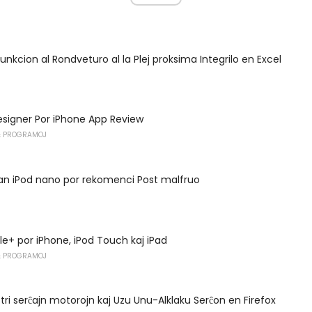
unkcion al Rondveturo al la Plej proksima Integrilo en Excel
signer Por iPhone App Review
 PROGRAMOJ
 vian iPod nano por rekomenci Post malfruo
le+ por iPhone, iPod Touch kaj iPad
 PROGRAMOJ
stri serĉajn motorojn kaj Uzu Unu-Alklaku Serĉon en Firefox