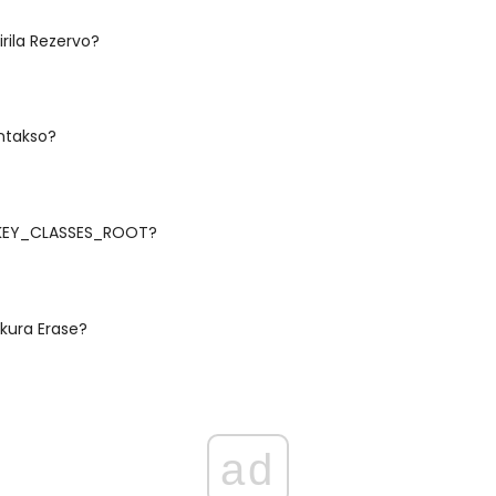
irila Rezervo?
intakso?
HKEY_CLASSES_ROOT?
ekura Erase?
ad