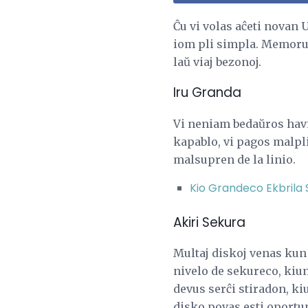
Ĉu vi volas aĉeti novan
iom pli simpla. Memoru, 
laŭ viaj bezonoj.
Iru Granda
Vi neniam bedaŭros havi
kapablo, vi pagos malpli
malsupren de la linio.
Kio Grandeco Ekbrila 
Akiri Sekura
Multaj diskoj venas kun 
nivelo de sekureco, kiun
devus serĉi stiradon, k
disko povas esti oportuna