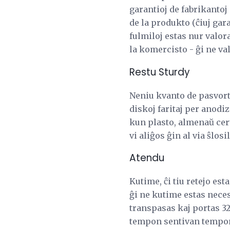
garantioj de fabrikantoj
de la produkto (ĉiuj gar
fulmiloj estas nur valora
la komercisto - ĝi ne v
Restu Sturdy
Neniu kvanto de pasvorto
diskoj faritaj per anodiz
kun plasto, almenaŭ cert
vi aliĝos ĝin al via ŝlosil
Atendu
Kutime, ĉi tiu retejo est
ĝi ne kutime estas nece
transpasas kaj portas 32
tempon sentivan tempon, 