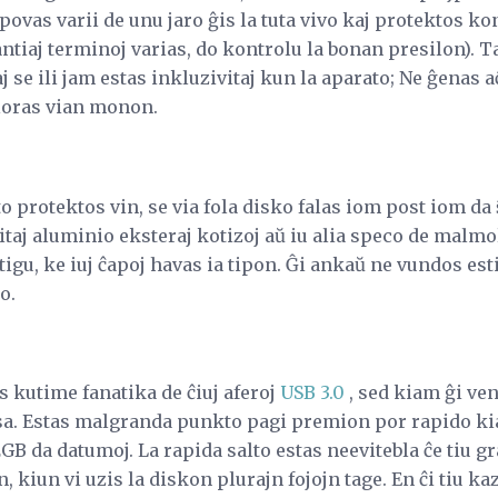
 povas varii de unu jaro ĝis la tuta vivo kaj protektos k
antiaj terminoj varias, do kontrolu la bonan presilon). 
j se ili jam estas inkluzivitaj kun la aparato; Ne ĝenas 
aloras vian monon.
 protektos vin, se via fola disko falas iom post iom da 
itaj aluminio eksteraj kotizoj aŭ iu alia speco de malmol
igu, ke iuj ĉapoj havas ia tipon. Ĝi ankaŭ ne vundos est
o.
as kutime fanatika de ĉiuj aferoj
USB 3.0
, sed kiam ĝi ven
sa. Estas malgranda punkto pagi premion por rapido ki
GB da datumoj. La rapida salto estas neevitebla ĉe tiu g
kiun vi uzis la diskon plurajn fojojn tage. En ĉi tiu kaz