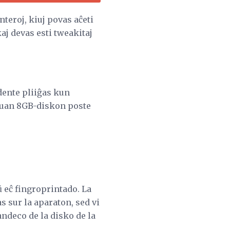
teroj, kiuj povas aĉeti
aj devas esti tweakitaj
dente pliiĝas kun
 duan 8GB-diskon poste
 eĉ fingroprintado. La
 sur la aparaton, sed vi
ndeco de la disko de la