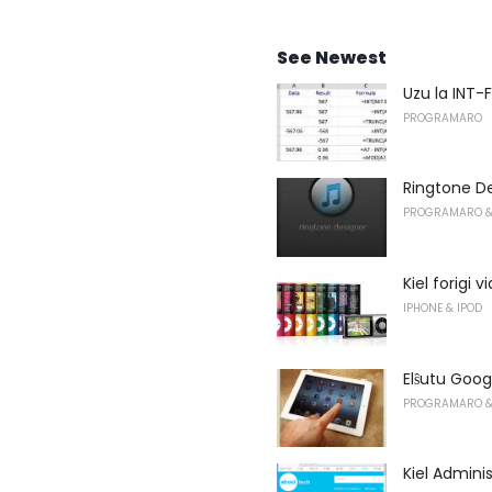
See Newest
Uzu la INT-F
PROGRAMARO
Ringtone De
PROGRAMARO &
Kiel forigi
IPHONE & IPOD
Elŝutu Goog
PROGRAMARO &
Kiel Admini