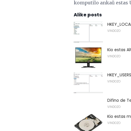
komputilo ankaŭ estas U
Alike posts
HKEY_LOCAL
VINDOZO
Kio estas A
VINDOZO
HKEY_USERS 
VINDOZO
Difino de 
VINDOZO
Kio estas m
VINDOZO