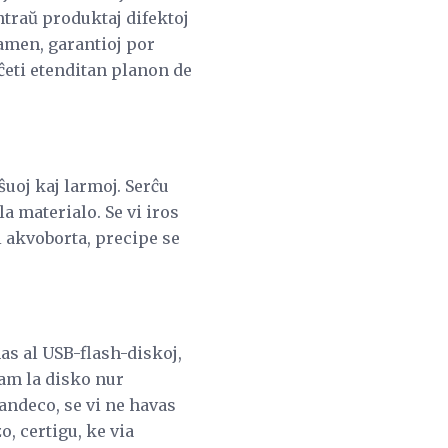
ontraŭ produktaj difektoj
Tamen, garantioj por
aĉeti etenditan planon de
ŝuoj kaj larmoj. Serĉu
a materialo. Se vi iros
i akvoborta, precipe se
as al USB-flash-diskoj,
am la disko nur
randeco, se vi ne havas
o, certigu, ke via