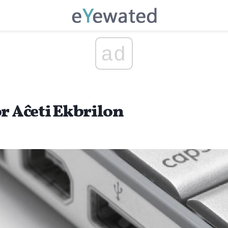
ad
or Aĉeti Ekbrilon