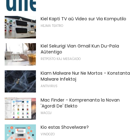
Kiel Kapti TV aŭ Video sur Via Komputilo
HEJMA TEATRO
Kiel Sekurigi Vian Gmail Kun Du-Paŝa
Aŭtentigo
RETPOŜTO KAJ MESAĜADO
Kiam Malware Nur Ne Mortos - Konstanta
Malware Infektoj
ANTIVIRUS
Mac Finder - Komprenanta la Novan
'Agordi De' Elekto
MACOJ
Kio estas Shovelware?
VINDOZO