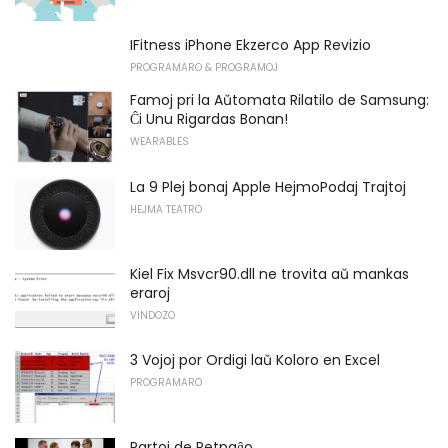
IFitness iPhone Ekzerco App Revizio
PROGRAMARO & PROGRAMOJ
Famoj pri la Aŭtomata Rilatilo de Samsung:
Ĉi Unu Rigardas Bonan!
WEARABLES
La 9 Plej bonaj Apple HejmoPodaj Trajtoj
HEJMA TEATRO
Kiel Fix Msvcr90.dll ne trovita aŭ mankas
eraroj
VINDOZO
3 Vojoj por Ordigi laŭ Koloro en Excel
PROGRAMARO
Partoj de Retpaĝo