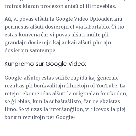
trairas klaran procezon antaŭ ol ili troveblas.
Aŭ, vi povas elŝuti la Google Video Uploader, kiu
permesas alŝuti dosierojn el via labortablo. Ĉi tio
estas konvena ĉar vi povas alŝuti multe pli
grandajn dosierojn kaj ankaŭ alŝuti plurajn
dosierojn samtempe.
Kunpremo sur Google Video:
Google-alŝutoj estas sufiĉe rapida kaj ĝenerale
rezultas pli bonkvalitajn filmetojn ol YouTube. La
retejo rekomendas alŝuti la originalan fontkodon,
se ĝi eblas, kun la subaŝtaŝlisto, ĉar ne ekzistas
limo. Se vi uzas la interŝanĝilon, vi ricevos la plej
bonajn rezultojn per Google-