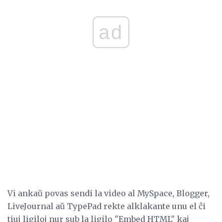
ad
Vi ankaŭ povas sendi la video al MySpace, Blogger,
LiveJournal aŭ TypePad rekte alklakante unu el ĉi
tiuj ligiloj nur sub la ligilo "Embed HTML" kaj