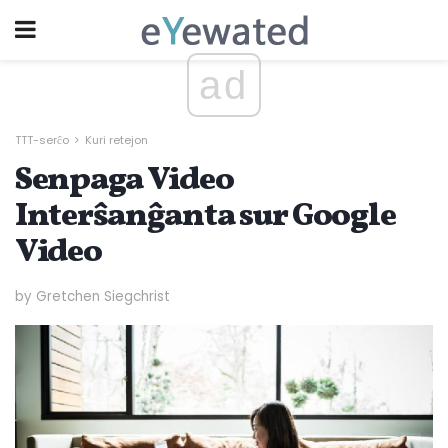
ad
TTT-serĉo
Kuri retejon
Senpaga Video
Interŝanĝanta sur Google
Video
by Gretchen Siegchrist