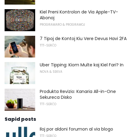
Kiel Preni Kontrolon de Via Apple-TV-
Abonoj
PROGRAMARO & PROGRAMOJ
7 Tipoj de Kontoj Kiu Vere Devus Havi 2FA
TTT-SERĈO
Uber Tipping: Kiom Multe kaj Kiel Fari? In
NOVA & SEKVA
Produkta Revizio: Kanaria All-in-One
Sekureca Disko
TTT-SERĈO
Sapid posts
Iloj por aldoni forumon al via blogo
TTT-SERĈO