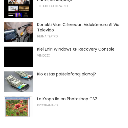
TTT-EJO KAJ DEZAJNO
Konekti Vian Ciferecan Videkámara Al Via
Televido
HEJMA TEATRO
Kiel Eniri Windows XP Recovery Console
VINDOZO
Kio estas poŝtelefonaj planoj?
La Kropo Ilo en Photoshop CS2
PROGRAMARO