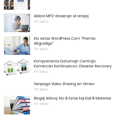
Aldoni MP3-dosierojn al retejoj
TTT-SERĈO
Kio estas WordPress.Com "Premia
Altgradigo"
TTT-SERĈO
Komprenanta Datumajn Centrojn,
Komercan Kontinuecon, Disaster Recovery
TTT-SERĈO
Senpaga Video Sharing en Vimeo
TTT-SERĈO
Blogaj Arkivoj: Kio Ili Estas kaj Kial Ili Materias
TTT-SERĈO