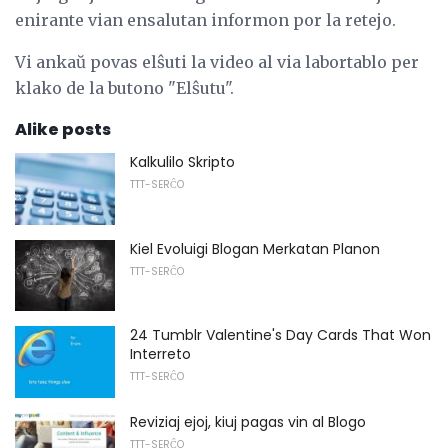
enirante vian ensalutan informon por la retejo.
Vi ankaŭ povas elŝuti la video al via labortablo per
klako de la butono "Elŝutu".
Alike posts
Kalkulilo Skripto
TTT-SERĈO
Kiel Evoluigi Blogan Merkatan Planon
TTT-SERĈO
24 Tumblr Valentine's Day Cards That Won
Interreto
TTT-SERĈO
Reviziaj ejoj, kiuj pagas vin al Blogo
TTT-SERĈO