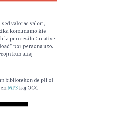
 sed valoras valori,
muzika komunumo kie
ub la permesilo Creative
load" por persona uzo.
rojn kun aliaj.
n bibliotekon de pli ol
n en
MP3
kaj OGG-