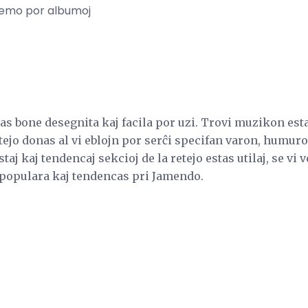
temo por albumoj
as bone desegnita kaj facila por uzi. Trovi muzikon esta
etejo donas al vi eblojn por serĉi specifan varon, humur
taj kaj tendencaj sekcioj de la retejo estas utilaj, se vi v
populara kaj tendencas pri Jamendo.