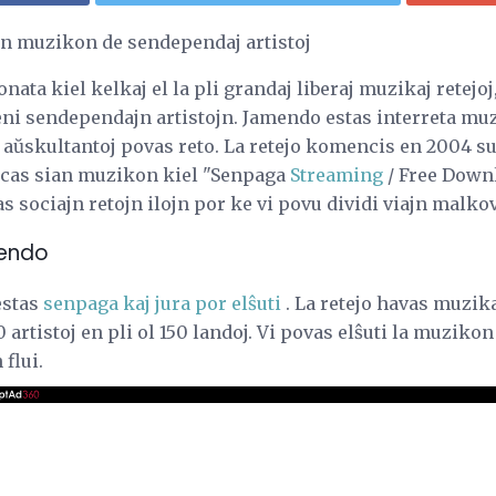
can muzikon de sendependaj artistoj
ata kiel kelkaj el la pli grandaj liberaj muzikaj retejoj,
teni sendependajn artistojn. Jamendo estas interreta 
 aŭskultantoj povas reto. La retejo komencis en 2004 s
as sian muzikon kiel "Senpaga
Streaming
/ Free Down
s sociajn retojn ilojn por ke vi povu dividi viajn malkov
mendo
estas
senpaga kaj jura por elŝuti
. La retejo havas muzika
 artistoj en pli ol 150 landoj. Vi povas elŝuti la muziko
 flui.