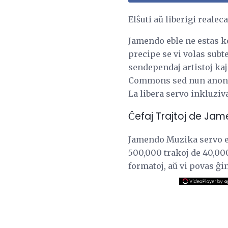
Elŝuti aŭ liberigi reale
Jamendo eble ne estas kon
precipe se vi volas sub
sendependaj artistoj kaj
Commons sed nun anonc
La libera servo inkluziva
Ĉefaj Trajtoj de Ja
Jamendo Muzika servo 
500,000 trakoj de 40,000
formatoj, aŭ vi povas ĝin