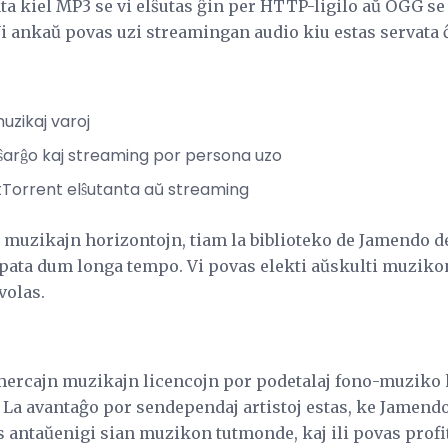
ta kiel MP3 se vi elŝutas ĝin per HTTP-ligilo aŭ OGG se
Vi ankaŭ povas uzi streamingan audio kiu estas servata 
zikaj varoj
arĝo kaj streaming por persona uzo
itTorrent elŝutanta aŭ streaming
jn muzikajn horizontojn, tiam la biblioteko de Jamendo d
pata dum longa tempo. Vi povas elekti aŭskulti muziko
volas.
mercajn muzikajn licencojn por podetalaj fono-muziko k
. La avantaĝo por sendependaj artistoj estas, ke Jamen
s antaŭenigi sian muzikon tutmonde, kaj ili povas prof