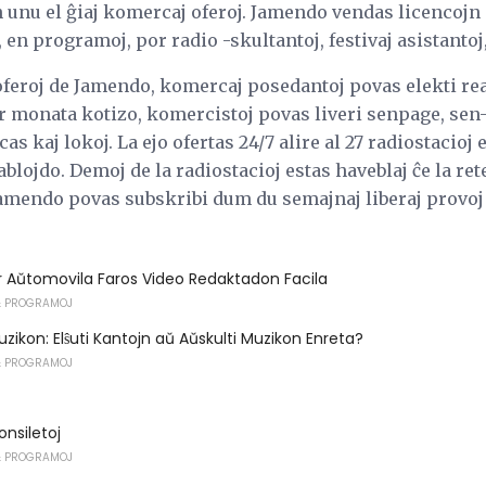
 unu el ĝiaj komercaj oferoj. Jamendo vendas licencoj
 en programoj, por radio -skultantoj, festivaj asistantoj,
oferoj de Jamendo, komercaj posedantoj povas elekti r
or monata kotizo, komercistoj povas liveri senpage, se
s kaj lokoj. La ejo ofertas 24/7 alire al 27 radiostacioj
ablojdo. Demoj de la radiostacioj estas haveblaj ĉe la rete
mendo povas subskribi dum du semajnaj liberaj provoj 
r Aŭtomovila Faros Video Redaktadon Facila
 PROGRAMOJ
zikon: Elŝuti Kantojn aŭ Aŭskulti Muzikon Enreta?
 PROGRAMOJ
nsiletoj
 PROGRAMOJ