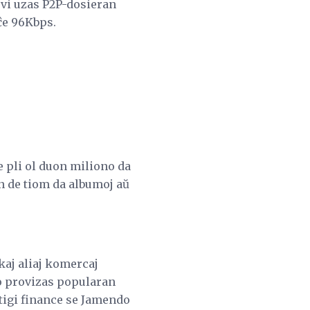
 vi uzas P2P-dosieran
ĉe 96Kbps.
e pli ol duon miliono da
n de tiom da albumoj aŭ
aj aliaj komercaj
do provizas popularan
itigi finance se Jamendo