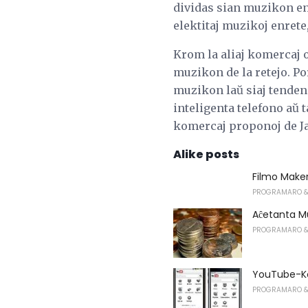
dividas sian muzikon en
elektitaj muzikoj enrete,
Krom la aliaj komercaj 
muzikon de la retejo. P
muzikon laŭ siaj tendenca
inteligenta telefono aŭ t
komercaj proponoj de Ja
Alike posts
Filmo Make
PROGRAMARO &
Aĉetanta Mu
PROGRAMARO &
YouTube-Ko
PROGRAMARO &