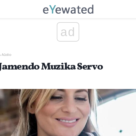
ad
& Aŭdio
a Jamendo Muzika Servo