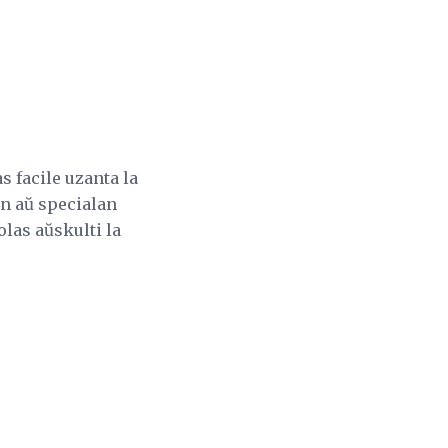
s facile uzanta la
on aŭ specialan
olas aŭskulti la