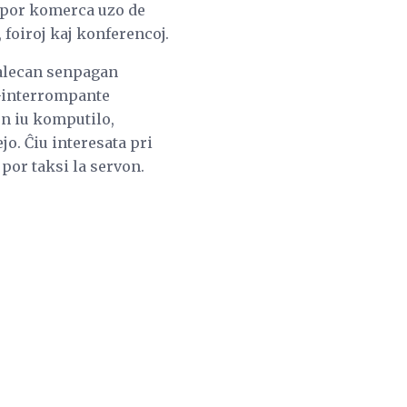
n por komerca uzo de
 foiroj kaj konferencoj.
ealecan senpagan
n-interrompante
 en iu komputilo,
jo. Ĉiu interesata pri
por taksi la servon.