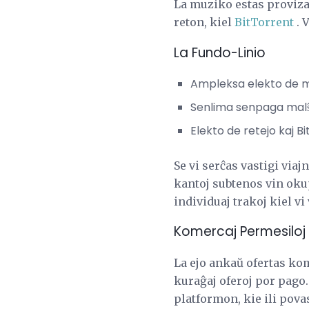
La muziko estas proviza
reton, kiel
BitTorrent
. 
La Fundo-Linio
Ampleksa elekto de mu
Senlima senpaga malŝ
Elekto de retejo kaj B
Se vi serĉas vastigi via
kantoj subtenos vin oku
individuaj trakoj kiel vi 
Komercaj Permesiloj
La ejo ankaŭ ofertas ko
kuraĝaj oferoj por pago
platformon, kie ili pova