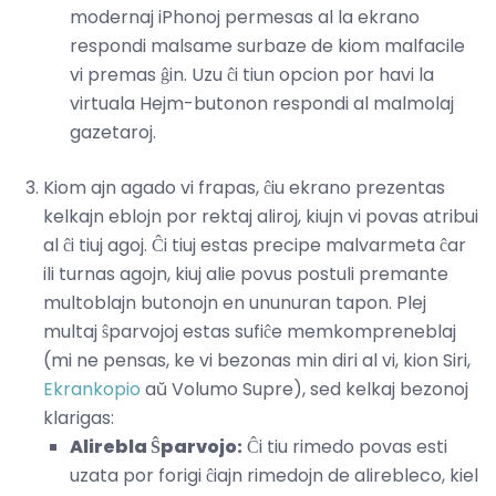
modernaj iPhonoj permesas al la ekrano
respondi malsame surbaze de kiom malfacile
vi premas ĝin. Uzu ĉi tiun opcion por havi la
virtuala Hejm-butonon respondi al malmolaj
gazetaroj.
Kiom ajn agado vi frapas, ĉiu ekrano prezentas
kelkajn eblojn por rektaj aliroj, kiujn vi povas atribui
al ĉi tiuj agoj. Ĉi tiuj estas precipe malvarmeta ĉar
ili turnas agojn, kiuj alie povus postuli premante
multoblajn butonojn en ununuran tapon. Plej
multaj ŝparvojoj estas sufiĉe memkompreneblaj
(mi ne pensas, ke vi bezonas min diri al vi, kion Siri,
Ekrankopio
aŭ Volumo Supre), sed kelkaj bezonoj
klarigas:
Alirebla Ŝparvojo:
Ĉi tiu rimedo povas esti
uzata por forigi ĉiajn rimedojn de alirebleco, kiel