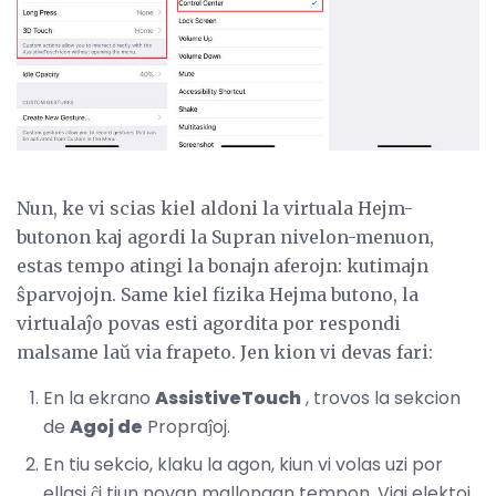
Nun, ke vi scias kiel aldoni la virtuala Hejm-
butonon kaj agordi la Supran nivelon-menuon,
estas tempo atingi la bonajn aferojn: kutimajn
ŝparvojojn. Same kiel fizika Hejma butono, la
virtualaĵo povas esti agordita por respondi
malsame laŭ via frapeto. Jen kion vi devas fari:
En la ekrano
AssistiveTouch
, trovos la sekcion
de
Agoj de
Propraĵoj.
En tiu sekcio, klaku la agon, kiun vi volas uzi por
ellasi ĉi tiun novan mallongan tempon. Viaj elektoj