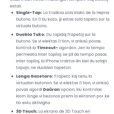
estas:
Single-Tap:
La tradicia sola klako de la Hejma
butono. En ĉi tiu kazo, ĝi estas sola tapeto sur la
virtuala butono.
Duobla Tuko:
Du rapidaj frapetoj sur la
butono. Se vi elektas ĉi tion, vi ankaŭ povas
kontroli la
Timeout-
agordon. Jen la tempo
permesita inter tapiŝoj; se pli da tempo pasas
inter tapiŝoj, la iPhone traktos ilin kiel du solajn
tapojn, ne duoblan tapeton.
Longa Gazetaro:
Frapeto kaj tenu la
virtualan butonon. Se vi elektas ĉi tion, vi ankaŭ
povas agordi
Daŭran
opcion, kiu kontrolas
kiom longe vi bezonos premi la ekranon por ke
tio estu aktivigita.
3D Touch:
La ekrano de 3D Touch en