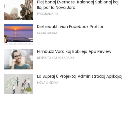
Plej bonaj Evernote-Kalendaj Ŝablonoj kaj
Iloj por la Nova Jaro
PROGRAMARO
Kiel redakti vian Facebook Profilon
SOCIA DUONA
Nimbuzz Voĉo kaj Babilejo App Review
RETPOŜTO KAJ MESAĜADO
La Supraj 6 Projektaj Administradaj Aplikaĵoj
NOVA & SEKVA