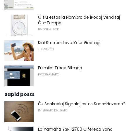
Ĉi tiu estas la Nombro de iPodoj Venditaj
Ĉiu-Tempo
IPHONE & IPOD
Kial Stalkers Love Your Geotags
TTT-SERĈO
Fulmilo: Trace Bitmap
PROGRAMARO
Sapid posts
Ĉu Senkablaj Signaloj estas Sano-Hazardo?
INTERRETO KAJ RETO
La Yamaha YSP-2700 Cifereca Sona