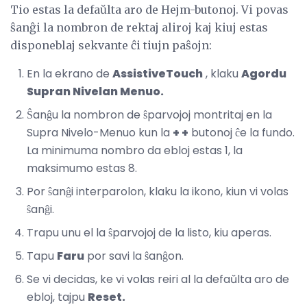
Tio estas la defaŭlta aro de Hejm-butonoj. Vi povas
ŝanĝi la nombron de rektaj aliroj kaj kiuj estas
disponeblaj sekvante ĉi tiujn paŝojn:
En la ekrano de
AssistiveTouch
, klaku
Agordu
Supran Nivelan Menuo.
Ŝanĝu la nombron de ŝparvojoj montritaj en la
Supra Nivelo-Menuo kun la
+ +
butonoj ĉe la fundo.
La minimuma nombro da ebloj estas 1, la
maksimumo estas 8.
Por ŝanĝi interparolon, klaku la ikono, kiun vi volas
ŝanĝi.
Trapu unu el la ŝparvojoj de la listo, kiu aperas.
Tapu
Faru
por savi la ŝanĝon.
Se vi decidas, ke vi volas reiri al la defaŭlta aro de
ebloj, tajpu
Reset.