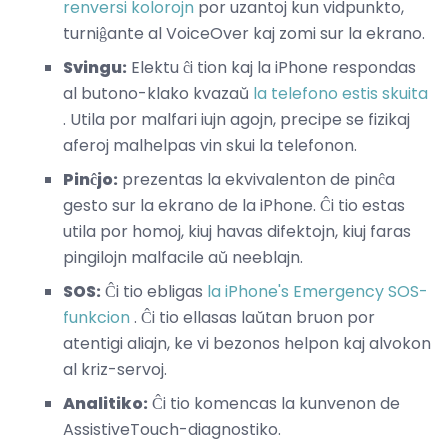
renversi kolorojn
por uzantoj kun vidpunkto,
turniĝante al VoiceOver kaj zomi sur la ekrano.
Svingu:
Elektu ĉi tion kaj la iPhone respondas
al butono-klako kvazaŭ
la telefono estis skuita
. Utila por malfari iujn agojn, precipe se fizikaj
aferoj malhelpas vin skui la telefonon.
Pinĉjo:
prezentas la ekvivalenton de pinĉa
gesto sur la ekrano de la iPhone. Ĉi tio estas
utila por homoj, kiuj havas difektojn, kiuj faras
pingilojn malfacile aŭ neeblajn.
SOS:
Ĉi tio ebligas
la iPhone's Emergency SOS-
funkcion
. Ĉi tio ellasas laŭtan bruon por
atentigi aliajn, ke vi bezonos helpon kaj alvokon
al kriz-servoj.
Analitiko:
Ĉi tio komencas la kunvenon de
AssistiveTouch-diagnostiko.