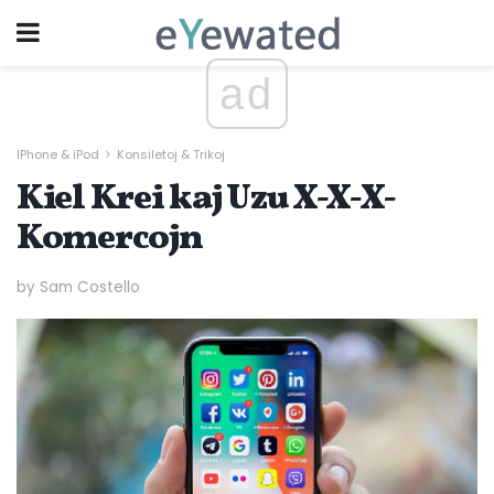
ad
IPhone & iPod
Konsiletoj & Trikoj
Kiel Krei kaj Uzu X-X-X-
Komercojn
by Sam Costello