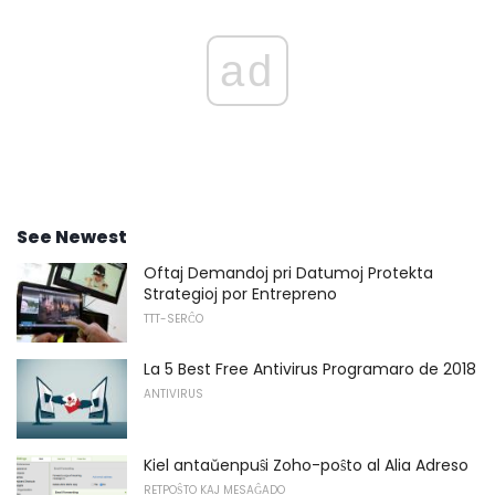
ad
See Newest
Oftaj Demandoj pri Datumoj Protekta
Strategioj por Entrepreno
TTT-SERĈO
La 5 Best Free Antivirus Programaro de 2018
ANTIVIRUS
Kiel antaŭenpuŝi Zoho-poŝto al Alia Adreso
RETPOŜTO KAJ MESAĜADO