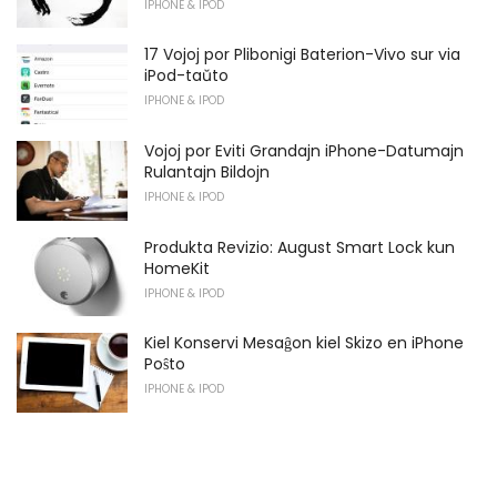
IPHONE & IPOD
17 Vojoj por Plibonigi Baterion-Vivo sur via
iPod-taŭto
IPHONE & IPOD
Vojoj por Eviti Grandajn iPhone-Datumajn
Rulantajn Bildojn
IPHONE & IPOD
Produkta Revizio: August Smart Lock kun
HomeKit
IPHONE & IPOD
Kiel Konservi Mesaĝon kiel Skizo en iPhone
Poŝto
IPHONE & IPOD