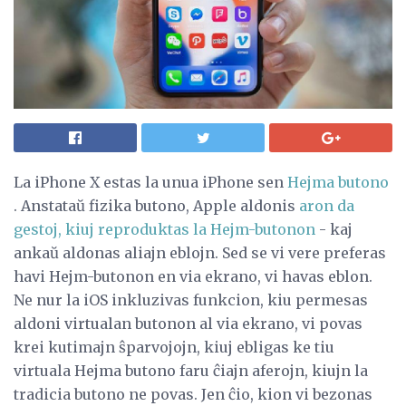
La iPhone X estas la unua iPhone sen
Hejma butono
. Anstataŭ fizika butono, Apple aldonis
aron da
gestoj, kiuj reproduktas la Hejm-butonon
- kaj
ankaŭ aldonas aliajn eblojn. Sed se vi vere preferas
havi Hejm-butonon en via ekrano, vi havas eblon.
Ne nur la iOS inkluzivas funkcion, kiu permesas
aldoni virtualan butonon al via ekrano, vi povas
krei kutimajn ŝparvojojn, kiuj ebligas ke tiu
virtuala Hejma butono faru ĉiajn aferojn, kiujn la
tradicia butono ne povas. Jen ĉio, kion vi bezonas