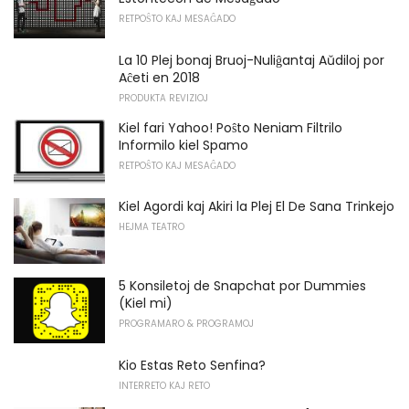
RETPOŜTO KAJ MESAĜADO
La 10 Plej bonaj Bruoj-Nuliĝantaj Aŭdiloj por
Aĉeti en 2018
PRODUKTA REVIZIOJ
Kiel fari Yahoo! Poŝto Neniam Filtrilo
Informilo kiel Spamo
RETPOŜTO KAJ MESAĜADO
Kiel Agordi kaj Akiri la Plej El De Sana Trinkejo
HEJMA TEATRO
5 Konsiletoj de Snapchat por Dummies
(Kiel mi)
PROGRAMARO & PROGRAMOJ
Kio Estas Reto Senfina?
INTERRETO KAJ RETO