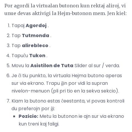
Por agordi la virtualan butonon kun rektaj aliroj, vi
unue devas aktivigi la Hejm-butonon mem. Jen kiel:
Tapaj
Agordoj
.
Tap
Tutmonda
.
Tap
alirebleco
.
Tapuĉu
Tukon
.
Movu la
Asistilon de Tuta
Slider al sur / verda.
Je ĉi tiu punkto, la virtuala Hejma butono aperas
sur via ekrano. Trapu ĝin por vidi la supran
nivelon-menuon (pli pri tio en la sekva sekcio).
Kiam la butono estas ĉeestanta, vi povas kontroli
du preferojn por ĝi:
Pozicio:
Metu la butonon ie ajn sur via ekrano
kun treni kaj faligi.