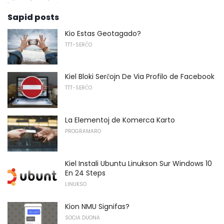
Sapid posts
Kio Estas Geotagado?
TTT-SERĈO
Kiel Bloki Serĉojn De Via Profilo de Facebook
TTT-SERĈO
La Elementoj de Komerca Karto
PROGRAMARO
Kiel Instali Ubuntu Linukson Sur Windows 10
En 24 Steps
LINUKSO
Kion NMU Signifas?
SOCIA DUONA