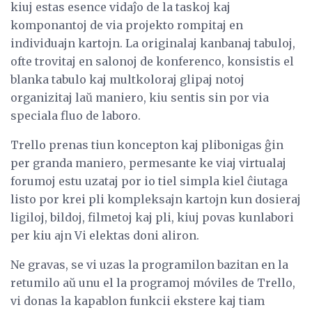
kiuj estas esence vidaĵo de la taskoj kaj
komponantoj de via projekto rompitaj en
individuajn kartojn. La originalaj kanbanaj tabuloj,
ofte trovitaj en salonoj de konferenco, konsistis el
blanka tabulo kaj multkoloraj glipaj notoj
organizitaj laŭ maniero, kiu sentis sin por via
speciala fluo de laboro.
Trello prenas tiun koncepton kaj plibonigas ĝin
per granda maniero, permesante ke viaj virtualaj
forumoj estu uzataj por io tiel simpla kiel ĉiutaga
listo por krei pli kompleksajn kartojn kun dosieraj
ligiloj, bildoj, filmetoj kaj pli, kiuj povas kunlabori
per kiu ajn Vi elektas doni aliron.
Ne gravas, se vi uzas la programilon bazitan en la
retumilo aŭ unu el la programoj móviles de Trello,
vi donas la kapablon funkcii ekstere kaj tiam