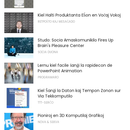
Kiel Halti Produktanta Eĥon en Voĉaj Vokoj
RETPOŜTO KAJ MESAĜADO
Studo: Socia Amaskomunikilo Fires Up
Brain's Pleasure Center
SOCIA DUONA
Lernu kiel facile ŝanĝi la rapidecon de
PowerPoint Animation
PROGRAMARO
Kiel Ŝanĝi la Daton kaj Tempon Zonon sur
Via Tekkomputilo
TTT-SERĈO
Pioniroj en 3D Komputilaj Grafikoj
NOVA & SEKVA