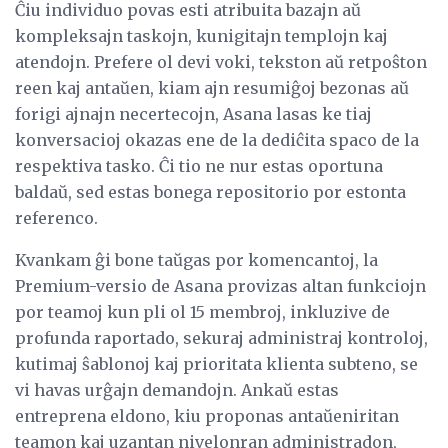
Ĉiu individuo povas esti atribuita bazajn aŭ
kompleksajn taskojn, kunigitajn templojn kaj
atendojn. Prefere ol devi voki, tekston aŭ retpoŝton
reen kaj antaŭen, kiam ajn resumiĝoj bezonas aŭ
forigi ajnajn necertecojn, Asana lasas ke tiaj
konversacioj okazas ene de la dediĉita spaco de la
respektiva tasko. Ĉi tio ne nur estas oportuna
baldaŭ, sed estas bonega repositorio por estonta
referenco.
Kvankam ĝi bone taŭgas por komencantoj, la
Premium-versio de Asana provizas altan funkciojn
por teamoj kun pli ol 15 membroj, inkluzive de
profunda raportado, sekuraj administraj kontroloj,
kutimaj ŝablonoj kaj prioritata klienta subteno, se
vi havas urĝajn demandojn. Ankaŭ estas
entreprena eldono, kiu proponas antaŭeniritan
teamon kaj uzantan nivelonran administradon,