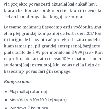
via projekto povas resti aktualaj kaj ankaŭ havi
klaran kaj koncize bildon pri tio, kion ili devus fari
tiel en la mallongaj kaj longaj -terminon.
La teamo malantaŭ Basecamp estis voĉdonita unu
el la plej grandaj kompanioj de Forbes en 2017 kaj
ili foriĝis de la uzanto aŭ projekto-bazita modelo
kiam temas pri pli grandaj entreprenoj, ŝarĝante
plata tarifo de $ 99 por monato aŭ $ 999 jare - Kun
neprofitoj aŭ karitato ricevas 10% rabaton. Tamen,
studentoj kaj instruistoj, kiuj volas uzi la ilojn de
Basecamp, povas fari ĝin senpage.
Kongrua kun:
Plej multaj retumiloj
MacOS (VIN 10a 10.9 kaj supre)
Windows 7 kaj supre