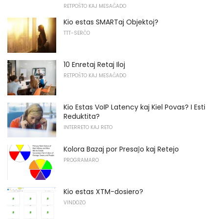
RETPOŜTO KAJ MESAĜADO
Kio estas SMARTaj Objektoj?
TTT-SERĈO
10 Enretaj Retaj Iloj
RETPOŜTO KAJ MESAĜADO
Kio Estas VoIP Latency kaj Kiel Povas? I Esti
Reduktita?
INTERRETO KAJ RETO
Kolora Bazaj por Presaĵo kaj Retejo
PROGRAMARO
Kio estas XTM-dosiero?
VINDOZO