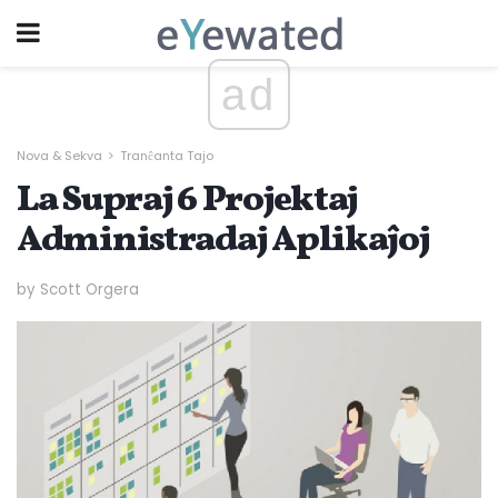
ad
Nova & Sekva
Tranĉanta Tajo
La Supraj 6 Projektaj
Administradaj Aplikaĵoj
by Scott Orgera