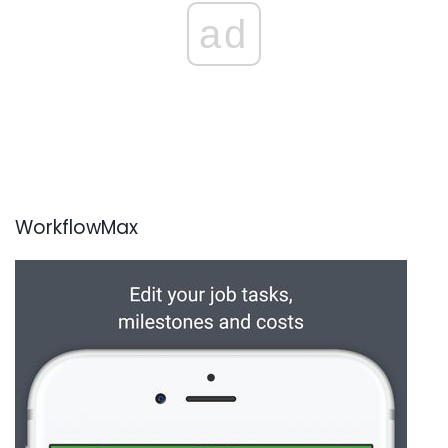
ad
WorkflowMax