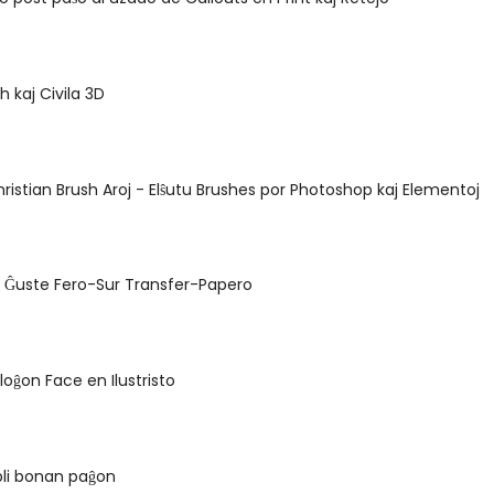
h kaj Civila 3D
istian Brush Aroj - Elŝutu Brushes por Photoshop kaj Elementoj
a Ĝuste Fero-Sur Transfer-Papero
loĝon Face en Ilustristo
 pli bonan paĝon