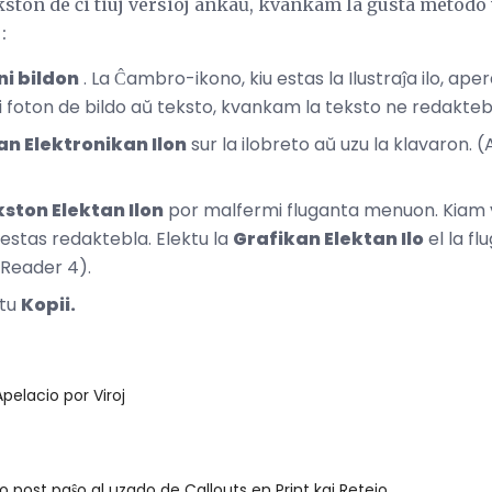
ekston de ĉi tiuj versioj ankaŭ, kvankam la ĝusta metodo v
:
ni bildon
. La Ĉambro-ikono, kiu estas la Ilustraĵa ilo, apera
i foton de bildo aŭ teksto, kvankam la teksto ne redaktebl
an Elektronikan Ilon
sur la ilobreto aŭ uzu la klavaron.
ston Elektan Ilon
por malfermi fluganta menuon. Kiam v
 restas redaktebla. Elektu la
Grafikan Elektan Ilo
el la f
 Reader 4).
ktu
Kopii.
Apelacio por Viroj
o post paŝo al uzado de Callouts en Print kaj Retejo