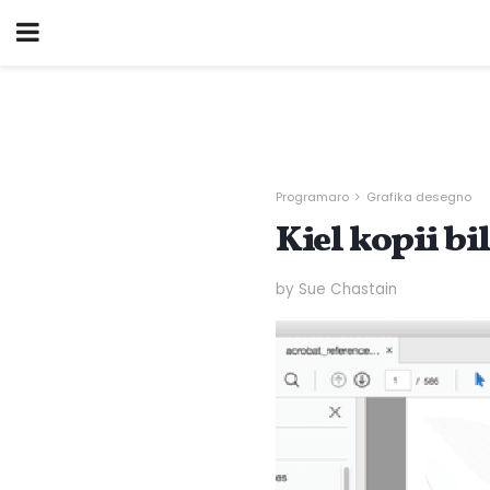
Programaro
Grafika desegno
Kiel kopii bi
by Sue Chastain