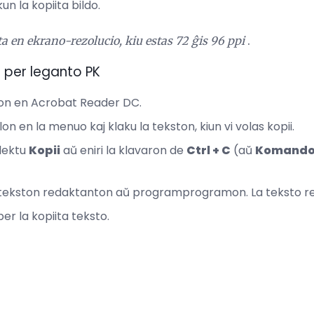
un la kopiita bildo.
ta en ekrano-rezolucio, kiu estas 72 ĝis 96 ppi
.
n per leganto PK
on en Acrobat Reader DC.
lon en la menuo kaj klaku la tekston, kiun vi volas kopii.
lektu
Kopii
aŭ eniri la klavaron de
Ctrl + C
(aŭ
Komando 
 tekston redaktanton aŭ programprogramon. La teksto re
er la kopiita teksto.