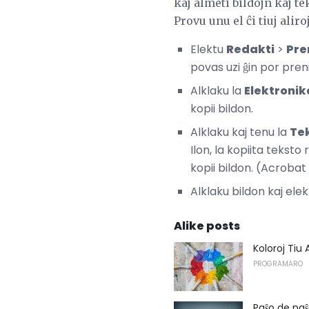
kaj almeti bildojn kaj t
Provu unu el ĉi tiuj aliroj
Elektu
Redakti
>
Pre
povas uzi ĝin por pren
Alklaku la
Elektronik
kopii bildon.
Alklaku kaj tenu la
Tek
Ilon, la kopiita teksto
kopii bildon. (Acrobat
Alklaku bildon kaj ele
Alike posts
Koloroj Tiu 
PROGRAMARO
Paŝo de paŝ