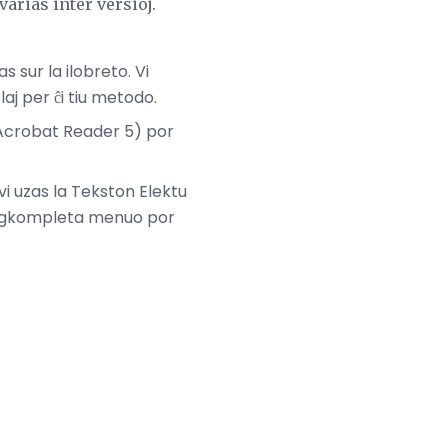
arias inter versioj.
s sur la ilobreto. Vi
aj per ĉi tiu metodo.
 (Acrobat Reader 5) por
i uzas la Tekston Elektu
lugkompleta menuo por