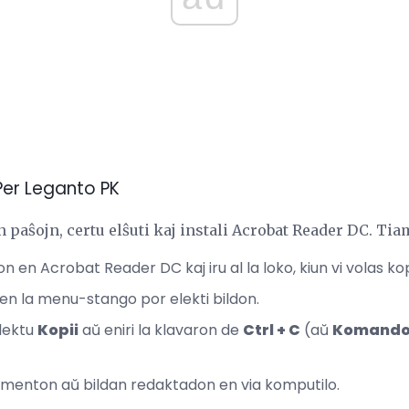
 Per Leganto PK
n paŝojn, certu elŝuti kaj instali Acrobat Reader DC. Tia
en Acrobat Reader DC kaj iru al la loko, kiun vi volas kopi
 en la menu-stango por elekti bildon.
lektu
Kopii
aŭ eniri la klavaron de
Ctrl + C
(aŭ
Komando 
umenton aŭ bildan redaktadon en via komputilo.