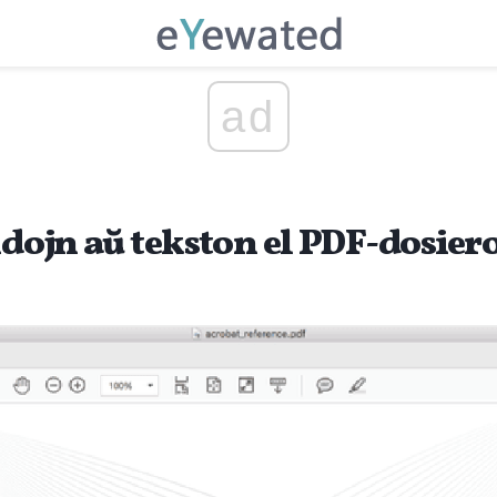
ad
ldojn aŭ tekston el PDF-dosier