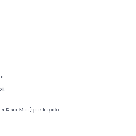
m:
i.
+ C
sur Mac) por kopii la