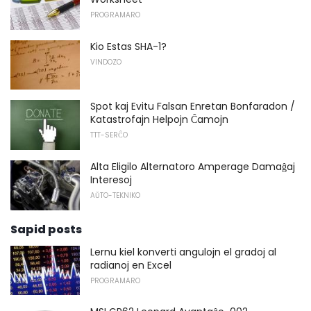
PROGRAMARO
Kio Estas SHA-1?
VINDOZO
Spot kaj Evitu Falsan Enretan Bonfaradon /
Katastrofajn Helpojn Ĉamojn
TTT-SERĈO
Alta Eligilo Alternatoro Amperage Damaĝaj
Interesoj
AŬTO-TEKNIKO
Sapid posts
Lernu kiel konverti angulojn el gradoj al
radianoj en Excel
PROGRAMARO