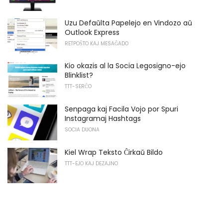
Uzu Defaŭlta Papelejo en Vindozo aŭ
Outlook Express
RETPOŜTO KAJ MESAĜADO
Kio okazis al la Socia Legosigno-ejo
Blinklist?
TTT-SERĈO
Senpaga kaj Facila Vojo por Spuri
Instagramaj Hashtags
SOCIA DUONA
Kiel Wrap Teksto Ĉirkaŭ Bildo
TTT-EJO KAJ DEZAJNO