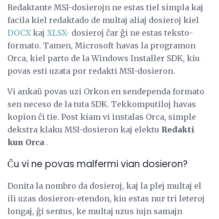
Redaktante MSI-dosierojn ne estas tiel simpla kaj
facila kiel redaktado de multaj aliaj dosieroj kiel
DOCX
kaj
XLSX-
dosieroj ĉar ĝi ne estas teksto-
formato. Tamen, Microsoft havas la programon
Orca, kiel parto de la Windows Installer SDK, kiu
povas esti uzata por redakti MSI-dosieron.
Vi ankaŭ povas uzi Orkon en sendependa formato
sen neceso de la tuta SDK. Tekkomputiloj havas
kopion ĉi tie. Post kiam vi instalas Orca, simple
dekstra klaku MSI-dosieron kaj elektu
Redakti
kun Orca
.
Ĉu vi ne povas malfermi vian dosieron?
Donita la nombro da dosieroj, kaj la plej multaj el
ili uzas dosieron-etendon, kiu estas nur tri leteroj
longaj, ĝi sentus, ke multaj uzus iujn samajn