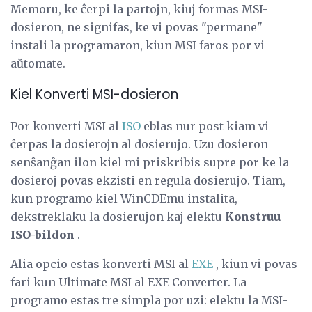
Memoru, ke ĉerpi la partojn, kiuj formas MSI-
dosieron, ne signifas, ke vi povas "permane"
instali la programaron, kiun MSI faros por vi
aŭtomate.
Kiel Konverti MSI-dosieron
Por konverti MSI al
ISO
eblas nur post kiam vi
ĉerpas la dosierojn al dosierujo. Uzu dosieron
senŝanĝan ilon kiel mi priskribis supre por ke la
dosieroj povas ekzisti en regula dosierujo. Tiam,
kun programo kiel WinCDEmu instalita,
dekstreklaku la dosierujon kaj elektu
Konstruu
ISO-bildon
.
Alia opcio estas konverti MSI al
EXE
, kiun vi povas
fari kun Ultimate MSI al EXE Converter. La
programo estas tre simpla por uzi: elektu la MSI-