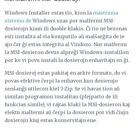
Windows Installer estas tio, kion la
mastruma
sistemo de
Windows uzas por malfermi MSI-
dosierojn kiam ili duoble klakis. Ĉi tio ne bezonas
esti instalita al via komputilo aŭ malŝarĝita de ie
ajn ĉar ĝi estas integrita al Vindozo. Nur malfermi
la MSI-dosieron devus alpreĝi Windows-instalilon
por ke vi povu instali la dosierojn enhavitajn en ĝi.
MSI-dosieroj estas pakitaj en arkiv-formato, do vi
povas efektive ĉerpi la enhavon kun dosierujo
senŝanĝi utilecon kiel 7-Zip. Se vi havas tion aŭ
similan programon instalitan (plejparto de ili
funkcias simile), vi rajtas klaki la MSI-dosieron kaj
elektu malfermi aŭ ĉerpi la dosieron por vidi ĉiujn
dosierojn kiuj estas konservitajn ene.