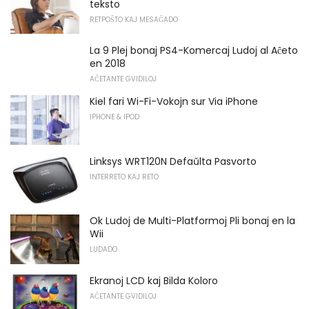
teksto
RETPOŜTO KAJ MESAĜADO
La 9 Plej bonaj PS4-Komercaj Ludoj al Aĉeto
en 2018
AĈETANTE GVIDILOJ
Kiel fari Wi-Fi-Vokojn sur Via iPhone
IPHONE & IPOD
Linksys WRT120N Defaŭlta Pasvorto
INTERRETO KAJ RETO
Ok Ludoj de Multi-Platformoj Pli bonaj en la
Wii
LUDADO
Ekranoj LCD kaj Bilda Koloro
AĈETANTE GVIDILOJ