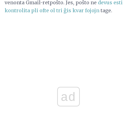
venonta Gmail-retpoŝto. Jes, poŝto ne
devus esti
kontrolita pli ofte ol tri ĝis kvar fojojn
tage.
ad