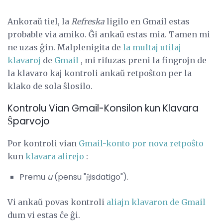
Ankoraŭ tiel, la
Refreska
ligilo en Gmail estas
probable via amiko. Ĝi ankaŭ estas mia. Tamen mi
ne uzas ĝin. Malplenigita de
la multaj utilaj
klavaroj
de
Gmail
, mi rifuzas preni la fingrojn de
la klavaro kaj kontroli ankaŭ retpoŝton per la
klako de sola ŝlosilo.
Kontrolu Vian Gmail-Konsilon kun Klavara
Ŝparvojo
Por kontroli vian
Gmail-konto por nova retpoŝto
kun
klavara alirejo
:
Premu
u
(pensu "ĝisdatigo").
Vi ankaŭ povas kontroli
aliajn klavaron de Gmail
dum vi estas ĉe ĝi.