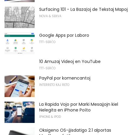
Surfacing 101 - La Bazaĵoj de Tekstaj Mapoj
NOVA & SEKVA
Google Apps por Laboro
TTT-SERĈO
10 Amuzaj Videoj en YouTube
TTT-SERĈO
PayPal por komencantoj
INTERRETO KAJ RETO
La Rapida Vojo por Marki Mesaĝojn kiel
Nelegita en iPhone Poŝto
IPHONE & IPOD
Oksigeno OS-ĝisdatigo 2.1 alportas