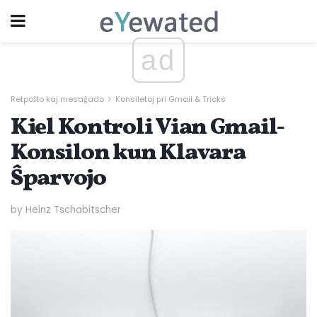
ad
Retpoŝto kaj mesaĝado
Konsiletoj pri Gmail & Tricks
Kiel Kontroli Vian Gmail-
Konsilon kun Klavara
Ŝparvojo
by Heinz Tschabitscher