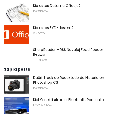
Kio estas Datuma Oficejo?
PROGRAMARO
Kio estas EXD-dosiero?
VINDOZO
SharpReader - RSS Novaĵoj Feed Reader
Revizio
TTT-SERĈO
Sapid posts
Daŭri Track de Redaktado de Historio en
Photoshop CS
PROGRAMARO
Kiel Konekti Alexa al Bluetooth Parolanto
NOVA & SEKVA