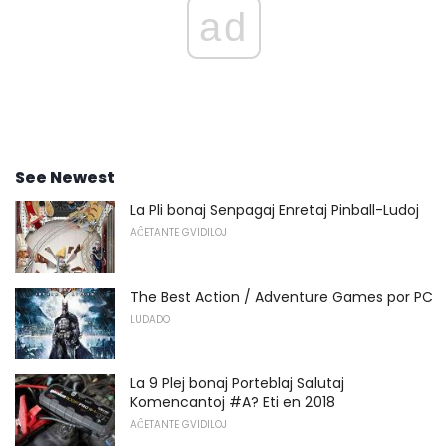
ad
See Newest
La Pli bonaj Senpagaj Enretaj Pinball-Ludoj
AĈETANTE GVIDILOJ
The Best Action / Adventure Games por PC
LUDADO
La 9 Plej bonaj Porteblaj Salutaj
Komencantoj #A? Eti en 2018
AĈETANTE GVIDILOJ