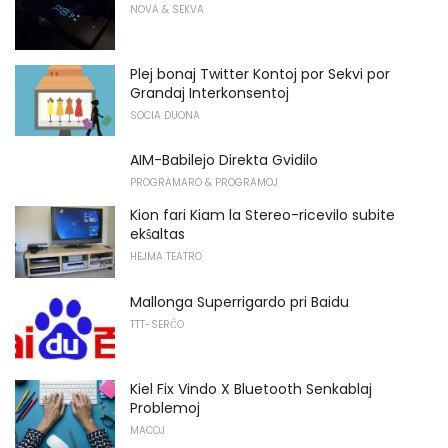
NOVA & SEKVA
Plej bonaj Twitter Kontoj por Sekvi por
Grandaj Interkonsentoj
SOCIA DUONA
AIM-Babilejo Direkta Gvidilo
PROGRAMARO & PROGRAMOJ
Kion fari Kiam la Stereo-ricevilo subite
ekŝaltas
HEJMA TEATRO
Mallonga Superrigardo pri Baidu
TTT-SERĈO
Kiel Fix Vindo X Bluetooth Senkablaj
Problemoj
MACOJ