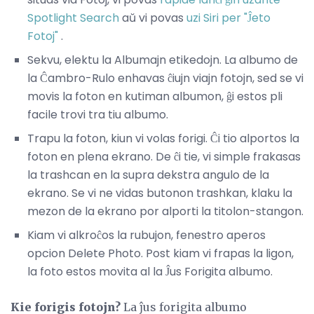
Spotlight Search
aŭ vi povas
uzi Siri per "Ĵeto
Fotoj"
.
Sekvu, elektu la Albumajn etikedojn. La albumo de
la Ĉambro-Rulo enhavas ĉiujn viajn fotojn, sed se vi
movis la foton en kutiman albumon, ĝi estos pli
facile trovi tra tiu albumo.
Trapu la foton, kiun vi volas forigi. Ĉi tio alportos la
foton en plena ekrano. De ĉi tie, vi simple frakasas
la trashcan en la supra dekstra angulo de la
ekrano. Se vi ne vidas butonon trashkan, klaku la
mezon de la ekrano por alporti la titolon-stangon.
Kiam vi alkroĉos la rubujon, fenestro aperos
opcion Delete Photo. Post kiam vi frapas la ligon,
la foto estos movita al la Ĵus Forigita albumo.
Kie forigis fotojn?
La ĵus forigita albumo