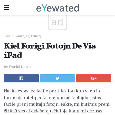
ad
IPad
Gvidiloj kaj Lerniloj
Kiel Forigi Fotojn De Via
iPad
by Daniel Nacioj
Nu, ke estas tre facile porti fotilon kun vi en la
formo de inteligenta telefono aŭ tablojdo, estas
facile preni multajn fotojn. Fakte, mi kutimis preni
ĉirkaŭ ses al dek ŝotojn ĉiufoje kiam mi deziras