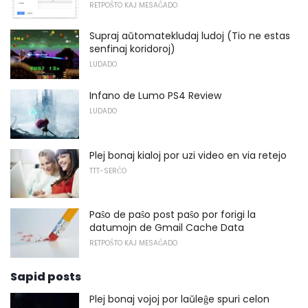
RETPOŜTO KAJ MESAĜADO
Supraj aŭtomatekludaj ludoj (Tio ne estas
senfinaj koridoroj)
LUDADO
Infano de Lumo PS4 Review
LUDADO
Plej bonaj kialoj por uzi video en via retejo
TTT-SERĈO
Paŝo de paŝo post paŝo por forigi la
datumojn de Gmail Cache Data
RETPOŜTO KAJ MESAĜADO
Sapid posts
Plej bonaj vojoj por laŭleĝe spuri celon