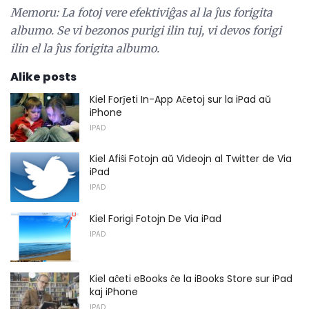
Memoru: La fotoj vere efektiviĝas al la ĵus forigita
albumo.
Se vi bezonos purigi ilin tuj, vi devos forigi
ilin el la ĵus forigita albumo.
Alike posts
Kiel Forĵeti In-App Aĉetoj sur la iPad aŭ
iPhone
IPAD
Kiel Afiŝi Fotojn aŭ Videojn al Twitter de Via
iPad
IPAD
Kiel Forigi Fotojn De Via iPad
IPAD
Kiel aĉeti eBooks ĉe la iBooks Store sur iPad
kaj iPhone
IPAD