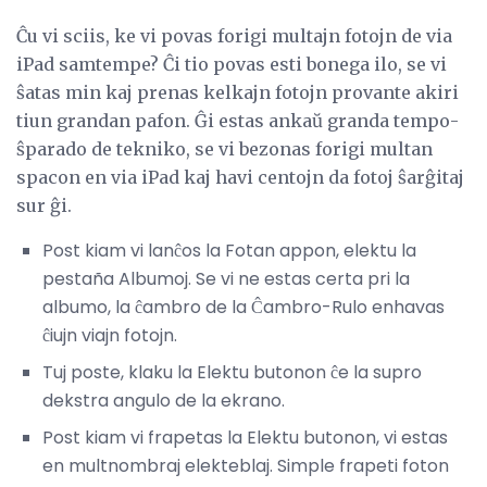
Ĉu vi sciis, ke vi povas forigi multajn fotojn de via
iPad samtempe? Ĉi tio povas esti bonega ilo, se vi
ŝatas min kaj prenas kelkajn fotojn provante akiri
tiun grandan pafon. Ĝi estas ankaŭ granda tempo-
ŝparado de tekniko, se vi bezonas forigi multan
spacon en via iPad kaj havi centojn da fotoj ŝarĝitaj
sur ĝi.
Post kiam vi lanĉos la Fotan appon, elektu la
pestaña Albumoj. Se vi ne estas certa pri la
albumo, la ĉambro de la Ĉambro-Rulo enhavas
ĉiujn viajn fotojn.
Tuj poste, klaku la Elektu butonon ĉe la supro
dekstra angulo de la ekrano.
Post kiam vi frapetas la Elektu butonon, vi estas
en multnombraj elekteblaj. Simple frapeti foton