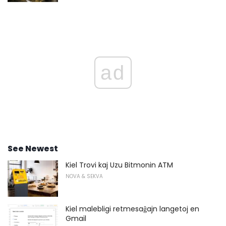
ad
See Newest
Kiel Trovi kaj Uzu Bitmonin ATM
NOVA & SEKVA
Kiel malebligi retmesaĝajn langetoj en
Gmail