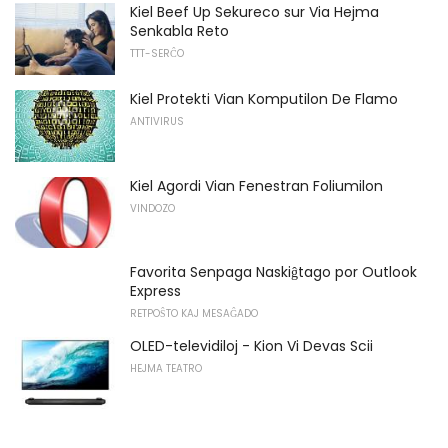
Kiel Beef Up Sekureco sur Via Hejma
Senkabla Reto
TTT-SERĈO
Kiel Protekti Vian Komputilon De Flamo
ANTIVIRUS
Kiel Agordi Vian Fenestran Foliumilon
VINDOZO
Favorita Senpaga Naskiĝtago por Outlook
Express
RETPOŜTO KAJ MESAĜADO
OLED-televidiloj - Kion Vi Devas Scii
HEJMA TEATRO