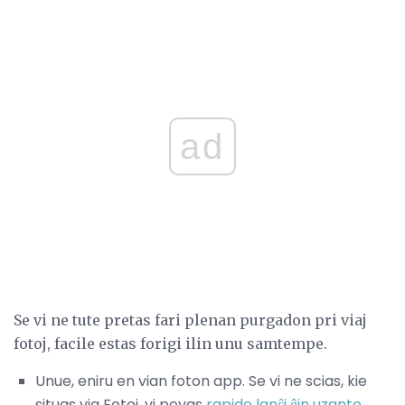
ad
Se vi ne tute pretas fari plenan purgadon pri viaj
fotoj, facile estas forigi ilin unu samtempe.
Unue, eniru en vian foton app. Se vi ne scias, kie
situas via Fotoj, vi povas
rapide lanĉi ĝin uzante