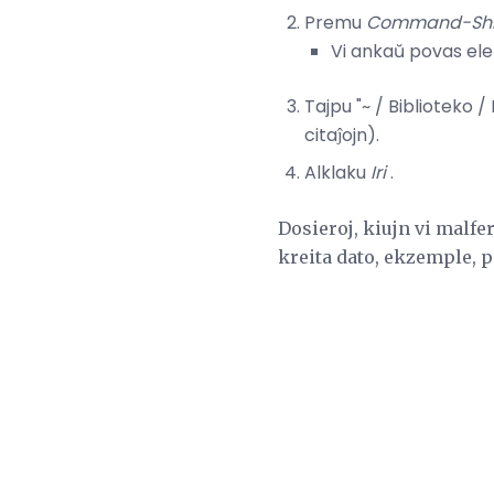
Premu
Command-Shi
Vi ankaŭ povas ele
Tajpu "~ / Biblioteko /
citaĵojn).
Alklaku
Iri
.
Dosieroj, kiujn vi malfe
kreita dato, ekzemple, p