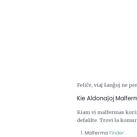
Feliĉe, viaj ŝanĝoj ne pe
Kie Aldonaĵoj Malferm
Kiam vi malfermas korin
defaŭlte. Trovi la komun
Malferma
Finder
.