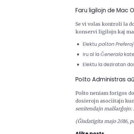
Faru ligilojn de Mac 
Se vi volas kontroli la d
konservi ligilojn kaj m
Elektu
poŝton
Preferoj .
Iru al la
Ĝenerala
kate
Elektu la deziratan do
Poŝto Administras a
Poŝto neniam forigos do
dosierojn asociitajn kun
senitendajn malŝarĝojn:
(Ĝisdatigita majo 2016, p
Alike posts