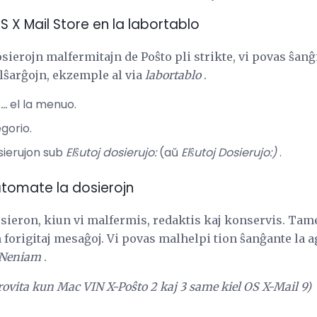
OS X Mail Store en la labortablo
osierojn malfermitajn de Poŝto pli strikte, vi povas ŝanĝ
alŝarĝojn, ekzemple al via
labortablo
.
..
el la menuo.
gorio.
sierujon sub
Elŝutoj dosierujo:
(aŭ
Elŝutoj Dosierujo:)
.
ŭtomate la dosierojn
sieron, kiun vi malfermis, redaktis kaj konservis. Tame
 forigitaj mesaĝoj. Vi povas malhelpi tion ŝanĝante la
Neniam
.
rovita kun Mac VIN X-Poŝto 2 kaj 3 same kiel OS X-Mail 9)