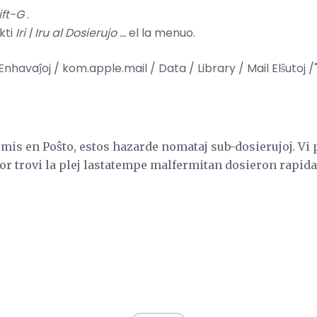
ft-G
.
kti
Iri |
Iru al Dosierujo ...
el la menuo.
 Enhavaĵoj / kom.apple.mail / Data / Library / Mail Elŝutoj /
rmis en Poŝto, estos hazarde nomataj sub-dosierujoj. Vi 
or trovi la plej lastatempe malfermitan dosieron rapida