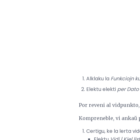
Alklaku la
Funkciojn ku
Elektu elekti
per
Dato 
Por reveni al vidpunkto,
Kompreneble, vi ankaŭ p
Certigu, ke la lerta vid
Elektu
Vidi |
Kiel lis