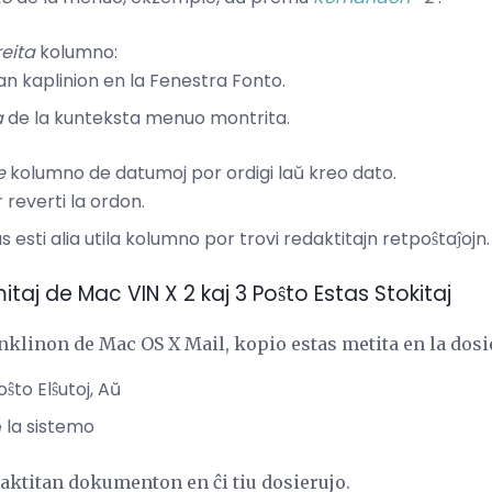
eita
kolumno:
an kaplinion en la Fenestra Fonto.
a
de la kunteksta menuo montrita.
e
kolumno de datumoj por ordigi laŭ kreo dato.
reverti la ordon.
 esti alia utila kolumno por trovi redaktitajn retpoŝtaĵojn.
itaj de Mac VIN X 2 kaj 3 Poŝto Estas Stokitaj
klinon de Mac OS X Mail, kopio estas metita en la dos
ŝto Elŝutoj, Aŭ
e la sistemo
edaktitan dokumenton en ĉi tiu dosierujo.