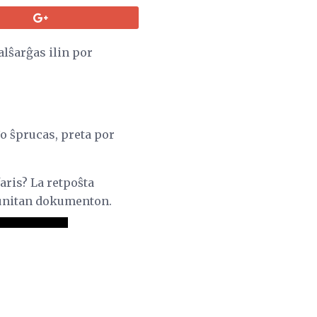
alŝarĝas ilin por
ĵo ŝprucas, preta por
faris? La retpoŝta
 unitan dokumenton.