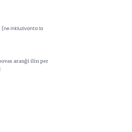
" (ne inkluzivanta la
povas aranĝi ilin per
: