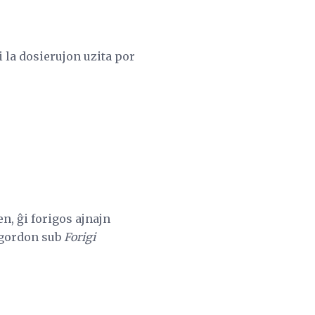
i la dosierujon uzita por
n, ĝi forigos ajnajn
 agordon sub
Forigi