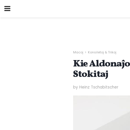
Macoj
Konsiletoj & Trikoj
Kie Aldonaĵo
Stokitaj
by Heinz Tschabitscher