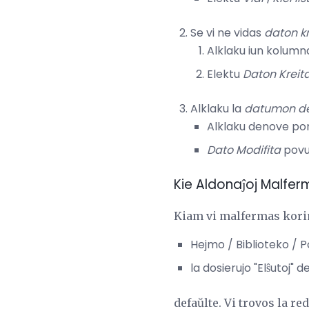
Se vi ne vidas
daton kr
Alklaku iun kolumn
Elektu
Daton Kreit
Alklaku la
datumon d
Alklaku denove por 
Dato Modifita
povus
Kie Aldonaĵoj Malferm
Kiam vi malfermas korin
Hejmo / Biblioteko / Po
la dosierujo "Elŝutoj" d
defaŭlte. Vi trovos la r