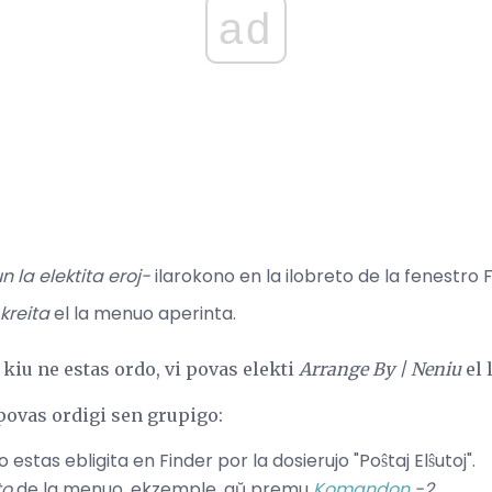
ad
n la elektita eroj-
ilarokono en la ilobreto de la fenestro F
kreita
el la menuo aperinta.
 kiu ne estas ordo, vi povas elekti
Arrange By |
Neniu
el 
ovas ordigi sen grupigo:
o estas ebligita en Finder por la dosierujo "Poŝtaj Elŝutoj".
to
de la menuo, ekzemple, aŭ premu
Komandon
-2
.