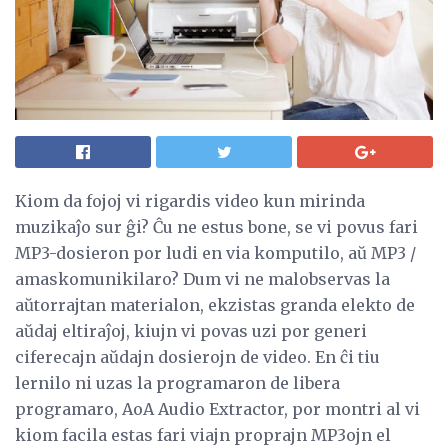
Kiom da fojoj vi rigardis video kun mirinda
muzikaĵo sur ĝi? Ĉu ne estus bone, se vi povus fari
MP3-dosieron por ludi en via komputilo, aŭ MP3 /
amaskomunikilaro? Dum vi ne malobservas la
aŭtorrajtan materialon, ekzistas granda elekto de
aŭdaj eltiraĵoj, kiujn vi povas uzi por generi
ciferecajn aŭdajn dosierojn de video. En ĉi tiu
lernilo ni uzas la programaron de libera
programaro, AoA Audio Extractor, por montri al vi
kiom facila estas fari viajn proprajn MP3ojn el