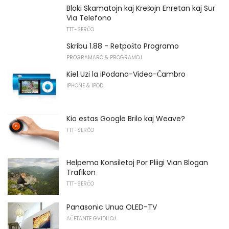
Bloki Skamatojn kaj Kreŝojn Enretan kaj Sur
Via Telefono
TTT-SERĈO
Skribu 1.88 - Retpoŝto Programo
PROGRAMARO & PROGRAMOJ
Kiel Uzi la iPodano-Video-Ĉambro
IPHONE & IPOD
Kio estas Google Brilo kaj Weave?
TTT-SERĈO
Helpema Konsiletoj Por Pliigi Vian Blogan
Trafikon
TTT-SERĈO
Panasonic Unua OLED-TV
AĈETANTE GVIDILOJ