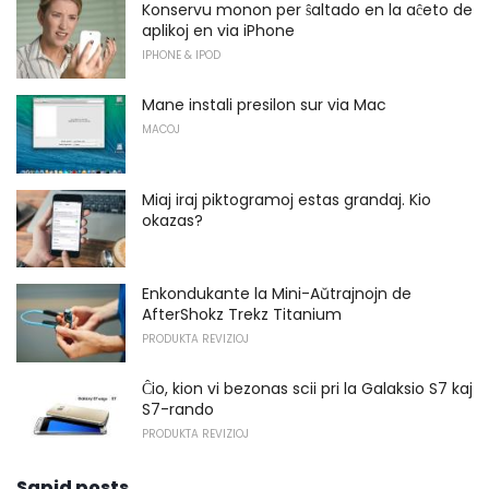
Konservu monon per ŝaltado en la aĉeto de
aplikoj en via iPhone
IPHONE & IPOD
Mane instali presilon sur via Mac
MACOJ
Miaj iraj piktogramoj estas grandaj. Kio
okazas?
Enkondukante la Mini-Aŭtrajnojn de
AfterShokz Trekz Titanium
PRODUKTA REVIZIOJ
Ĉio, kion vi bezonas scii pri la Galaksio S7 kaj
S7-rando
PRODUKTA REVIZIOJ
Sapid posts