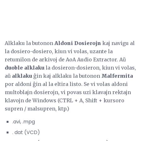
Alklaku la butonon
Aldoni Dosierojn
kaj navigu al
la dosiero-dosiero, kiun vi volas, uzante la
retumilon de arkivoj de AoA Audio Extractor. Aŭ
duoble alklaku
la dosieron-dosieron, kiun vi volas,
aŭ
alklaku
ĝin kaj alklaku la butonon
Malfermita
por aldoni ĝin al la eltira listo. Se vi volas aldoni
multoblajn dosierojn, vi povas uzi klavajn rektajn
klavojn de Windows (CTRL + A, Shift + kursoro
supren / malsupren, ktp.)
.avi, .mpg
. dat (VCD)