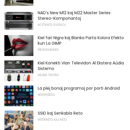
NAD's New M12 kaj M22 Master Series
Stereo-Komponantoj
AĈETANTE GVIDILOJ
Kiel fari Nigra kaj Blanka Parta Kolora Efekto
kun La GIMP
PROGRAMARO
Kiel Konekti Vian Televidon Al Ekstera Aŭdia
Sistemo
HEJMA TEATRO
La plej bonaj programoj por porti Android
WEARABLES
SSID kaj Senkabla Reto
INTERRETO KAJ RETO