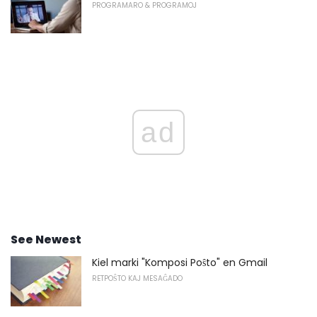
PROGRAMARO & PROGRAMOJ
ad
See Newest
Kiel marki "Komposi Poŝto" en Gmail
RETPOŜTO KAJ MESAĜADO