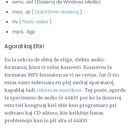
.wmv, .asf (Dosieroj de Windows Media)
.mov, .qt (
Quicktime-dosieroj
)
.flv (
flash-video
)
.mp4, .3gp
Agordi kaj Eltiri
En la sekcio de ebloj de eligo, elektu audio-
formaton, kiun vi volas konverti. Konservu la
formatan MP3-formaton se vi ne certas, ĉar ĉi tio
estas vaste subtenata en plej multaj aparataroj,
kapablaj ludi
ciferecan muzikon
. Tuj poste, agordu
la specimeno de audio ĉe 44100 por ke la dosieroj
estu tiel kongruaj kiel eble kun programaro pri
softvaro kaj CD-aŭtoro, kiu kelkfoje havas
problemojn kun io pli alta ol 44100.