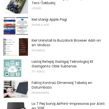
Tero-Ŝakludoj
LUDADO
Kiel starigi Apple Pagi
IPHONE & IPOD
Kiel Uninstali la Buzzdock Browser Add-on
en Vindozo
FOLIUMILOJ
Lastaj Retejaj Gastigaj Teknologioj KE
Gastiganto Oble Subtenas
TTT-SERĈO
Faktoj Kontraŭ Dimensiaj Tabeloj en
Datumbazo
PROGRAMARO
La 7 Plej bonaj AirPrint-Impresoras por Aĉeti
en 2018