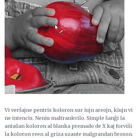
Vi verŝajne pentris koloron sur iujn areojn, kiujn vi
ne intencis. Neniu maltrankvilo. Simple ŝanĝi la
antaŭan koloron al blanka premado de X kaj forviŝi
la koloron reen al griza uzante malgrandan broson.