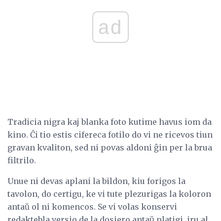
ad
Tradicia nigra kaj blanka foto kutime havus iom da
kino. Ĉi tio estis cifereca fotilo do vi ne ricevos tiun
gravan kvaliton, sed ni povas aldoni ĝin per la brua
filtrilo.
Unue ni devas aplani la bildon, kiu forigos la
tavolon, do certigu, ke vi tute plezurigas la koloron
antaŭ ol ni komencos. Se vi volas konservi
redaktebla versio de la dosiero antaŭ platigi, iru al