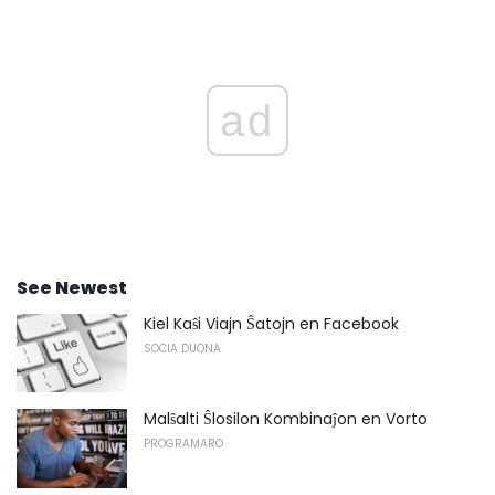
ad
See Newest
Kiel Kaŝi Viajn Ŝatojn en Facebook
SOCIA DUONA
Malŝalti Ŝlosilon Kombinaĵon en Vorto
PROGRAMARO