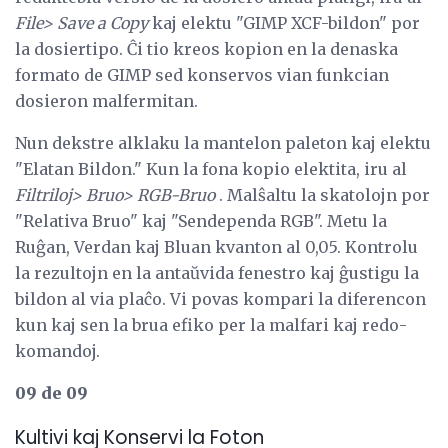
File> Save a Copy
kaj elektu "GIMP XCF-bildon" por
la dosiertipo. Ĉi tio kreos kopion en la denaska
formato de GIMP sed konservos vian funkcian
dosieron malfermitan.
Nun dekstre alklaku la mantelon paleton kaj elektu
"Elatan Bildon." Kun la fona kopio elektita, iru al
Filtriloj> Bruo> RGB-Bruo
. Malŝaltu la skatolojn por
"Relativa Bruo" kaj "Sendependa RGB". Metu la
Ruĝan, Verdan kaj Bluan kvanton al 0,05. Kontrolu
la rezultojn en la antaŭvida fenestro kaj ĝustigu la
bildon al via plaĉo. Vi povas kompari la diferencon
kun kaj sen la brua efiko per la malfari kaj redo-
komandoj.
09 de 09
Kultivi kaj Konservi la Foton