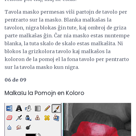
Tavola masko permesas viŝi partojn de tavolo per
pentrarto sur la masko. Blanka malkaŝas la
tavolon, nigra blokas ĝin tute, kaj ombroj de griza
parte malkaŝas ĝin. Ĉar nia masko estas nuntempe
blanka, la tuta skalo de skalo estas malkaŝita. Ni
blokos la grizkolora tavolo kaj malkaŝos la
koloron de la pomoj el la fona tavolo per pentrarto
sur la tavola masko kun nigra.
06 de 09
Malkaŝu la Pomojn en Koloro