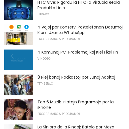
HTC Vive: Rigardu la HTC-a Virtuala Reala
Produkta Linio
LUDADO
4 Vojoj por Konservi Poŝtelefonan Datumoj
Kiam Uzanta WhatsApp
PROGRAMARO & PROGRAMOJ
4 Komunaj PC-Problemoj kaj Kiel Fiksi Ilin
VINDOZO
8 Plej bonaj Podkastoj por Junaj Adoltoj
TTT-SERĈO
Top 6 Muzik-rilatajn Programojn por la
iPhone
PROGRAMARO & PROGRAMOJ
La Sinjoro de la Ringoj: Batalo por Meza