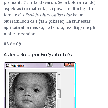
premante
1
sur la klavaron. Se la koloraj randoj
aspektas tro malmolaj, vi povas malfortigi ilin
iomete al
Filtriloj> Blur> Gaŭsa Blur
kaj meti
blurradiuson de 1 ĝis 2 pikseloj. La blur estas
aplikata al la masko, ne la foto, rezultigante pli
molaran randon.
08 de 09
Aldonu Bruo por Finiĝanta Tuŝo