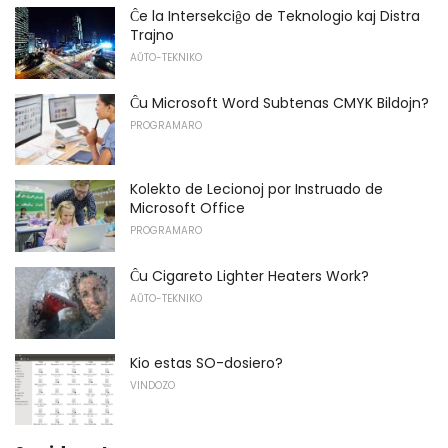
Ĉe la Intersekciĝo de Teknologio kaj Distra
Trajno
AŬTO-TEKNIKO
Ĉu Microsoft Word Subtenas CMYK Bildojn?
PROGRAMARO
Kolekto de Lecionoj por Instruado de
Microsoft Office
PROGRAMARO
Ĉu Cigareto Lighter Heaters Work?
AŬTO-TEKNIKO
Kio estas SO-dosiero?
VINDOZO