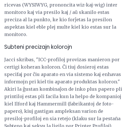
ricevas (WYSIWYG, prononcita wiz-kaj-wig) inter
monitoro kaj via presilo kaj / aŭ skanilo estas
preciza al la punkto, ke kio forĵetas la presilon
aspektas kiel eble plej multe kiel kio estas sur la
monitoro.
Subteni precizajn kolorojn
Jacci skribas, "ICC-profiloj provizas manieron por
certigi koheran koloron. Ĉi tiuj dosieroj estas
specifaj por ĉiu aparato en via sistemo kaj enhavas
informojn pri kiel tiu aparato produktas koloron."
Akiri la ĝustan kombinaĵon de inko plus papero pli
printiloj estas pli facila kun la helpo de kompanioj
kiel Ilford kaj Hammermill (fabrikantoj de foto-
papero), kiuj gastigas ampleksan varion de
presiloj-profiloj en sia retejo (klaku sur la pestaña
Subteno kaj sekvu la ligilo por Printer Profiloj).