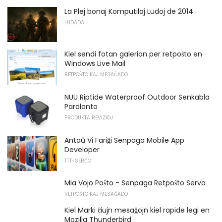
La Plej bonaj Komputilaj Ludoj de 2014
LUDADO
Kiel sendi fotan galerion per retpoŝto en
Windows Live Mail
RETPOŜTO KAJ MESAĜADO
NUU Riptide Waterproof Outdoor Senkabla
Parolanto
PRODUKTA REVIZIOJ
Antaŭ Vi Fariĝi Senpaga Mobile App
Developer
TTT-SERĈO
Mia Vojo Poŝto - Senpaga Retpoŝto Servo
RETPOŜTO KAJ MESAĜADO
Kiel Marki ĉiujn mesaĝojn kiel rapide legi en
Mozilla Thunderbird