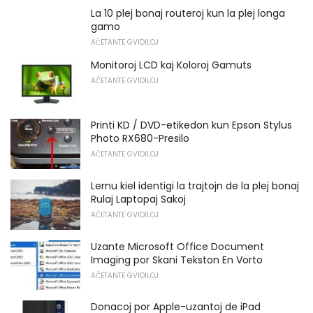
La 10 plej bonaj routeroj kun la plej longa
gamo
AĈETANTE GVIDILOJ
Monitoroj LCD kaj Koloroj Gamuts
AĈETANTE GVIDILOJ
Printi KD / DVD-etikedon kun Epson Stylus
Photo RX680-Presilo
AĈETANTE GVIDILOJ
Lernu kiel identigi la trajtojn de la plej bonaj
Rulaj Laptopaj Sakoj
AĈETANTE GVIDILOJ
Uzante Microsoft Office Document
Imaging por Skani Tekston En Vorto
AĈETANTE GVIDILOJ
Donacoj por Apple-uzantoj de iPad