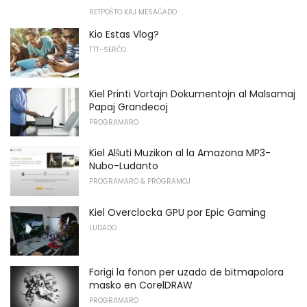
RETPOŜTO KAJ MESAĜADO
Kio Estas Vlog?
TTT-SERĈO
Kiel Printi Vortajn Dokumentojn al Malsamaj
Papaj Grandecoj
PROGRAMARO
Kiel Alŝuti Muzikon al la Amazona MP3-
Nubo-Ludanto
PROGRAMARO & PROGRAMOJ
Kiel Overclocka GPU por Epic Gaming
LUDADO
Forigi la fonon per uzado de bitmapolora
masko en CorelDRAW
PROGRAMARO