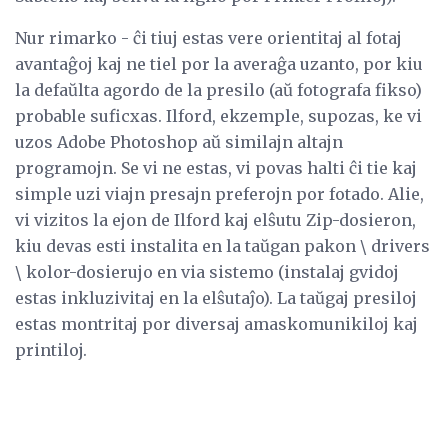
Nur rimarko - ĉi tiuj estas vere orientitaj al fotaj
avantaĝoj kaj ne tiel por la averaĝa uzanto, por kiu
la defaŭlta agordo de la presilo (aŭ fotografa fikso)
probable suficxas. Ilford, ekzemple, supozas, ke vi
uzos Adobe Photoshop aŭ similajn altajn
programojn. Se vi ne estas, vi povas halti ĉi tie kaj
simple uzi viajn presajn preferojn por fotado. Alie,
vi vizitos la ejon de Ilford kaj elŝutu Zip-dosieron,
kiu devas esti instalita en la taŭgan pakon \ drivers
\ kolor-dosierujo en via sistemo (instalaj gvidoj
estas inkluzivitaj en la elŝutaĵo). La taŭgaj presiloj
estas montritaj por diversaj amaskomunikiloj kaj
printiloj.