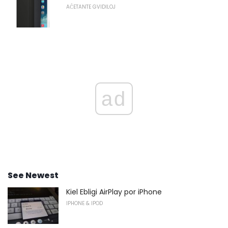
AĈETANTE GVIDILOJ
ad
See Newest
Kiel Ebligi AirPlay por iPhone
IPHONE & IPOD