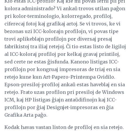
Kio estas ICC-profilo? Kaj kie mi povas lerni pli pri
kolora administrado? Vi ankaŭ trovos utilan paĝon
pri kolor-terminologio, kolorregado, profiloj,
ciferecaj fotoj kaj grafikaj artoj. Se vi trovos, ke vi
bezonas uzi ICC-kolorajn profilojn, vi povas tipe
trovi aplikeblajn profilojn por diversaj presaj
fabrikistoj tra iliaj retejoj. Ĉi tio estas listo de ligiloj
al ICC-koloraj profiloj por kelkaj gravaj printiloj,
sed certe ne estas ĝisfunda. Kanono listigas ICC-
profilojn por kongruaj impresoras de triaj en sia
retejo kune kun Art-Papero-Printempa Gvidilo.
Epson-presiloj-profiloj ankaŭ estas haveblaj en sia
retejo. Frato uzas profilon pri presiloj de Windows
ICM, kaj HP listigas ĝiajn antaŭdifinojn kaj ICC-
profilojn por ĝiaj Designjet-impresoras en ĝia
Grafika Arta paĝo.
Kodak havas vastan liston de profiloj en sia retejo.