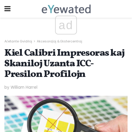
ad
Aĉetante Gvidiloj
Akcesoraĵoj & Ekstercentraj
Kiel Calibri Impresoras kaj
Skaniloj Uzanta ICC-
Presilon Profilojn
by William Harrel