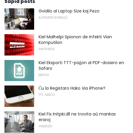
Sapid posts
Gvidilo al Laptop Size kaj Pezo
AĈETANTE GVIDILOJ
Kiel Malhelpi Spionon de Infekti Vian
Komputilon
ANTIVIRUS
Kiel Eksporti TTT-paĝon al PDF-dosiero en
Safaro
MACOJ
Ĉu la Registaro Hako Via iPhone?
TTT-SERĈO
Kiel Fix Initpki.dll ne trovita aŭ mankas
eraroj
VINDOZO