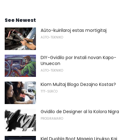
See Newest
Aŭto-kuirilaroj estas mortigitaj
AŬTO-TEKNIKO
DIY-Gvidilo por Instali novan Kapo-
Unuecon
AŬTO-TEKNIKO
Kiom Multaj Blogo Dezajno Kostas?
TTT-SERĈO
Gvidilo de Designer al la Kolora Nigra
PROGRAMARO
Kiel Duobla Boot Mageia Linukso Kaj