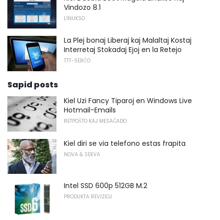
Vindozo 8.1
LINUKSO
La Plej bonaj Liberaj kaj Malaltaj Kostaj
Interretaj Stokadaj Ejoj en la Retejo
TTT-SERĈO
Sapid posts
Kiel Uzi Fancy Tiparoj en Windows Live
Hotmail-Emails
RETPOŜTO KAJ MESAĜADO
Kiel diri se via telefono estas frapita
NOVA & SEKVA
Intel SSD 600p 512GB M.2
PRODUKTA REVIZIOJ