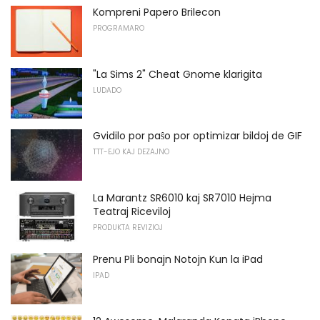
Kompreni Papero Brilecon
PROGRAMARO
"La Sims 2" Cheat Gnome klarigita
LUDADO
Gvidilo por paŝo por optimizar bildoj de GIF
TTT-EJO KAJ DEZAJNO
La Marantz SR6010 kaj SR7010 Hejma
Teatraj Riceviloj
PRODUKTA REVIZIOJ
Prenu Pli bonajn Notojn Kun la iPad
IPAD