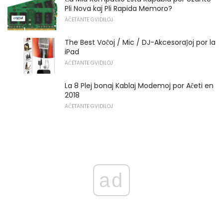
Pli Nova kaj Pli Rapida Memoro?
AĈETANTE GVIDILOJ
The Best Voĉoj / Mic / DJ-Akcesoraĵoj por la
iPad
AĈETANTE GVIDILOJ
La 8 Plej bonaj Kablaj Modemoj por Aĉeti en
2018
AĈETANTE GVIDILOJ
ad