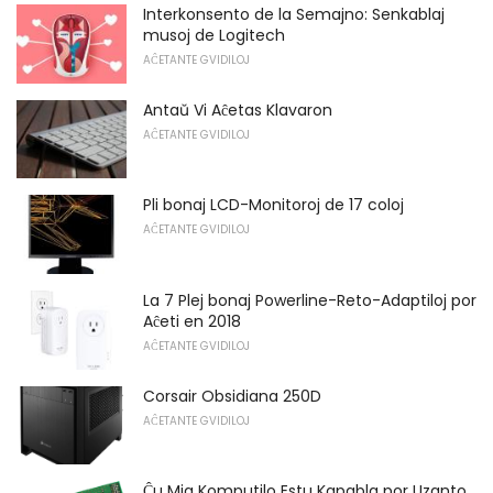
Interkonsento de la Semajno: Senkablaj
musoj de Logitech
AĈETANTE GVIDILOJ
Antaŭ Vi Aĉetas Klavaron
AĈETANTE GVIDILOJ
Pli bonaj LCD-Monitoroj de 17 coloj
AĈETANTE GVIDILOJ
La 7 Plej bonaj Powerline-Reto-Adaptiloj por
Aĉeti en 2018
AĈETANTE GVIDILOJ
Corsair Obsidiana 250D
AĈETANTE GVIDILOJ
Ĉu Mia Komputilo Estu Kapabla por Uzanto