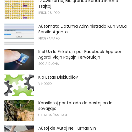
12 Awesome, Malgranda Konata iPhone
Trajtoj
IPHONE & IPOD
Aŭtomata Datuma Administrado Kun SQLa
Servila Agento
PROGRAMARO
Kiel Uzi la Enketojn por Facebook App por
Agordi Viajn Paĝajn Fervorulojn
SOCIA DUONA
Kio Estas Diskludilo?
VINDOZO
Konsiletoj por fotado de bestoj en la
sovaĝaĵo
CIFERECA ĈAMBROJ
Aŭtoj de Aŭtoj Ne Turnas Sin