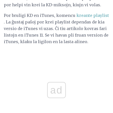
por helpi vin krei la KD-miksojn, kiujn vi volas.
Por bruligi KD en iTunes, komencu
kreante playlist
. La ĝustaj paŝoj por krei playlist dependas de kia
versio de iTunes vi uzas. Ĉi tiu artikolo kovras fari
listojn en iTunes 11. Se vi havas pli fruan version de
iTunes, klaku la ligilon en la lasta alineo.
ad