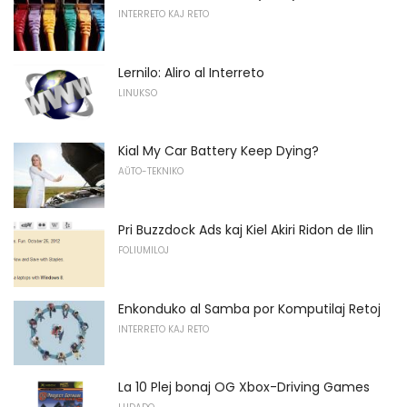
INTERRETO KAJ RETO
Lernilo: Aliro al Interreto
LINUKSO
Kial My Car Battery Keep Dying?
AŬTO-TEKNIKO
Pri Buzzdock Ads kaj Kiel Akiri Ridon de Ilin
FOLIUMILOJ
Enkonduko al Samba por Komputilaj Retoj
INTERRETO KAJ RETO
La 10 Plej bonaj OG Xbox-Driving Games