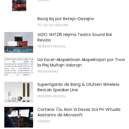
LUDADO
Bazaj Iloj por Retejo-Dezajno
TTT-EJO KAJ DEZAJNO
VIZIO VHT215 Hejma Teatro Sound Bar
Revizio
PRODUKTA REVIZIOJ
Uzi Excel-Akspektivan Akspektaĵon por Trovi
la Plej Multajn Valorojn
PROGRAMARO
Superrigardo de Bang & Olufsen Wireless
BeoLab Speaker Line
PRODUKTA REVIZIOJ
Cortana: Ĉio, kion Vi Devas Scii Pri Virtuala
Asistanto de Microsoft
VINDOZO