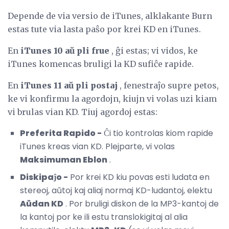
Depende de via versio de iTunes, alklakante Burn
estas tute via lasta paŝo por krei KD en iTunes.
En
iTunes 10 aŭ pli frue
, ĝi estas; vi vidos, ke
iTunes komencas bruligi la KD sufiĉe rapide.
En
iTunes 11 aŭ pli postaj
, fenestraĵo supre petos,
ke vi konfirmu la agordojn, kiujn vi volas uzi kiam
vi brulas vian KD. Tiuj agordoj estas:
Preferita Rapido -
Ĉi tio kontrolas kiom rapide
iTunes kreas vian KD. Plejparte, vi volas
Maksimuman Eblon
.
Diskipaĵo -
Por krei KD kiu povas esti ludata en
stereoj, aŭtoj kaj aliaj normaj KD-ludantoj, elektu
Aŭdan KD
. Por bruligi diskon de la MP3-kantoj de
la kantoj por ke ili estu translokigitaj al alia