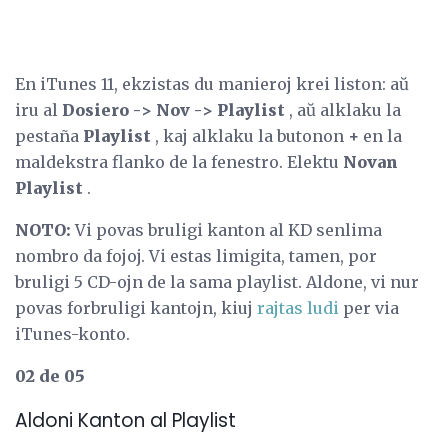
En iTunes 11, ekzistas du manieroj krei liston: aŭ
iru al
Dosiero -> Nov -> Playlist
, aŭ alklaku la
pestaña
Playlist
, kaj alklaku la butonon
+
en la
maldekstra flanko de la fenestro. Elektu
Novan
Playlist
.
NOTO:
Vi povas bruligi kanton al KD senlima
nombro da fojoj. Vi estas limigita, tamen, por
bruligi 5 CD-ojn de la sama playlist. Aldone, vi nur
povas forbruligi kantojn, kiuj
rajtas ludi
per via
iTunes-konto.
02 de 05
Aldoni Kanton al Playlist