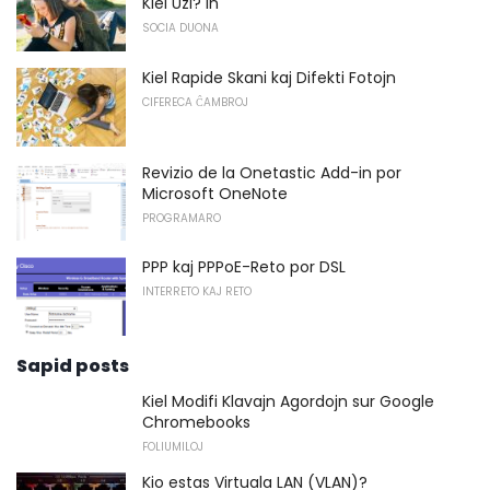
Kiel Uzi? In
SOCIA DUONA
Kiel Rapide Skani kaj Difekti Fotojn
CIFERECA ĈAMBROJ
Revizio de la Onetastic Add-in por
Microsoft OneNote
PROGRAMARO
PPP kaj PPPoE-Reto por DSL
INTERRETO KAJ RETO
Sapid posts
Kiel Modifi Klavajn Agordojn sur Google
Chromebooks
FOLIUMILOJ
Kio estas Virtuala LAN (VLAN)?