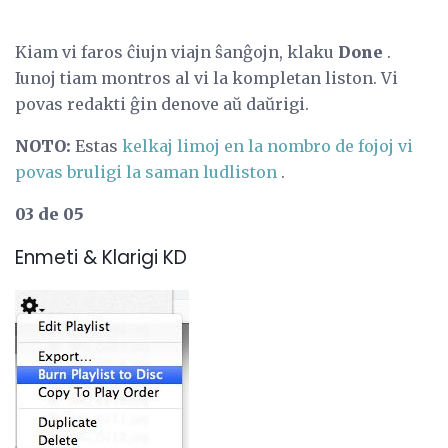
Kiam vi faros ĉiujn viajn ŝanĝojn, klaku
Done
.
Iunoj tiam montros al vi la kompletan liston. Vi
povas redakti ĝin denove aŭ daŭrigi.
NOTO:
Estas
kelkaj limoj en la nombro de fojoj vi
povas bruligi la saman ludliston
.
03 de 05
Enmeti & Klarigi KD