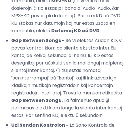
komputilo, elektu
MP3-KD
(se vi volas movi
dosierojn, ĉi tio estas pli bona ol Audio-Audio, ĉar
MP3-KD povas pli da kantoj). Por krei KD aŭ DVD
kiu stokas nur datumojn kaj nur estas uzata en
komputilo, elektu
Datumoj KD aŭ DVD
.
Gap Between Songs -
Se vi elektas Aŭdan KD, vi
povas kontroli kiom da silento ekzistas inter ĉiu
kanto, de kelkaj sekundoj al neniu. Iuj KD estas
desegnitaj por aŭskulti sen la mallongaj malplenaj
silentoj inter kantoj. Ĉi tiuj estas nomataj
"seninterrompaj" aŭ "kantoj" kaj ili inkluzivas iujn
klasikajn muzikajn registradojn kaj koncertajn
registradojn, inter aliaj. Trovu la menuon etikedita
Gap Between Songs
. La falmenuo apud ĝi
permesas elekti kiom longe la silento inter kantoj
estos. Por senfina KD, elektu 0 sekundojn.
Uzi Sondan Kontrolon -
La Sono Kontrolo de