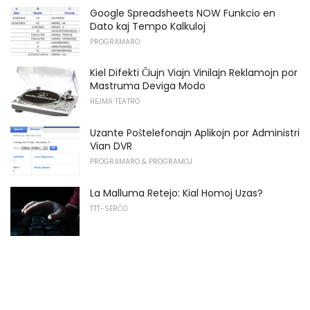
Google Spreadsheets NOW Funkcio en
Dato kaj Tempo Kalkuloj
PROGRAMARO
Kiel Difekti Ĉiujn Viajn Vinilajn Reklamojn por
Mastruma Deviga Modo
HEJMA TEATRO
Uzante Poŝtelefonajn Aplikojn por Administri
Vian DVR
PROGRAMARO & PROGRAMOJ
La Malluma Retejo: Kial Homoj Uzas?
TTT-SERĈO