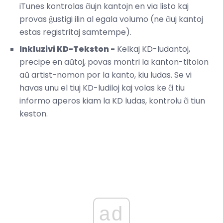
iTunes kontrolas ĉiujn kantojn en via listo kaj
provas ĝustigi ilin al egala volumo (ne ĉiuj kantoj
estas registritaj samtempe).
Inkluzivi KD-Tekston -
Kelkaj KD-ludantoj,
precipe en aŭtoj, povas montri la kanton-titolon
aŭ artist-nomon por la kanto, kiu ludas. Se vi
havas unu el tiuj KD-ludiloj kaj volas ke ĉi tiu
informo aperos kiam la KD ludas, kontrolu ĉi tiun
keston.
ad