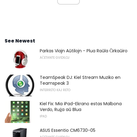
See Newest
Parkas Viajn Aŭtilojn - Plua Raŭla Ĉirkaŭiro
AĈETANTE GVIDILOJ
TeamSpeak DJ: Kiel Stream Muziko en
Teamspeak 3
INTERRETO KAJ RETO
Kiel Fix: Mia iPad-Ekrano estas Malbona
Verdo, Ruĝa aŭ Blua
IPAD
ASUS Essentio CM6730-05