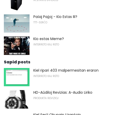
AĈETANTE GVIDILOJ
Paŝaj Paĝoj - Kio Estas Ili?
TTT-SERĈO
Kio estas Meme?
INTERRETO KAJ RETO
Sapid posts
Kiel ripari 403 malpermesitan eraron
INTERRETO KAJ RETO
HD-Aŭdiloj Revizias: A-Audio Liriko
PRODUKTA REVIZIOJ
Kiel Serĉi Okupajn Uzantojn