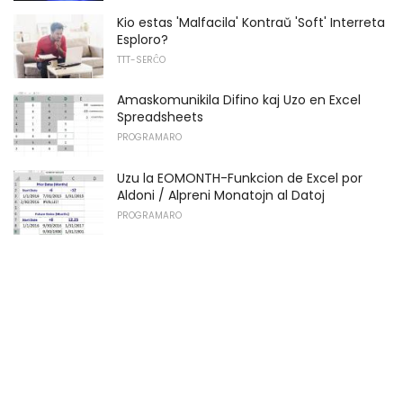
Kio estas 'Malfacila' Kontraŭ 'Soft' Interreta
Esploro?
TTT-SERĈO
Amaskomunikila Difino kaj Uzo en Excel
Spreadsheets
PROGRAMARO
Uzu la EOMONTH-Funkcion de Excel por
Aldoni / Alpreni Monatojn al Datoj
PROGRAMARO