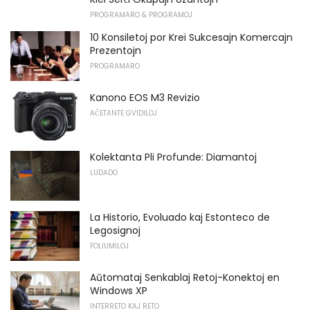
PROGRAMARO & PROGRAMOJ
10 Konsiletoj por Krei Sukcesajn Komercajn
Prezentojn
PROGRAMARO
Kanono EOS M3 Revizio
AĈETANTE GVIDILOJ
Kolektanta Pli Profunde: Diamantoj
LUDADO
La Historio, Evoluado kaj Estonteco de
Legosignoj
FOLIUMILOJ
Aŭtomataj Senkablaj Retoj-Konektoj en
Windows XP
INTERRETO KAJ RETO