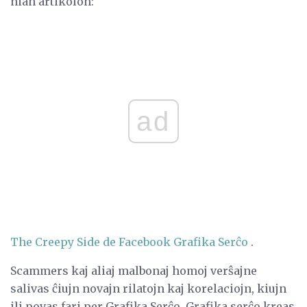
nian artikolon:
ad
The Creepy Side de Facebook Grafika Serĉo
.
Scammers kaj aliaj malbonaj homoj verŝajne
salivas ĉiujn novajn rilatojn kaj korelaciojn, kiujn
ili povas fari per Grafika Serĉo. Grafika serĉo kreas