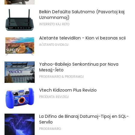
Belkin Defaŭlta Salutnomo (Pasvortoj kaj
Uznomnomoj)
INTERRETO KAJ RETO
Aĉetante televidilon - Kion vi bezonas scii
AĈETANTE GVIDILOJ
Yahoo-Babilejo Senkontinua por Nova
Mesaĝ-Ĵeto
PROGRAMARO & PROGRAMOJ
Vtech Kidizoom Plus Revizio
PRODUKTA REVIZIOJ
La Difino de Binaraj Datumoj-Tipoj en SQL-
Servilo
PROGRAMARO