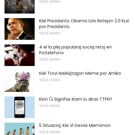
SOCIA DUONA
Kiel Prezidanto Obama Uzis Retejon 2.0 Kuri
por Prezidanto
SOCIA DUONA
4 el la plej popularaj sociaj retoj en
Poŝtelefono
SOCIA DUONA
Kiel Trovi Naskiĝtagon Meme por Amiko
SOCIA DUONA
Kion Ĝi Signifas Kiam Iu diras TTFN?
SOCIA DUONA
5 Situacioj, Kie Vi Devas Memonon
SOCIA DUONA