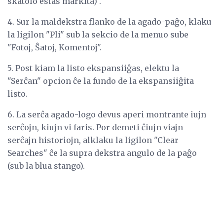
skatolo estas markita) .
4. Sur la maldekstra flanko de la agado-paĝo, klaku
la ligilon "Pli" sub la sekcio de la menuo sube
"Fotoj, Ŝatoj, Komentoj".
5. Post kiam la listo ekspansiiĝas, elektu la
"Serĉan" opcion ĉe la fundo de la ekspansiiĝita
listo.
6. La serĉa agado-logo devus aperi montrante iujn
serĉojn, kiujn vi faris. Por demeti ĉiujn viajn
serĉajn historiojn, alklaku la ligilon "Clear
Searches" ĉe la supra dekstra angulo de la paĝo
(sub la blua stango).