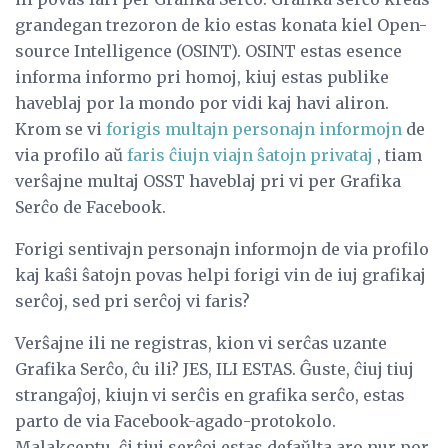
grandegan trezoron de kio estas konata kiel Open-
source Intelligence (OSINT). OSINT estas esence
informa informo pri homoj, kiuj estas publike
haveblaj por la mondo por vidi kaj havi aliron.
Krom se vi
forigis multajn personajn informojn
de
via profilo aŭ
faris ĉiujn viajn ŝatojn privataj
, tiam
verŝajne multaj OSST haveblaj pri vi per Grafika
Serĉo de Facebook.
Forigi sentivajn personajn informojn de via profilo
kaj kaŝi ŝatojn povas helpi forigi vin de iuj grafikaj
serĉoj, sed pri serĉoj vi faris?
Verŝajne ili ne registras, kion vi serĉas uzante
Grafika Serĉo, ĉu ili? JES, ILI ESTAS. Ĝuste, ĉiuj tiuj
strangaĵoj, kiujn vi serĉis en grafika serĉo, estas
parto de via Facebook-agado-protokolo.
Malakceptu, ĉi tiuj serĉoj estas defaŭlta aro nur por