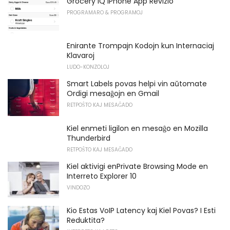
Grocery IQ iPhone App Revizio
PROGRAMARO & PROGRAMOJ
Enirante Trompajn Kodojn kun Internaciaj
Klavaroj
LUDO-KONZOLOJ
Smart Labels povas helpi vin aŭtomate
Ordigi mesaĝojn en Gmail
RETPOŜTO KAJ MESAĜADO
Kiel enmeti ligilon en mesaĝo en Mozilla
Thunderbird
RETPOŜTO KAJ MESAĜADO
Kiel aktivigi enPrivate Browsing Mode en
Interreto Explorer 10
VINDOZO
Kio Estas VoIP Latency kaj Kiel Povas? I Esti
Reduktita?