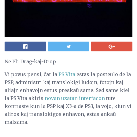
Ne Pli Drag-kaj-Drop
Vi povus pensi, ĉar la
PS Vita
estas la posteulo de la
PSP, administri kaj translokigi ludojn, fotojn kaj
aliajn enhavojn estus preskaŭ same. Sed same kiel
la PS Vita akiris
novan uzatan interfacon
tute
kontraste kun la PSP kaj X3-a de PS3, la vojo, kiun vi
aliros kaj translokigos enhavon, estas ankaŭ
malsama.