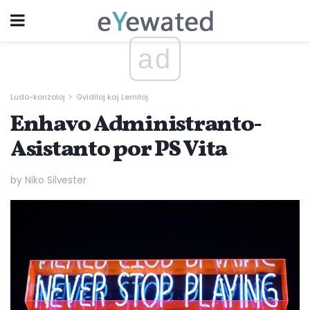
ad
Ludo-konzoloj
Gvidiloj kaj Lerniloj
Enhavo Administranto-
Asistanto por PS Vita
by Niko Silvester