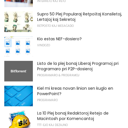
INTERRETO KAJ RETO
Supro 50 Plej Popularaj Retpoŝtaj Konsiletoj,
Lertaĵoj kaj Sekretoj
RETPOŜTO KAJ MESAĜADO
Kio estas NEF-dosiero?
VINDOZO
Listo de la plej bonaj Liberaj Programoj pri
Programaro pri P2P-dosieroj
PROGRAMARO & PROGRAMOJ
Kiel mi kreas novan linion sen kuglo en
PowerPoint?
PROGRAMARO
La 10 Plej bonaj Redaktoroj Retejo de
Macintosh por Komencantoj
TTT-EJO KAJ DEZAJNO