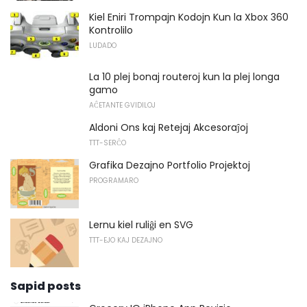
Kiel Eniri Trompajn Kodojn Kun la Xbox 360
Kontrolilo
LUDADO
La 10 plej bonaj routeroj kun la plej longa
gamo
AĈETANTE GVIDILOJ
Aldoni Ons kaj Retejaj Akcesoraĵoj
TTT-SERĈO
Grafika Dezajno Portfolio Projektoj
PROGRAMARO
Lernu kiel ruliĝi en SVG
TTT-EJO KAJ DEZAJNO
Sapid posts