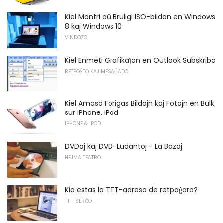
Kiel Montri aŭ Bruligi ISO-bildon en Windows
8 kaj Windows 10
VINDOZO
Kiel Enmeti Grafikaĵon en Outlook Subskribo
RETPOŜTO KAJ MESAĜADO
Kiel Amaso Forigas Bildojn kaj Fotojn en Bulk
sur iPhone, iPad
IPHONE & IPOD
DVDoj kaj DVD-Ludantoj - La Bazaj
HEJMA TEATRO
Kio estas la TTT-adreso de retpaĝaro?
TTT-SERĈO