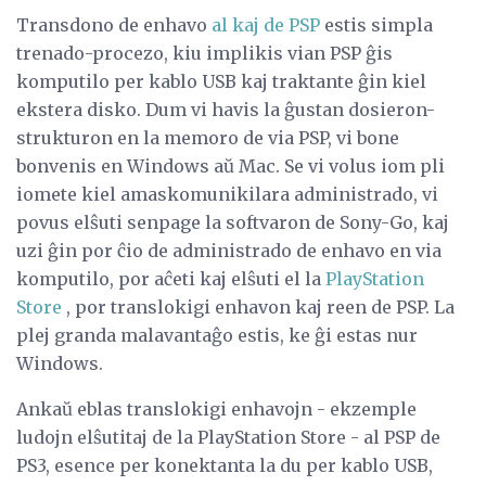
Transdono de enhavo
al kaj de PSP
estis simpla
trenado-procezo, kiu implikis vian PSP ĝis
komputilo per kablo USB kaj traktante ĝin kiel
ekstera disko. Dum vi havis la ĝustan dosieron-
strukturon en la memoro de via PSP, vi bone
bonvenis en Windows aŭ Mac. Se vi volus iom pli
iomete kiel amaskomunikilara administrado, vi
povus elŝuti senpage la softvaron de Sony-Go, kaj
uzi ĝin por ĉio de administrado de enhavo en via
komputilo, por aĉeti kaj elŝuti el la
PlayStation
Store
, por translokigi enhavon kaj reen de PSP. La
plej granda malavantaĝo estis, ke ĝi estas nur
Windows.
Ankaŭ eblas translokigi enhavojn - ekzemple
ludojn elŝutitaj de la PlayStation Store - al PSP de
PS3, esence per konektanta la du per kablo USB,