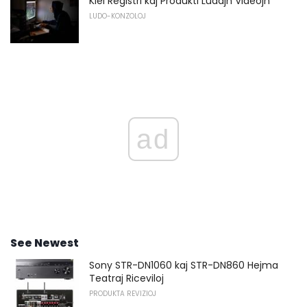
Kiel Registri kaj Produkti Ludajn Videojn
LUDO-KONZOLOJ
ad
See Newest
Sony STR-DN1060 kaj STR-DN860 Hejma
Teatraj Riceviloj
PRODUKTA REVIZIOJ