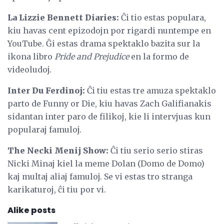
La Lizzie Bennett Diaries:
Ĉi tio estas populara,
kiu havas cent epizodojn por rigardi nuntempe en
YouTube. Ĝi estas drama spektaklo bazita sur la
ikona libro
Pride and Prejudice
en la formo de
videoludoj.
Inter Du Ferdinoj:
Ĉi tiu estas tre amuza spektaklo
parto de Funny or Die, kiu havas Zach Galifianakis
sidantan inter paro de filikoj, kie li intervjuas kun
popularaj famuloj.
The Necki Menij Show:
Ĉi tiu serio serio stiras
Nicki Minaj kiel la meme Dolan (Domo de Domo)
kaj multaj aliaj famuloj. Se vi estas tro stranga
karikaturoj, ĉi tiu por vi.
Alike posts