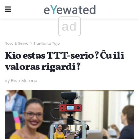
ad
Nova & Sekva
Tranĉanta Tajo
Kio estas TTT-serio? Ĉu ili
valoras rigardi?
by Elise Moreau