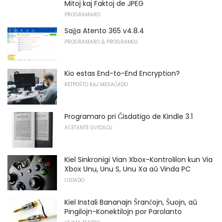
Mitoj kaj Faktoj de JPEG
PROGRAMARO
Saĝa Atento 365 v4.8.4
PROGRAMARO & PROGRAMOJ
Kio estas End-to-End Encryption?
RETPOŜTO KAJ MESAĜADO
Programaro pri Ĝisdatigo de Kindle 3.1
AĈETANTE GVIDILOJ
Kiel Sinkronigi Vian Xbox-Kontrolilon kun Via
Xbox Unu, Unu S, Unu Xa aŭ Vinda PC
LUDADO
Kiel Instali Bananajn Ŝranĉojn, Ŝuojn, aŭ
Pingilojn-Konektilojn por Parolanto