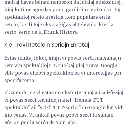
multaj havas bonan nombron da lojalaj spektantoj,
kiuj kutime agordas por rigardi ĉiun epizodon. Iuj
spektakloj retejo kreskis tiom populare en la
retejo, ke ili foje ekvojaĝiĝas al televido, kiel la
serio-serio de la Drunk History.
Kie Trovi Retelajn Seriojn Enretaj
Estas multaj lokoj, kiujn vi povas serĉi malsamajn
retejajn spektaklojn. Unue kaj plej grava, Google
eble povas eltrovi spektaklon se vi interesiĝas pri
specifa temo.
Ekzemple, se vi estas en eksterteranoj aŭ sci-fi-aĵoj,
vi povas serĉi terminojn kiel "fremda TTT-
spektaklo" aŭ "sci-fi TTT-serioj" en Google kaj vidi
kio venas. Vi ankaŭ povus provi serĉi la saman
aferon per la serĉo de YouTube.