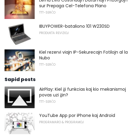
Lernu Eviti Costindajn Datumajn Prizorgojn
sur Prepaga Cel-Telefona Plano
TTT-SERĈO
IBUYPOWER-bataliono 101 W230SD
PRODUKTA REVIZIOJ
Kiel rezervi viajn IP-Sekurecajn Fotilojn al la
Nubo
TTT-SERĈO
Sapid posts
AirPlay: Kiel ĝi funkcias kaj kio mekanismoj
povas uzi ĝin?
TTT-SERĈO
YouTube App por iPhone kaj Android
PROGRAMARO & PROGRAMOJ