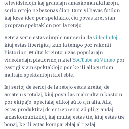
televidstelojn kaj grandajn amaskomunikilarojn,
serio retejo ne bezonas ĉion. Dum vi havas fotilon
kaj krea ideo por spektaklo, ĉiu povas krei sian
propran spektaklon por la retejo.
Reteja serio estas simple nur serio da
videoludoj,
kiuj estas liberigitaj kun la tempo por rakonti
historion. Multaj kreintoj uzas popularajn
videoludajn platformojn kiel
YouTube aŭ Vimeo
por
gastigi siajn spektaklojn por ke ili allogu tiom
multajn spektantojn kiel eble.
Iuj serioj de serioj de la retejo estas kreitaj de
amateurs totalaj, kiuj postulas malmultajn kostojn
por ekipaĵo, specialaj efikoj aŭ io ajn alia. Aliaj
estas produktitaj de entreprenoj aŭ pli grandaj
amaskomunikiloj, kaj multaj estas tie, kiuj estas tre
bonaj, ke ili estas kompareblaj al realaj