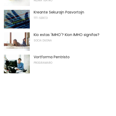
HEJMA TEATRO
Kreante Sekurajn Pasvortojn
TTT-SERĈO
Kio estas 'IMHO'? Kion IMHO signifas?
SOCIA DUONA
Vortforma Pentristo
PROGRAMARO