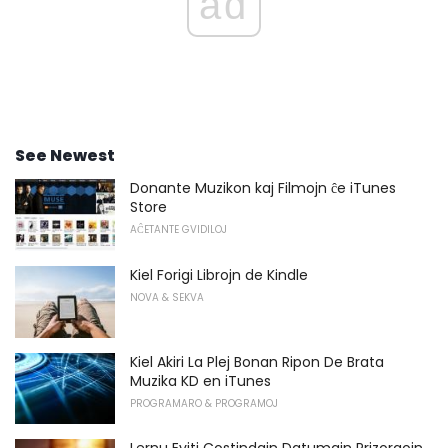
ad
See Newest
Donante Muzikon kaj Filmojn ĉe iTunes
Store
AĈETANTE GVIDILOJ
Kiel Forigi Librojn de Kindle
NOVA & SEKVA
Kiel Akiri La Plej Bonan Ripon De Brata
Muzika KD en iTunes
PROGRAMARO & PROGRAMOJ