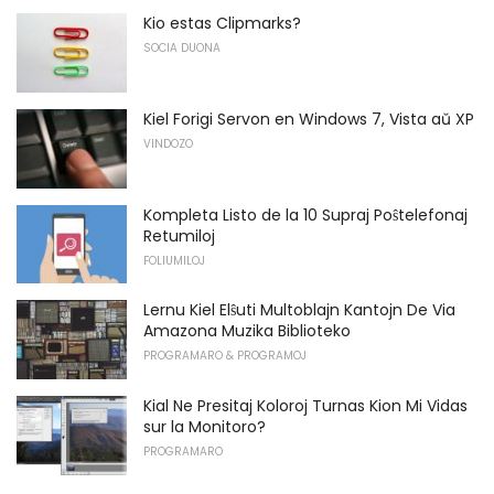
Kio estas Clipmarks?
SOCIA DUONA
Kiel Forigi Servon en Windows 7, Vista aŭ XP
VINDOZO
Kompleta Listo de la 10 Supraj Poŝtelefonaj
Retumiloj
FOLIUMILOJ
Lernu Kiel Elŝuti Multoblajn Kantojn De Via
Amazona Muzika Biblioteko
PROGRAMARO & PROGRAMOJ
Kial Ne Presitaj Koloroj Turnas Kion Mi Vidas
sur la Monitoro?
PROGRAMARO