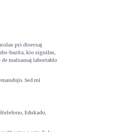
rolas pri diversaj
bo-bazita, kio signifas,
o de malsamaj labortablo
demandojn. Sed mi
oŝtelefono, Edukado,