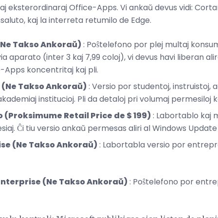
ovaj eksterordinaraj Office-Apps. Vi ankaŭ devus vidi: Cort
luto, kaj la interreta retumilo de Edge.
(Ne Takso Ankoraŭ)
: Poŝtelefono por plej multaj konsu
aparato (inter 3 kaj 7,99 coloj), vi devus havi liberan alir
-Apps koncentritaj kaj pli.
 (Ne Takso Ankoraŭ)
: Versio por studentoj, instruistoj, a
kademiaj institucioj. Pli da detaloj pri volumaj permesiloj ka
 (Proksimume Retail Price de $ 199)
: Labortablo kaj 
iaj. Ĉi tiu versio ankaŭ permesas aliri al Windows Update 
ise (Ne Takso Ankoraŭ)
: Labortabla versio por entrepre
Enterprise (Ne Takso Ankoraŭ)
: Poŝtelefono por entre