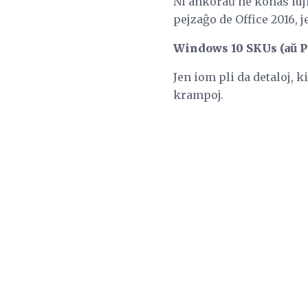
Ni ankoraŭ ne konas iuj
pejzaĝo de Office 2016, j
Windows 10 SKUs (aŭ Pa
Jen iom pli da detaloj, k
krampoj.