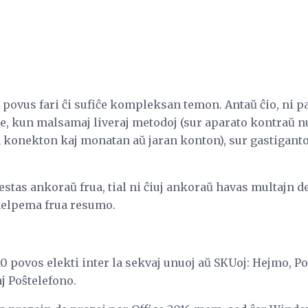
i povus fari ĉi sufiĉe kompleksan temon. Antaŭ ĉio, ni pa
ce, kun malsamaj liveraj metodoj (sur aparato kontraŭ nu
n konekton kaj monatan aŭ jaran konton), sur gastigant
estas ankoraŭ frua, tial ni ĉiuj ankoraŭ havas multajn 
 helpema frua resumo.
0 povos elekti inter la sekvaj unuoj aŭ SKUoj: Hejmo, P
j Poŝtelefono.