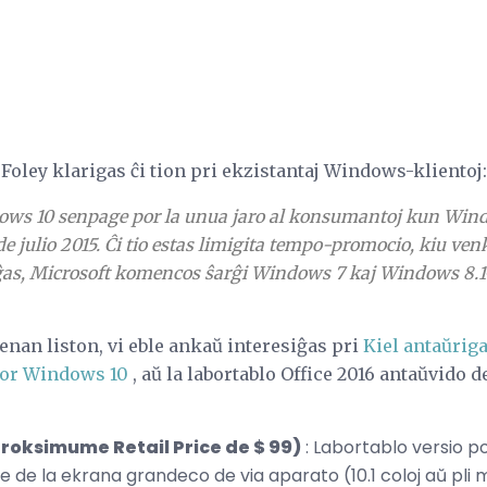
o Foley klarigas ĉi tion pri ekzistantaj Windows-klientoj:
ows 10 senpage por la unua jaro al konsumantoj kun Windo
 julio 2015. Ĉi tio estas limigita tempo-promocio, kiu venk
ĝas, Microsoft komencos ŝarĝi Windows 7 kaj Windows 8.1-
 jenan liston, vi eble ankaŭ interesiĝas pri
Kiel antaŭriga
por Windows 10
, aŭ la labortablo Office 2016 antaŭvido de 
roksimume Retail Price de $ 99)
: Labortablo versio po
de la ekrana grandeco de via aparato (10.1 coloj aŭ pli m