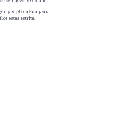
itaj Windows 10 eldonoj.
paĝon por pli da komparo.
ice estas estrita.