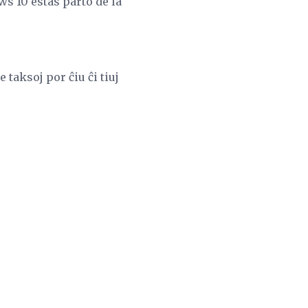
s 10 estas parto de la
 taksoj por ĉiu ĉi tiuj