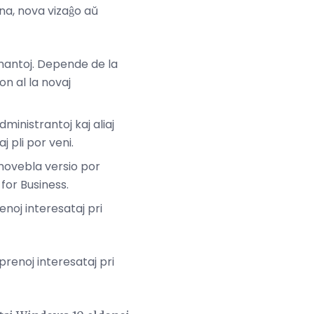
ana, nova vizaĝo aŭ
mantoj. Depende de la
on al la novaj
dministrantoj kaj aliaj
j pli por veni.
movebla versio por
for Business.
noj interesataj pri
prenoj interesataj pri