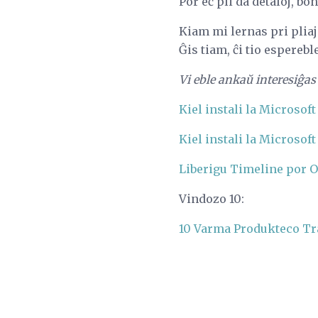
Por eĉ pli da detaloj, b
Kiam mi lernas pri pliaj
Ĝis tiam, ĉi tio esperebl
Vi eble ankaŭ interesiĝas 
Kiel instali la Microsof
Kiel instali la Microsof
Liberigu Timeline por O
Vindozo 10:
10 Varma Produkteco Tra