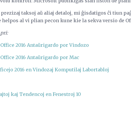
onvolu kontroli: Microsoft publikigas sian liston de plan
 prezizaj taksoj aŭ aliaj detaloj, mi ĝisdatigos ĉi tiun 
e helpos al vi plian pecon kune kie la sekva versio de Off
pri:
t Office 2016 Antaŭrigardo por Vindozo
t Office 2016 Antaŭrigardo por Mac
ficejo 2016 en Vindozaj Komputilaj Labortabloj
jtoj kaj Tendencoj en Fenestroj 10