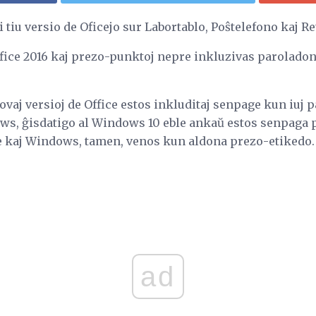
 tiu versio de Oficejo sur Labortablo, Poŝtelefono kaj Re
fice 2016 kaj prezo-punktoj nepre inkluzivas paroladon 
a novaj versioj de Office estos inkluditaj senpage kun iuj
ws, ĝisdatigo al Windows 10 eble ankaŭ estos senpaga po
ce kaj Windows, tamen, venos kun aldona prezo-etikedo.
ad