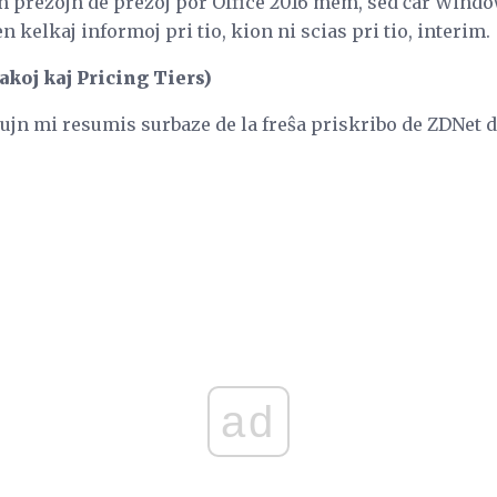
n prezojn de prezoj por Office 2016 mem, sed ĉar Window
en kelkaj informoj pri tio, kion ni scias pri tio, interim.
koj kaj Pricing Tiers)
iujn mi resumis surbaze de la freŝa priskribo de ZDNet de
ad