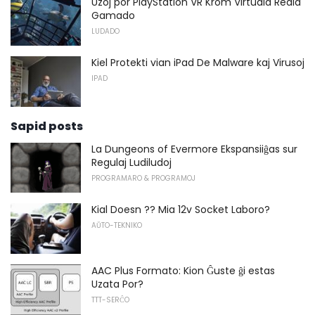
Uzoj por PlayStation VR Krom Virtuala Reala
Gamado
LUDADO
Kiel Protekti vian iPad De Malware kaj Virusoj
IPAD
Sapid posts
La Dungeons of Evermore Ekspansiiĝas sur
Regulaj Ludiludoj
PROGRAMARO & PROGRAMOJ
Kial Doesn ?? Mia 12v Socket Laboro?
AŬTO-TEKNIKO
AAC Plus Formato: Kion Ĝuste ĝi estas
Uzata Por?
TTT-SERĈO