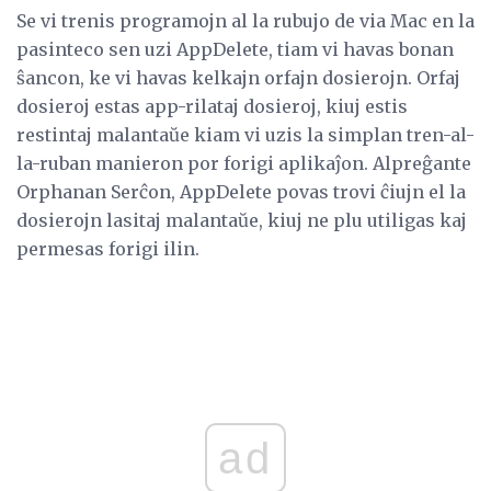
Se vi trenis programojn al la rubujo de via Mac en la
pasinteco sen uzi AppDelete, tiam vi havas bonan
ŝancon, ke vi havas kelkajn orfajn dosierojn. Orfaj
dosieroj estas app-rilataj dosieroj, kiuj estis
restintaj malantaŭe kiam vi uzis la simplan tren-al-
la-ruban manieron por forigi aplikaĵon. Alpreĝante
Orphanan Serĉon, AppDelete povas trovi ĉiujn el la
dosierojn lasitaj malantaŭe, kiuj ne plu utiligas kaj
permesas forigi ilin.
ad