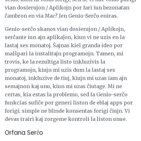
vian dosierujon / Aplikojn por fari iun bezonatan
ĉambron en via Mac? Jen Genio-Serĉo eniras.
Genio-serĉo skanos vian dosierujon / Aplikojn,
serĉante iun ajn aplikaĵon, kiun vi ne uzis en la
lastaj ses monatoj. Ŝajnas kiel granda ideo por
malŝpari la instalitajn programojn. Tamen, mi
trovis, ke la rezultiga listo inkluzivis la
programojn, kiujn mi uzis dum la lastaj ses
monatoj, inkluzive de tiuj, kiujn mi uzas iam ajn
semajnon kaj unu, kiun mi uzas ĉiutage. Mi ne
certas, kia estas la problemo, sed la Genio-serĉo
funkcias sufiĉe por generi liston de eblaj apps por
forigi; simple ne blinde konsentas forigi ĉiujn. Vi
devas trairi kaj zorgeme kontroli la liston unue.
Orfana Serĉo