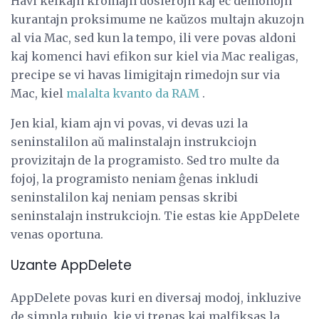
Havi kelkajn kromajn dosierojn kaj eĉ demonojn
kurantajn proksimume ne kaŭzos multajn akuzojn
al via Mac, sed kun la tempo, ili vere povas aldoni
kaj komenci havi efikon sur kiel via Mac realigas,
precipe se vi havas limigitajn rimedojn sur via
Mac, kiel
malalta kvanto da RAM
.
Jen kial, kiam ajn vi povas, vi devas uzi la
seninstalilon aŭ malinstalajn instrukciojn
provizitajn de la programisto. Sed tro multe da
fojoj, la programisto neniam ĝenas inkludi
seninstalilon kaj neniam pensas skribi
seninstalajn instrukciojn. Tie estas kie AppDelete
venas oportuna.
Uzante AppDelete
AppDelete povas kuri en diversaj modoj, inkluzive
de simpla rubujo, kie vi trenas kaj malfiksas la