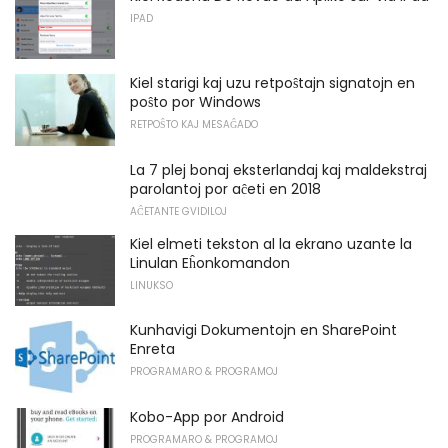
IPAD
Kiel starigi kaj uzu retpoŝtajn signatojn en
poŝto por Windows
RETPOŜTO KAJ MESAĜADO
La 7 plej bonaj eksterlandaj kaj maldekstraj
parolantoj por aĉeti en 2018
AĈETANTE GVIDILOJ
Kiel elmeti tekston al la ekrano uzante la
Linulan Eĥonkomandon
LINUKSO
Kunhavigi Dokumentojn en SharePoint
Enreta
PROGRAMARO & PROGRAMOJ
Kobo-App por Android
PROGRAMARO & PROGRAMOJ