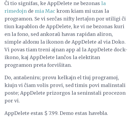
Ĉi tio signifas, ke AppDelete ne bezonas
la
rimedojn
de
mia Mac
krom kiam mi uzas la
programon. Se vi serĉas nifty lertaĵon por utiligi ĉi
tiun kapablon de AppDelete, ke vi ne bezonas kuri
en la fono, sed ankoraŭ havas rapidan aliron,
simple aldonu la ikonon de AppDelete al via Doko.
Vi povas tiam treni ajnan app al la AppDelete dock-
ikono, kaj AppDelete lanĉos la elektitan
programon preta forviŝitan.
Do, antaŭeniru; provu kelkajn el tiuj programoj,
kiujn vi ĉiam volis provi, sed timis povi malinstali
poste; AppDelete prizorgos la seninstali procezon
por vi.
AppDelete estas $ 7.99. Demo estas havebla.