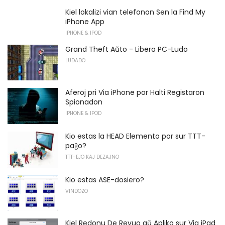
Kiel lokalizi vian telefonon Sen la Find My
iPhone App
IPHONE & IPOD
Grand Theft Aŭto - Libera PC-Ludo
LUDADO
Aferoj pri Via iPhone por Halti Registaron
Spionadon
IPHONE & IPOD
Kio estas la HEAD Elemento por sur TTT-
paĝo?
TTT-EJO KAJ DEZAJNO
Kio estas ASE-dosiero?
VINDOZO
Kiel Redonu De Revuo aŭ Apliko sur Via iPad