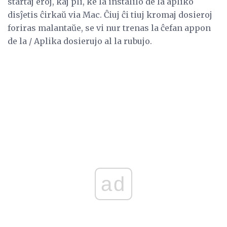
startaj eroj, kaj pli, ke la instalilo de la apliko
disĵetis ĉirkaŭ via Mac. Ĉiuj ĉi tiuj kromaj dosieroj
foriras malantaŭe, se vi nur trenas la ĉefan appon
de la / Aplika dosierujo al la rubujo.
ad