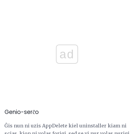
ad
Genio-serĉo
Ĝis nun ni uzis AppDelete kiel uninstaller kiam ni
scias, kion ni volas forigi, sed se vi nur volas purigi