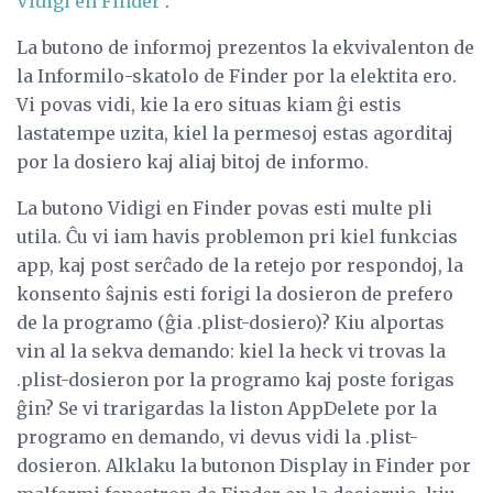
Vidigi en Finder
.
La butono de informoj prezentos la ekvivalenton de
la Informilo-skatolo de Finder por la elektita ero.
Vi povas vidi, kie la ero situas kiam ĝi estis
lastatempe uzita, kiel la permesoj estas agorditaj
por la dosiero kaj aliaj bitoj de informo.
La butono Vidigi en Finder povas esti multe pli
utila. Ĉu vi iam havis problemon pri kiel funkcias
app, kaj post serĉado de la retejo por respondoj, la
konsento ŝajnis esti forigi la dosieron de prefero
de la programo (ĝia .plist-dosiero)? Kiu alportas
vin al la sekva demando: kiel la heck vi trovas la
.plist-dosieron por la programo kaj poste forigas
ĝin? Se vi trarigardas la liston AppDelete por la
programo en demando, vi devus vidi la .plist-
dosieron. Alklaku la butonon Display in Finder por