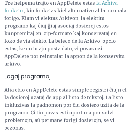
Tre helpema trajto en AppDelete estas
la Arĥiva
funkcio
, kiu funkcias kiel alternativo al la normala
forigo. Kiam vi elektas Arkivon, la elektita
programo kaj ĉiuj ĝiaj asociaj dosieroj estos
kunpremitaj en .zip-formato kaj konservataj en
loko de via elekto. La beleco de la Arkivo-opcio
estas, ke en iu ajn posta dato, vi povas uzi
AppDelete por reinstalar la appon de la konservita
arkivo.
Logaj programoj
Alia eblo en AppDelete estas simple registri ĉiujn el
la dosieroj uzataj de app al listo de tekstoj. La listo
inkluzivas la padnomon por ĉiu dosiero uzita de la
programo. Ĉi tio povas esti oportuna por solvi
problemojn, aŭ permane forigi dosierojn, se vi
bezonas.