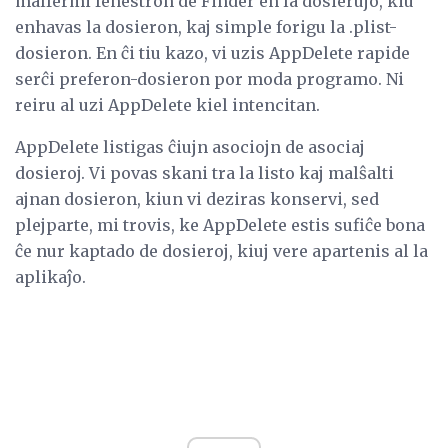
malfermi fenestron de Finder en la dosierujo, kiu
enhavas la dosieron, kaj simple forigu la .plist-
dosieron. En ĉi tiu kazo, vi uzis AppDelete rapide
serĉi preferon-dosieron por moda programo. Ni
reiru al uzi AppDelete kiel intencitan.
AppDelete listigas ĉiujn asociojn de asociaj
dosieroj. Vi povas skani tra la listo kaj malŝalti
ajnan dosieron, kiun vi deziras konservi, sed
plejparte, mi trovis, ke AppDelete estis sufiĉe bona
ĉe nur kaptado de dosieroj, kiuj vere apartenis al la
aplikaĵo.