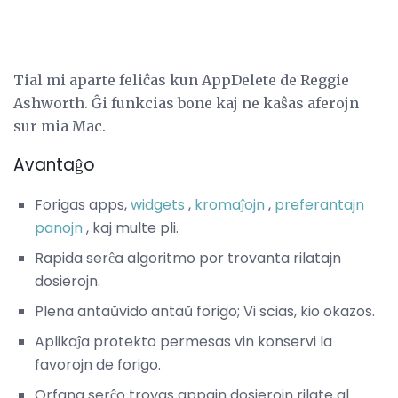
Tial mi aparte feliĉas kun AppDelete de Reggie
Ashworth. Ĝi funkcias bone kaj ne kaŝas aferojn
sur mia Mac.
Avantaĝo
Forigas apps,
widgets
,
kromaĵojn
,
preferantajn
panojn
, kaj multe pli.
Rapida serĉa algoritmo por trovanta rilatajn
dosierojn.
Plena antaŭvido antaŭ forigo; Vi scias, kio okazos.
Aplikaĵa protekto permesas vin konservi la
favorojn de forigo.
Orfana serĉo trovas appajn dosierojn rilate al