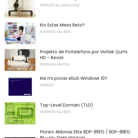
RETPOŜTO KAJ MESAĜADO
Kio Estas Mesa Reto?
INTERRETO KAJ RETO
Projekto de Poŝtelefono por Vivitek Qumi
HD - Revizii
PRODUKTA REVIZIOJ
Kie mi povas elŝuti Windows 10?
VINDOZO
Top-Level Domain (TLD)
INTERRETO KAJ RETO
Pioniro Aldonas Elite BDP-85FD / BDP-88FD
Blu-ray Diskludantojn