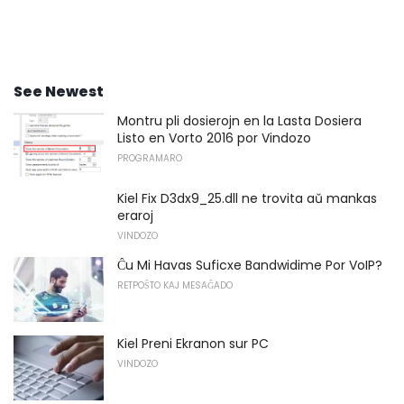
See Newest
Montru pli dosierojn en la Lasta Dosiera
Listo en Vorto 2016 por Vindozo
PROGRAMARO
Kiel Fix D3dx9_25.dll ne trovita aŭ mankas
eraroj
VINDOZO
Ĉu Mi Havas Suficxe Bandwidime Por VoIP?
RETPOŜTO KAJ MESAĜADO
Kiel Preni Ekranon sur PC
VINDOZO