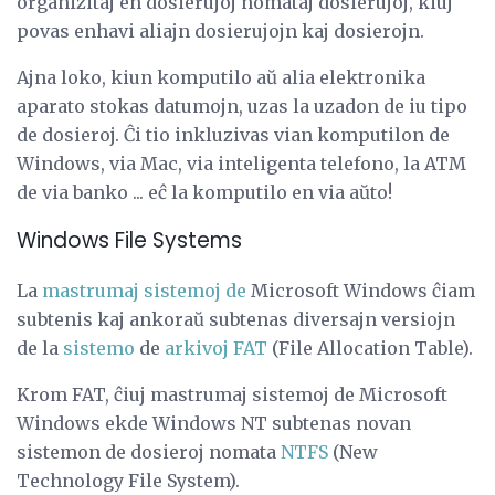
organizitaj en dosierujoj nomataj dosierujoj, kiuj
povas enhavi aliajn dosierujojn kaj dosierojn.
Ajna loko, kiun komputilo aŭ alia elektronika
aparato stokas datumojn, uzas la uzadon de iu tipo
de dosieroj. Ĉi tio inkluzivas vian komputilon de
Windows, via Mac, via inteligenta telefono, la ATM
de via banko ... eĉ la komputilo en via aŭto!
Windows File Systems
La
mastrumaj sistemoj de
Microsoft Windows ĉiam
subtenis kaj ankoraŭ subtenas diversajn versiojn
de la
sistemo
de
arkivoj FAT
(File Allocation Table).
Krom FAT, ĉiuj mastrumaj sistemoj de Microsoft
Windows ekde Windows NT subtenas novan
sistemon de dosieroj nomata
NTFS
(New
Technology File System).