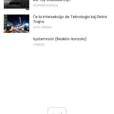
AĈETANTE GVIDILOJ
Ĉe la Intersekciĝo de Teknologio kaj Distra
Trajno
AŬTO-TEKNIKO
Systemroot (Reakiro-konzolo)
VINDOZO