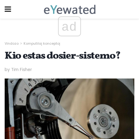
ad
Vindozo
Komputilaj konceptoj
Kio estas dosier-sistemo?
by Tim Fisher