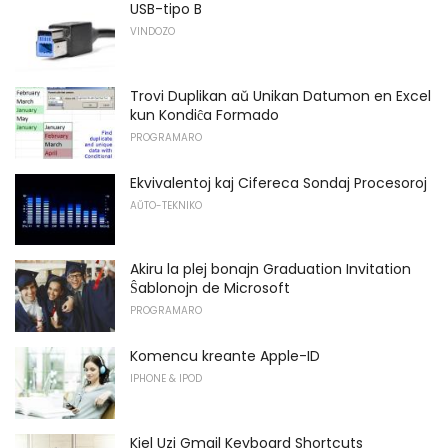
USB-tipo B
VINDOZO
Trovi Duplikan aŭ Unikan Datumon en Excel
kun Kondiĉa Formado
PROGRAMARO
Ekvivalentoj kaj Cifereca Sondaj Procesoroj
AŬTO-TEKNIKO
Akiru la plej bonajn Graduation Invitation
Ŝablonojn de Microsoft
PROGRAMARO
Komencu kreante Apple-ID
IPHONE & IPOD
Kiel Uzi Gmail Keyboard Shortcuts