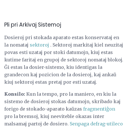
Pli pri Arkivaj Sistemoj
Dosieroj pri stokada aparato estas konservataj en
la nomataj
sektoroj
. Sektoroj markitaj kiel neuzitaj
povas esti uzataj por stoki datumojn, kiuj estas
kutime faritaj en grupoj de sektoroj nomataj blokoj.
Ĝi estas la dosier-sistemo, kiu identigas la
grandecon kaj pozicion de la dosieroj, kaj ankaŭ
kiuj sektoroj estas pretaj por esti uzataj.
Konsilo:
Kun la tempo, pro la maniero, en kiu la
sistemo de dosieroj stokas datumojn, skribado kaj
forigo de stokado-aparato kaŭzas
fragmentiĝon
pro la bremsoj, kiuj neeviteble okazas inter
malsamaj partoj de dosiero.
Senpaga defrag-utileco