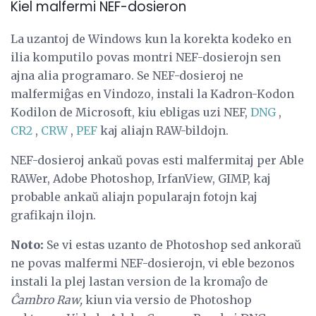
Kiel malfermi NEF-dosieron
La uzantoj de Windows kun la korekta kodeko en
ilia komputilo povas montri NEF-dosierojn sen
ajna alia programaro. Se NEF-dosieroj ne
malfermiĝas en Vindozo, instali la Kadron-Kodon
Kodilon de Microsoft, kiu ebligas uzi NEF,
DNG
,
CR2
,
CRW
,
PEF
kaj aliajn RAW-bildojn.
NEF-dosieroj ankaŭ povas esti malfermitaj per Able
RAWer, Adobe Photoshop, IrfanView, GIMP, kaj
probable ankaŭ aliajn popularajn fotojn kaj
grafikajn ilojn.
Noto:
Se vi estas uzanto de Photoshop sed ankoraŭ
ne povas malfermi NEF-dosierojn, vi eble bezonos
instali la plej lastan version de la kromaĵo de
Ĉambro Raw,
kiun via versio de Photoshop