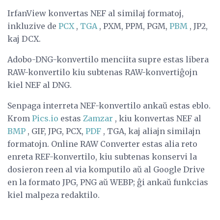
IrfanView konvertas NEF al similaj formatoj,
inkluzive de
PCX
,
TGA
, PXM, PPM, PGM,
PBM
, JP2,
kaj DCX.
Adobo-DNG-konvertilo menciita supre estas libera
RAW-konvertilo kiu subtenas RAW-konvertiĝojn
kiel NEF al DNG.
Senpaga interreta NEF-konvertilo ankaŭ estas eblo.
Krom
Pics.io
estas
Zamzar
, kiu konvertas NEF al
BMP
, GIF, JPG, PCX,
PDF
, TGA, kaj aliajn similajn
formatojn. Online RAW Converter estas alia reto
enreta REF-konvertilo, kiu subtenas konservi la
dosieron reen al via komputilo aŭ al Google Drive
en la formato JPG, PNG aŭ WEBP; ĝi ankaŭ funkcias
kiel malpeza redaktilo.