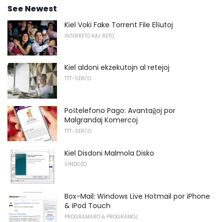
See Newest
Kiel Voki Fake Torrent File Elŝutoj
INTERRETO KAJ RETO
Kiel aldoni ekzekutojn al retejoj
TTT-SERĈO
Poŝtelefono Pago: Avantaĝoj por
Malgrandaj Komercoj
TTT-SERĈO
Kiel Disdoni Malmola Disko
VINDOZO
Box-Mail: Windows Live Hotmail por iPhone
& iPod Touch
PROGRAMARO & PROGRAMOJ