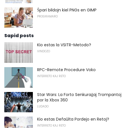
Ŝpari bildojn kiel PNGs en GIMP
PROGRAMARO
Sapid posts
Kio estas la VSITR-Metodo?
VINDOZO
RPC-Remote Procedure Voko
INTERRETO KAJ RETO
Star Wars: La Forto Senkuraĝaj Trompantoj
por la Xbox 360
LUDADO
Kio estas Defaŭlta Pordejo en Retoj?
INTERRETO KAJ RETO