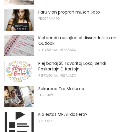
Faru vian propran muŝon Ŝoto
PROGRAMARO
Kiel sendi mesaĝon al dissendolisto en
Outlook
RETPOŜTO KAJ MESAĜADO
Plej bonaj 25 Favoritaj Lokoj Sendi
Paskartajn E-Kartojn
RETPOŜTO KAJ MESAĜADO
Sekureco Tra Mallumo
TTT-SERĈO
Kio estas MPLS-dosiero?
VINDOZO