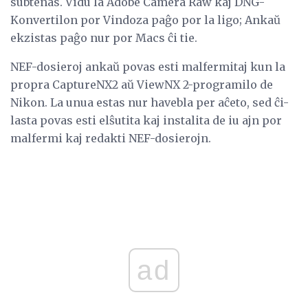
subtenas. Vidu la Adobe Camera Raw kaj DNG-
Konvertilon por Vindoza paĝo por la ligo; Ankaŭ
ekzistas paĝo nur por Macs ĉi tie.
NEF-dosieroj ankaŭ povas esti malfermitaj kun la
propra CaptureNX2 aŭ ViewNX 2-programilo de
Nikon. La unua estas nur havebla per aĉeto, sed ĉi-
lasta povas esti elŝutita kaj instalita de iu ajn por
malfermi kaj redakti NEF-dosierojn.
ad