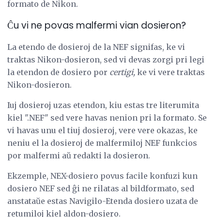
formato de Nikon.
Ĉu vi ne povas malfermi vian dosieron?
La etendo de dosieroj de la NEF signifas, ke vi
traktas Nikon-dosieron, sed vi devas zorgi pri legi
la etendon de dosiero por
certigi,
ke vi vere traktas
Nikon-dosieron.
Iuj dosieroj uzas etendon, kiu estas tre literumita
kiel ".NEF" sed vere havas nenion pri la formato. Se
vi havas unu el tiuj dosieroj, vere vere okazas, ke
neniu el la dosieroj de malfermiloj NEF funkcios
por malfermi aŭ redakti la dosieron.
Ekzemple, NEX-dosiero povus facile konfuzi kun
dosiero NEF sed ĝi ne rilatas al bildformato, sed
anstataŭe estas Navigilo-Etenda dosiero uzata de
retumiloj kiel aldon-dosiero.