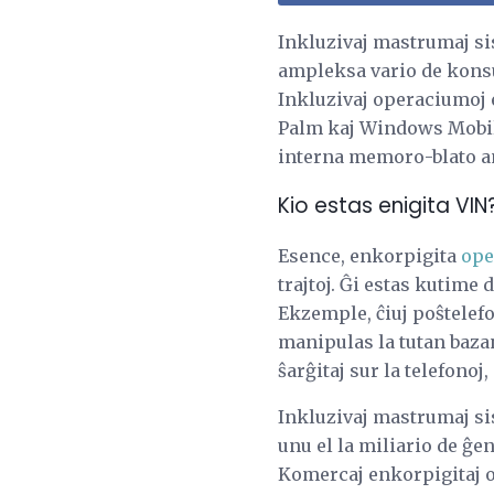
Inkluzivaj mastrumaj sis
ampleksa vario de konsu
Inkluzivaj operaciumoj 
Palm kaj Windows Mobile
interna memoro-blato an
Kio estas enigita VIN
Esence, enkorpigita
ope
trajtoj. Ĝi estas kutime
Ekzemple, ĉiuj poŝtelefo
manipulas la tutan bazan
ŝarĝitaj sur la telefonoj,
Inkluzivaj mastrumaj sis
unu el la miliario de ĝe
Komercaj enkorpigitaj 