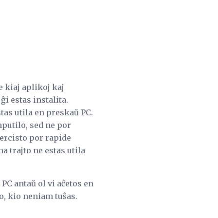
 kiaj aplikoj kaj
i estas instalita.
stas utila en preskaŭ PC.
putilo, sed ne por
ercisto por rapide
a trajto ne estas utila
 PC antaŭ ol vi aĉetos en
io, kio neniam tuŝas.