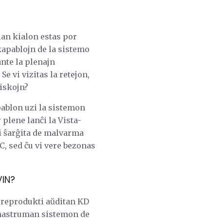
ian kialon estas por
kapablojn de la sistemo
nte la plenajn
 vi vizitas la retejon,
iskojn?
pablon uzi la sistemon
 plene lanĉi la Vista-
 ŝarĝita de malvarma
C, sed ĉu vi vere bezonas
VIN?
aŭ reprodukti aŭditan KD
 mastruman sistemon de