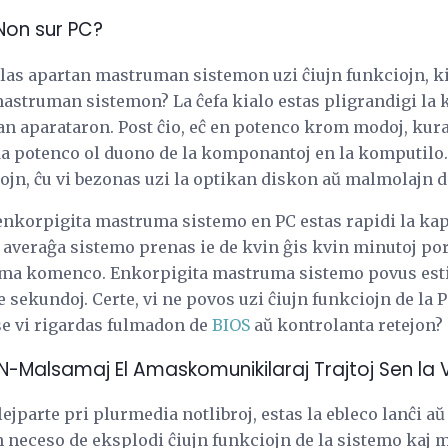
INon sur PC?
tulas apartan mastruman sistemon uzi ĉiujn funkciojn, k
astruman sistemon? La ĉefa kialo estas pligrandigi la 
an aparataron. Post ĉio, eĉ en potenco krom modoj, kura
 potenco ol duono de la komponantoj en la komputilo. Se
jn, ĉu vi bezonas uzi la optikan diskon aŭ malmolajn d
e enkorpigita mastruma sistemo en PC estas rapidi la ka
a averaĝa sistemo prenas ie de kvin ĝis kvin minutoj por
a komenco. Enkorpigita mastruma sistemo povus esti
kundoj. Certe, vi ne povos uzi ĉiujn funkciojn de la P
se vi rigardas fulmadon de
BIOS
aŭ kontrolanta retejon?
VIN-Malsamaj El Amaskomunikilaraj Trajtoj Sen la 
lejparte pri plurmedia notlibroj, estas la ebleco lanĉi 
 neceso de eksplodi ĉiujn funkciojn de la sistemo kaj