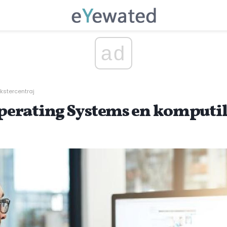
ad
kstercentraj
erating Systems en komputil