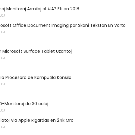
naj Monitoraj Armiloj al #A? Eti en 2018
LOJ
rosoft Office Document Imaging por Skani Tekston En Vorto
LOJ
 Microsoft Surface Tablet Uzantoj
LOJ
la Procesoro de Komputila Konsilo
LOJ
CD-Monitoroj de 30 coloj
LOJ
-Platoj Via Apple Rigardas en 24k Oro
LOJ