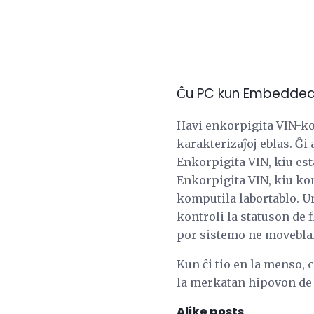
Ĉu PC kun Embedded 
Havi enkorpigita VIN-kom
karakterizaĵoj eblas. Ĝi
Enkorpigita VIN, kiu est
Enkorpigita VIN, kiu ko
komputila labortablo. U
kontroli la statuson de f
por sistemo ne movebla.
Kun ĉi tio en la menso, c
la merkatan hipovon de la
Alike posts