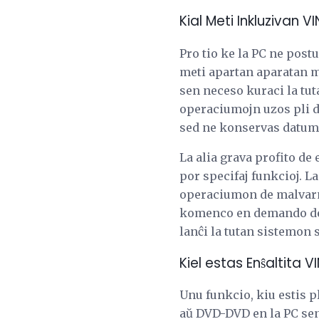
Kial Meti Inkluzivan V
Pro tio ke la PC ne pos
meti apartan aparatan m
sen neceso kuraci la tut
operaciumojn uzos pli da
sed ne konservas datumo
La alia grava profito d
por specifaj funkcioj. L
operaciumon de malvarm
komenco en demando de se
lanĉi la tutan sistemon 
Kiel estas Enŝaltita 
Unu funkcio, kiu estis p
aŭ DVD-DVD en la PC sen