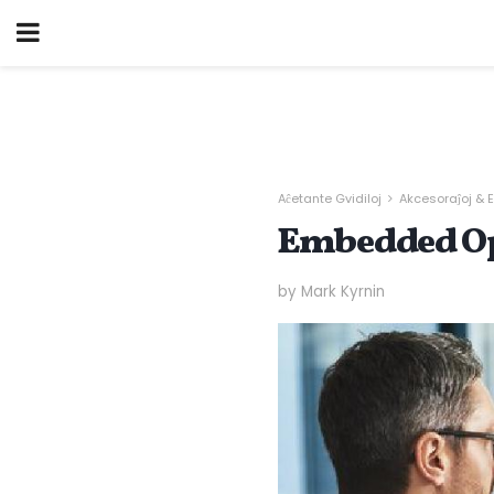
Aĉetante Gvidiloj
Akcesoraĵoj & E
Embedded Op
by Mark Kyrnin