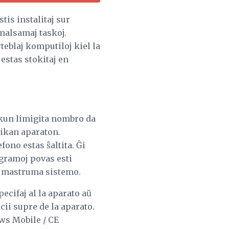
tis instalitaj sur
malsamaj taskoj.
eblaj komputiloj kiel la
estas stokitaj en
kun limigita nombro da
nikan aparaton.
ono estas ŝaltita. Ĝi
ogramoj povas esti
la mastruma sistemo.
cifaj al la aparato aŭ
cii supre de la aparato.
ws Mobile / CE