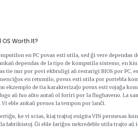
OS Worth It?
putilon en PC povas esti utila, sed ĝi vere dependas de
 ankaŭ dependas de la tipo de komputila sistemo, en kiu ĝ
as tie nur por povi ekbruligi aŭ restarigi BIOS por PC, e
menciĝos en retumilo, povus esti utila por portebla kom
nu ekzemplo de tia karakterizaĵo povus esti vojaĝa kom
lugo aŭ luo aŭto antaŭ ol foriri por la flughaveno. La sam
 Vi eble ankaŭ prenos la tempon por lanĉi.
ertiĝu, ke vi scias, kiaj trajtoj enigita VIN permesas kun
 fabrikistoj. Ĝi eble fariĝos nekredeble utila trajto aŭ 