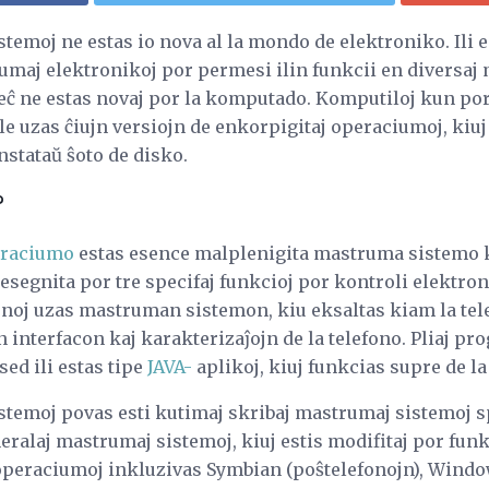
temoj ne estas io nova al la mondo de elektroniko. Ili es
maj elektronikoj por permesi ilin funkcii en diversaj 
eĉ ne estas novaj por la komputado. Komputiloj kun port
 uzas ĉiujn versiojn de enkorpigitaj operaciumoj, kiuj 
stataŭ ŝoto de disko.
?
raciumo
estas esence malplenigita mastruma sistemo 
 desegnita por tre specifaj funkcioj por kontroli elektro
noj uzas mastruman sistemon, kiu eksaltas kiam la telef
 interfacon kaj karakterizaĵojn de la telefono. Pliaj pr
 sed ili estas tipe
JAVA-
aplikoj, kiuj funkcias supre de 
temoj povas esti kutimaj skribaj mastrumaj sistemoj spe
neralaj mastrumaj sistemoj, kiuj estis modifitaj por funk
operaciumoj inkluzivas Symbian (poŝtelefonojn), Windo