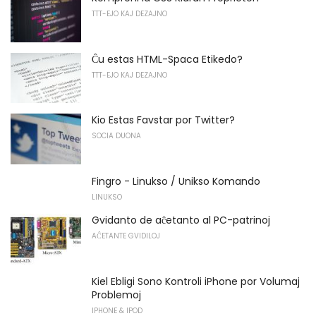
TTT-EJO KAJ DEZAJNO
Ĉu estas HTML-Spaca Etikedo?
TTT-EJO KAJ DEZAJNO
Kio Estas Favstar por Twitter?
SOCIA DUONA
Fingro - Linukso / Unikso Komando
LINUKSO
Gvidanto de aĉetanto al PC-patrinoj
AĈETANTE GVIDILOJ
Kiel Ebligi Sono Kontroli iPhone por Volumaj
Problemoj
IPHONE & IPOD