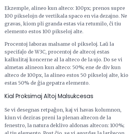
Ekzemple, alineo kun alteco: 100px; prenos supre
100 pikselojn de vertikala spaco en via dezajno. Ne
gravas, kiom pli granda estas via retumilo, ĉi tiu
elemento estos 100 pikseloj alte.
Procentoj laboras malsame ol pikseloj. Laŭ la
specifaĵo de W3C, procentoj de altecoj estas
kalkulitaj koncerne al la alteco de la ujo. Do se vi
almetas alineon kun alteco: 50%; ene de div kun
alteco de 100px, la alineo estos 50 pikseloj alte, kio
estas 50% de ĝia gepatra elemento.
Kial Proksimaj Altoj Malsukcesas
Se vi desegnas retpaĝon, kaj vi havas kolumnon,
kiun vi deziras preni la plenan altecon de la
fenestro, la natura deklivo aldonas altecon: 100%;
al tiu elemento. Post ĉio, se vi agordas la larĝecon