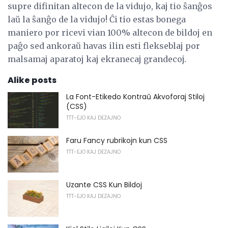
supre difinitan altecon de la vidujo, kaj tio ŝanĝos
laŭ la ŝanĝo de la vidujo! Ĉi tio estas bonega
maniero por ricevi vian 100% altecon de bildoj en
paĝo sed ankoraŭ havas ilin esti flekseblaj por
malsamaj aparatoj kaj ekranecaj grandecoj.
Alike posts
La Font-Etikedo Kontraŭ Akvoforaj Stiloj
(CSS)
TTT-EJO KAJ DEZAJNO
Faru Fancy rubrikojn kun CSS
TTT-EJO KAJ DEZAJNO
Uzante CSS Kun Bildoj
TTT-EJO KAJ DEZAJNO