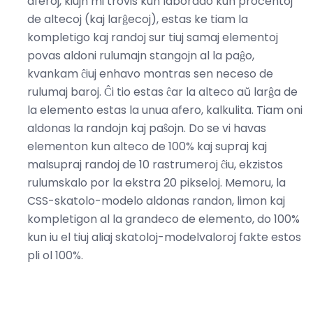
aferoj, kiujn mi trovis kun laborado kun procentoj
de altecoj (kaj larĝecoj), estas ke tiam la
kompletigo kaj randoj sur tiuj samaj elementoj
povas aldoni rulumajn stangojn al la paĝo,
kvankam ĉiuj enhavo montras sen neceso de
rulumaj baroj. Ĉi tio estas ĉar la alteco aŭ larĝa de
la elemento estas la unua afero, kalkulita. Tiam oni
aldonas la randojn kaj paŝojn. Do se vi havas
elementon kun alteco de 100% kaj supraj kaj
malsupraj randoj de 10 rastrumeroj ĉiu, ekzistos
rulumskalo por la ekstra 20 pikseloj. Memoru, la
CSS-skatolo-modelo aldonas randon, limon kaj
kompletigon al la grandeco de elemento, do 100%
kun iu el tiuj aliaj skatoloj-modelvaloroj fakte estos
pli ol 100%.