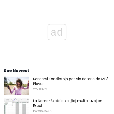
ad
See Newest
Konservi Konsiletojn por Via Baterio de MP3
Player
TTT-SERĈO
La Nomo-Skatolo kaj ĝiaj multaj uzoj en
Excel
PROGRAMARO