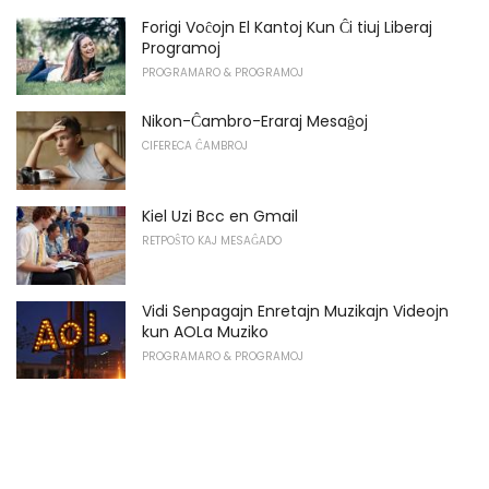
Forigi Voĉojn El Kantoj Kun Ĉi tiuj Liberaj
Programoj
PROGRAMARO & PROGRAMOJ
Nikon-Ĉambro-Eraraj Mesaĝoj
CIFERECA ĈAMBROJ
Kiel Uzi Bcc en Gmail
RETPOŜTO KAJ MESAĜADO
Vidi Senpagajn Enretajn Muzikajn Videojn
kun AOLa Muziko
PROGRAMARO & PROGRAMOJ