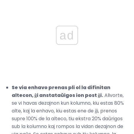
ad
Se via enhavo prenas pli ol la difinitan
altecon, ĝi anstataŭigos ion post ĝi.
Alivorte,
se vi havas dezajnon kun kolumno, kiu estas 80%
alte, kaj la enhavo, kiu estas ene de ĝi, prenos
supre 100% de la alteco, tiu ekstra 20% daŭrigos
sub la kolumno kaj rompos la vidan dezajnon de