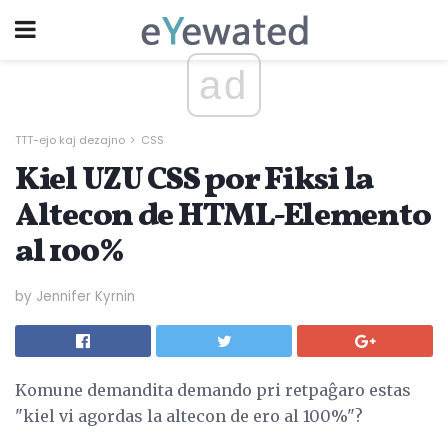
ad
TTT-ejo kaj dezajno
CSS
Kiel UZU CSS por Fiksi la
Altecon de HTML-Elemento
al 100%
by Jennifer Kyrnin
Komune demandita demando pri retpaĝaro estas
"kiel vi agordas la altecon de ero al 100%"?