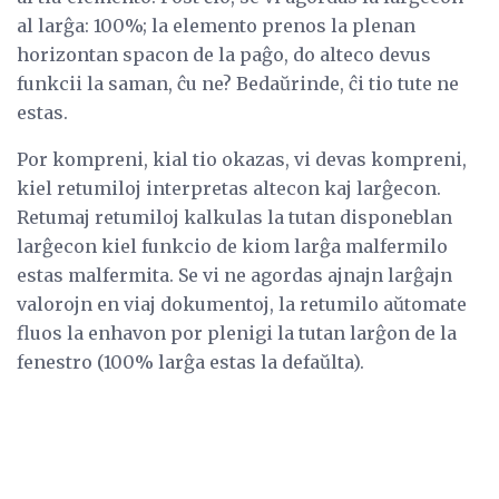
al larĝa: 100%; la elemento prenos la plenan
horizontan spacon de la paĝo, do alteco devus
funkcii la saman, ĉu ne? Bedaŭrinde, ĉi tio tute ne
estas.
Por kompreni, kial tio okazas, vi devas kompreni,
kiel retumiloj interpretas altecon kaj larĝecon.
Retumaj retumiloj kalkulas la tutan disponeblan
larĝecon kiel funkcio de kiom larĝa malfermilo
estas malfermita. Se vi ne agordas ajnajn larĝajn
valorojn en viaj dokumentoj, la retumilo aŭtomate
fluos la enhavon por plenigi la tutan larĝon de la
fenestro (100% larĝa estas la defaŭlta).