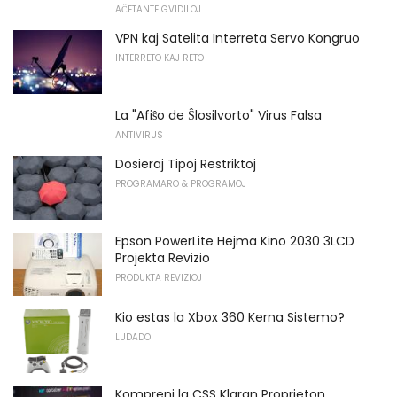
AĈETANTE GVIDILOJ
VPN kaj Satelita Interreta Servo Kongruo
INTERRETO KAJ RETO
La "Afiŝo de Ŝlosilvorto" Virus Falsa
ANTIVIRUS
Dosieraj Tipoj Restriktoj
PROGRAMARO & PROGRAMOJ
Epson PowerLite Hejma Kino 2030 3LCD
Projekta Revizio
PRODUKTA REVIZIOJ
Kio estas la Xbox 360 Kerna Sistemo?
LUDADO
Kompreni la CSS Klaran Proprieton