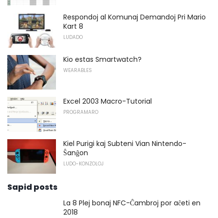
Respondoj al Komunaj Demandoj Pri Mario
Kart 8
LUDADO
Kio estas Smartwatch?
WEARABLES
Excel 2003 Macro-Tutorial
PROGRAMARO
Kiel Purigi kaj Subteni Vian Nintendo-
Ŝanĝon
LUDO-KONZOLOJ
Sapid posts
La 8 Plej bonaj NFC-Ĉambroj por aĉeti en
2018