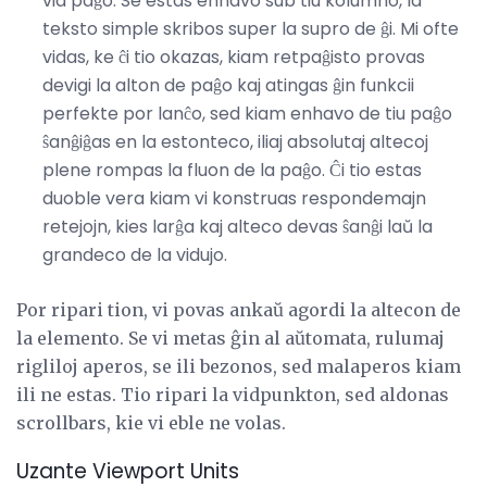
via paĝo. Se estas enhavo sub tiu kolumno, la
teksto simple skribos super la supro de ĝi. Mi ofte
vidas, ke ĉi tio okazas, kiam retpaĝisto provas
devigi la alton de paĝo kaj atingas ĝin funkcii
perfekte por lanĉo, sed kiam enhavo de tiu paĝo
ŝanĝiĝas en la estonteco, iliaj absolutaj altecoj
plene rompas la fluon de la paĝo. Ĉi tio estas
duoble vera kiam vi konstruas respondemajn
retejojn, kies larĝa kaj alteco devas ŝanĝi laŭ la
grandeco de la vidujo.
Por ripari tion, vi povas ankaŭ agordi la altecon de
la elemento. Se vi metas ĝin al aŭtomata, rulumaj
rigliloj aperos, se ili bezonos, sed malaperos kiam
ili ne estas. Tio ripari la vidpunkton, sed aldonas
scrollbars, kie vi eble ne volas.
Uzante Viewport Units