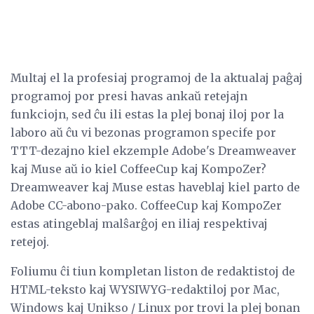
Multaj el la profesiaj programoj de la aktualaj paĝaj
programoj por presi havas ankaŭ retejajn
funkciojn, sed ĉu ili estas la plej bonaj iloj por la
laboro aŭ ĉu vi bezonas programon specife por
TTT-dezajno kiel ekzemple Adobe's Dreamweaver
kaj Muse aŭ io kiel CoffeeCup kaj KompoZer?
Dreamweaver kaj Muse estas haveblaj kiel parto de
Adobe CC-abono-pako. CoffeeCup kaj KompoZer
estas atingeblaj malŝarĝoj en iliaj respektivaj
retejoj.
Foliumu ĉi tiun kompletan liston de redaktistoj de
HTML-teksto kaj WYSIWYG-redaktiloj por Mac,
Windows kaj Unikso / Linux por trovi la plej bonan