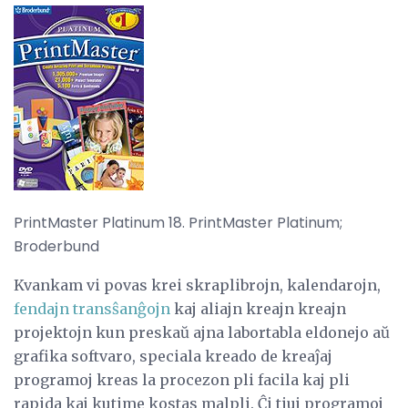
PrintMaster Platinum 18. PrintMaster Platinum;
Broderbund
Kvankam vi povas krei skraplibrojn, kalendarojn,
fendajn transŝanĝojn
kaj aliajn kreajn kreajn
projektojn kun preskaŭ ajna labortabla eldonejo aŭ
grafika softvaro, speciala kreado de kreaĵaj
programoj kreas la procezon pli facila kaj pli
rapida kaj kutime kostas malpli. Ĉi tiuj programoj