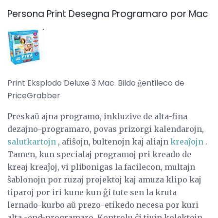
Persona Print Desegna Programaro por Mac
Print Eksplodo Deluxe 3 Mac. Bildo ĝentileco de
PriceGrabber
Preskaŭ ajna programo, inkluzive de alta-fina
dezajno-programaro, povas prizorgi kalendarojn,
salutkartojn
, afiŝojn, bultenojn kaj aliajn
kreaĵojn
.
Tamen, kun specialaj programoj pri kreado de
kreaj kreaĵoj, vi plibonigas la facilecon, multajn
ŝablonojn por ruzaj projektoj kaj amuza klipo kaj
tiparoj por iri kune kun ĝi tute sen la kruta
lernado-kurbo aŭ prezo-etikedo necesa por kuri
alta -end-programaro. Kontrolu ĉi tiujn kolektojn