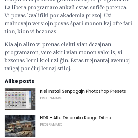
La libera programaro ankaŭ estas sufiĉe potenca.
Vi povas kvalifiki por akademia prezoj. Uzi
malnovajn versiojn povas ŝpari monon kaj ofte fari
tion, kion vi bezonas.
Kia ajn aliro vi prenas elekti vian dezajnan
programaron, vere akiri vian monon valoris, vi
bezonas lerni kiel uzi ĝin. Estas trejnantaj avenuoj
taŭgaj por ĉiuj lernaj stiloj.
Alike posts
Kiel Instali Senpagajn Photoshop Presets
PROGRAMARO
HDR - Alta Dinamika Rango Difino
PROGRAMARO