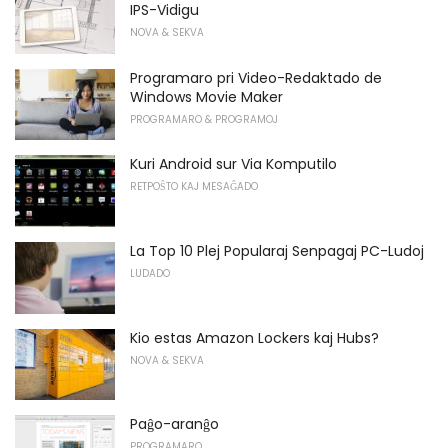
IPS-Vidigu
NOVA & SEKVA
Programaro pri Video-Redaktado de
Windows Movie Maker
PROGRAMARO & PROGRAMOJ
Kuri Android sur Via Komputilo
RETPOŜTO KAJ MESAĜADO
La Top 10 Plej Popularaj Senpagaj PC-Ludoj
LUDADO
Kio estas Amazon Lockers kaj Hubs?
NOVA & SEKVA
Paĝo-aranĝo
PROGRAMARO