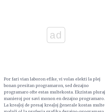
ad
Por fari vian laboron efike, vi volas elekti la plej
bonan presitan programaron, sed dezajno
programaro ofte estas multekosta. Ekzistas pluraj
manieroj por savi monon en dezajno programaro.
La kreaĵoj de presaj kreaĵoj ĝenerale kostas multe
malpli ol la profesia grafika dezajno-programaro.