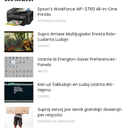
Epson's WorkForce WF-2760 All-in-One
Printilo
AĈETANTE GVIDILOJ
Supro Amase Multijugador Enreta Rolo-
Ludanta Ludojn
LUDADO
Uzante la Energion-Saver Preferences-
Panelo
MACOJ
Kiel uzi Ŝakludojn en Ludoj Uzanta Wii-
Hejmo
LUDADO
Supraj servoj por sendi grandajn dosierojn
per retpoŝto
RETPOŜTO KAJ MESAĜADO