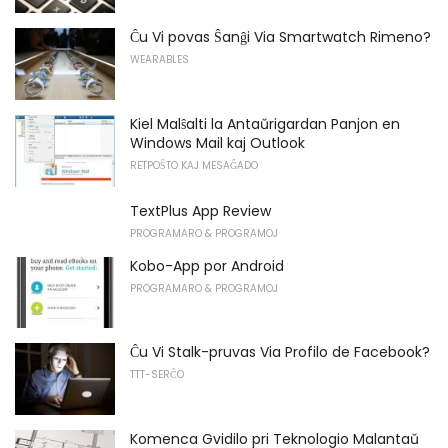
Ĉu Vi povas Ŝanĝi Via Smartwatch Rimeno?
WEARABLES
Kiel Malŝalti la Antaŭrigardan Panjon en
Windows Mail kaj Outlook
RETPOŜTO KAJ MESAĜADO
TextPlus App Review
PROGRAMARO & PROGRAMOJ
Kobo-App por Android
PROGRAMARO & PROGRAMOJ
Ĉu Vi Stalk-pruvas Via Profilo de Facebook?
TTT-SERĈO
Komenca Gvidilo pri Teknologio Malantaŭ