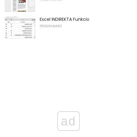
Excel INDIREKTA Funkcio
PROGRAMARO
ad