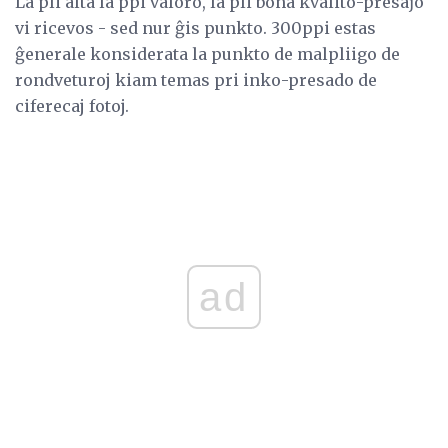
La pli alta la ppi valoro, la pli bona kvalito-presaĵo
vi ricevos - sed nur ĝis punkto. 300ppi estas
ĝenerale konsiderata la punkto de malpliigo de
rondveturoj kiam temas pri inko-presado de
ciferecaj fotoj.
ad