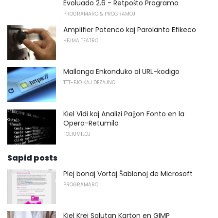
Evoluado 2.6 - Retpoŝto Programo
PROGRAMARO & PROGRAMOJ
Amplifier Potenco kaj Parolanto Efikeco
HEJMA TEATRO
Mallonga Enkonduko al URL-kodigo
TTT-EJO KAJ DEZAJNO
Kiel Vidi kaj Analizi Paĝon Fonto en la
Opero-Retumilo
FOLIUMILOJ
Sapid posts
Plej bonaj Vortaj Ŝablonoj de Microsoft
PROGRAMARO
Kiel Krei Salutan Karton en GIMP