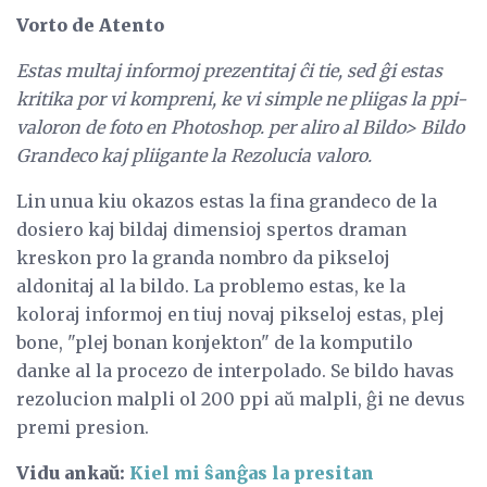
Vorto de Atento
Estas multaj informoj prezentitaj ĉi tie, sed ĝi estas
kritika por vi kompreni, ke vi simple ne pliigas la ppi-
valoron de foto en Photoshop.
per aliro al Bildo> Bildo
Grandeco kaj pliigante la Rezolucia valoro.
Lin unua kiu okazos estas la fina grandeco de la
dosiero kaj bildaj dimensioj spertos draman
kreskon pro la granda nombro da pikseloj
aldonitaj al la bildo. La problemo estas, ke la
koloraj informoj en tiuj novaj pikseloj estas, plej
bone, "plej bonan konjekton" de la komputilo
danke al la procezo de interpolado. Se bildo havas
rezolucion malpli ol 200 ppi aŭ malpli, ĝi ne devus
premi presion.
Vidu ankaŭ:
Kiel mi ŝanĝas la presitan