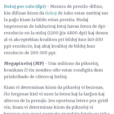
Dotoj per colo (dpi)
- Mezuro de presilo-difino,
kiu difinas kiom da
dokoj
de inko estas metitaj sur
la paĝo kiam la bildo estas presita. Hodaj
impresoras de inkluzivaj fotoj havas foton de dpi-
rezolucio en la miloj (1200 ĝis 4800 dpi) kaj donos
al vi akcepteblan kvaliton pri bildoj kun 140-200
ppi-rezolucio, kaj altaj kvalitoj de bildoj kun
rezolucio de 200-300 ppi.
Megapixeloj (MP)
- Unu miliono da pikseloj,
kvankam ĉi tiu nombro ofte estas rondigita dum
priskribado de ciferecaj fotiloj.
Kiam vi determinas kiom da pikseloj vi bezonas,
ĉio forgesas kiel vi uzos la foton kaj la larĝon kaj
altecon de la presaĵo. Jen oportuna letero por gvidi
vin, kiam vi determinas kiom da pikseloj vi
bezonos por presi normajn grandajn fotojn en inka