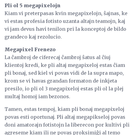
Pli ol 5 megapixelojn
Kiam vi preterpasas kvin megapixelojn, ŝajnas, ke
vi estas profesia fotisto uzanta altajn teamojn, kaj
vi jam devus havi tenilon pri la konceptoj de bildo
grandeco kaj rezolucio.
Megapixel Frenezo
La ĉambroj de ciferecaj ĉambroj ŝatus al ĉiuj
klientoj kredi, ke pli altaj megapixeloj estas ĉiam
pli bonaj, sed kiel vi povas vidi de la supra mapo,
krom se vi havas grandan formaton de inkjeta
presilo, io pli ol 3 megapixeloj estas pli ol la plej
multaj homoj iam bezonos.
Tamen, estas tempoj, kiam pli bonaj megapixeloj
povas esti oportunaj. Pli altaj megapikseloj povas
doni amatorajn fotistojn la liberecon por kultivi pli
agreseme kiam ili ne povas proksimiĝi al temo