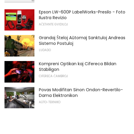
Epson LW-600P LabelWorks-Presilo - Foto
Ilustra Revizio
AĈETANTE GVIDILOJ
Grandaj Ŝteloj Aŭtomaj Sanktuloj Andreas
Sistemo Postuloj
LUDADO
Kompreni Optikan kaj Cifereca Bildan
Stabiligon
CIFERECA ĈAMBROJ
Povas Modifitan Sinon Ondon-Revertilo-
Dama Elektronikon
AŬTO-TEKNIKO