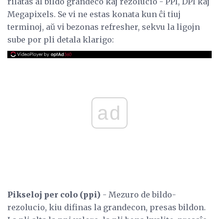
rilatas al bildo grandeco kaj rezolucio - PPI, DPI kaj
Megapixels. Se vi ne estas konata kun ĉi tiuj
terminoj, aŭ vi bezonas refresher, sekvu la ligojn
sube por pli detala klarigo:
ad
Pikseloj per colo (ppi)
- Mezuro de bildo-
rezolucio, kiu difinas la grandecon, presas bildon.