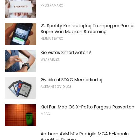
PROGRAMARO
22 Spotify Konsiletoj kaj Trompoj por Pumpi
Supre Vian Muzikon Streaming
HEJMA TEATRO
Kio estas Smartwatch?
WEARABLES
Gvidilo al SDXC Memorkartoj
AĈETANTE GVIDILOJ
Kiel Fari Mac OS X-Poŝto Forgesu Pasvorton
MACOJ
Anthem AVM 50v Pretigilo MCA 5-Kanalo
Amplifier Revizio