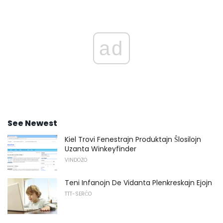
ad
See Newest
Kiel Trovi Fenestrajn Produktajn Ŝlosilojn
Uzanta Winkeyfinder
VINDOZO
Teni Infanojn De Vidanta Plenkreskajn Ejojn
TTT-SERĈO