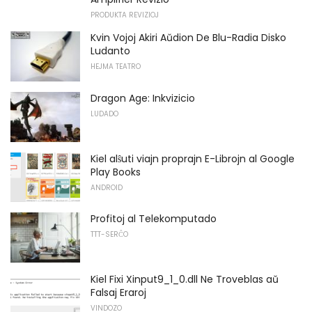
PRODUKTA REVIZIOJ
Kvin Vojoj Akiri Aŭdion De Blu-Radia Disko
Ludanto
HEJMA TEATRO
Dragon Age: Inkvizicio
LUDADO
Kiel alŝuti viajn proprajn E-Librojn al Google
Play Books
ANDROID
Profitoj al Telekomputado
TTT-SERĈO
Kiel Fixi Xinput9_1_0.dll Ne Troveblas aŭ
Falsaj Eraroj
VINDOZO