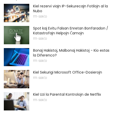
Kiel rezervi viajn IP-Sekurecajn Fotilojn al la
Nubo
TTT-SERĈO
Spot kaj Evitu Falsan Enretan Bonfaradon /
Katastrofajn Helpojn Ĉamojn
TTT-SERĈO
Bonaj Hakistoj, Malbonaj Hakistoj - Kio estas
la Diferenco?
TTT-SERĈO
Kiel Sekurigi Microsoft Office-Dosierojn
TTT-SERĈO
Kiel Uzi la Parental Kontrolojn de Netflix
TTT-SERĈO