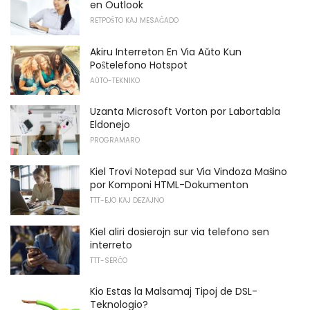
en Outlook
RETPOŜTO KAJ MESAĜADO
Akiru Interreton En Via Aŭto Kun
Poŝtelefono Hotspot
AŬTO-TEKNIKO
Uzanta Microsoft Vorton por Labortabla
Eldonejo
PROGRAMARO
Kiel Trovi Notepad sur Via Vindoza Maŝino
por Komponi HTML-Dokumenton
TTT-EJO KAJ DEZAJNO
Kiel aliri dosierojn sur via telefono sen
interreto
TTT-SERĈO
Kio Estas la Malsamaj Tipoj de DSL-
Teknologio?