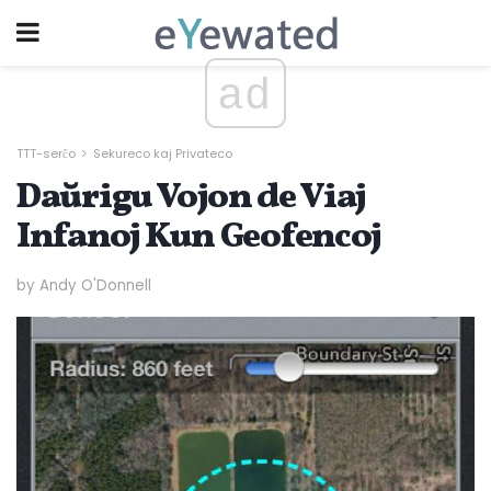
ad
TTT-serĉo
Sekureco kaj Privateco
Daŭrigu Vojon de Viaj
Infanoj Kun Geofencoj
by Andy O'Donnell