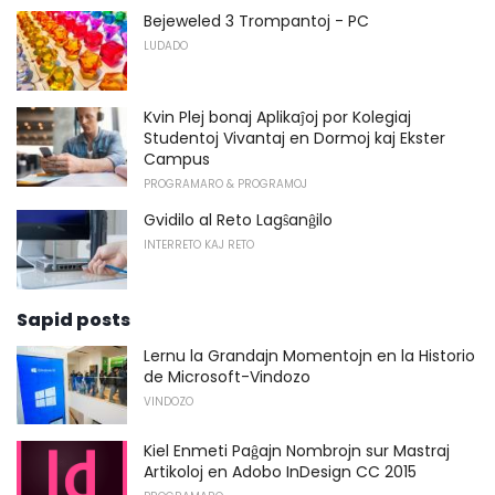
Bejeweled 3 Trompantoj - PC
LUDADO
Kvin Plej bonaj Aplikaĵoj por Kolegiaj
Studentoj Vivantaj en Dormoj kaj Ekster
Campus
PROGRAMARO & PROGRAMOJ
Gvidilo al Reto Lagŝanĝilo
INTERRETO KAJ RETO
Sapid posts
Lernu la Grandajn Momentojn en la Historio
de Microsoft-Vindozo
VINDOZO
Kiel Enmeti Paĝajn Nombrojn sur Mastraj
Artikoloj en Adobo InDesign CC 2015