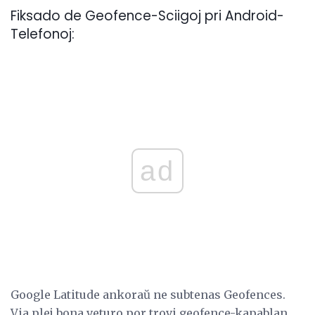
Fiksado de Geofence-Sciigoj pri Android-
Telefonoj:
ad
Google Latitude ankoraŭ ne subtenas Geofences.
Via plej bona veturo por trovi geofence-kapablan