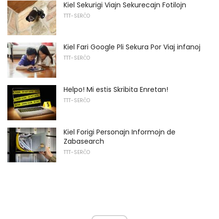
Kiel Sekurigi Viajn Sekurecajn Fotilojn
TTT-SERĈO
Kiel Fari Google Pli Sekura Por Viaj infanoj
TTT-SERĈO
Helpo! Mi estis Skribita Enretan!
TTT-SERĈO
Kiel Forigi Personajn Informojn de
Zabasearch
TTT-SERĈO