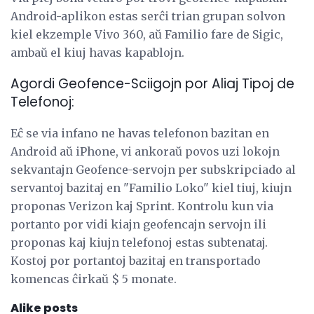
Android-aplikon estas serĉi trian grupan solvon
kiel ekzemple Vivo 360, aŭ Familio fare de Sigic,
ambaŭ el kiuj havas kapablojn.
Agordi Geofence-Sciigojn por Aliaj Tipoj de
Telefonoj:
Eĉ se via infano ne havas telefonon bazitan en
Android aŭ iPhone, vi ankoraŭ povos uzi lokojn
sekvantajn Geofence-servojn per subskripciado al
servantoj bazitaj en "Familio Loko" kiel tiuj, kiujn
proponas Verizon kaj Sprint. Kontrolu kun via
portanto por vidi kiajn geofencajn servojn ili
proponas kaj kiujn telefonoj estas subtenataj.
Kostoj por portantoj bazitaj en transportado
komencas ĉirkaŭ $ 5 monate.
Alike posts