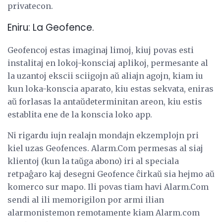
privatecon.
Eniru: La Geofence.
Geofencoj estas imaginaj limoj, kiuj povas esti
instalitaj en lokoj-konsciaj aplikoj, permesante al
la uzantoj ekscii sciigojn aŭ aliajn agojn, kiam iu
kun loka-konscia aparato, kiu estas sekvata, eniras
aŭ forlasas la antaŭdeterminitan areon, kiu estis
establita ene de la konscia loko app.
Ni rigardu iujn realajn mondajn ekzemplojn pri
kiel uzas Geofences. Alarm.Com permesas al siaj
klientoj (kun la taŭga abono) iri al speciala
retpaĝaro kaj desegni Geofence ĉirkaŭ sia hejmo aŭ
komerco sur mapo. Ili povas tiam havi Alarm.Com
sendi al ili memorigilon por armi ilian
alarmonistemon remotamente kiam Alarm.com