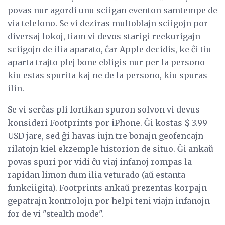
povas nur agordi unu sciigan eventon samtempe de
via telefono. Se vi deziras multoblajn sciigojn por
diversaj lokoj, tiam vi devos starigi reekurigajn
sciigojn de ilia aparato, ĉar Apple decidis, ke ĉi tiu
aparta trajto plej bone ebligis nur per la persono
kiu estas spurita kaj ne de la persono, kiu spuras
ilin.
Se vi serĉas pli fortikan spuron solvon vi devus
konsideri Footprints por iPhone. Ĝi kostas $ 3.99
USD jare, sed ĝi havas iujn tre bonajn geofencajn
rilatojn kiel ekzemple historion de situo. Ĝi ankaŭ
povas spuri por vidi ĉu viaj infanoj rompas la
rapidan limon dum ilia veturado (aŭ estanta
funkciigita). Footprints ankaŭ prezentas korpajn
gepatrajn kontrolojn por helpi teni viajn infanojn
for de vi "stealth mode".