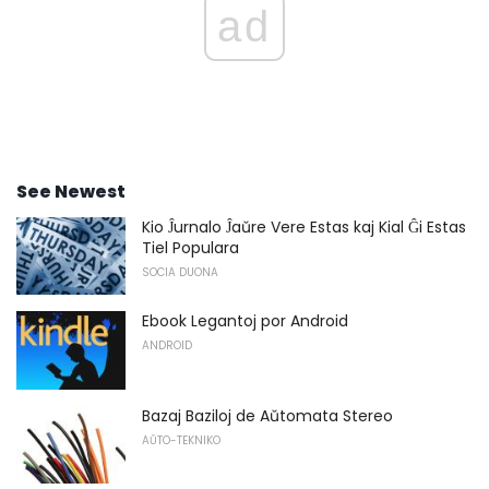
ad
See Newest
Kio Ĵurnalo Ĵaŭre Vere Estas kaj Kial Ĝi Estas
Tiel Populara
SOCIA DUONA
Ebook Legantoj por Android
ANDROID
Bazaj Baziloj de Aŭtomata Stereo
AŬTO-TEKNIKO