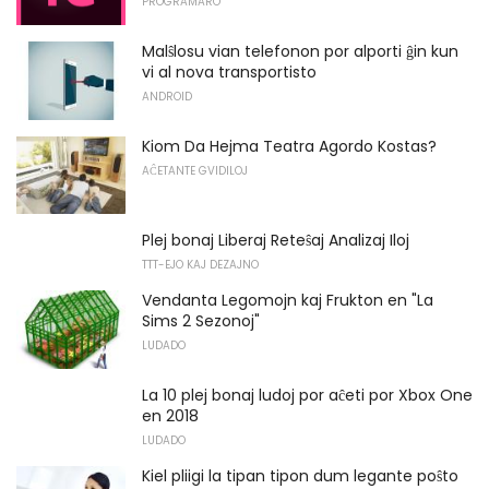
PROGRAMARO
Malŝlosu vian telefonon por alporti ĝin kun
vi al nova transportisto
ANDROID
Kiom Da Hejma Teatra Agordo Kostas?
AĈETANTE GVIDILOJ
Plej bonaj Liberaj Reteŝaj Analizaj Iloj
TTT-EJO KAJ DEZAJNO
Vendanta Legomojn kaj Frukton en "La
Sims 2 Sezonoj"
LUDADO
La 10 plej bonaj ludoj por aĉeti por Xbox One
en 2018
LUDADO
Kiel pliigi la tipan tipon dum legante poŝto