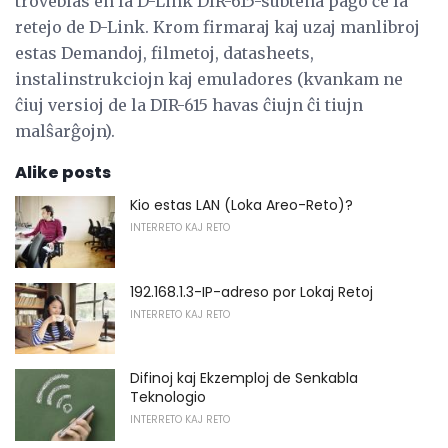
troveblas en la D-Link DIR-615-subtena paĝo ĉe la
retejo de D-Link. Krom firmaraj kaj uzaj manlibroj
estas Demandoj, filmetoj, datasheets,
instalinstrukciojn kaj emuladores (kvankam ne
ĉiuj versioj de la DIR-615 havas ĉiujn ĉi tiujn
malŝarĝojn).
Alike posts
Kio estas LAN (Loka Areo-Reto)?
INTERRETO KAJ RETO
192.168.1.3-IP-adreso por Lokaj Retoj
INTERRETO KAJ RETO
Difinoj kaj Ekzemploj de Senkabla
Teknologio
INTERRETO KAJ RETO