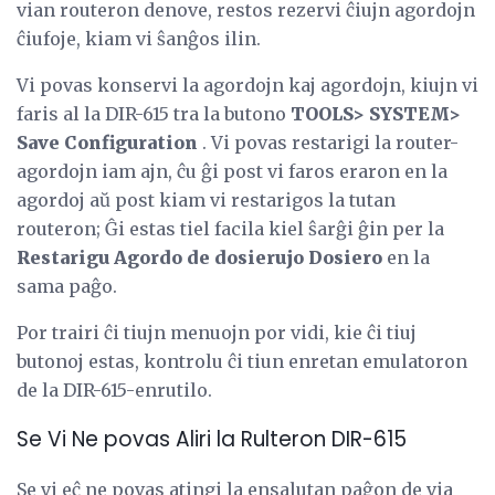
vian routeron denove, restos rezervi ĉiujn agordojn
ĉiufoje, kiam vi ŝanĝos ilin.
Vi povas konservi la agordojn kaj agordojn, kiujn vi
faris al la DIR-615 tra la butono
TOOLS> SYSTEM>
Save Configuration
. Vi povas restarigi la router-
agordojn iam ajn, ĉu ĝi post vi faros eraron en la
agordoj aŭ post kiam vi restarigos la tutan
routeron; Ĝi estas tiel facila kiel ŝarĝi ĝin per la
Restarigu Agordo de dosierujo Dosiero
en la
sama paĝo.
Por trairi ĉi tiujn menuojn por vidi, kie ĉi tiuj
butonoj estas, kontrolu ĉi tiun enretan emulatoron
de la DIR-615-enrutilo.
Se Vi Ne povas Aliri la Rulteron DIR-615
Se vi eĉ ne povas atingi la ensalutan paĝon de via