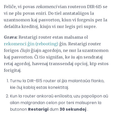
Feliĉe, vi povas
rekomenci
vian routeron DIR-615 se
vi ne plu povas eniri. Do tiel anstataŭigos la
uzantnomon kaj pasvorton, kiun vi forgesis per la
defaŭlta kreditoj, kiujn vi nur legis pri supre.
Grava:
Restarigi router estas malsama ol
rekomenci ĝin (rebooting)
ĝin. Restarigi router
forigos
ĉiujn
ĝiajn agordojn, ne nur la uzantnomon
kaj pasvorton. Ĉi tio signifas, ke iu ajn sendrataj
retaj agordoj, havenaj transsendaj opcioj, ktp estos
forigitaj.
Turnu la DIR-615 router al ĝia malantaŭa flanko,
kie ĉiuj kabloj estas konektitaj.
Kun la router ankoraŭ enŝlosita, uzu papoŝipon aŭ
alian malgrandan celon por teni malsupren la
butonon
Restarigi
dum
30 sekundoj
.