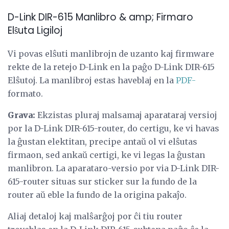
D-Link DIR-615 Manlibro & amp; Firmaro
Elŝuta Ligiloj
Vi povas elŝuti manlibrojn de uzanto kaj firmware
rekte de la retejo D-Link en la paĝo D-Link DIR-615
Elŝutoj. La manlibroj estas haveblaj en la
PDF-
formato.
Grava:
Ekzistas pluraj malsamaj aparataraj versioj
por la D-Link DIR-615-router, do certigu, ke vi havas
la ĝustan elektitan, precipe antaŭ ol vi elŝutas
firmaon, sed ankaŭ certigi, ke vi legas la ĝustan
manlibron. La aparataro-versio por via D-Link DIR-
615-router situas sur sticker sur la fundo de la
router aŭ eble la fundo de la origina pakaĵo.
Aliaj detaloj kaj malŝarĝoj por ĉi tiu router