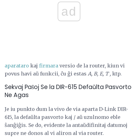
ad
aparataro
kaj
firmara
versio de la router, kiun vi
povus havi aŭ funkcii, ĉu ĝi estas
A, B, E, T ,
ktp.
Sekvaj Paŝoj Se la DIR-615 Defaŭlta Pasvorto
Ne Agas
Je iu punkto dum la vivo de via aparta D-Link DIR-
615, la defaŭlta pasvorto kaj / aŭ uzulnomo eble
ŝanĝiĝis. Se do, evidente la antaŭdifinitaj datumoj
supre ne donos al vi aliron al via router.