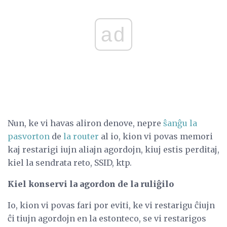
ad
Nun, ke vi havas aliron denove, nepre
ŝanĝu la
pasvorton
de
la router
al io, kion vi povas memori
kaj restarigi iujn aliajn agordojn, kiuj estis perditaj,
kiel la sendrata reto, SSID, ktp.
Kiel konservi la agordon de la ruliĝilo
Io, kion vi povas fari por eviti, ke vi restarigu ĉiujn
ĉi tiujn agordojn en la estonteco, se vi restarigos