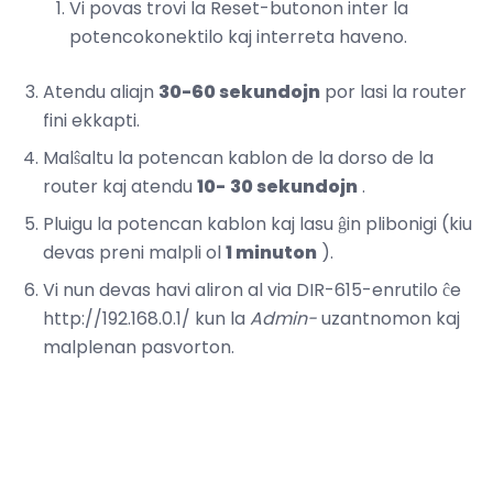
Vi povas trovi la Reset-butonon inter la
potencokonektilo kaj interreta haveno.
Atendu aliajn
30-60 sekundojn
por lasi la router
fini ekkapti.
Malŝaltu la potencan kablon de la dorso de la
router kaj atendu
10-
30 sekundojn
.
Pluigu la potencan kablon kaj lasu ĝin plibonigi (kiu
devas preni malpli ol
1 minuton
).
Vi nun devas havi aliron al via DIR-615-enrutilo ĉe
http://192.168.0.1/ kun la
Admin-
uzantnomon kaj
malplenan pasvorton.