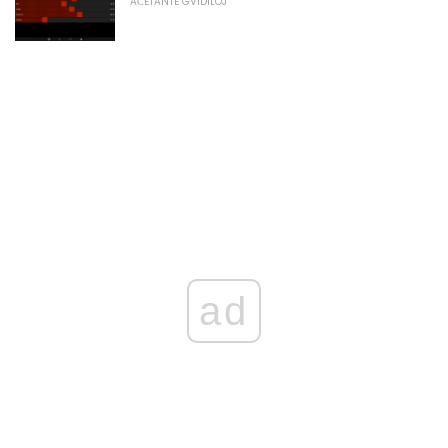
AĈETANTE GVIDILOJ
ad