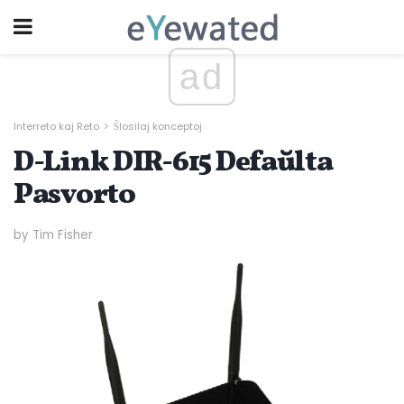
ad
Interreto kaj Reto
Ŝlosilaj konceptoj
D-Link DIR-615 Defaŭlta
Pasvorto
by Tim Fisher