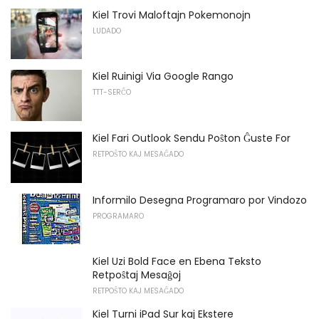
Kiel Trovi Maloftajn Pokemonojn
LUDADO
Kiel Ruinigi Via Google Rango
TTT-SERĈO
Kiel Fari Outlook Sendu Poŝton Ĝuste For
RETPOŜTO KAJ MESAĜADO
Informilo Desegna Programaro por Vindozo
PROGRAMARO
Kiel Uzi Bold Face en Ebena Teksto
Retpoŝtaj Mesaĝoj
RETPOŜTO KAJ MESAĜADO
Kiel Turni iPad Sur kaj Ekstere