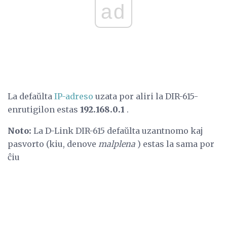
ad
La defaŭlta
IP-adreso
uzata por aliri la DIR-615-
enrutigilon estas
192.168.0.1
.
Noto:
La D-Link DIR-615 defaŭlta uzantnomo kaj
pasvorto (kiu, denove
malplena
) estas la sama por
ĉiu