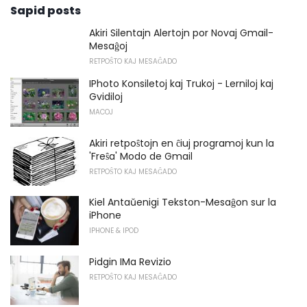
Sapid posts
Akiri Silentajn Alertojn por Novaj Gmail-
Mesaĝoj
RETPOŜTO KAJ MESAĜADO
IPhoto Konsiletoj kaj Trukoj - Lerniloj kaj
Gvidiloj
MACOJ
Akiri retpoŝtojn en ĉiuj programoj kun la
'Freŝa' Modo de Gmail
RETPOŜTO KAJ MESAĜADO
Kiel Antaŭenigi Tekston-Mesaĝon sur la
iPhone
IPHONE & IPOD
Pidgin IMa Revizio
RETPOŜTO KAJ MESAĜADO