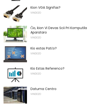
Kion VGA Signifas?
VINDOZO
Ĉio, kion Vi Devas Scii Pri Komputila
Aparataro
VINDOZO
Kio estas Patĉo?
VINDOZO
Kio Estas Referenco?
VINDOZO
Datuma Centro
VINDOZO