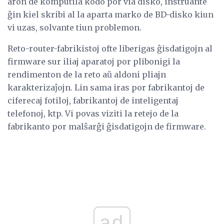
aron de komputila kodo por via disko, instruante
ĝin kiel skribi al la aparta marko de BD-disko kiun
vi uzas, solvante tiun problemon.
Reto-router-fabrikistoj ofte liberigas ĝisdatigojn al
firmware sur iliaj aparatoj por plibonigi la
rendimenton de la reto aŭ aldoni pliajn
karakterizaĵojn. Lin sama iras por fabrikantoj de
ciferecaj fotiloj, fabrikantoj de inteligentaj
telefonoj, ktp. Vi povas viziti la retejo de la
fabrikanto por malŝarĝi ĝisdatigojn de firmware.
ad