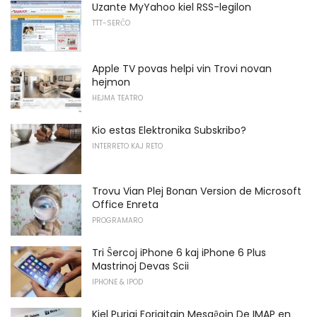
Uzante MyYahoo kiel RSS-legilon
TTT-SERĈO
Apple TV povas helpi vin Trovi novan
hejmon
HEJMA TEATRO
Kio estas Elektronika Subskribo?
INTERRETO KAJ RETO
Trovu Vian Plej Bonan Version de Microsoft
Office Enreta
PROGRAMARO
Tri Ŝercoj iPhone 6 kaj iPhone 6 Plus
Mastrinoj Devas Scii
IPHONE & IPOD
Kiel Purigi Forigitajn Mesaĝojn De IMAP en