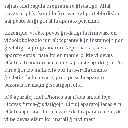
ŝajnas kiel regula programaro ĝisdatigo. Aliaj
povas impliki kopii la firmware al portebla disko
kaj poste ŝarĝi ĝin al la aparato permane.
Ekzemple, vi eble povos ĝisdatigi la firmware en
videolokolozolo nur akceptante iujn instajnojn por
ĝisdatigi la programaron. Neprobablas, ke la
aparato estas instalita en maniero, kie vi devas
elŝuti la firmaron permane kaj poste apliki ĝin. Tio
farus ĝin tro malfacile por la averaĝa uzanto
ĝisdatigi la firmware, precipe se la aparato
bezonas firmaajn ĝisdatigojn ofte.
IOS-aparatoj kiel iPhones kaj iPads ankaŭ foje
ricevas firma-ĝisdatigojn. Ĉi tiuj aparatoj lasas vin
elŝuti kaj instali la firmware de la aparato mem, do
vi ne devas elŝuti kaj instali ĝin vi mem.