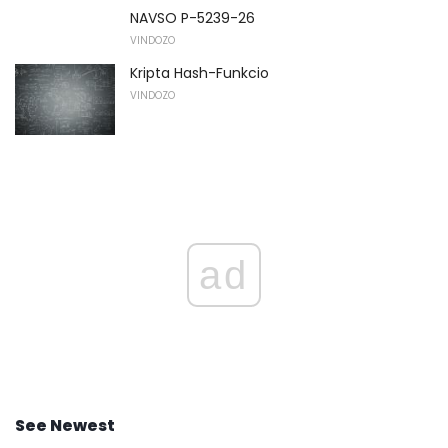
NAVSO P-5239-26
VINDOZO
Kripta Hash-Funkcio
VINDOZO
ad
See Newest