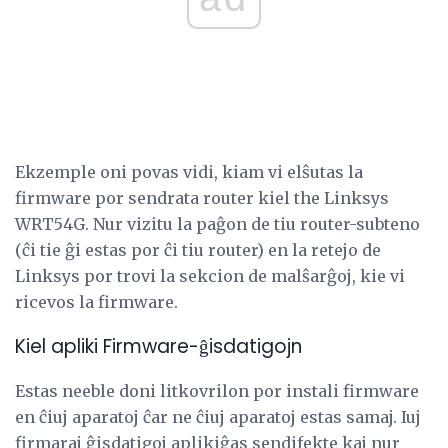
Ekzemple oni povas vidi, kiam vi elŝutas la
firmware por sendrata router kiel the Linksys
WRT54G. Nur vizitu la paĝon de tiu router-subteno
(ĉi tie ĝi estas por ĉi tiu router) en la retejo de
Linksys por trovi la sekcion de malŝarĝoj, kie vi
ricevos la firmware.
Kiel apliki Firmware-ĝisdatigojn
Estas neeble doni litkovrilon por instali firmware
en ĉiuj aparatoj ĉar ne ĉiuj aparatoj estas samaj. Iuj
firmaraj ĝisdatigoj aplikiĝas sendifekte kaj nur