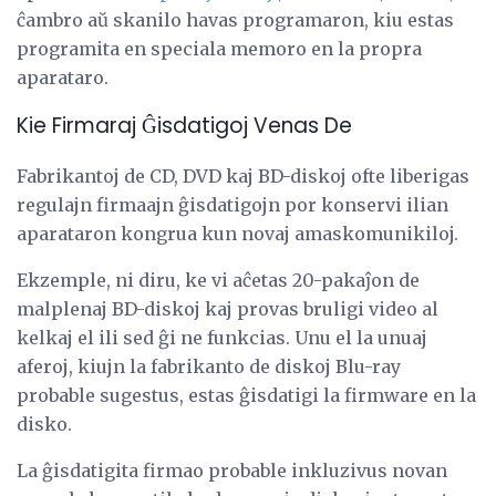
ĉambro aŭ skanilo havas programaron, kiu estas
programita en speciala memoro en la propra
aparataro.
Kie Firmaraj Ĝisdatigoj Venas De
Fabrikantoj de CD, DVD kaj BD-diskoj ofte liberigas
regulajn firmaajn ĝisdatigojn por konservi ilian
aparataron kongrua kun novaj amaskomunikiloj.
Ekzemple, ni diru, ke vi aĉetas 20-pakaĵon de
malplenaj BD-diskoj kaj provas bruligi video al
kelkaj el ili sed ĝi ne funkcias. Unu el la unuaj
aferoj, kiujn la fabrikanto de diskoj Blu-ray
probable sugestus, estas ĝisdatigi la firmware en la
disko.
La ĝisdatigita firmao probable inkluzivus novan