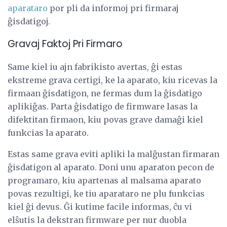
aparataro
por pli da informoj pri firmaraj
ĝisdatigoj.
Gravaj Faktoj Pri Firmaro
Same kiel iu ajn fabrikisto avertas, ĝi estas
ekstreme grava certigi, ke la aparato, kiu ricevas la
firmaan ĝisdatigon, ne fermas dum la ĝisdatigo
aplikiĝas. Parta ĝisdatigo de firmware lasas la
difektitan firmaon, kiu povas grave damaĝi kiel
funkcias la aparato.
Estas same grava eviti apliki la malĝustan firmaran
ĝisdatigon al aparato. Doni unu aparaton pecon de
programaro, kiu apartenas al malsama aparato
povas rezultigi, ke tiu aparataro ne plu funkcias
kiel ĝi devus. Ĝi kutime facile informas, ĉu vi
elŝutis la dekstran firmware per nur duobla