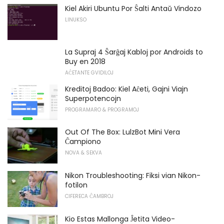
Kiel Akiri Ubuntu Por Ŝalti Antaŭ Vindozo
LINUKSO
La Supraj 4 Ŝarĝaj Kabloj por Androids to
Buy en 2018
AĈETANTE GVIDILOJ
Kreditoj Badoo: Kiel Aĉeti, Gajni Viajn
Superpotencojn
PROGRAMARO & PROGRAMOJ
Out Of The Box: LulzBot Mini Vera
Ĉampiono
NOVA & SEKVA
Nikon Troubleshooting: Fiksi vian Nikon-
fotilon
CIFERECA ĈAMBROJ
Kio Estas Mallonga Ĵetita Video-