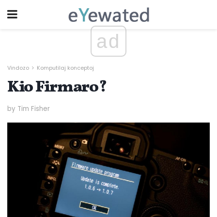
ad
Vindozo
Komputilaj konceptoj
Kio Firmaro?
by Tim Fisher