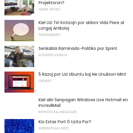
Projektoron?
HEJMA TEATRO
Kiel Uzi Tiri Kotizojn por aldoni Vida Flare al
Longaj Artikoloj
PROGRAMARO
Senkabla Raminado-Politiko por Sprint
AĈETANTE GVIDILOJ
5 Razoj por Uzi Ubuntu kaj Ne Linukson Mint
LINUKSO
Kiel aliri Senpagan Windows Live Hotmail en
IncrediMail
RETPOŜTO KAJ MESAĜADO
Kio Estas Port 0 Uzita Por?
INTERRETO KAJ RETO