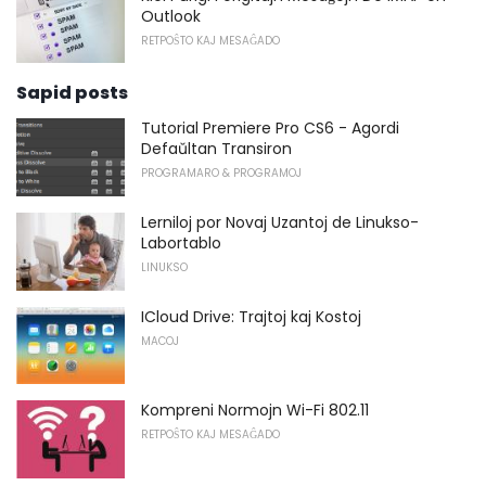
Outlook
RETPOŜTO KAJ MESAĜADO
Sapid posts
Tutorial Premiere Pro CS6 - Agordi
Defaŭltan Transiron
PROGRAMARO & PROGRAMOJ
Lerniloj por Novaj Uzantoj de Linukso-
Labortablo
LINUKSO
ICloud Drive: Trajtoj kaj Kostoj
MACOJ
Kompreni Normojn Wi-Fi 802.11
RETPOŜTO KAJ MESAĜADO