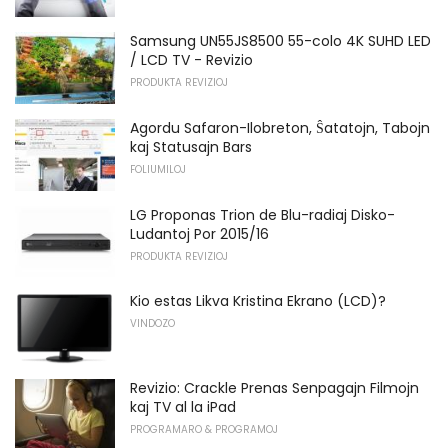
Samsung UN55JS8500 55-colo 4K SUHD LED
/ LCD TV - Revizio
PRODUKTA REVIZIOJ
Agordu Safaron-Ilobreton, Ŝatatojn, Tabojn
kaj Statusajn Bars
FOLIUMILOJ
LG Proponas Trion de Blu-radiaj Disko-
Ludantoj Por 2015/16
PRODUKTA REVIZIOJ
Kio estas Likva Kristina Ekrano (LCD)?
VINDOZO
Revizio: Crackle Prenas Senpagajn Filmojn
kaj TV al la iPad
PROGRAMARO & PROGRAMOJ