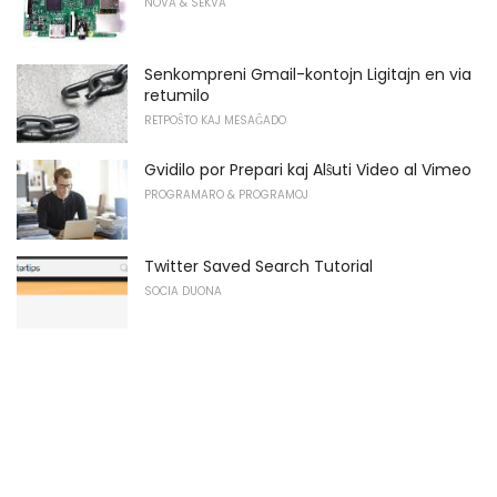
NOVA & SEKVA
Senkompreni Gmail-kontojn Ligitajn en via
retumilo
RETPOŜTO KAJ MESAĜADO
Gvidilo por Prepari kaj Alŝuti Video al Vimeo
PROGRAMARO & PROGRAMOJ
Twitter Saved Search Tutorial
SOCIA DUONA