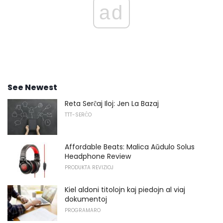
ad
See Newest
Reta Serĉaj Iloj: Jen La Bazaj
TTT-SERĈO
Affordable Beats: Malica Aŭdulo Solus
Headphone Review
PRODUKTA REVIZIOJ
Kiel aldoni titolojn kaj piedojn al viaj
dokumentoj
PROGRAMARO