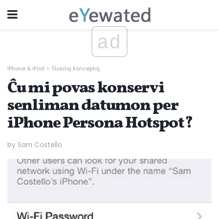
ad
IPhone & iPod
Ŝlosilaj konceptoj
Ĉu mi povas konservi
senliman datumon per
iPhone Persona Hotspot?
by Sam Costello