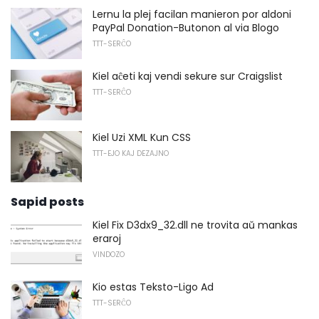
Lernu la plej facilan manieron por aldoni
PayPal Donation-Butonon al via Blogo
TTT-SERĈO
Kiel aĉeti kaj vendi sekure sur Craigslist
TTT-SERĈO
Kiel Uzi XML Kun CSS
TTT-EJO KAJ DEZAJNO
Sapid posts
Kiel Fix D3dx9_32.dll ne trovita aŭ mankas
eraroj
VINDOZO
Kio estas Teksto-Ligo Ad
TTT-SERĈO