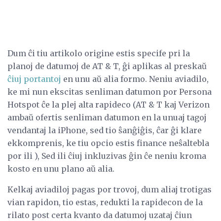
Dum ĉi tiu artikolo origine estis specife pri la
planoj de datumoj de AT & T, ĝi aplikas al preskaŭ
ĉiuj portantoj
en unu aŭ alia formo. Neniu aviadilo,
ke mi nun ekscitas senliman datumon por Persona
Hotspot ĉe la plej alta rapideco (AT & T kaj Verizon
ambaŭ ofertis senliman datumon en la unuaj tagoj
vendantaj la iPhone, sed tio ŝanĝiĝis, ĉar ĝi klare
ekkomprenis, ke tiu opcio estis finance neŝaltebla
por ili ), Sed ili ĉiuj inkluzivas ĝin ĉe neniu kroma
kosto en unu plano aŭ alia.
Kelkaj aviadiloj pagas por trovoj, dum aliaj trotigas
vian rapidon, tio estas, redukti la rapidecon de la
rilato post certa kvanto da datumoj uzataj ĉiun