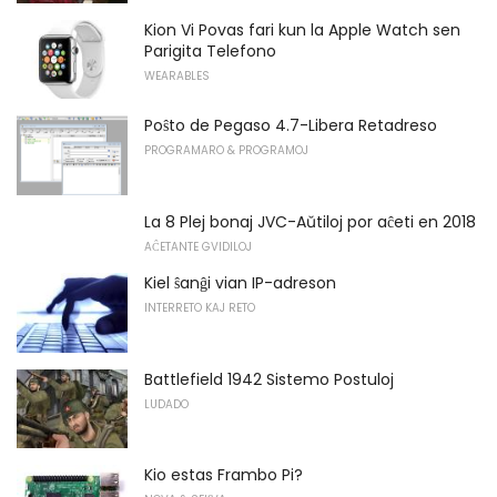
Kion Vi Povas fari kun la Apple Watch sen
Parigita Telefono
WEARABLES
Poŝto de Pegaso 4.7-Libera Retadreso
PROGRAMARO & PROGRAMOJ
La 8 Plej bonaj JVC-Aŭtiloj por aĉeti en 2018
AĈETANTE GVIDILOJ
Kiel ŝanĝi vian IP-adreson
INTERRETO KAJ RETO
Battlefield 1942 Sistemo Postuloj
LUDADO
Kio estas Frambo Pi?