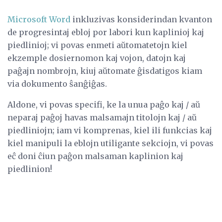
Microsoft Word
inkluzivas konsiderindan kvanton
de progresintaj ebloj por labori kun kaplinioj kaj
piedlinioj; vi povas enmeti aŭtomatetojn kiel
ekzemple dosiernomon kaj vojon, datojn kaj
paĝajn nombrojn, kiuj aŭtomate ĝisdatigos kiam
via dokumento ŝanĝiĝas.
Aldone, vi povas specifi, ke la unua paĝo kaj / aŭ
neparaj paĝoj havas malsamajn titolojn kaj / aŭ
piedliniojn; iam vi komprenas, kiel ili funkcias kaj
kiel manipuli la eblojn utiligante sekciojn, vi povas
eĉ doni ĉiun paĝon malsaman kaplinion kaj
piedlinion!