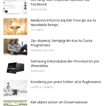
Facebook
SOCIA DUONA
Medicina Informo kaj Kiel Trovi ĝin sur la
Nevidebla Retejo
TTT-SERĈO
Zip-dosieroj: Senŝipigi Ilin Kun la Ĝusta
Programaro
INTERRETO KAJ RETO
Samsung Enkondukas Bio-Procesoron por
Wearables
WEARABLES
Konsiletoj por preni fotilon al la flughaveno
CIFERECA ĈAMBROJ
Kiel aldoni sonon en Dreamweaver