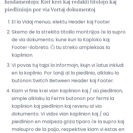
fundamentojn: Kiel krei kaj redakti titolojn kaj
piedliniojn por via Vortaj dokumentoj.
El la Vidaj menuo, elektu Header kaj Footer
Skemo de la strekita titolilo montriĝos ĉe la supro
de via dokumento, kune kun la Kaploko kaj
Footer-ilobreto. Ĉi tiu streko ampleksas la
kaplinion.
Vi povas tuj tajpi la informojn, kiujn vi ŝatus inkludi
en la kaplinio. Por ŝanĝi al la piedlinio, alklaku la
butonon Switch Between Header kaj Footer.
Kiam vi finis krei vian kaplinion kaj / aŭ piedlinion,
simple alklaku la Fermi butonon por fermi la
kaplinion kaj piedlinion kaj revenu al via
dokumento. Vi vidos vian kaplinion kaj / aŭ
piedlinion en malpeza griza tiparo ĉe la supro kaj
malsupro de la paĝo, respektive kiam vi estas en