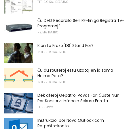
TTT-EJO KAJ DEZAJNO
Ĉu DVD Recordilo Sen RF-Eniga Registra Tv-
Programoj?
HEJMA TEATRO
Kion La Frazo 'DS' Stand For?
INTERRETO KAJ RETO
Ĉu du routeroj estu uzataj en la sama
Hejma Reto?
INTERRETO KAJ RETO
Dek aferoj Gepatroj Povas Fari Ĝuste Nun
Por Konservi Infanojn Sekure Enreta
TTT-SERĈO
Instrukcioj por Nova Outlook.com
Retpoŝto-konto