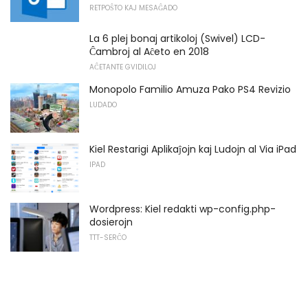
RETPOŜTO KAJ MESAĜADO
La 6 plej bonaj artikoloj (Swivel) LCD-
Ĉambroj al Aĉeto en 2018
AĈETANTE GVIDILOJ
Monopolo Familio Amuza Pako PS4 Revizio
LUDADO
Kiel Restarigi Aplikaĵojn kaj Ludojn al Via iPad
IPAD
Wordpress: Kiel redakti wp-config.php-
dosierojn
TTT-SERĈO