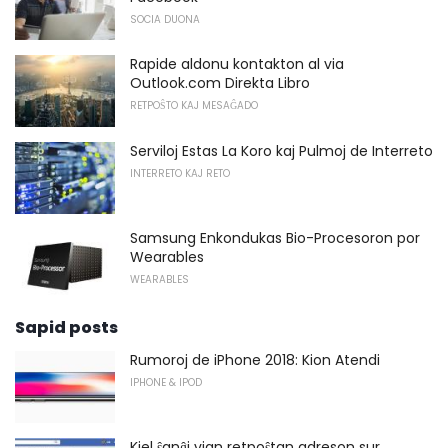
SOCIA DUONA
Rapide aldonu kontakton al via
Outlook.com Direkta Libro
RETPOŜTO KAJ MESAĜADO
Serviloj Estas La Koro kaj Pulmoj de Interreto
INTERRETO KAJ RETO
Samsung Enkondukas Bio-Procesoron por
Wearables
WEARABLES
Sapid posts
Rumoroj de iPhone 2018: Kion Atendi
IPHONE & IPOD
Kiel ŝanĝi vian retpoŝtan adreson sur