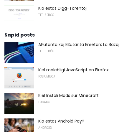
Kio estas Digg-Torentoj
TTT-SERĈO
Sapid posts
Alŝutanta kaj Elŝutanta Enretan: La Bazaj
TTT-SERĈO
Kiel malebligi JavaScript en Firefox
FOLIUMILOJ
Kiel Instali Mods sur Minecraft
LUDADO
Kio estas Android Pay?
ANDROID