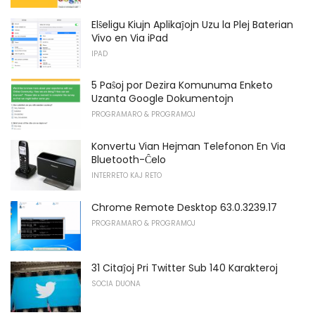
Elŝeligu Kiujn Aplikaĵojn Uzu la Plej Baterian
Vivo en Via iPad
IPAD
5 Paŝoj por Dezira Komunuma Enketo
Uzanta Google Dokumentojn
PROGRAMARO & PROGRAMOJ
Konvertu Vian Hejman Telefonon En Via
Bluetooth-Ĉelo
INTERRETO KAJ RETO
Chrome Remote Desktop 63.0.3239.17
PROGRAMARO & PROGRAMOJ
31 Citaĵoj Pri Twitter Sub 140 Karakteroj
SOCIA DUONA