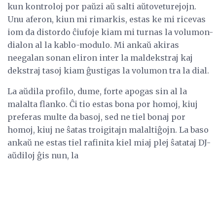
kun kontroloj por paŭzi aŭ salti aŭtoveturejojn.
Unu aferon, kiun mi rimarkis, estas ke mi ricevas
iom da distordo ĉiufoje kiam mi turnas la volumon-
dialon al la kablo-modulo. Mi ankaŭ akiras
neegalan sonan eliron inter la maldekstraj kaj
dekstraj tasoj kiam ĝustigas la volumon tra la dial.
La aŭdila profilo, dume, forte apogas sin al la
malalta flanko. Ĉi tio estas bona por homoj, kiuj
preferas multe da basoj, sed ne tiel bonaj por
homoj, kiuj ne ŝatas troigitajn malaltiĝojn. La baso
ankaŭ ne estas tiel rafinita kiel miaj plej ŝatataj DJ-
aŭdiloj ĝis nun, la