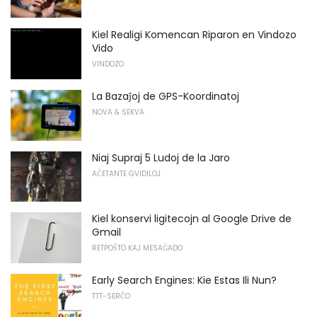
Kiel Realigi Komencan Riparon en Vindozo
Vido
VINDOZO
La Bazaĵoj de GPS-Koordinatoj
NOVA & SEKVA
Niaj Supraj 5 Ludoj de la Jaro
AĈETANTE GVIDILOJ
Kiel konservi ligitecojn al Google Drive de
Gmail
RETPOŜTO KAJ MESAĜADO
Early Search Engines: Kie Estas Ili Nun?
TTT-SERĈO