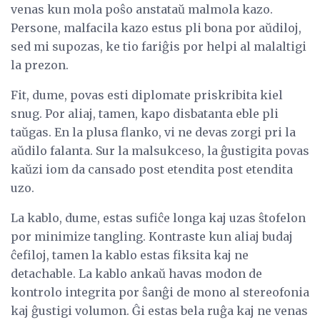
venas kun mola poŝo anstataŭ malmola kazo.
Persone, malfacila kazo estus pli bona por aŭdiloj,
sed mi supozas, ke tio fariĝis por helpi al malaltigi
la prezon.
Fit, dume, povas esti diplomate priskribita kiel
snug. Por aliaj, tamen, kapo disbatanta eble pli
taŭgas. En la plusa flanko, vi ne devas zorgi pri la
aŭdilo falanta. Sur la malsukceso, la ĝustigita povas
kaŭzi iom da cansado post etendita post etendita
uzo.
La kablo, dume, estas sufiĉe longa kaj uzas ŝtofelon
por minimize tangling. Kontraste kun aliaj budaj
ĉefiloj, tamen la kablo estas fiksita kaj ne
detachable. La kablo ankaŭ havas modon de
kontrolo integrita por ŝanĝi de mono al stereofonia
kaj ĝustigi volumon. Ĝi estas bela ruĝa kaj ne venas