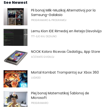
See Newest
Pli bonaj Milk-Muzikaj Alternativoj por la
Samsung-Galaksio
PROGRAMARO & PROGRAMOJ
Lernu Kion IDE Rimedoj en Reteja Disvolviĝo
TTT-EJO KAJ DEZAJNO
NOOK Koloro Ricevas Ĝisdatigu, App Store
AĈETANTE GVIDILOJ
Mortal Kombat Trompantoj sur Xbox 360
LUDADO
Plej bonaj Matematikaj Ŝablonoj de
Microsoft
PROGRAMARO