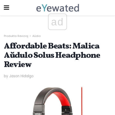
ad
Produkta Revizioj
Aŭdio
Affordable Beats: Malica
Aŭdulo Solus Headphone
Review
by Jason Hidalgo