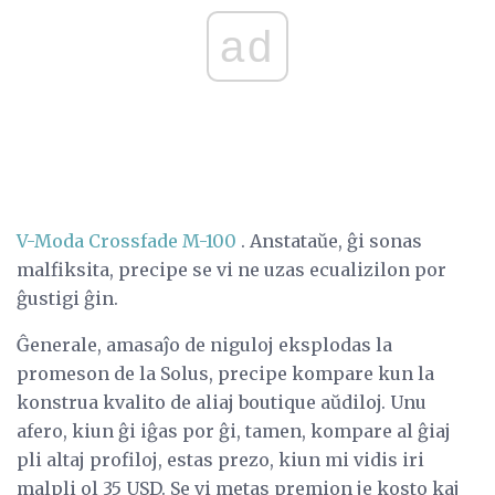
ad
V-Moda Crossfade M-100
. Anstataŭe, ĝi sonas
malfiksita, precipe se vi ne uzas ecualizilon por
ĝustigi ĝin.
Ĝenerale, amasaĵo de niguloj eksplodas la
promeson de la Solus, precipe kompare kun la
konstrua kvalito de aliaj boutique aŭdiloj. Unu
afero, kiun ĝi iĝas por ĝi, tamen, kompare al ĝiaj
pli altaj profiloj, estas prezo, kiun mi vidis iri
malpli ol 35 USD. Se vi metas premion je kosto kaj