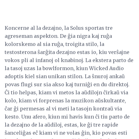
Koncerne al la dezajno, la Solus sportas tre
agreseman aspekton. De ĝia nigra kaj ruĝa
kolorskemo al sia ruĝa, troigita stilo, la
testosterona ŝarĝita dezajno estas io, kiu verŝajne
vokos pli al infanoj ol knabinoj. La ekstera parto de
la tasoj uzas la bowlformon, kiun Wicked Audio
adoptis kiel sian unikan stilon. La ŝnuroj ankaŭ
povas flugi sur sia akso kaj turniĝi en du direktoj.
Ĉi tio helpas, kiam vi metos la aŭdilojn ĉirkaŭ via
kolo, kiam vi forprenas la muzikon aŭskultante,
ĉar ĝi permesas al vi meti la tasojn kontraŭ via
kesto. Unu afero, kiun mi havis kun ĉi tiu parto de
la dezajno de la aŭdiloj, estas, ke ĝi tre rapide
ŝanceliĝas eĉ kiam vi ne volas ĝin, kio povas esti