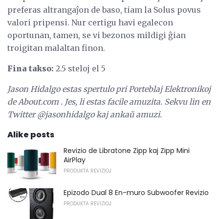
preferas altrangaĵon de baso, tiam la Solus povus
valori pripensi. Nur certigu havi egalecon
oportunan, tamen, se vi bezonos mildigi ĝian
troigitan malaltan finon.
Fina takso:
2.5 steloj el 5
Jason Hidalgo estas
spertulo
pri
Porteblaj Elektronikoj
de
About.com
.
Jes, li estas facile amuzita.
Sekvu lin en
Twitter
@jasonhidalgo
kaj ankaŭ amuzi.
Alike posts
Revizio de Libratone Zipp kaj Zipp Mini
AirPlay
PRODUKTA REVIZIOJ
Epizodo Dual 8 En-muro Subwoofer Revizio
PRODUKTA REVIZIOJ