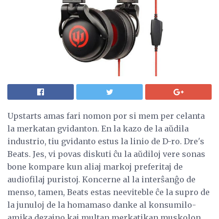
Upstarts amas fari nomon por si mem per celanta
la merkatan gvidanton. En la kazo de la aŭdila
industrio, tiu gvidanto estus la linio de D-ro. Dre's
Beats. Jes, vi povas diskuti ĉu la aŭdiloj vere sonas
bone kompare kun aliaj markoj preferitaj de
audiofilaj puristoj. Koncerne al la interŝanĝo de
menso, tamen, Beats estas neeviteble ĉe la supro de
la junuloj de la homamaso danke al konsumilo-
amika dezajno kaj multan merkatikan muskolon.