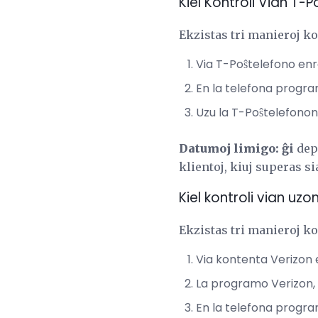
Kiel Kontroli Vian T
Ekzistas tri manieroj ko
Via T-Poŝtelefono en
En la telefona progr
Uzu la T-Poŝtelefonon 
Datumoj limigo: ĝi
depe
klientoj, kiuj superas s
Kiel kontroli vian uz
Ekzistas tri manieroj k
Via kontenta Verizon
La programo Verizon, k
En la telefona progr