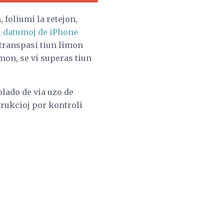
 foliumi la retejon,
i datumoj de iPhone
 transpasi tiun limon
on, se vi superas tiun
olado de via uzo de
trukcioj por kontroli