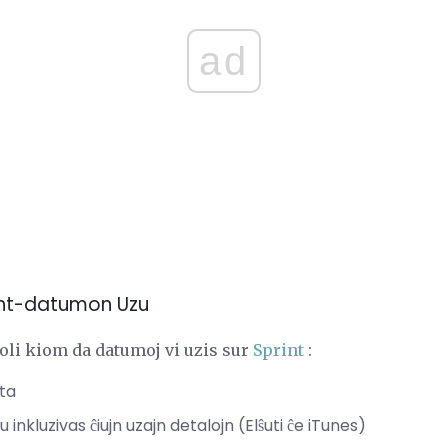
ad
rint-datumon Uzu
oli kiom da datumoj vi uzis sur
Sprint
:
ta
 inkluzivas ĉiujn uzajn detalojn (Elŝuti ĉe iTunes)