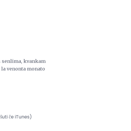
is senlima, kvankam
is la venonta monato
ŝuti ĉe iTunes)