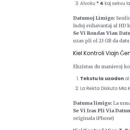
Alvoku
* 4
kaj sekvu l
Datumoj Limigo:
Senlim
ludoj enhavantaj al HD k
Se Vi Rondas Vian Da
uzas pli ol 23 GB da da
Kiel Kontroli Viajn Ĝe
Ekzistas du manieroj ko
Tekstu la
uzadon
a
La Rekta Diskuto Mia 
Datuma limigo:
La unua
Se Vi Iras Pli Via Datu
originala iPhone)