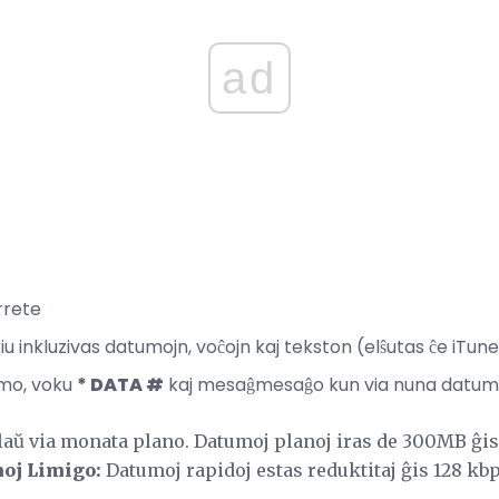
ad
rrete
u inkluzivas datumojn, voĉojn kaj tekston (elŝutas ĉe iTun
amo, voku
* DATA #
kaj mesaĝmesaĝo kun via nuna datumo 
laŭ via monata plano. Datumoj planoj iras de 300MB ĝ
moj Limigo:
Datumoj rapidoj estas reduktitaj ĝis 128 kbps