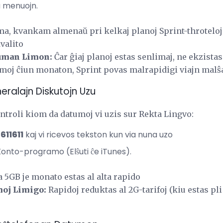
a menuojn.
a, kvankam almenaŭ pri kelkaj planoj Sprint-throteloj 
valito
tuman Limon:
Ĉar ĝiaj planoj estas senlimaj, ne ekzista
tumoj ĉiun monaton, Sprint povas malrapidigi viajn malŝ
neralajn Diskutojn Uzu
ntroli kiom da datumoj vi uzis sur Rekta Lingvo:
l
611611
kaj vi ricevos tekston kun via nuna uzo
Konto-programo (Elŝuti ĉe iTunes).
 5GB je monato estas al alta rapido
moj Limigo:
Rapidoj reduktas al 2G-tarifoj (kiu estas pli