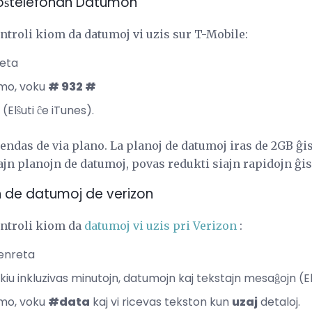
-Poŝtelefonan Datumon
ntroli kiom da datumoj vi uzis sur T-Mobile:
reta
amo, voku
# 932 #
(Elŝuti ĉe iTunes).
ndas de via plano. La planoj de datumoj iras de 2GB ĝ
iajn planojn de datumoj, povas redukti siajn rapidojn ĝ
on de datumoj de verizon
ontroli kiom da
datumoj vi uzis pri Verizon
:
 enreta
iu inkluzivas minutojn, datumojn kaj tekstajn mesaĝojn (El
amo, voku
#data
kaj vi ricevas tekston kun
uzaj
detaloj.