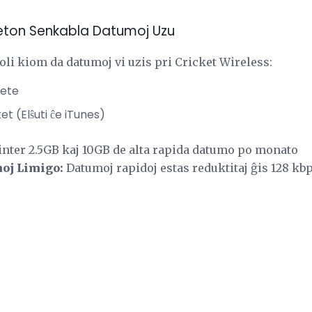
iketon Senkabla Datumoj Uzu
li kiom da datumoj vi uzis pri Cricket Wireless:
rete
t (Elŝuti ĉe iTunes)
inter 2.5GB kaj 10GB de alta rapida datumo po monato
moj Limigo:
Datumoj rapidoj estas reduktitaj ĝis 128 kbps