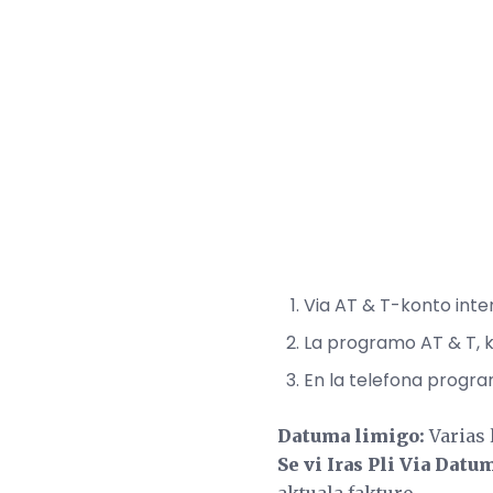
Via AT & T-konto inte
La programo AT & T, ki
En la telefona progr
Datuma limigo:
Varias 
Se vi Iras Pli Via Datu
aktuala fakturo