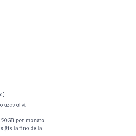
es)
uzos al vi.
is 50GB por monato
 ĝis la fino de la