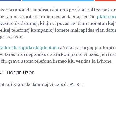
zanta tunon de sendrata datumo por kontroli retpoŝton,
zi apps. Uzanta datumojn estas facila, sed ĉiu
plano pr
 kvanto da datumoj, kiujn vi povas uzi ĉiun monaton kaj
lkaj telefonaj kompanioj iomete malrapidas vian datum
age-kotizon.
tadon de rapida ekspluatado
aŭ ekstra ŝarĝoj per kontr
vi faras tion dependas de kia kompanio vi uzas. Jen ins
 ĉiu grava usona telefona firmao kiu vendas la iPhone.
 & T Datan Uzon
ntroli kiom da datumoj vi uzis ĉe AT & T: