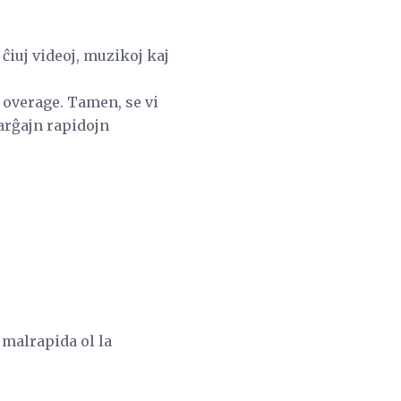
ĉiuj videoj, muzikoj kaj
s overage. Tamen, se vi
arĝajn rapidojn
 malrapida ol la