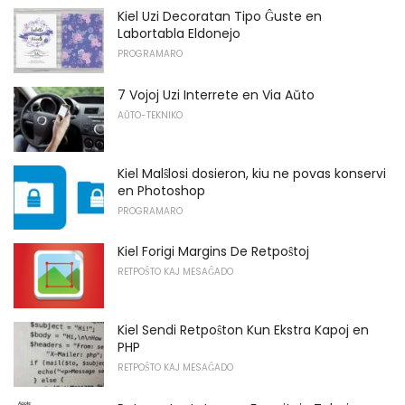
Kiel Uzi Decoratan Tipo Ĝuste en
Labortabla Eldonejo
PROGRAMARO
7 Vojoj Uzi Interrete en Via Aŭto
AŬTO-TEKNIKO
Kiel Malŝlosi dosieron, kiu ne povas konservi
en Photoshop
PROGRAMARO
Kiel Forigi Margins De Retpoŝtoj
RETPOŜTO KAJ MESAĜADO
Kiel Sendi Retpoŝton Kun Ekstra Kapoj en
PHP
RETPOŜTO KAJ MESAĜADO