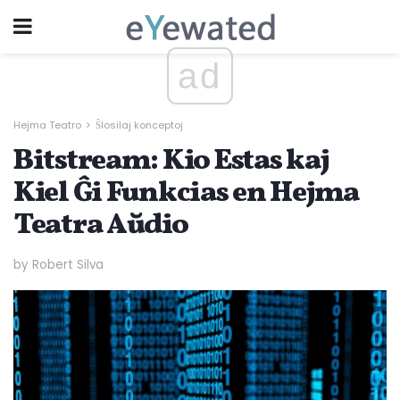
ad
Hejma Teatro
Ŝlosilaj konceptoj
Bitstream: Kio Estas kaj
Kiel Ĝi Funkcias en Hejma
Teatra Aŭdio
by Robert Silva