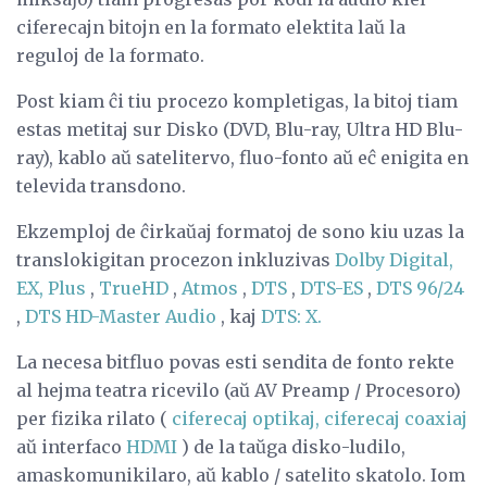
ciferecajn bitojn en la formato elektita laŭ la
reguloj de la formato.
Post kiam ĉi tiu procezo kompletigas, la bitoj tiam
estas metitaj sur Disko (DVD, Blu-ray, Ultra HD Blu-
ray), kablo aŭ satelitervo, fluo-fonto aŭ eĉ enigita en
televida transdono.
Ekzemploj de ĉirkaŭaj formatoj de sono kiu uzas la
translokigitan procezon inkluzivas
Dolby Digital,
EX, Plus
,
TrueHD
,
Atmos
,
DTS
,
DTS-ES
,
DTS 96/24
,
DTS HD-Master Audio
, kaj
DTS: X.
La necesa bitfluo povas esti sendita de fonto rekte
al hejma teatra ricevilo (aŭ AV Preamp / Procesoro)
per fizika rilato (
ciferecaj optikaj, ciferecaj coaxiaj
aŭ interfaco
HDMI
) de la taŭga disko-ludilo,
amaskomunikilaro, aŭ kablo / satelito skatolo. Iom