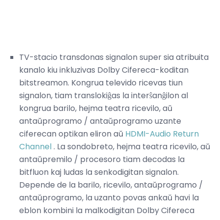
TV-stacio transdonas signalon super sia atribuita
kanalo kiu inkluzivas Dolby Cifereca-koditan
bitstreamon. Kongrua televido ricevas tiun
signalon, tiam translokiĝas la interŝanĝilon al
kongrua barilo, hejma teatra ricevilo, aŭ
antaŭprogramo / antaŭprogramo uzante
ciferecan optikan eliron aŭ
HDMI-Audio Return
Channel
. La sondobreto, hejma teatra ricevilo, aŭ
antaŭpremilo / procesoro tiam decodas la
bitfluon kaj ludas la senkodigitan signalon.
Depende de la barilo, ricevilo, antaŭprogramo /
antaŭprogramo, la uzanto povas ankaŭ havi la
eblon kombini la malkodigitan Dolby Cifereca