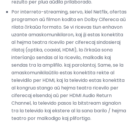
rezulto per plua aŭdila prilaborado.
Por interreto-streaming, servo, kiel Netflix, ofertas
programon aŭ filmon kodita en Dolby Cifereca aŭ
rilata ĉirkaŭa formato. Se vi ricevas tiun enhavon
uzante amaskomunikilaron, kaj ĝi estas konektita
al hejma teatra ricevilo per ciferecaj sindosieraj
rilatoj (optika, coaxial, HDMI), la ĉirkaŭa sona
interŝanĝo sendas al la ricevilo, malkodis kaj
sendas tra la amplifilo. kaj parolantoj. Same, se la
amaskomunikilaŭtilo estas konektita rekte al
televidilo per HDMI, kaj la televido estas konektita
al kongrua stango aŭ hejma teatra ricevilo per
ciferecaj elsendoj aŭ per HDMI Audio Return
Channel, la televido pasos la bitstream signalon
tra la televido kaj ekstere al la sana barilo / hejma
teatro por malkodigo kaj plifortigo.