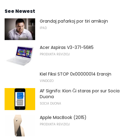
See Newest
Grandaj pafarkoj por tiri amikojn
IPAD
Acer Aspiras V3-371-56R5
PRODUKTA REVIZIOJ
Kiel Fiksi STOP 0x00000014 Erarojn
VINDOZO
AF Signifo: Kion Ĝi staras por sur Socia
Duona
SOCIA DUONA
Apple MacBook (2015)
PRODUKTA REVIZIOJ