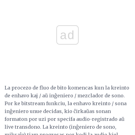
ad
La procezo de fluo de bito komencas kun la kreinto
de enhavo kaj / aŭ inĝeniero / mezclador de sono.
Por ke bitstream funkciu, la enhavo kreinto / sona
inĝeniero unue decidas, kio ĉirkaŭas sonan
formaton por uzi por specifa audio-registrado aŭ
live transdono. La kreinto (inĝeniero de sono,
miksaĵo) tiam progresas por kodi la audio kiel