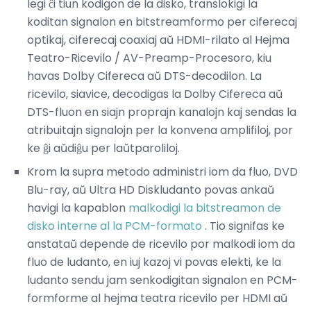
legi ĉi tiun kodigon de la disko, translokigi la
koditan signalon en bitstreamformo per ciferecaj
optikaj, ciferecaj coaxiaj aŭ HDMI-rilato al Hejma
Teatro-Ricevilo / AV-Preamp-Procesoro, kiu
havas Dolby Cifereca aŭ DTS-decodilon. La
ricevilo, siavice, decodigas la Dolby Cifereca aŭ
DTS-fluon en siajn proprajn kanalojn kaj sendas la
atribuitajn signalojn per la konvena amplifiloj, por
ke ĝi aŭdiĝu per laŭtparoliloj.
Krom la supra metodo administri iom da fluo, DVD
Blu-ray, aŭ Ultra HD Diskludanto povas ankaŭ
havigi la kapablon
malkodigi la bitstreamon de
disko interne al la PCM-formato
. Tio signifas ke
anstataŭ depende de ricevilo por malkodi iom da
fluo de ludanto, en iuj kazoj vi povas elekti, ke la
ludanto sendu jam senkodigitan signalon en PCM-
formforme al hejma teatra ricevilo per HDMI aŭ