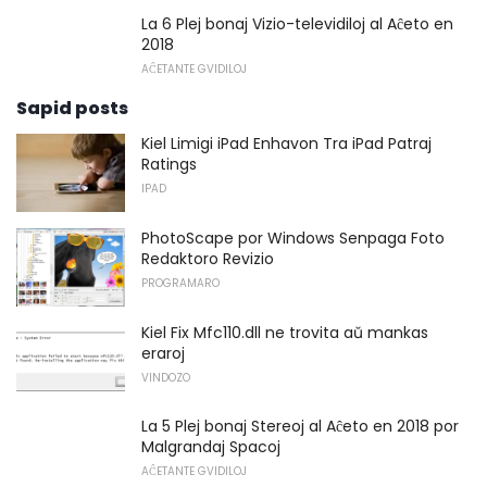
La 6 Plej bonaj Vizio-televidiloj al Aĉeto en
2018
AĈETANTE GVIDILOJ
Sapid posts
Kiel Limigi iPad Enhavon Tra iPad Patraj
Ratings
IPAD
PhotoScape por Windows Senpaga Foto
Redaktoro Revizio
PROGRAMARO
Kiel Fix Mfc110.dll ne trovita aŭ mankas
eraroj
VINDOZO
La 5 Plej bonaj Stereoj al Aĉeto en 2018 por
Malgrandaj Spacoj
AĈETANTE GVIDILOJ