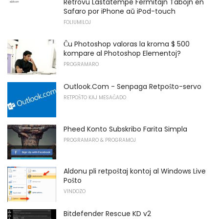
Retrovu Lastatempe Fermitajn Tabojn en
Safaro por iPhone aŭ iPod-touch
FOLIUMILOJ
Ĉu Photoshop valoras la kroma $ 500
kompare al Photoshop Elementoj?
PROGRAMARO
Outlook.Com - Senpaga Retpoŝto-servo
RETPOŜTO KAJ MESAĜADO
Pheed Konto Subskribo Farita Simpla
PROGRAMARO & PROGRAMOJ
Aldonu pli retpoŝtaj kontoj al Windows Live
Poŝto
VINDOZO
Bitdefender Rescue KD v2