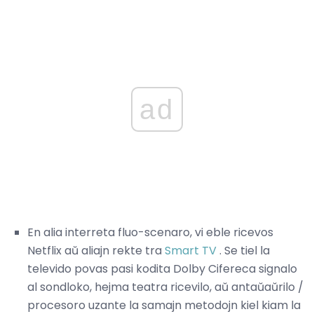
ad
En alia interreta fluo-scenaro, vi eble ricevos
Netflix aŭ aliajn rekte tra
Smart TV
. Se tiel la
televido povas pasi kodita Dolby Cifereca signalo
al sondloko, hejma teatra ricevilo, aŭ antaŭaŭrilo /
procesoro uzante la samajn metodojn kiel kiam la