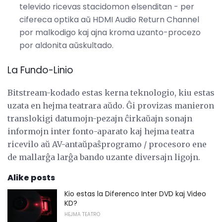
televido ricevas stacidomon elsenditan - per
cifereca optika aŭ HDMI Audio Return Channel
por malkodigo kaj ajna kroma uzanto-procezo
por aldonita aŭskultado.
La Fundo-Linio
Bitstream-kodado estas kerna teknologio, kiu estas
uzata en hejma teatrara aŭdo. Ĝi provizas manieron
translokigi datumojn-pezajn ĉirkaŭajn sonajn
informojn inter fonto-aparato kaj hejma teatra
ricevilo aŭ AV-antaŭpaŝprogramo / procesoro ene
de mallarĝa larĝa bando uzante diversajn ligojn.
Alike posts
Kio estas la Diferenco Inter DVD kaj Video
KD?
HEJMA TEATRO