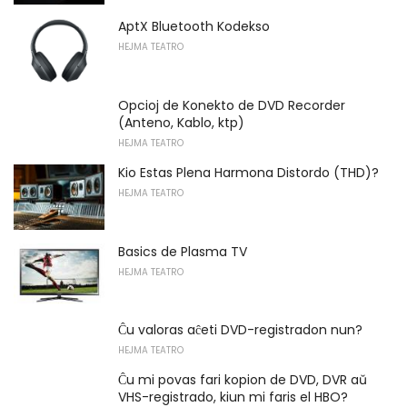
AptX Bluetooth Kodekso
HEJMA TEATRO
Opcioj de Konekto de DVD Recorder
(Anteno, Kablo, ktp)
HEJMA TEATRO
Kio Estas Plena Harmona Distordo (THD)?
HEJMA TEATRO
Basics de Plasma TV
HEJMA TEATRO
Ĉu valoras aĉeti DVD-registradon nun?
HEJMA TEATRO
Ĉu mi povas fari kopion de DVD, DVR aŭ
VHS-registrado, kiun mi faris el HBO?