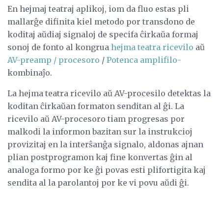
En hejmaj teatraj aplikoj, iom da fluo estas pli
mallarĝe difinita kiel metodo por transdono de
koditaj aŭdiaj signaloj de specifa ĉirkaŭa formaj
sonoj de fonto al kongrua
hejma teatra ricevilo
aŭ
AV-preamp / procesoro
/
Potenca amplifilo-
kombinaĵo.
La hejma teatra ricevilo aŭ AV-procesilo detektas la
koditan ĉirkaŭan formaton senditan al ĝi. La
ricevilo aŭ AV-procesoro tiam progresas por
malkodi la informon bazitan sur la instrukcioj
provizitaj en la interŝanĝa signalo, aldonas ajnan
plian postprogramon kaj fine konvertas ĝin al
analoga formo por ke ĝi povas esti plifortigita kaj
sendita al la parolantoj por ke vi povu aŭdi ĝi.