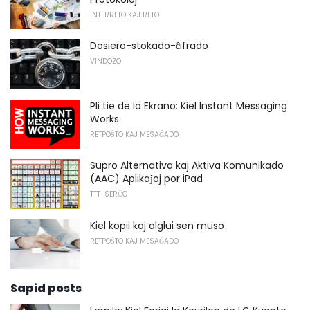
INTERRETO KAJ RETO
Dosiero-stokado-ĉifrado
VINDOZO
Pli tie de la Ekrano: Kiel Instant Messaging
Works
RETPOŜTO KAJ MESAĜADO
Supro Alternativa kaj Aktiva Komunikado
(AAC) Aplikaĵoj por iPad
TTT-SERĈO
Kiel kopii kaj alglui sen muso
RETPOŜTO KAJ MESAĜADO
Sapid posts