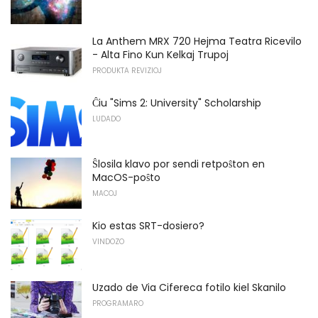
La Anthem MRX 720 Hejma Teatra Ricevilo
- Alta Fino Kun Kelkaj Trupoj
PRODUKTA REVIZIOJ
Ĉiu "Sims 2: University" Scholarship
LUDADO
Ŝlosila klavo por sendi retpoŝton en
MacOS-poŝto
MACOJ
Kio estas SRT-dosiero?
VINDOZO
Uzado de Via Cifereca fotilo kiel Skanilo
PROGRAMARO