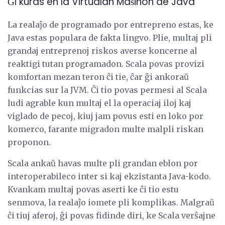
Ĝi kuras en la Virtualan Maŝinon de Java
La realaĵo de programado por entrepreno estas, ke
Java estas populara de fakta lingvo. Plie, multaj pli
grandaj entreprenoj riskos averse koncerne al
reaktigi tutan programadon. Scala povas provizi
komfortan mezan teron ĉi tie, ĉar ĝi ankoraŭ
funkcias sur la JVM. Ĉi tio povas permesi al Scala
ludi agrable kun multaj el la operaciaj iloj kaj
viglado de pecoj, kiuj jam povus esti en loko por
komerco, farante migradon multe malpli riskan
proponon.
Scala ankaŭ havas multe pli grandan eblon por
interoperabileco inter si kaj ekzistanta Java-kodo.
Kvankam multaj povas aserti ke ĉi tio estu
senmova, la realaĵo iomete pli komplikas. Malgraŭ
ĉi tiuj aferoj, ĝi povas fidinde diri, ke Scala verŝajne