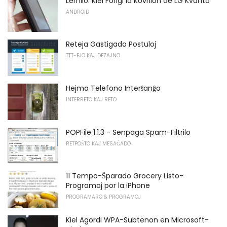
Lernilo: Kiel Forigi la Kovrilon de LG Kvanto
ANDROID
Reteja Gastigado Postuloj
TTT-EJO KAJ DEZAJNO
Hejma Telefono Interŝanĝo
INTERRETO KAJ RETO
POPFile 1.1.3 - Senpaga Spam-Filtrilo
RETPOŜTO KAJ MESAĜADO
11 Tempo-Ŝparado Grocery Listo-
Programoj por la iPhone
PROGRAMARO & PROGRAMOJ
Kiel Agordi WPA-Subtenon en Microsoft-