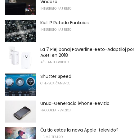
Vindozo
INTERRETO KAJ RETO
Kiel IP Rutado Funkcias
INTERRETO KAJ RETO
La 7 Plej bonaj Powerline-Reto-Adaptiloj por
Aĉeti en 2018
AĈETANTE GVIDILOJ
Shutter Speed
CIFERECA ĈAMBROJ
Unua-Generacio iPhone-Revizio
PRODUKTA REVIZIOJ
Ĉu tio estas la nova Apple-televido?
HEJMA TEATRO