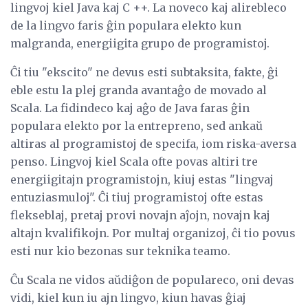
lingvoj kiel Java kaj C ++. La noveco kaj alirebleco
de la lingvo faris ĝin populara elekto kun
malgranda, energiigita grupo de programistoj.
Ĉi tiu "ekscito" ne devus esti subtaksita, fakte, ĝi
eble estu la plej granda avantaĝo de movado al
Scala. La fidindeco kaj aĝo de Java faras ĝin
populara elekto por la entrepreno, sed ankaŭ
altiras al programistoj de specifa, iom riska-aversa
penso. Lingvoj kiel Scala ofte povas altiri tre
energiigitajn programistojn, kiuj estas "lingvaj
entuziasmuloj". Ĉi tiuj programistoj ofte estas
flekseblaj, pretaj provi novajn aĵojn, novajn kaj
altajn kvalifikojn. Por multaj organizoj, ĉi tio povus
esti nur kio bezonas sur teknika teamo.
Ĉu Scala ne vidos aŭdiĝon de populareco, oni devas
vidi, kiel kun iu ajn lingvo, kiun havas ĝiaj