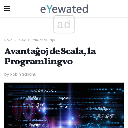
ad
Nova & Sekva
Tranĉanta Tajo
Avantaĝoj de Scala, la
Programlingvo
by Robin Sandhu