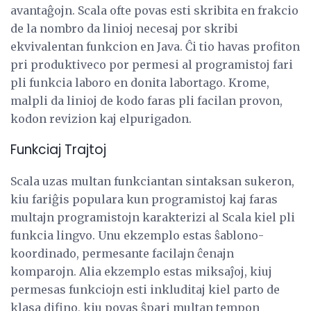
avantaĝojn. Scala ofte povas esti skribita en frakcio
de la nombro da linioj necesaj por skribi
ekvivalentan funkcion en Java. Ĉi tio havas profiton
pri produktiveco por permesi al programistoj fari
pli funkcia laboro en donita labortago. Krome,
malpli da linioj de kodo faras pli facilan provon,
kodon revizion kaj elpurigadon.
Funkciaj Trajtoj
Scala uzas multan funkciantan sintaksan sukeron,
kiu fariĝis populara kun programistoj kaj faras
multajn programistojn karakterizi al Scala kiel pli
funkcia lingvo. Unu ekzemplo estas ŝablono-
koordinado, permesante facilajn ĉenajn
komparojn. Alia ekzemplo estas miksaĵoj, kiuj
permesas funkciojn esti inkluditaj kiel parto de
klasa difino, kiu povas ŝpari multan tempon