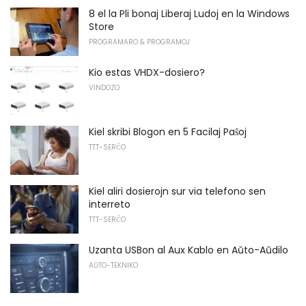
8 el la Pli bonaj Liberaj Ludoj en la Windows
Store
PROGRAMARO & PROGRAMOJ
Kio estas VHDX-dosiero?
VINDOZO
Kiel skribi Blogon en 5 Facilaj Paŝoj
TTT-SERĈO
Kiel aliri dosierojn sur via telefono sen
interreto
TTT-SERĈO
Uzanta USBon al Aux Kablo en Aŭto-Aŭdilo
AŬTO-TEKNIKO