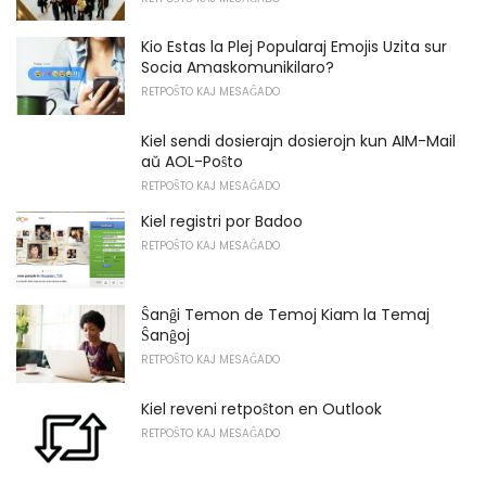
Kio Estas la Plej Popularaj Emojis Uzita sur
Socia Amaskomunikilaro?
RETPOŜTO KAJ MESAĜADO
Kiel sendi dosierajn dosierojn kun AIM-Mail
aŭ AOL-Poŝto
RETPOŜTO KAJ MESAĜADO
Kiel registri por Badoo
RETPOŜTO KAJ MESAĜADO
Ŝanĝi Temon de Temoj Kiam la Temaj
Ŝanĝoj
RETPOŜTO KAJ MESAĜADO
Kiel reveni retpoŝton en Outlook
RETPOŜTO KAJ MESAĜADO