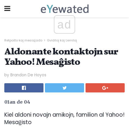
ad
Retpoŝto kaj mesaĝado
Gvidiloj kaj Lerniloj
Aldonante kontaktojn sur
Yahoo! Mesaĝisto
by Brandon De Hoyos
01an de 04
Kiel aldoni novajn amikojn, familion al Yahoo!
Mesaĝisto