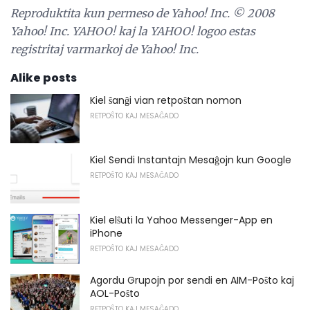
Reproduktita kun permeso de Yahoo!
Inc. © 2008
Yahoo!
Inc. YAHOO!
kaj la YAHOO!
logoo estas
registritaj varmarkoj de Yahoo!
Inc.
Alike posts
Kiel ŝanĝi vian retpoŝtan nomon
RETPOŜTO KAJ MESAĜADO
Kiel Sendi Instantajn Mesaĝojn kun Google
RETPOŜTO KAJ MESAĜADO
Kiel elŝuti la Yahoo Messenger-App en
iPhone
RETPOŜTO KAJ MESAĜADO
Agordu Grupojn por sendi en AIM-Poŝto kaj
AOL-Poŝto
RETPOŜTO KAJ MESAĜADO