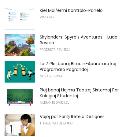
Kiel Malfermi Kontrolo-Panelo
VINDOZO
Skylanders: Spyro's Aventures - Ludo-
Revizio
PRODUKTA REVIZIOJ
La 7 Plej bonaj Bitcoin-Aparataro kaj
Programaro Pograndoj
NOVA & SEKVA
Plej bonaj Hejma Teatraj Sistemoj Por
Kolegiaj Studentoj
AĈETANTE GVIDILOJ
Vojoj por Fariĝi Reteja Designer
TTT-EJO KAJ DEZAJNO