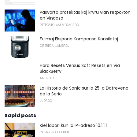
Pasvorto protektas kaj kryru vian retpoŝton
en Vindozo
RETPOŜTO KAJ MESAĜADO
Fulmaj Ekspona Kompenso Konsiletoj
CIFERECA ĈAMBROJ
Hard Resets Versus Soft Resets en Via
BlackBerry
ANDROID
La Historio de Sonic sur la 25-a Datreveno
de la Serio
LUDADO
Sapid posts
Kiel labori kun la IP-adreso 10.1.1.1
INTERRETO KAJ RETO