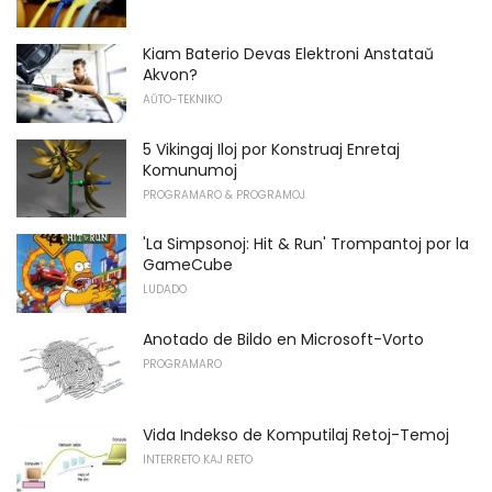
Kiam Baterio Devas Elektroni Anstataŭ
Akvon?
AŬTO-TEKNIKO
5 Vikingaj Iloj por Konstruaj Enretaj
Komunumoj
PROGRAMARO & PROGRAMOJ
'La Simpsonoj: Hit & Run' Trompantoj por la
GameCube
LUDADO
Anotado de Bildo en Microsoft-Vorto
PROGRAMARO
Vida Indekso de Komputilaj Retoj-Temoj
INTERRETO KAJ RETO