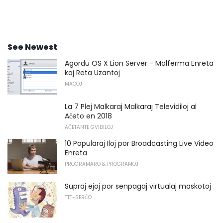
See Newest
Agordu OS X Lion Server - Malferma Enreta
kaj Reta Uzantoj
MACOJ
La 7 Plej Malkaraj Malkaraj Televidiloj al
Aĉeto en 2018
AĈETANTE GVIDILOJ
10 Popularaj Iloj por Broadcasting Live Video
Enreta
PROGRAMARO & PROGRAMOJ
Supraj ejoj por senpagaj virtualaj maskotoj
TTT-SERĈO