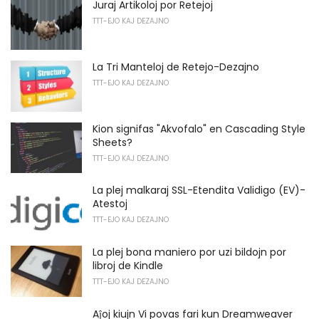
Juraj Artikoloj por Retejoj
TTT-EJO KAJ DEZAJNO
La Tri Manteloj de Retejo-Dezajno
TTT-EJO KAJ DEZAJNO
Kion signifas "Akvofalo" en Cascading Style
Sheets?
TTT-EJO KAJ DEZAJNO
La plej malkaraj SSL-Etendita Validigo (EV)-
Atestoj
TTT-EJO KAJ DEZAJNO
La plej bona maniero por uzi bildojn por
libroj de Kindle
TTT-EJO KAJ DEZAJNO
Aĵoj kiujn Vi povas fari kun Dreamweaver