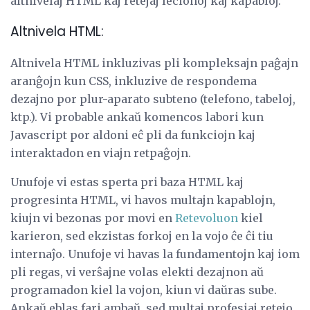
altnivelaj HTML kaj retejaj lecionoj kaj kapabloj.
Altnivela HTML:
Altnivela HTML inkluzivas pli kompleksajn paĝajn
aranĝojn kun CSS, inkluzive de respondema
dezajno por plur-aparato subteno (telefono, tabeloj,
ktp.). Vi probable ankaŭ komencos labori kun
Javascript por aldoni eĉ pli da funkciojn kaj
interaktadon en viajn retpaĝojn.
Unufoje vi estas sperta pri baza HTML kaj
progresinta HTML, vi havos multajn kapablojn,
kiujn vi bezonas por movi en
Retevoluon
kiel
karieron, sed ekzistas forkoj en la vojo ĉe ĉi tiu
internaĵo. Unufoje vi havas la fundamentojn kaj iom
pli regas, vi verŝajne volas elekti dezajnon aŭ
programadon kiel la vojon, kiun vi daŭras sube.
Ankaŭ eblas fari ambaŭ, sed multaj profesiaj retejo