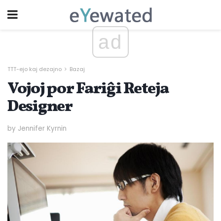
ad
TTT-ejo kaj dezajno
Bazaj
Vojoj por Fariĝi Reteja
Designer
by Jennifer Kyrnin