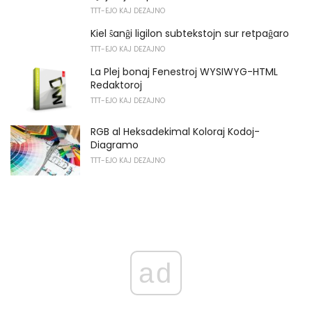
TTT-EJO KAJ DEZAJNO
Kiel ŝanĝi ligilon subtekstojn sur retpaĝaro
TTT-EJO KAJ DEZAJNO
La Plej bonaj Fenestroj WYSIWYG-HTML
Redaktoroj
TTT-EJO KAJ DEZAJNO
RGB al Heksadekimal Koloraj Kodoj-
Diagramo
TTT-EJO KAJ DEZAJNO
ad