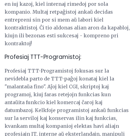
en iuj kazoj, kiel internaj rimedoj por sola
kompanio. Multaj retpaĝistoj ankaŭ decidas
entrepreni sin por si mem aŭ labori kiel
kontraktistoj. Ĉi tio aldonas alian aron da kapabloj,
kiujn ili bezonas esti sukcesaj - kompreno pri
kontraktoj!
Profesiaj TTT-Programistoj:
Profesiaj TTT-Programistoj fokusas sur la
nevidebla parto de TTT-paĝoj konataj kiel la
"malantaŭa fino". Aĵoj kiel CGI, skriptoj kaj
programoj, kiuj faras retejojn funkcias kun
antaŭita funkcio kiel komercaj ĉaroj kaj
datumbazoj. Kelkfoje programistoj ankaŭ funkcias
sur la serviloj kaj konservas ilin kaj funkcias,
kvankam multaj kompanioj elektas havi aliajn
profesiajn IT, interne aŭ eksterlandajn, manipuli