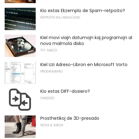
Kio estas Ekzemplo de Spam-retpoŝto?
RETPOŜTO KAJ MESAĜADO
Kiel movi viajn datumojn kaj programojn al
nova malmola disko
TTT-SERĈO
Kiel Uzi Adreso-Libron en Microsoft Vorto
PROGRAMARO
Kio estas DIFF-dosiero?
VINDOZO
Prosthetikoj de 3D-presado
NOVA & SEKVA