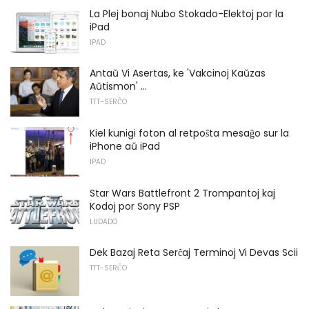
La Plej bonaj Nubo Stokado-Elektoj por la
iPad
IPAD
Antaŭ Vi Asertas, ke 'Vakcinoj Kaŭzas
Aŭtismon' ...
TTT-SERĈO
Kiel kunigi foton al retpoŝta mesaĝo sur la
iPhone aŭ iPad
IPAD
Star Wars Battlefront 2 Trompantoj kaj
Kodoj por Sony PSP
LUDADO
Dek Bazaj Reta Serĉaj Terminoj Vi Devas Scii
TTT-SERĈO