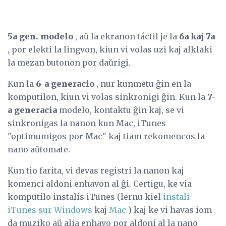
5a gen.
modelo
, aŭ la ekranon táctil je la
6a kaj 7a
, por elekti la lingvon, kiun vi volas uzi kaj alklaki
la mezan butonon por daŭrigi.
Kun la
6-a generacio
, nur kunmetu ĝin en la
komputilon, kiun vi volas sinkronigi ĝin. Kun la
7-
a generacia
modelo, kontaktu ĝin kaj, se vi
sinkronigas la nanon kun Mac, iTunes
"optimumigos por Mac" kaj tiam rekomencos la
nano aŭtomate.
Kun tio farita, vi devas registri la nanon kaj
komenci aldoni enhavon al ĝi. Certigu, ke via
komputilo instalis iTunes (lernu kiel
instali
iTunes sur Windows
kaj
Mac
) kaj ke vi havas iom
da muziko aŭ alia enhavo por aldoni al la nano