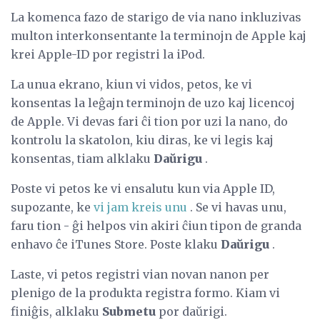
La komenca fazo de starigo de via nano inkluzivas
multon interkonsentante la terminojn de Apple kaj
krei Apple-ID por registri la iPod.
La unua ekrano, kiun vi vidos, petos, ke vi
konsentas la leĝajn terminojn de uzo kaj licencoj
de Apple. Vi devas fari ĉi tion por uzi la nano, do
kontrolu la skatolon, kiu diras, ke vi legis kaj
konsentas, tiam alklaku
Daŭrigu
.
Poste vi petos ke vi ensalutu kun via Apple ID,
supozante, ke
vi jam kreis unu
. Se vi havas unu,
faru tion - ĝi helpos vin akiri ĉiun tipon de granda
enhavo ĉe iTunes Store. Poste klaku
Daŭrigu
.
Laste, vi petos registri vian novan nanon per
plenigo de la produkta registra formo. Kiam vi
finiĝis, alklaku
Submetu
por daŭrigi.