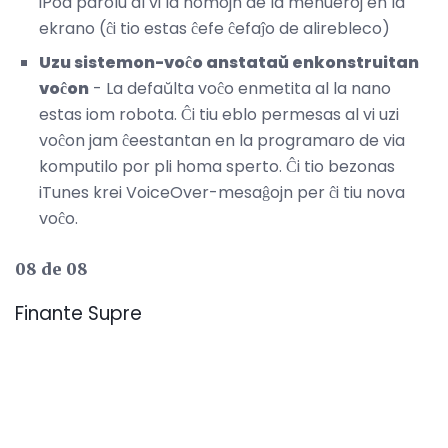
iPod parolu al vi la nomojn de la menueroj en la
ekrano (ĉi tio estas ĉefe ĉefaĵo de alirebleco)
Uzu sistemon-voĉo anstataŭ enkonstruitan
voĉon
- La defaŭlta voĉo enmetita al la nano
estas iom robota. Ĉi tiu eblo permesas al vi uzi
voĉon jam ĉeestantan en la programaro de via
komputilo por pli homa sperto. Ĉi tio bezonas
iTunes krei VoiceOver-mesaĝojn per ĉi tiu nova
voĉo.
08 de 08
Finante Supre