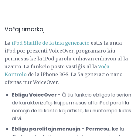
Voĉaj rimarkoj
La
iPod Shuffle de la tria generacio
estis la unua
iPod por prezenti VoiceOver, programaro kiu
permesas ke la iPod parolu enhavan enhavon al la
uzanto. La funkcio poste vastiĝis al la
Voĉa
Kontrolo
de la iPhone 3GS. La 5a generacio nano
ofertas nur VoiceOver.
Ebligu VoiceOver
- Ĉi tiu funkcio ebligos la serion
de karakterizaĵoj, kiuj permesas al la iPod paroli la
nomojn de la kanto kaj artisto, kiu nuntempe ludas
al vi.
Ebligu parolitajn menuojn
-
Permesu, ke
la