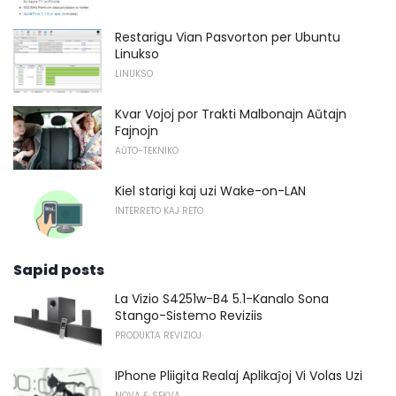
Restarigu Vian Pasvorton per Ubuntu
Linukso
LINUKSO
Kvar Vojoj por Trakti Malbonajn Aŭtajn
Fajnojn
AŬTO-TEKNIKO
Kiel starigi kaj uzi Wake-on-LAN
INTERRETO KAJ RETO
Sapid posts
La Vizio S4251w-B4 5.1-Kanalo Sona
Stango-Sistemo Reviziis
PRODUKTA REVIZIOJ
IPhone Pliigita Realaj Aplikaĵoj Vi Volas Uzi
NOVA & SEKVA