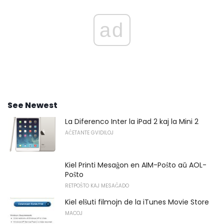
ad
See Newest
La Diferenco Inter la iPad 2 kaj la Mini 2
AĈETANTE GVIDILOJ
Kiel Printi Mesaĝon en AIM-Poŝto aŭ AOL-
Poŝto
RETPOŜTO KAJ MESAĜADO
Kiel elŝuti filmojn de la iTunes Movie Store
MACOJ