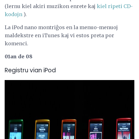
(lernu kiel akiri muzikon enrete kaj
kiel ripeti CD-
kodojn
).
La iPod nano montriĝos en la menuo-menuoj
maldekstre en iTunes kaj vi estos preta por
komenci.
01an de 08
Registru vian iPod