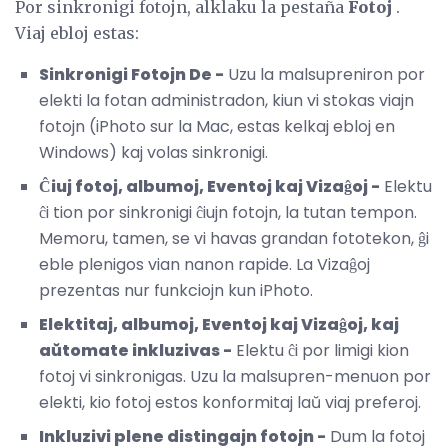
Por sinkronigi fotojn, alklaku la pestaña
Fotoj
.
Viaj ebloj estas:
Sinkronigi Fotojn De -
Uzu la malsupreniron por
elekti la fotan administradon, kiun vi stokas viajn
fotojn (iPhoto sur la Mac, estas kelkaj ebloj en
Windows) kaj volas sinkronigi.
Ĉiuj fotoj, albumoj, Eventoj kaj Vizaĝoj -
Elektu
ĉi tion por sinkronigi ĉiujn fotojn, la tutan tempon.
Memoru, tamen, se vi havas grandan fototekon, ĝi
eble plenigos vian nanon rapide. La Vizaĝoj
prezentas nur funkciojn kun iPhoto.
Elektitaj, albumoj, Eventoj kaj Vizaĝoj, kaj
aŭtomate inkluzivas -
Elektu ĉi por limigi kion
fotoj vi sinkronigas. Uzu la malsupren-menuon por
elekti, kio fotoj estos konformitaj laŭ viaj preferoj.
Inkluzivi plene distingajn fotojn -
Dum la fotoj