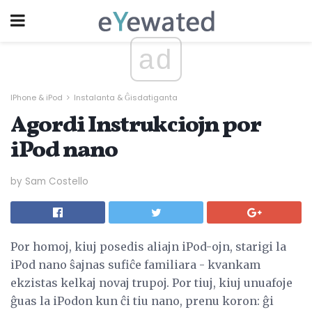
ad
IPhone & iPod
Instalanta & Ĝisdatiganta
Agordi Instrukciojn por
iPod nano
by Sam Costello
Por homoj, kiuj posedis aliajn iPod-ojn, starigi la
iPod nano ŝajnas sufiĉe familiara - kvankam
ekzistas kelkaj novaj trupoj. Por tiuj, kiuj unuafoje
ĝuas la iPodon kun ĉi tiu nano, prenu koron: ĝi