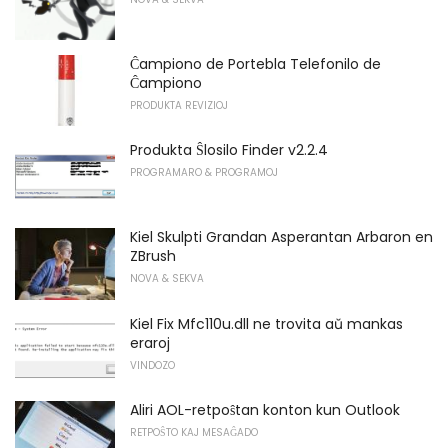
Ĉampiono de Portebla Telefonilo de
Ĉampiono
PRODUKTA REVIZIOJ
Produkta Ŝlosilo Finder v2.2.4
PROGRAMARO & PROGRAMOJ
Kiel Skulpti Grandan Asperantan Arbaron en
ZBrush
NOVA & SEKVA
Kiel Fix Mfc110u.dll ne trovita aŭ mankas
eraroj
VINDOZO
Aliri AOL-retpoŝtan konton kun Outlook
RETPOŜTO KAJ MESAĜADO