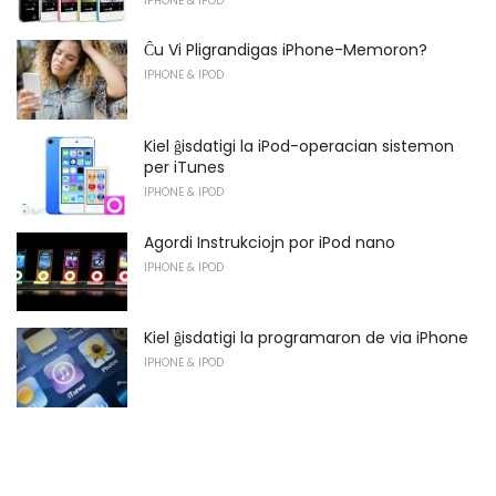
IPHONE & IPOD
Ĉu Vi Pligrandigas iPhone-Memoron?
IPHONE & IPOD
Kiel ĝisdatigi la iPod-operacian sistemon
per iTunes
IPHONE & IPOD
Agordi Instrukciojn por iPod nano
IPHONE & IPOD
Kiel ĝisdatigi la programaron de via iPhone
IPHONE & IPOD