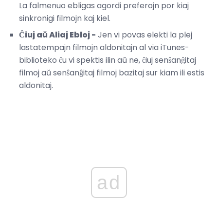
La falmenuo ebligas agordi preferojn por kiaj
sinkronigi filmojn kaj kiel.
Ĉiuj aŭ Aliaj Ebloj -
Jen vi povas elekti la plej
lastatempajn filmojn aldonitajn al via iTunes-
biblioteko ĉu vi spektis ilin aŭ ne, ĉiuj senŝanĝitaj
filmoj aŭ senŝanĝitaj filmoj bazitaj sur kiam ili estis
aldonitaj.
ad