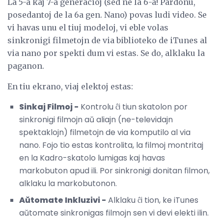
La 5-a kaj 7-a generacioj (sed ne la 6-a! Pardonu,
posedantoj de la 6a gen. Nano) povas ludi video. Se
vi havas unu el tiuj modeloj, vi eble volas
sinkronigi filmetojn de via biblioteko de iTunes al
via nano por spekti dum vi estas. Se do, alklaku la
paganon.
En tiu ekrano, viaj elektoj estas:
Sinkaj Filmoj -
Kontrolu ĉi tiun skatolon por
sinkronigi filmojn aŭ aliajn (ne-televidajn
spektaklojn) filmetojn de via komputilo al via
nano. Fojo tio estas kontrolita, la filmoj montritaj
en la Kadro-skatolo lumigas kaj havas
markobuton apud ili. Por sinkronigi donitan filmon,
alklaku la markobutonon.
Aŭtomate Inkluzivi -
Alklaku ĉi tion, ke iTunes
aŭtomate sinkronigas filmojn sen vi devi elekti ilin.