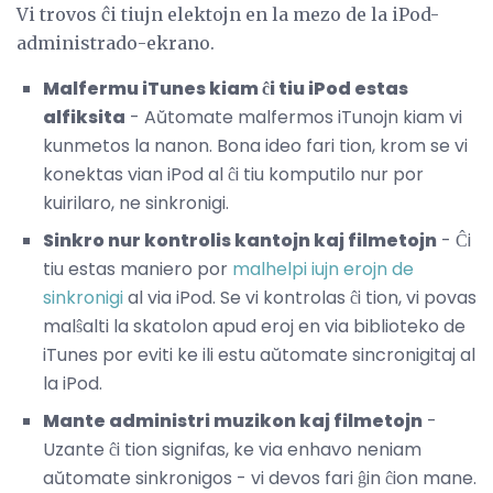
Vi trovos ĉi tiujn elektojn en la mezo de la iPod-
administrado-ekrano.
Malfermu iTunes kiam ĉi tiu iPod estas
alfiksita
- Aŭtomate malfermos iTunojn kiam vi
kunmetos la nanon. Bona ideo fari tion, krom se vi
konektas vian iPod al ĉi tiu komputilo nur por
kuirilaro, ne sinkronigi.
Sinkro nur kontrolis kantojn kaj filmetojn
- Ĉi
tiu estas maniero por
malhelpi iujn erojn de
sinkronigi
al via iPod. Se vi kontrolas ĉi tion, vi povas
malŝalti la skatolon apud eroj en via biblioteko de
iTunes por eviti ke ili estu aŭtomate sincronigitaj al
la iPod.
Mante administri muzikon kaj filmetojn
-
Uzante ĉi tion signifas, ke via enhavo neniam
aŭtomate sinkronigos - vi devos fari ĝin ĉion mane.