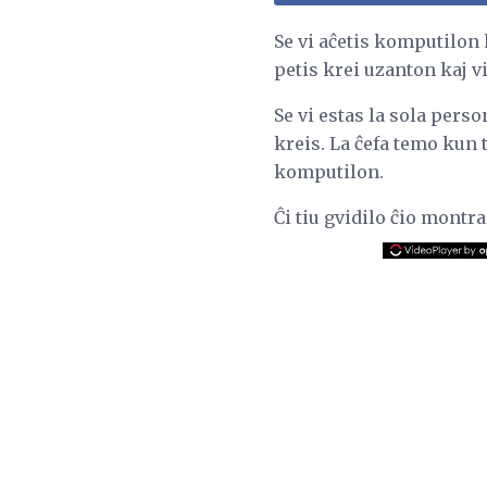
Se vi aĉetis komputilon 
petis krei uzanton kaj vi
Se vi estas la sola pers
kreis. La ĉefa temo kun t
komputilon.
Ĉi tiu gvidilo ĉio mont