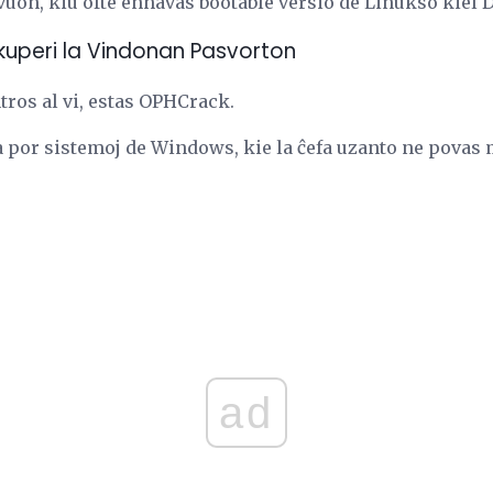
uon, kiu ofte enhavas bootable versio de Linukso kiel 
kuperi la Vindonan Pasvorton
tros al vi, estas OPHCrack.
ata por sistemoj de Windows, kie la ĉefa uzanto ne pova
ad