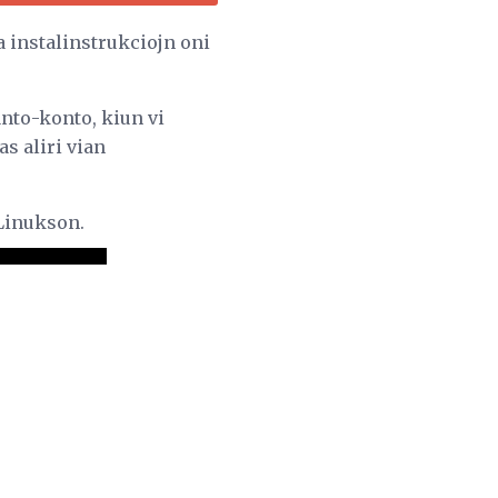
a instalinstrukciojn oni
anto-konto, kiun vi
as aliri vian
 Linukson.