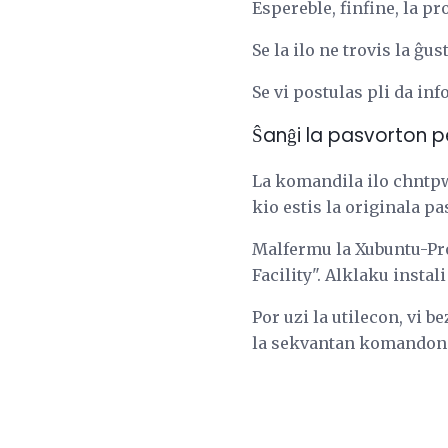
Espereble, finfine, la pr
Se la ilo ne trovis la ĝu
Se vi postulas pli da inf
Ŝanĝi la pasvorton 
La komandila ilo chntpw
kio estis la originala p
Malfermu la Xubuntu-Pr
Facility". Alklaku instal
Por uzi la utilecon, vi 
la sekvantan komandon