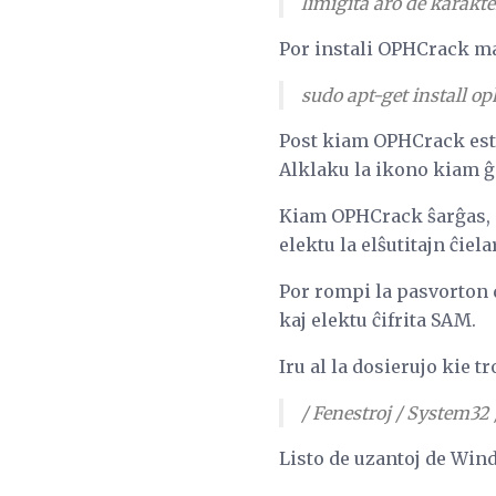
limigita aro de karakte
Por instali OPHCrack ma
sudo apt-get install o
Post kiam OPHCrack esti
Alklaku la ikono kiam ĝ
Kiam OPHCrack ŝarĝas, a
elektu la elŝutitajn ĉiela
Por rompi la pasvorton 
kaj elektu ĉifrita SAM.
Iru al la dosierujo kie t
/ Fenestroj / System32 
Listo de uzantoj de Win