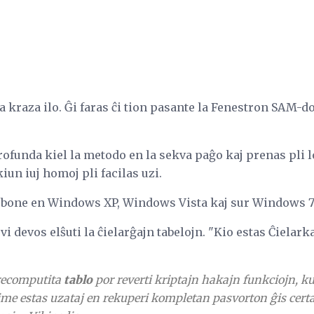
kraza ilo. Ĝi faras ĉi tion pasante la Fenestron SAM-do
profunda kiel la metodo en la sekva paĝo kaj prenas pli 
iun iuj homoj pli facilas uzi.
 bone en Windows XP, Windows Vista kaj sur Windows 7
i devos elŝuti la ĉielarĝajn tabelojn. "Kio estas Ĉielark
recomputita
tablo
por reverti kriptajn hakajn funkciojn, k
me estas uzataj en rekuperi kompletan pasvorton ĝis certa