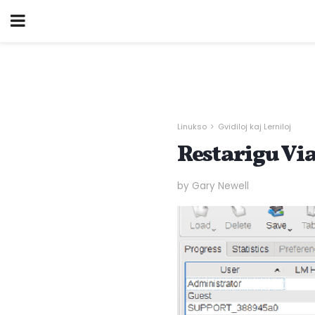
Linukso
Gvidiloj kaj Lerniloj
Restarigu Vi
by Gary Newell