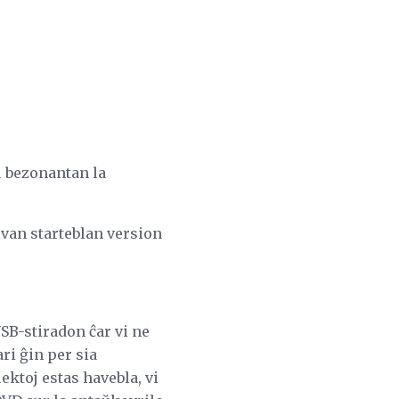
nu bezonantan la
vivan starteblan version
USB-stiradon ĉar vi ne
ri ĝin per sia
ektoj estas havebla, vi