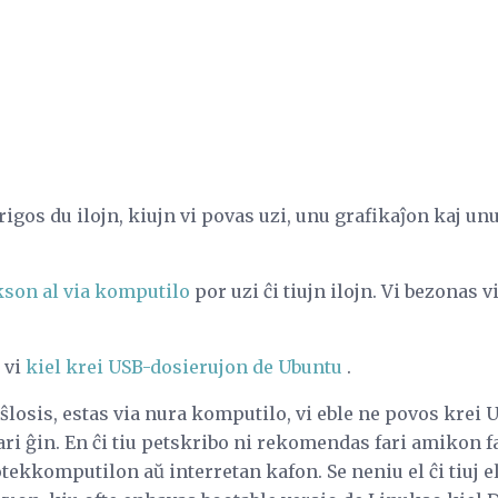
tarigos du ilojn, kiujn vi povas uzi, unu grafikaĵon kaj u
kson al via komputilo
por uzi ĉi tiujn ilojn. Vi bezonas 
 vi
kiel krei USB-dosierujon de Ubuntu
.
 ŝlosis, estas via nura komputilo, vi eble ne povos krei 
i ĝin. En ĉi tiu petskribo ni rekomendas fari amikon fa
tekkomputilon aŭ interretan kafon. Se neniu el ĉi tiuj el