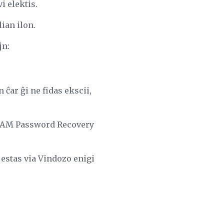
i elektis.
lian ilon.
jn:
ĉar ĝi ne fidas ekscii,
 SAM Password Recovery
 estas via Vindozo enigi