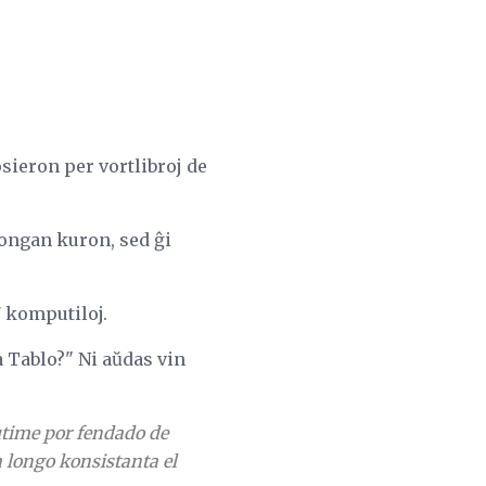
sieron per vortlibroj de
longan kuron, sed ĝi
 komputiloj.
a Tablo?" Ni aŭdas vin
utime por fendado de
 longo konsistanta el