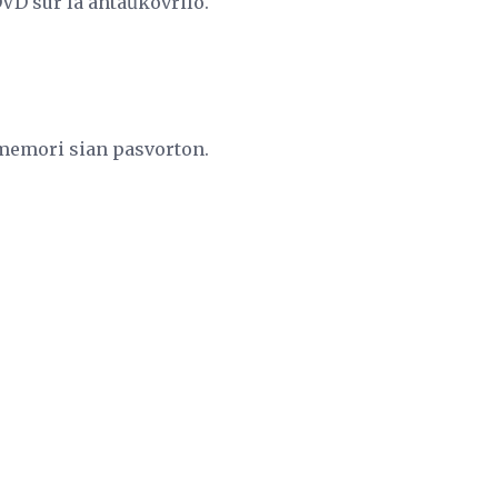
DVD sur la antaŭkovrilo.
s memori sian pasvorton.