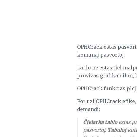
OPHCrack estas pasvorta 
komunaj pasvortoj.
La ilo ne estas tiel mal
provizas grafikan ilon, k
OPHCrack funkcias plej
Por uzi OPHCrack efike, v
demandi:
Ĉielarka tablo
estas p
pasvortoj.
Tabuloj
kuti