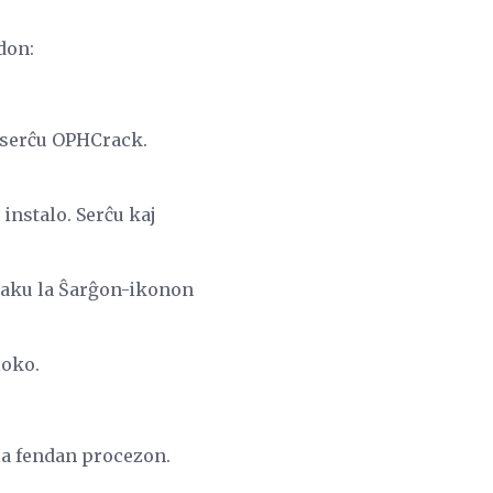
don:
j serĉu OPHCrack.
instalo. Serĉu kaj
laku la Ŝarĝon-ikonon
loko.
la fendan procezon.