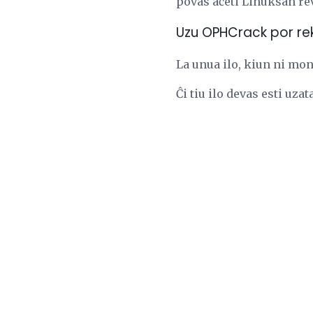
povas aĉeti Linuksan rev
Uzu OPHCrack por re
La unua ilo, kiun ni mon
Ĉi tiu ilo devas esti uz