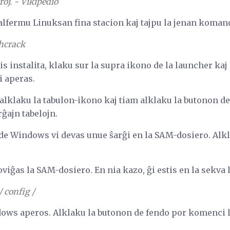
roj. - Vikipedio
lfermu Linuksan fina stacion kaj tajpu la jenan koman
phcrack
s instalita, klaku sur la supra ikono de la launcher ka
i aperas.
lklaku la tabulon-ikono kaj tiam alklaku la butonon de 
rĝajn tabelojn.
de Windows vi devas unue ŝarĝi en la SAM-dosiero. Alk
roviĝas la SAM-dosiero. En nia kazo, ĝi estis en la sekva 
/ config /
dows aperos. Alklaku la butonon de fendo por komenci 