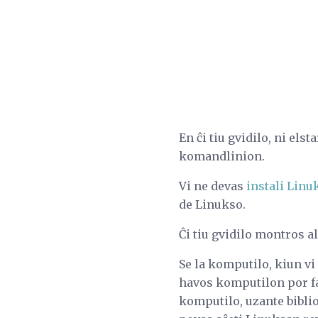
En ĉi tiu gvidilo, ni els
komandlinion.
Vi ne devas
instali Linu
de Linukso.
Ĉi tiu gvidilo montros al
Se la komputilo, kiun vi
havos komputilon por far
komputilo, uzante biblio