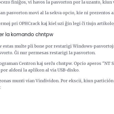
ocezo finiĝos, vi havos la pasvorton por la uzanto, kiun v
stan pasvorton movi al la sekva opcio, kie ni prezentos a
ormoj pri OPHCrack kaj kiel uzi ĝin legi ĉi tiujn artikolo
per la komando chntpw
 estas multe pli bone por restarigi Windows-pasvortojn 
asvorto. Ĝi nur permesas restarigi la pasvorton.
ograman Centron kaj serĉu chntpw. Opcio aperos "NT
i por aldoni la aplikon al via USB-disko.
bezonas munti vian Vindividon. Por ekscii, kiun partición
: