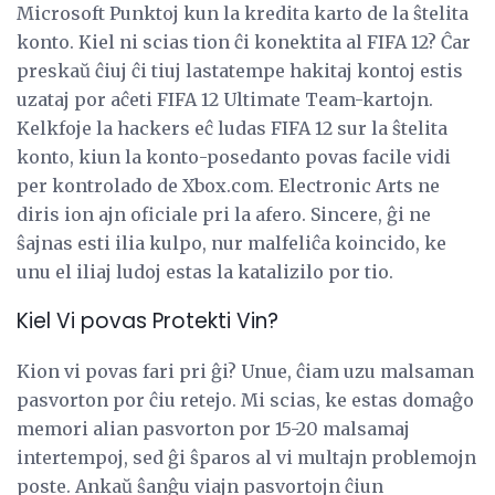
Microsoft Punktoj kun la kredita karto de la ŝtelita
konto. Kiel ni scias tion ĉi konektita al FIFA 12? Ĉar
preskaŭ ĉiuj ĉi tiuj lastatempe hakitaj kontoj estis
uzataj por aĉeti FIFA 12 Ultimate Team-kartojn.
Kelkfoje la hackers eĉ ludas FIFA 12 sur la ŝtelita
konto, kiun la konto-posedanto povas facile vidi
per kontrolado de Xbox.com. Electronic Arts ne
diris ion ajn oficiale pri la afero. Sincere, ĝi ne
ŝajnas esti ilia kulpo, nur malfeliĉa koincido, ke
unu el iliaj ludoj estas la katalizilo por tio.
Kiel Vi povas Protekti Vin?
Kion vi povas fari pri ĝi? Unue, ĉiam uzu malsaman
pasvorton por ĉiu retejo. Mi scias, ke estas domaĝo
memori alian pasvorton por 15-20 malsamaj
intertempoj, sed ĝi ŝparos al vi multajn problemojn
poste. Ankaŭ ŝanĝu viajn pasvortojn ĉiun