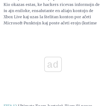
Kio okazas estas, ke hackers ricevas informojn de
iu ajn eniloke, ensalutante en aliajn kontojn de
Xbox Live kaj uzas la ŝtelitan konton por aĉeti
Microsoft-Punktojn kaj poste aĉeti erojn (kutime
ad
FIFA 12
Ultimate Team-kartojn). Tiam ili povas