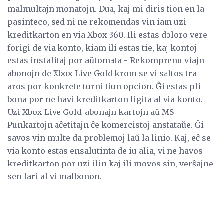
malmultajn monatojn. Dua, kaj mi diris tion en la
pasinteco, sed ni ne rekomendas vin iam uzi
kreditkarton en via Xbox 360. Ili estas doloro vere
forigi de via konto, kiam ili estas tie, kaj kontoj
estas instalitaj por aŭtomata - Rekomprenu viajn
abonojn de Xbox Live Gold krom se vi saltos tra
aros por konkrete turni tiun opcion. Ĝi estas pli
bona por ne havi kreditkarton ligita al via konto.
Uzi Xbox Live Gold-abonajn kartojn aŭ MS-
Punkartojn aĉetitajn ĉe komercistoj anstataŭe. Ĝi
savos vin multe da problemoj laŭ la linio. Kaj, eĉ se
via konto estas ensalutinta de iu alia, vi ne havos
kreditkarton por uzi ilin kaj ili movos sin, verŝajne
sen fari al vi malbonon.