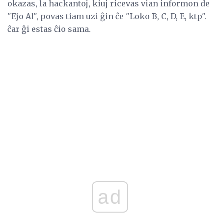
okazas, la hackantoj, kiuj ricevas vian informon de
"Ejo Al", povas tiam uzi ĝin ĉe "Loko B, C, D, E, ktp".
ĉar ĝi estas ĉio sama.
ad