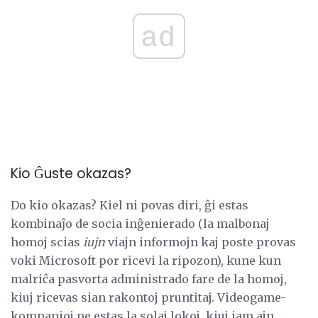
ad
Kio Ĝuste okazas?
Do kio okazas? Kiel ni povas diri, ĝi estas
kombinaĵo de socia inĝenierado (la malbonaj
homoj scias
iujn
viajn informojn kaj poste provas
voki Microsoft por ricevi la ripozon), kune kun
malriĉa pasvorta administrado fare de la homoj,
kiuj ricevas sian rakontoj pruntitaj. Videogame-
kompanioj ne estas la solaj lokoj, kiuj iam ajn