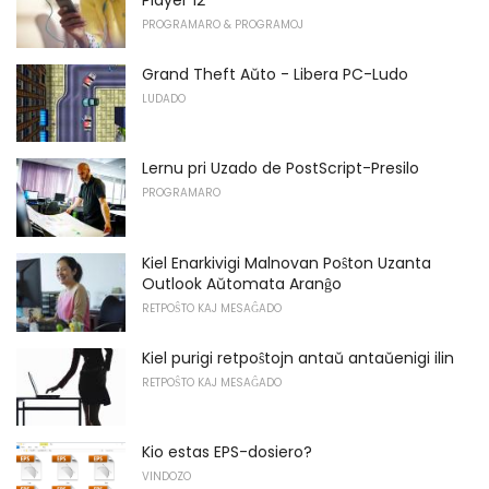
Player 12
PROGRAMARO & PROGRAMOJ
Grand Theft Aŭto - Libera PC-Ludo
LUDADO
Lernu pri Uzado de PostScript-Presilo
PROGRAMARO
Kiel Enarkivigi Malnovan Poŝton Uzanta
Outlook Aŭtomata Aranĝo
RETPOŜTO KAJ MESAĜADO
Kiel purigi retpoŝtojn antaŭ antaŭenigi ilin
RETPOŜTO KAJ MESAĜADO
Kio estas EPS-dosiero?
VINDOZO