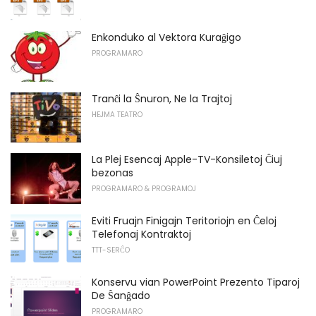
Enkonduko al Vektora Kuraĝigo
PROGRAMARO
Tranĉi la Ŝnuron, Ne la Trajtoj
HEJMA TEATRO
La Plej Esencaj Apple-TV-Konsiletoj Ĉiuj
bezonas
PROGRAMARO & PROGRAMOJ
Eviti Fruajn Finigajn Teritoriojn en Ĉeloj
Telefonaj Kontraktoj
TTT-SERĈO
Konservu vian PowerPoint Prezento Tiparoj
De Ŝanĝado
PROGRAMARO