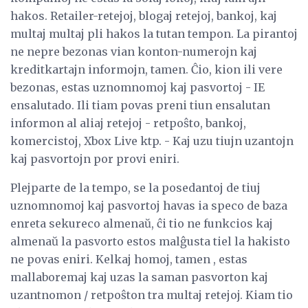
hakos. Retailer-retejoj, blogaj retejoj, bankoj, kaj
multaj multaj pli hakos la tutan tempon. La pirantoj
ne nepre bezonas vian konton-numerojn kaj
kreditkartajn informojn, tamen. Ĉio, kion ili vere
bezonas, estas uznomnomoj kaj pasvortoj - IE
ensalutado. Ili tiam povas preni tiun ensalutan
informon al aliaj retejoj - retpoŝto, bankoj,
komercistoj, Xbox Live ktp. - Kaj uzu tiujn uzantojn
kaj pasvortojn por provi eniri.
Plejparte de la tempo, se la posedantoj de tiuj
uznomnomoj kaj pasvortoj havas ia speco de baza
enreta sekureco almenaŭ, ĉi tio ne funkcios kaj
almenaŭ la pasvorto estos malĝusta tiel la hakisto
ne povas eniri. Kelkaj homoj, tamen , estas
mallaboremaj kaj uzas la saman pasvorton kaj
uzantnomon / retpoŝton tra multaj retejoj. Kiam tio