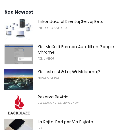
See Newest
Enkonduko al Klientaj Servaj Retoj
INTERRETO KAJ RETO
Kiel Malŝalti Formon Autofill en Google
Chrome
FOLIUMILOJ
Kiel estas 4G kaj 5G Malsamaj?
NOVA & SEKVA
Rezerva Revizio
PROGRAMARO & PROGRAMOJ
La Rajta iPad por Via Buĝeto
IPAD