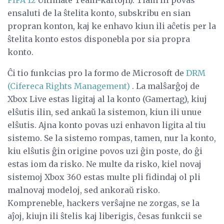
ensaluti de la ŝtelita konto, subskribu en sian
propran konton, kaj ke enhavo kiun ili aĉetis per la
ŝtelita konto estos disponebla por sia propra
konto.
Ĉi tio funkcias pro la formo de Microsoft de
DRM
(Cifereca Rights Management)
. La malŝarĝoj de
Xbox Live estas ligitaj al la konto (Gamertag), kiuj
elŝutis ilin, sed ankaŭ la sistemon, kiun ili unue
elŝutis. Ajna konto povas uzi enhavon ligita al tiu
sistemo. Se la sistemo rompas, tamen, nur la konto,
kiu elŝutis ĝin origine povos uzi ĝin poste, do ĝi
estas iom da risko. Ne multe da risko, kiel novaj
sistemoj Xbox 360 estas multe pli fidindaj ol pli
malnovaj modeloj, sed ankoraŭ risko.
Kompreneble, hackers verŝajne ne zorgas, se la
aĵoj, kiujn ili ŝtelis kaj liberigis, ĉesas funkcii se