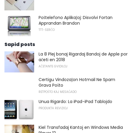
Poŝtelefono Aplikaĵoj: Disvolvi Fortan
Apprandan Brandon
TTT-SERĈO
Sapid posts
La 8 Plej bonaj Rigardaj Bandoj de Apple por
aĉeti en 2018
AĈETANTE GVIDILOJ
Certigu Vindozaĵon Hotmail Ne Spam
Grava Poŝto
RETPOŜTO KAJ MESAĜADO
Unua Rigardo: La iPad-iPad Tablojdo
PRODUKTA REVIZIOJ
Kiel Transfadaj Kantoj en Windows Media