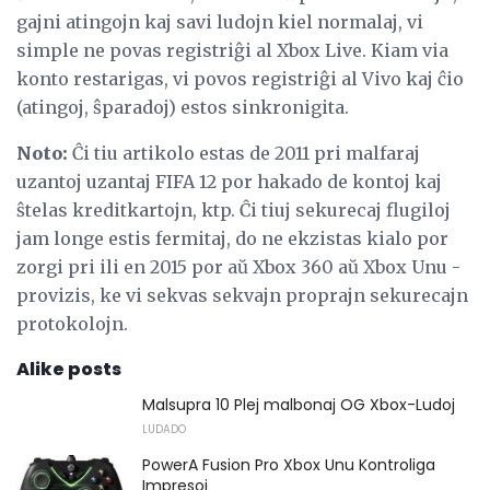
gajni atingojn kaj savi ludojn kiel normalaj, vi
simple ne povas registriĝi al Xbox Live. Kiam via
konto restarigas, vi povos registriĝi al Vivo kaj ĉio
(atingoj, ŝparadoj) estos sinkronigita.
Noto:
Ĉi tiu artikolo estas de 2011 pri malfaraj
uzantoj uzantaj FIFA 12 por hakado de kontoj kaj
ŝtelas kreditkartojn, ktp. Ĉi tiuj sekurecaj flugiloj
jam longe estis fermitaj, do ne ekzistas kialo por
zorgi pri ili en 2015 por aŭ Xbox 360 aŭ Xbox Unu -
provizis, ke vi sekvas sekvajn proprajn sekurecajn
protokolojn.
Alike posts
Malsupra 10 Plej malbonaj OG Xbox-Ludoj
LUDADO
PowerA Fusion Pro Xbox Unu Kontroliga
Impresoj