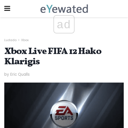
ad
Ludado
Xbox
Xbox Live FIFA 12 Hako
Klarigis
by Eric Qualls