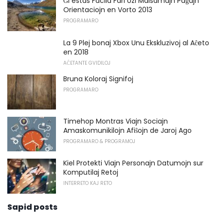
Ĝi estas Facila Fari Uzi Malsamajn Paĝajn
Orientaciojn en Vorto 2013
PROGRAMARO
La 9 Plej bonaj Xbox Unu Ekskluzivoj al Aĉeto
en 2018
AĈETANTE GVIDILOJ
Bruna Koloraj Signifoj
PROGRAMARO
Timehop ​​Montras Viajn Sociajn
Amaskomunikilojn Afiŝojn de Jaroj Ago
PROGRAMARO & PROGRAMOJ
Kiel Protekti Viajn Personajn Datumojn sur
Komputilaj Retoj
INTERRETO KAJ RETO
Sapid posts