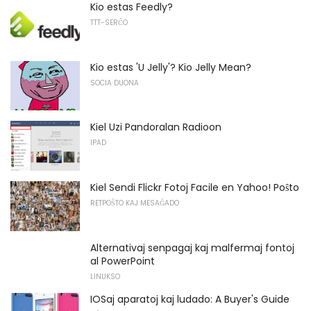
Kio estas Feedly?
TTT-SERĈO
Kio estas 'U Jelly'? Kio Jelly Mean?
SOCIA DUONA
Kiel Uzi Pandoralan Radioon
IPAD
Kiel Sendi Flickr Fotoj Facile en Yahoo! Poŝto
RETPOŜTO KAJ MESAĜADO
Alternativaj senpagaj kaj malfermaj fontoj
al PowerPoint
LINUKSO
IOSaj aparatoj kaj ludado: A Buyer's Guide