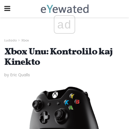
ad
Ludado
Xbox
Xbox Unu: Kontrolilo kaj
Kinekto
by Eric Qualls