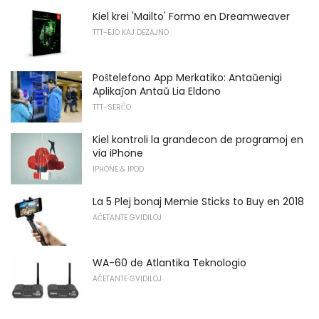
Kiel krei 'Mailto' Formo en Dreamweaver
TTT-EJO KAJ DEZAJNO
Poŝtelefono App Merkatiko: Antaŭenigi
Aplikaĵon Antaŭ Lia Eldono
TTT-SERĈO
Kiel kontroli la grandecon de programoj en
via iPhone
IPHONE & IPOD
La 5 Plej bonaj Memie Sticks to Buy en 2018
AĈETANTE GVIDILOJ
WA-60 de Atlantika Teknologio
AĈETANTE GVIDILOJ