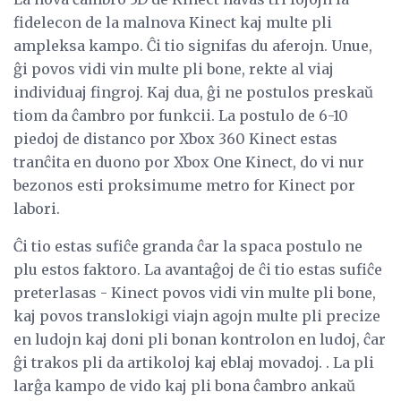
fidelecon de la malnova Kinect kaj multe pli
ampleksa kampo. Ĉi tio signifas du aferojn. Unue,
ĝi povos vidi vin multe pli bone, rekte al viaj
individuaj fingroj. Kaj dua, ĝi ne postulos preskaŭ
tiom da ĉambro por funkcii. La postulo de 6-10
piedoj de distanco por Xbox 360 Kinect estas
tranĉita en duono por Xbox One Kinect, do vi nur
bezonos esti proksimume metro for Kinect por
labori.
Ĉi tio estas sufiĉe granda ĉar la spaca postulo ne
plu estos faktoro. La avantaĝoj de ĉi tio estas sufiĉe
preterlasas - Kinect povos vidi vin multe pli bone,
kaj povos translokigi viajn agojn multe pli precize
en ludojn kaj doni pli bonan kontrolon en ludoj, ĉar
ĝi trakos pli da artikoloj kaj eblaj movadoj. . La pli
larĝa kampo de vido kaj pli bona ĉambro ankaŭ