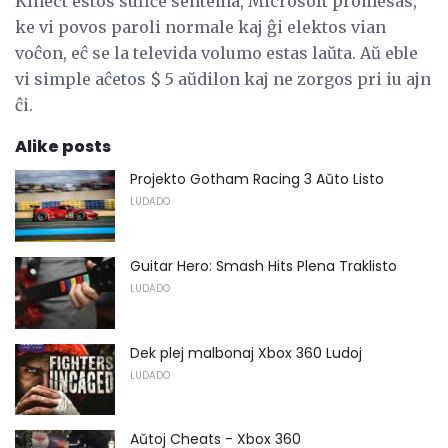
Kinect estos sufiĉe sentema, Microsoft promesas,
ke vi povos paroli normale kaj ĝi elektos vian
voĉon, eĉ se la televida volumo estas laŭta. Aŭ eble
vi simple aĉetos $ 5 aŭdilon kaj ne zorgos pri iu ajn
ĉi.
Alike posts
Projekto Gotham Racing 3 Aŭto Listo
LUDADO
Guitar Hero: Smash Hits Plena Traklisto
LUDADO
Dek plej malbonaj Xbox 360 Ludoj
LUDADO
Aŭtoj Cheats - Xbox 360