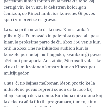
perfektan luman fonton en la perfekta fono kaj
certigi vin, ke vi uzu la dekstran kolorigan
ĉemizon, do Kinect funkcios konvene. Ĝi povos
spuri vin precize ne gravas.
La sana prilaborado de la nova Kinect ankaŭ
pliboniĝis. En movado iu polemika (speciale post
kiam la proksima parto de ĉiu Xbox 360 venis kun
oni) la Xbox One ne inkludos aŭdilon kun la
konzolo por ludoj multijugador, kvankam ĝi povas
aĉeti oni por aparta. Anstataŭe, Microsoft volas, ke
vi uzu la mikrofonon konstruitan en Kinect por
multijugador.
Unue, ĉi tio ŝajnas malbonan ideon pro tio ke la
mikrofono povus repreni sonon de la ludo kaj
aliajn sonojn de via domo. Kun bona mikrofono kaj
la dekstra aŭda filtrila programaro, tamen, kiun