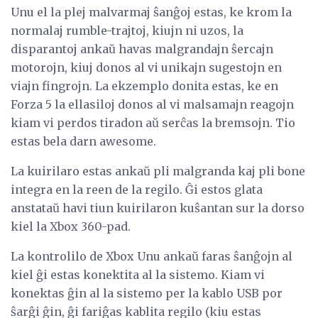
Unu el la plej malvarmaj ŝanĝoj estas, ke krom la
normalaj rumble-trajtoj, kiujn ni uzos, la
disparantoj ankaŭ havas malgrandajn ŝercajn
motorojn, kiuj donos al vi unikajn sugestojn en
viajn fingrojn. La ekzemplo donita estas, ke en
Forza 5 la ellasiloj donos al vi malsamajn reagojn
kiam vi perdos tiradon aŭ serĉas la bremsojn. Tio
estas bela darn awesome.
La kuirilaro estas ankaŭ pli malgranda kaj pli bone
integra en la reen de la regilo. Ĝi estos glata
anstataŭ havi tiun kuirilaron kuŝantan sur la dorso
kiel la Xbox 360-pad.
La kontrolilo de Xbox Unu ankaŭ faras ŝanĝojn al
kiel ĝi estas konektita al la sistemo. Kiam vi
konektas ĝin al la sistemo per la kablo USB por
ŝarĝi ĝin, ĝi fariĝas kablita regilo (kiu estas