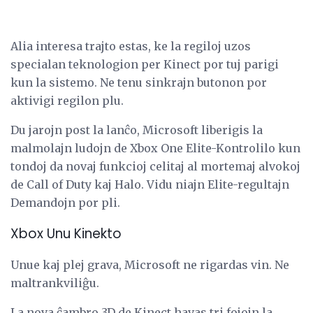
Alia interesa trajto estas, ke la regiloj uzos
specialan teknologion per Kinect por tuj parigi
kun la sistemo. Ne tenu sinkrajn butonon por
aktivigi regilon plu.
Du jarojn post la lanĉo, Microsoft liberigis la
malmolajn ludojn de Xbox One Elite-Kontrolilo kun
tondoj da novaj funkcioj celitaj al mortemaj alvokoj
de Call of Duty kaj Halo. Vidu niajn Elite-regultajn
Demandojn por pli.
Xbox Unu Kinekto
Unue kaj plej grava, Microsoft ne rigardas vin. Ne
maltrankviliĝu.
La nova ĉambro 3D de Kinect havas tri fojojn la