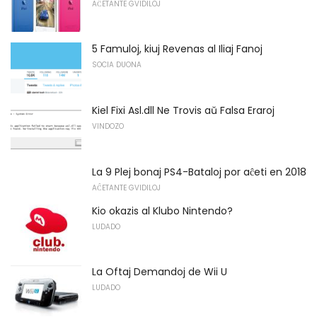
AĈETANTE GVIDILOJ
5 Famuloj, kiuj Revenas al Iliaj Fanoj
SOCIA DUONA
Kiel Fixi Asl.dll Ne Trovis aŭ Falsa Eraroj
VINDOZO
La 9 Plej bonaj PS4-Bataloj por aĉeti en 2018
AĈETANTE GVIDILOJ
Kio okazis al Klubo Nintendo?
LUDADO
La Oftaj Demandoj de Wii U
LUDADO