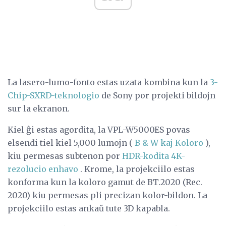
La lasero-lumo-fonto estas uzata kombina kun la
3-
Chip-SXRD-teknologio
de Sony por projekti bildojn
sur la ekranon.
Kiel ĝi estas agordita, la VPL-W5000ES povas
elsendi tiel kiel 5,000 lumojn (
B & W kaj Koloro
),
kiu permesas subtenon por
HDR-kodita
4K-
rezolucio enhavo
. Krome, la projekciilo estas
konforma kun la koloro gamut de BT.2020 (Rec.
2020) kiu permesas pli precizan kolor-bildon. La
projekciilo estas ankaŭ tute 3D kapabla.