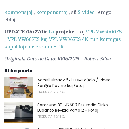
komponaĵoj
,
komponantoj
, aŭ
S-video-
enigo-
ebloj.
UPDATE 04/27/16:
La
projekciiloj
VPL-VW5000ES
,, VPL-VW665ES kaj VPL-VW365ES 4K nun korpigas
kapablojn de ekrano HDR
Originala Dato de Dato: 10/16/2015 - Robert Silva
Alike posts
Accell UltraAV 5x1 HDMI Aŭdio / Video
Ŝanĝilo Revizio kaj Fotoj
PRODUKTA REVIZIOJ
Samsung BD-J7500 Blu-radia Disko
Ludanto Revizia Parto 2 - Fotoj
PRODUKTA REVIZIOJ