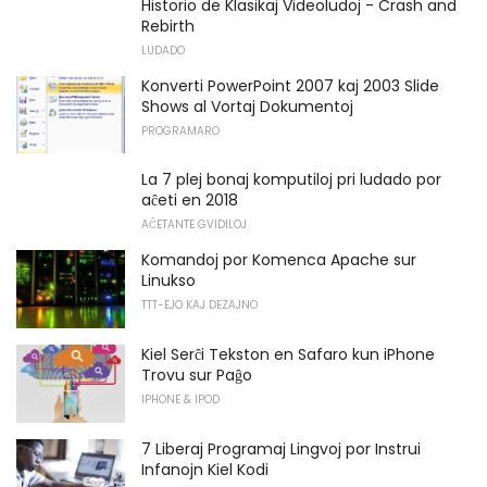
Historio de Klasikaj Videoludoj - Crash and
Rebirth
LUDADO
Konverti PowerPoint 2007 kaj 2003 Slide
Shows al Vortaj Dokumentoj
PROGRAMARO
La 7 plej bonaj komputiloj pri ludado por
aĉeti en 2018
AĈETANTE GVIDILOJ
Komandoj por Komenca Apache sur
Linukso
TTT-EJO KAJ DEZAJNO
Kiel Serĉi Tekston en Safaro kun iPhone
Trovu sur Paĝo
IPHONE & IPOD
7 Liberaj Programaj Lingvoj por Instrui
Infanojn Kiel Kodi