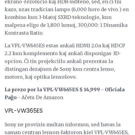
ekrano-rezolucio kaj HDR-subteno, sed, en ĉi tiu
kazo, uzas tradician lampo (6,000 horo de vivo ) en
kombino kun 3-blatoj SXRD-teknologio, kun
malpeza eligo de 1,800 lumoj, 300,000: 1 Dinamika
Kontrasta Ratio.
La VPL-VW665ES estas ankaŭ HDMI 2.0a kaj HDCP
2.2 kun komplemento kaj ankaŭ disponigas 3D-
opcion. Ĉi tiu projekciilo ankaŭ prezentas la
distingan dezajnon de Sony kun centra lenso,
motoro, kaj optika lensoŝovo.
La prezo por la VPL-VW665ES $ 14,999 - Oficiala
Paĝo
- Aĉetu De Amazon
VPL-VW365ES
Sony ne provizis multan informon, sed havas la
saman centran lenson-faktoron kiel VPL-VW665ES,