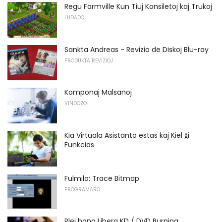
Regu Farmville Kun Tiuj Konsiletoj kaj Trukoj
LUDADO
Sankta Andreas - Revizio de Diskoj Blu-ray
PRODUKTA REVIZIOJ
Komponaj Malsanoj
VINDOZO
Kia Virtuala Asistanto estas kaj Kiel ĝi
Funkcias
Fulmilo: Trace Bitmap
PROGRAMARO
Plej bona Libera KD / DVD Burning