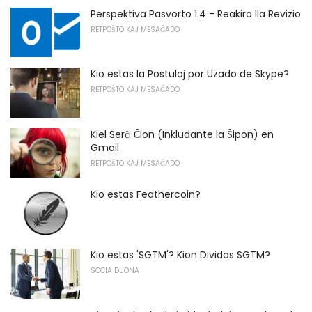
Perspektiva Pasvorto 1.4 - Reakiro Ila Revizio
RETPOŜTO KAJ MESAĜADO
Kio estas la Postuloj por Uzado de Skype?
RETPOŜTO KAJ MESAĜADO
Kiel Serĉi Ĉion (Inkludante la Ŝipon) en
Gmail
RETPOŜTO KAJ MESAĜADO
Kio estas Feathercoin?
Kio estas 'SGTM'? Kion Dividas SGTM?
SOCIA DUONA