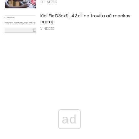
TTT-SERĈO
Kiel Fix D3dx9_42.dll ne trovita aŭ mankas
eraroj
VINDOZO
ad