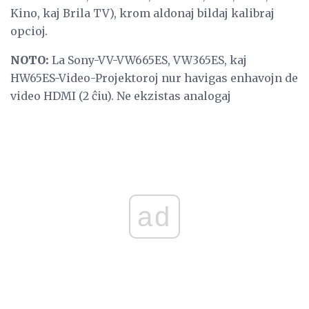
Kino, kaj Brila TV), krom aldonaj bildaj kalibraj
opcioj.
NOTO:
La Sony-VV-VW665ES, VW365ES, kaj
HW65ES-Video-Projektoroj nur havigas enhavojn de
video HDMI (2 ĉiu). Ne ekzistas analogaj
ad