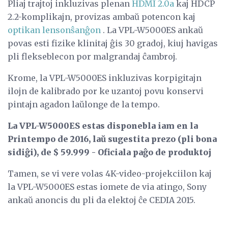
Pliaj trajtoj inkluzivas plenan
HDMI 2.0a
kaj HDCP
2.2-komplikajn, provizas ambaŭ potencon kaj
optikan
lensonŝanĝon
. La VPL-W5000ES ankaŭ
povas esti fizike klinitaj ĝis 30 gradoj, kiuj havigas
pli flekseblecon por malgrandaj ĉambroj.
Krome, la VPL-W5000ES inkluzivas korpigitajn
ilojn de kalibrado por ke uzantoj povu konservi
pintajn agadon laŭlonge de la tempo.
La VPL-W5000ES estas disponebla iam en la
Printempo de 2016, laŭ sugestita prezo (pli bona
sidiĝi), de $ 59.999 - Oficiala paĝo de produktoj
Tamen, se vi vere volas 4K-video-projekciilon kaj
la VPL-W5000ES estas iomete de via atingo, Sony
ankaŭ anoncis du pli da elektoj ĉe CEDIA 2015.