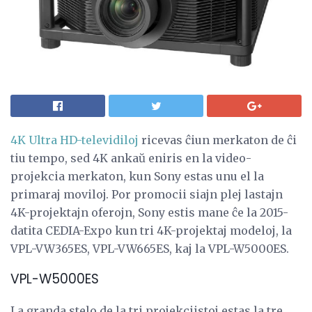
4K Ultra HD-televidiloj
ricevas ĉiun merkaton de ĉi
tiu tempo, sed 4K ankaŭ eniris en la video-
projekcia merkaton, kun Sony estas unu el la
primaraj moviloj. Por promocii siajn plej lastajn
4K-projektajn oferojn, Sony estis mane ĉe la 2015-
datita CEDIA-Expo kun tri 4K-projektaj modeloj, la
VPL-VW365ES, VPL-VW665ES, kaj la VPL-W5000ES.
VPL-W5000ES
La granda stelo de la tri projekciistoj estas la tre