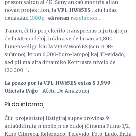
prezon salton al 4K, Sony ankaŭ montris alian
novan projektilon, la
VPL-HW65ES
, kiu ludas
denaskan
1080p
-ekranan
rezolucion
.
Tamen, ĉi tiu projekciilo transprenas iujn trajtojn
de la 4K-modeloj, inkluzive de la sama 1,800
lumens-eligo kiu la VPL-VW665ES (sen HDR-
subteno), krom 6,000-horo-lampoj kaj 3D-vidado,
sed pli malalta dinamiko Kontrasta nivelo de
120,000: 1.
La prezo por la VPL-HW65ES estas $ 3,999 -
Oficiala Paĝo
- Aĉetu De Amazonoj
Pli da informoj
Ĉiuj projektistoj listigitaj supre provizas 9
antaŭdifinitajn modojn de bildoj (Cinema Filmo 1/2,
Kino Cifereca, Referenco, Televido, Foto, Ludo, Brila