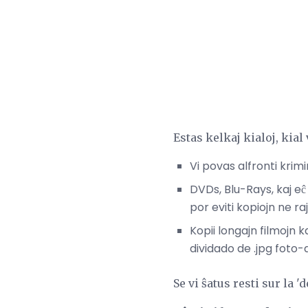
Estas kelkaj kialoj, kial
Vi povas alfronti krimi
DVDs, Blu-Rays, kaj e
por eviti kopiojn ne rajt
Kopii longajn filmojn 
dividado de .jpg foto-do
Se vi ŝatus resti sur la '