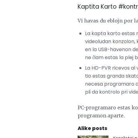
Kaptita Karto #kont
Vi havas du eblojn por l
La kapta karto estas 
videoludan konzolon, k
en la USB-havenon de 
ne ĉiam estas la plej b
La HD-PVR ricevos al vi
tio estas granda skato
necesa programaro ankaŭ
pli da kontrolo pri vid
PC-programaro estas kom
programon aparte.
Alike posts