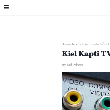
Hejma Teatro
Instalanta & Ĝisd
Kiel Kapti T
by Sal Princo