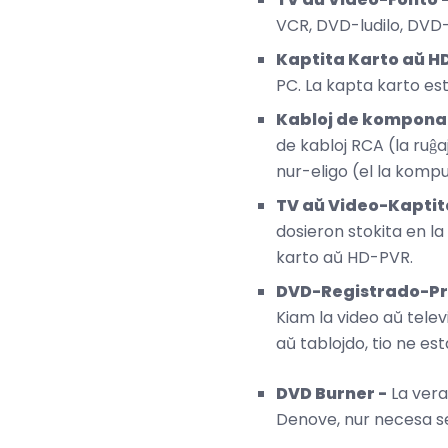
VCR, DVD-ludilo, DVD-r
Kaptita Karto aŭ H
PC. La kapta karto es
Kabloj de kompona
de kabloj RCA (la ruĝaj
nur-eligo (el la kompu
TV aŭ Video-Kapti
dosieron stokita en l
karto aŭ HD-PVR.
DVD-Registrado-P
Kiam la video aŭ televi
aŭ tablojdo, tio ne es
DVD Burner -
La vera
Denove, nur necesa se 