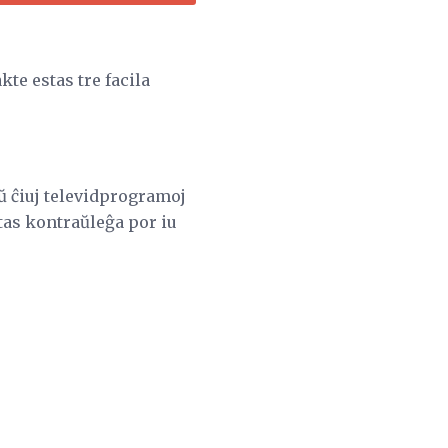
kte estas tre facila
aŭ ĉiuj televidprogramoj
stas kontraŭleĝa por iu