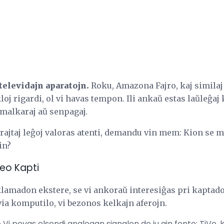
elevidajn aparatojn.
Roku, Amazona Fajro, kaj similaj 
loj rigardi, ol vi havas tempon. Ili ankaŭ estas laŭleĝaj k
 malkaraj aŭ senpagaj.
rrajtaj leĝoj valoras atenti, demandu vin mem: Kion se m
in?
deo Kapti
lamadon ekstere, se vi ankoraŭ interesiĝas pri kaptado 
ia komputilo, vi bezonos kelkajn aferojn.
-
Vi povas elsendi analogan signalon de iu ajn fonto: TiVo,