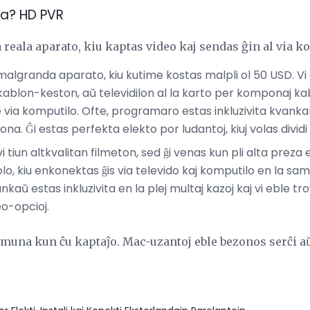
ra? HD PVR
a reala aparato, kiu kaptas video kaj sendas ĝin al via k
malgranda aparato, kiu kutime kostas malpli ol 50 USD. Vi
ablon-keston, aŭ televidilon al la karto per komponaj kab
via komputilo. Ofte, programaro estas inkluzivita kvankam
ona. Ĝi estas perfekta elekto por ludantoj, kiuj volas dividi
 tiun altkvalitan filmeton, sed ĝi venas kun pli alta preza 
lo, kiu enkonektas ĝis via televido kaj komputilo en la sam
 estas inkluzivita en la plej multaj kazoj kaj vi eble trovo
eo-opcioj.
una kun ĉu kaptaĵo. Mac-uzantoj eble bezonos serĉi aŭ