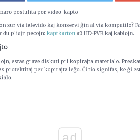
maro postulita por video-kapto
on sur via televido kaj konservi ĝin al via komputilo? Fa
r du pliajn pecojn:
kaptkarton
aŭ HD-PVR kaj kablojn.
jto
alojn, estas grave diskuti pri kopirajta materialo. Presk
s protektitaj per kopirajta leĝo. Ĉi tio signifas, ke ĝi e
kialo.
ad