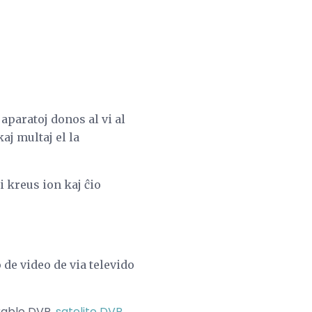
aparatoj donos al vi al
aj multaj el la
i kreus ion kaj ĉio
de video de via televido
 kablo DVR,
satelito DVR
,