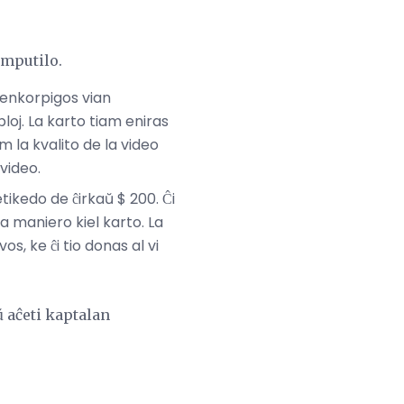
omputilo.
 enkorpigos vian
loj. La karto tiam eniras
 la kvalito de la video
 video.
etikedo de ĉirkaŭ $ 200. Ĉi
a maniero kiel karto. La
s, ke ĉi tio donas al vi
 aĉeti kaptalan