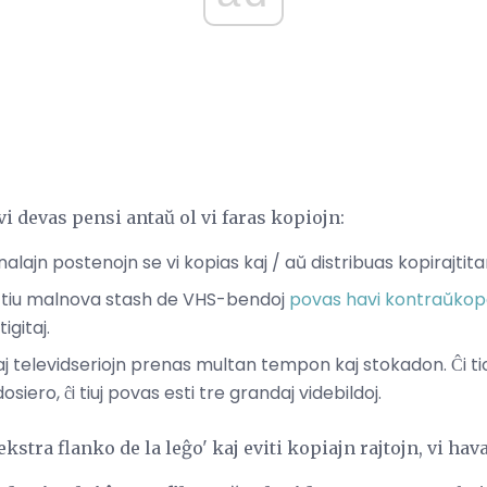
 vi devas pensi antaŭ ol vi faras kopiojn:
nalajn postenojn se vi kopias kaj / aŭ distribuas kopirajtit
ĉ tiu malnova stash de VHS-bendoj
povas havi kontraŭkopa
igitaj.
kaj televidseriojn prenas multan tempon kaj stokadon. Ĉi tio
siero, ĉi tiuj povas esti tre grandaj videbildoj.
dekstra flanko de la leĝo' kaj eviti kopiajn rajtojn, vi hav