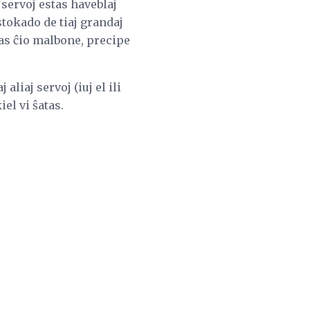
servoj estas haveblaj
 stokado de tiaj grandaj
stas ĉio malbone, precipe
 aliaj servoj (iuj el ili
el vi ŝatas.