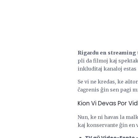
Rigardu en streaming t
pli da filmoj kaj spektak
inkluditaj kanaloj estas
Se vi ne kredas, ke aŭto
ĉagrenis ĝin sen pagi m
Kion Vi Devas Por Vi
Nun, ke ni havas la malk
kaj konservante ĝin en v
TV aŭ Video-Fonto 