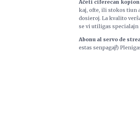
Aĉeti ciferecan kopion 
kaj, ofte, ili stokos tiu
dosieroj. La kvalito verŝ
se vi utiligas specialaj
Abonu al servo de strea
estas senpagaj!) Pleniga