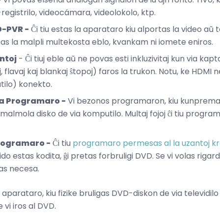
egistrilo, videocámara, videolokolo, ktp.
D-PVR -
Ĉi tiu estas la aparataro kiu alportas la video aŭ 
tas la malpli multekosta eblo, kvankam ni iomete eniros.
ntoj
- Ĉi tiuj eble aŭ ne povas esti inkluzivitaj kun via kap
, flavaj kaj blankaj ŝtopoj) faros la trukon. Notu, ke HDMI n
tilo) konekto.
ta Programaro -
Vi bezonos programaron, kiu kunpremas
a malmola disko de via komputilo. Multaj fojoj ĉi tiu prog
rogramaro -
Ĉi tiu
programaro permesas al la uzantoj
do estas kodita, ĝi pretas forbruligi DVD. Se vi volas rigard
tas necesa.
 aparataro, kiu fizike bruligas DVD-diskon de via televidi
vi iros al DVD.