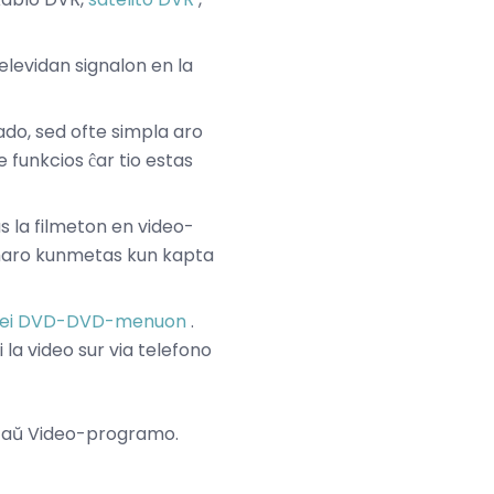
televidan signalon en la
tado, sed ofte simpla aro
e funkcios ĉar tio estas
 la filmeton en video-
ramaro kunmetas kun kapta
 krei DVD-DVD-menuon
.
i la video sur via telefono
lo aŭ Video-programo.