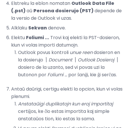
Elstreku la eblon nomatan
Outlook Data File
(.pst)
aŭ
Persona dosierujo (PST)
depende de
la versio de Outlook vi uzas.
Alklaku
Sekvan
denove.
Elektu
Foliumi ...
Trovi kaj elekti la PST-dosieron,
kiun vi volas importi datumojn.
Outlook povus kontroli
unue reen
dosieron en
la dosierujo
\ Document \ Outlook Dosieroj \
dosiero de la uzanto, sed vi povas uzi la
butonon por
Foliumi ...
por ŝanĝi, kie ĝi serĉas.
Antaŭ daŭrigi, certigu elekti la opcion, kiun vi volas
plenumi.
Anstataŭigi duplikatojn kun eroj importitaj
certiĝos, ke ĉio estas importita kaj simple
anstataŭos tion, kio estas la sama.