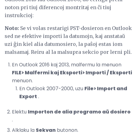
noton pri tiuj diferencoj montritaj en ĉi tiuj
instrukcioj:
Noto:
Se vi volas restarigi PST-dosieron en Outlook
sed ne efektive importi la datumojn, kaj anstataŭ
uzi ĝin kiel alia datumosiero, la paŝoj estas iom
malsamaj. Reiru al la malsupra sekcio por lerni pli.
En Outlook 2016 kaj 2013, malfermu la menuon
FILE> Malfermi kaj Eksporti> Importi / Eksporti
menuon.
En Outlook 2007-2000, uzu
File> Import and
Export
.
Elektu
Importon de alia programo aŭ dosiero
.
Alklaku la
Sekvan
butonon.