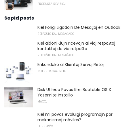
PRODUKTA REVIZIOJ
Sapid posts
Kiel Forigi Ligadojn De Mesaĝoj en Outlook
RETPOŜTO KAJ MESAĜADO
Kiel aldoni ĉiujn ricevojn al viaj retpoŝtaj
kontaktoj de via retpoŝto
RETPOŜTO KAJ MESAĜADO
Enkonduko al Klientaj Servaj Retoj
INTERRETO KAJ RETO
Disk Utileco Povas Krei Bootable OS X
Yosemite Instalilo
MACOJ
Kiel mi povas evoluigi programojn por
mekanismoj móviles?
TTT-SERĈO