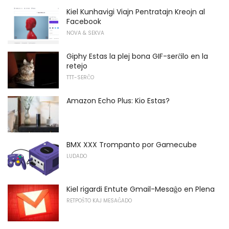
Kiel Kunhavigi Viajn Pentratajn Kreojn al
Facebook
NOVA & SEKVA
Giphy Estas la plej bona GIF-serĉilo en la
retejo
TTT-SERĈO
Amazon Echo Plus: Kio Estas?
BMX XXX Trompanto por Gamecube
LUDADO
Kiel rigardi Entute Gmail-Mesaĝo en Plena
RETPOŜTO KAJ MESAĜADO