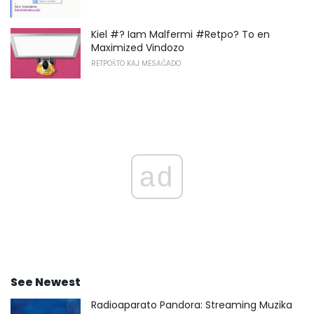
Kiel #? Iam Malfermi #Retpo? To en
Maximized Vindozo
RETPOŜTO KAJ MESAĜADO
ad
See Newest
Radioaparato Pandora: Streaming Muzika