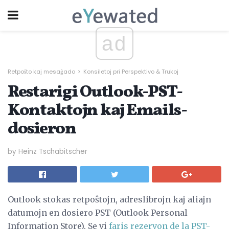
ad
Retpoŝto kaj mesaĝado
Konsiletoj pri Perspektivo & Trukoj
Restarigi Outlook-PST-
Kontaktojn kaj Emails-
dosieron
by Heinz Tschabitscher
Outlook stokas retpoŝtojn, adreslibrojn kaj aliajn
datumojn en dosiero PST (Outlook Personal
Information Store). Se vi
faris rezervon de la PST-