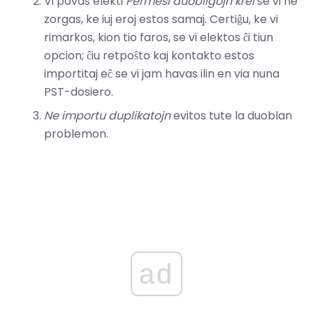
Vi povas elekti
Permesi duobligojn krei
se vi ne
zorgas, ke iuj eroj estos samaj. Certiĝu, ke vi
rimarkos, kion tio faros, se vi elektos ĉi tiun
opcion; ĉiu retpoŝto kaj kontakto estos
importitaj eĉ se vi jam havas ilin en via nuna
PST-dosiero.
Ne importu duplikatojn
evitos tute la duoblan
problemon.
ad