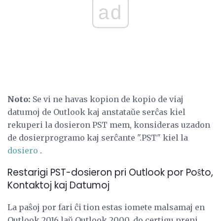
ad
Noto:
Se vi ne havas kopion de kopio de viaj
datumoj de Outlook kaj anstataŭe serĉas kiel
rekuperi la dosieron PST mem, konsideras uzadon
de dosierprogramo kaj serĉante ".PST" kiel la
dosiero
.
Restarigi PST-dosieron pri Outlook por Poŝto,
Kontaktoj kaj Datumoj
La paŝoj por fari ĉi tion estas iomete malsamaj en
Outlook 2016 laŭ Outlook 2000, do certigu preni