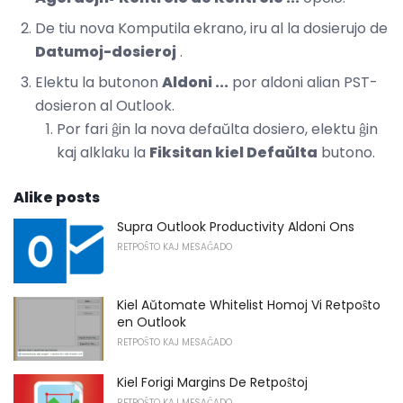
De tiu nova Komputila ekrano, iru al la dosierujo de
Datumoj-dosieroj
.
Elektu la butonon
Aldoni ...
por aldoni alian PST-
dosieron al Outlook.
Por fari ĝin la nova defaŭlta dosiero, elektu ĝin
kaj alklaku la
Fiksitan kiel Defaŭlta
butono.
Alike posts
Supra Outlook Productivity Aldoni Ons
RETPOŜTO KAJ MESAĜADO
Kiel Aŭtomate Whitelist Homoj Vi Retpoŝto
en Outlook
RETPOŜTO KAJ MESAĜADO
Kiel Forigi Margins De Retpoŝtoj
RETPOŜTO KAJ MESAĜADO