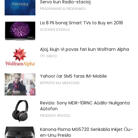
Servo kun Radio-stacioj
PROGRAMARO & PROGRAMOJ
La 8 Pli bonaj Smart TVs to Buy en 2018
AĈETANTE GVIDILOJ
Aĵoj, kiujn Vi povas fari kun Wolfram Alpha
TTT-SERĈO
Yahoo! ĉar SMS faras IM-Mobile
RETPOŜTO KAJ MESAĜADO
Revizio: Sony MDR-10RNC Aŭdilo-Nuliganta
Aŭtofon
PRODUKTA REVIZIOJ
Kanona Pixma MG5720 Senkabla Inkjet Ĉiu-
en-Unu Presilo