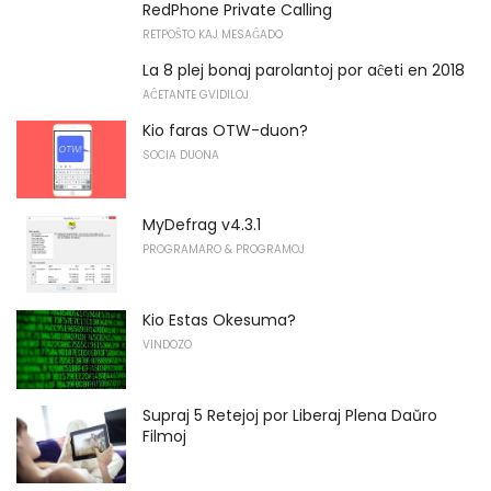
RedPhone Private Calling
RETPOŜTO KAJ MESAĜADO
La 8 plej bonaj parolantoj por aĉeti en 2018
AĈETANTE GVIDILOJ
Kio faras OTW-duon?
SOCIA DUONA
MyDefrag v4.3.1
PROGRAMARO & PROGRAMOJ
Kio Estas Okesuma?
VINDOZO
Supraj 5 Retejoj por Liberaj Plena Daŭro
Filmoj