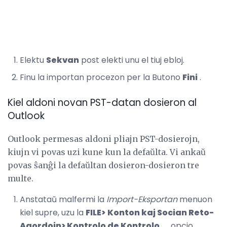
Elektu
Sekvan
post elekti unu el tiuj ebloj.
Finu la importan procezon per la Butono
Fini
.
Kiel aldoni novan PST-datan dosieron al
Outlook
Outlook permesas aldoni pliajn PST-dosierojn,
kiujn vi povas uzi kune kun la defaŭlta. Vi ankaŭ
povas ŝanĝi la defaŭltan dosieron-dosieron tre
multe.
Anstataŭ malfermi la
Import-Eksportan
menuon
kiel supre, uzu la
FILE>
Konton kaj Socian Reto-
Agordojn> Kontrolo de Kontrolo ...
opcio.