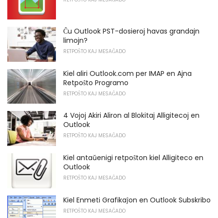
Ĉu Outlook PST-dosieroj havas grandajn
limojn?
RETPOŜTO KAJ MESAĜADO
Kiel aliri Outlook.com per IMAP en Ajna
Retpoŝto Programo
RETPOŜTO KAJ MESAĜADO
4 Vojoj Akiri Aliron al Blokitaj Alligitecoj en
Outlook
RETPOŜTO KAJ MESAĜADO
Kiel antaŭenigi retpoŝton kiel Alligiteco en
Outlook
RETPOŜTO KAJ MESAĜADO
Kiel Enmeti Grafikaĵon en Outlook Subskribo
RETPOŜTO KAJ MESAĜADO